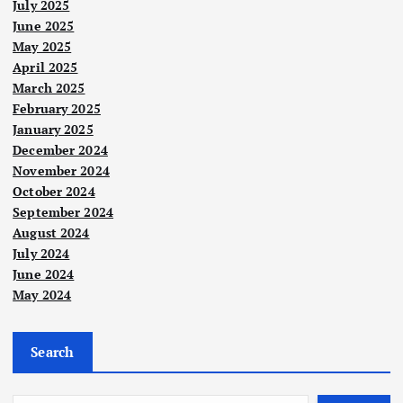
July 2025
June 2025
May 2025
April 2025
March 2025
Nege
ri
February 2025
January 2025
Pok
December 2024
ok
November 2024
tum
October 2024
ban
September 2024
g:
August 2024
Nege
ri
Cari
July 2024
Nege
Pen
ri
jala
June 2024
dud
Haji
May 2024
n
uk
ji
pen
Nege
kam
teka
ri
yele
Search
pun
n
saia
Sar
g
per
n,
awa