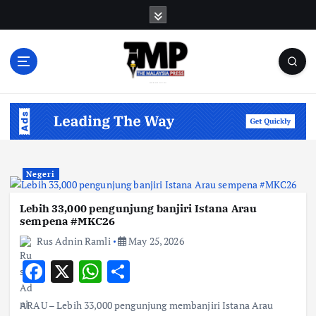
S
k
i
p
t
o
Informasi Berfakta Membuka Minda
c
o
n
t
e
Negeri
n
t
Lebih 33,000 pengunjung banjiri Istana Arau
sempena #MKC26
Rus Adnin Ramli
May 25, 2026
F
X
W
S
ac
h
h
ARAU – Lebih 33,000 pengunjung membanjiri Istana Arau