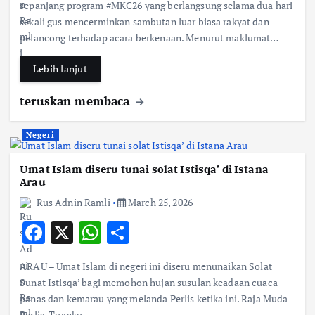
e
at
ar
sepanjang program #MKC26 yang berlangsung selama dua hari
b
s
e
sekali gus mencerminkan sambutan luar biasa rakyat dan
pelancong terhadap acara berkenaan. Menurut maklumat…
o
A
o
p
Lebih lanjut
k
p
teruskan membaca
Negeri
Umat Islam diseru tunai solat Istisqa’ di Istana
Arau
Rus Adnin Ramli
March 25, 2026
F
X
W
S
ac
h
h
ARAU – Umat Islam di negeri ini diseru menunaikan Solat
e
at
ar
Sunat Istisqa’ bagi memohon hujan susulan keadaan cuaca
b
s
e
panas dan kemarau yang melanda Perlis ketika ini. Raja Muda
Perlis, Tuanku…