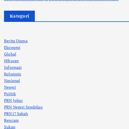
Kategori
Berita Utama
Ekonomi
Global
Hiburan
Informasi
Kolumnis
Nasional
Negeri
Politik
PRN Johor
PRN Negeri Sembilan
PRN17 Sabah
Rencam
Sukan