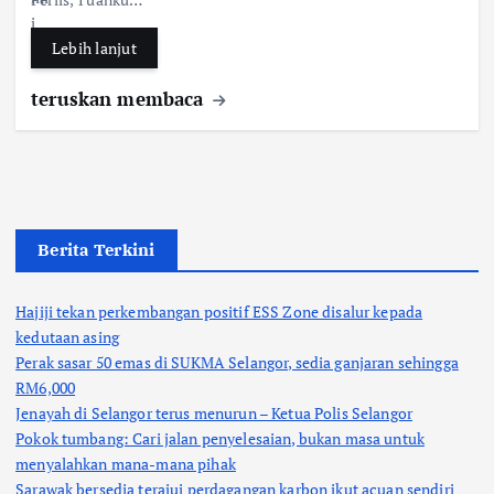
o
A
o
p
Lebih lanjut
k
p
teruskan membaca
Berita Terkini
Hajiji tekan perkembangan positif ESS Zone disalur kepada
kedutaan asing
Perak sasar 50 emas di SUKMA Selangor, sedia ganjaran sehingga
RM6,000
Jenayah di Selangor terus menurun – Ketua Polis Selangor
Pokok tumbang: Cari jalan penyelesaian, bukan masa untuk
menyalahkan mana-mana pihak
Sarawak bersedia terajui perdagangan karbon ikut acuan sendiri