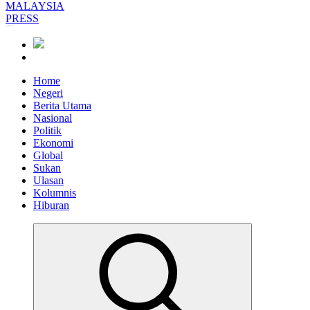
Informasi Berfakta Membuka Minda
Home
Negeri
Berita Utama
Nasional
Politik
Ekonomi
Global
Sukan
Ulasan
Kolumnis
Hiburan