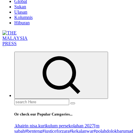
Global
Sukan
Ulasan
Kolumnis
Hiburan
Informasi Berfakta Membuka Minda
Search
for:
Or check our Popular Categories...
.khairin nisa
.kurikulum persekolahan 2027
[rn
sabah
#benteng
#justiceforzara
#kekalanwar
#polahdolokbaruma