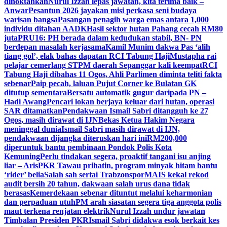
dinoktahkan
Nurul Izzah lepas jawatan, kita terima baik –
Anwar
Pesantun 2026 jayakan misi perkasa seni budaya
warisan bangsa
Pasangan penagih warga emas antara 1,000
individu ditahan AADK
Hasil sektor hutan Pahang cecah RM80
juta
PRU16: PH berada dalam kedudukan stabil, BN- PN
berdepan masalah kerjasama
Kamil Munim dakwa Pas ‘alih
tiang gol’, elak bahas dapatan RCI Tabung Haji
Mustapha rai
pelajar cemerlang STPM daerah Sepanggar kali keempat
RCI
Tabung Haji dibahas 11 Ogos, Ahli Parlimen diminta teliti fakta
sebenar
Paip pecah, laluan Pujut Corner ke Bulatan GK
ditutup sementara
Bersatu automatik gugur daripada PN –
Hadi Awang
Pencari lokan berjaya keluar dari hutan, operasi
SAR ditamatkan
Pendakwaan Ismail Sabri ditangguh ke 27
Ogos, masih dirawat di IJN
Bekas Ketua Hakim Negara
meninggal dunia
Ismail Sabri masih dirawat di IJN,
pendakwaan dijangka diteruskan hari ini
RM200,000
diperuntuk bantu pembinaan Pondok Polis Kota
Kemuning
Perlu tindakan segera, proaktif tangani isu anjing
liar – Aris
PKR Tawau prihatin, program minyak hitam bantu
‘rider’ belia
Salah sah sertai Trabzonspor
MAIS kekal rekod
audit bersih 20 tahun, dakwaan salah urus dana tidak
berasas
Kemerdekaan sebenar dituntut melalui keharmonian
dan perpaduan utuh
PM arah siasatan segera tiga anggota polis
maut terkena renjatan elektrik
Nurul Izzah undur jawatan
Timbalan Presiden PKR
Ismail Sabri didakwa esok berkait kes