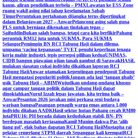
kaum, aliran pendidikan terbela – PMX
Lawatan ke ESS Zone
ruang wakil asing nilai tahap keselamatan Sabah
Timur
Peruntukan pertahanan dijangka terus dipertingkat
dalam Belanjawan 2027 – Anwar
Pelancong asing salah guna
PLS untuk berniaga dikenakan tindakan tegas –
Saifuddin
Bukan salah bangsa, tetapi cara kita berfikir
Pahang
peruntuk RM12 juta untuk SUKMA, Para SUKMA
Selangor
Pemimpin BN RCI Tabung Haji dalam dilema,
umpama ‘cacing kepanasan’
TVET penuhi keperluan tenaga
kerja mahir industri, tepis persepsi pilihan kedua
UNIMAS,
CIDB bangun piawaian ujian tanah gambut di Sarawak
HASiL
mulakan siasatan cukai individu dikaitkan laporan RCI
Tabung Haji
Anwar utamakan kepentingan pendeposit Tabung
Haji mengatasi populariti politik
Jangan ada lagi ‘tangan ghaib’
usik Tabung Haji – ABIM
Wujudkan undang-undang khusus
agar campur tangan politik dalam Tabung Haji dapat
dinoktahkan
Nurul Izzah lepas jawatan, kita terima baik –
Anwar
Pesantun 2026 jayakan misi perkasa seni budaya
warisan bangsa
Pasangan penagih warga emas antara 1,000
individu ditahan AADK
Hasil sektor hutan Pahang cecah RM80
juta
PRU16: PH berada dalam kedudukan stabil, BN- PN
berdepan masalah kerjasama
Kamil Munim dakwa Pas ‘alih
tiang gol’, elak bahas dapatan RCI Tabung Haji
Mustapha rai
pelajar cemerlang STPM daerah Sepanggar kali keempat
RCI