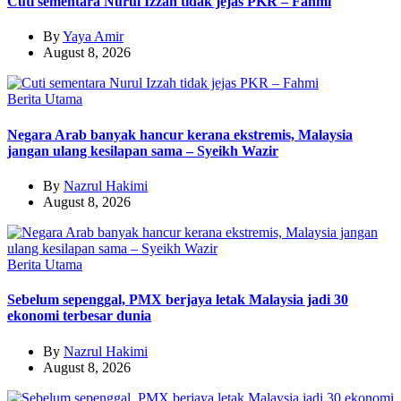
Cuti sementara Nurul Izzah tidak jejas PKR – Fahmi
By
Yaya Amir
August 8, 2026
Berita Utama
Negara Arab banyak hancur kerana ekstremis, Malaysia
jangan ulang kesilapan sama – Syeikh Wazir
By
Nazrul Hakimi
August 8, 2026
Berita Utama
Sebelum sepenggal, PMX berjaya letak Malaysia jadi 30
ekonomi terbesar dunia
By
Nazrul Hakimi
August 8, 2026