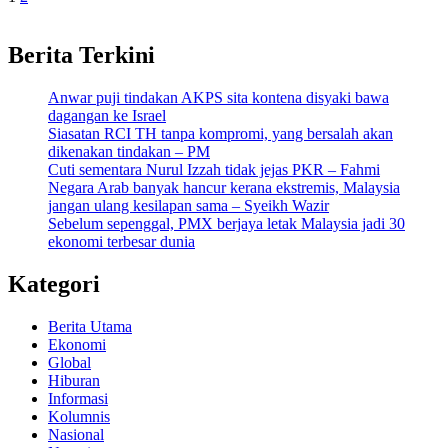
Posts
pagination
Berita Terkini
Anwar puji tindakan AKPS sita kontena disyaki bawa
dagangan ke Israel
Siasatan RCI TH tanpa kompromi, yang bersalah akan
dikenakan tindakan – PM
Cuti sementara Nurul Izzah tidak jejas PKR – Fahmi
Negara Arab banyak hancur kerana ekstremis, Malaysia
jangan ulang kesilapan sama – Syeikh Wazir
Sebelum sepenggal, PMX berjaya letak Malaysia jadi 30
ekonomi terbesar dunia
Kategori
Berita Utama
Ekonomi
Global
Hiburan
Informasi
Kolumnis
Nasional