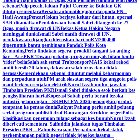
Tabung Haji dibahas 11 Ogos, Ahli Parlimen diminta teliti fakta
sebenar
Paip pecah, laluan Pujut Corner ke Bulatan GK
ditutup sementara
Bersatu automatik gugur daripada PN –
Hadi Awang
Pencari lokan berjaya keluar dari hutan, operasi
SAR ditamatkan
Pendakwaan Ismail Sabri ditangguh ke 27
Ogos, masih dirawat di IJN
Bekas Ketua Hakim Negara
meninggal dunia
Ismail Sabri masih dirawat di IJN,
pendakwaan dijangka diteruskan hari ini
RM200,000
diperuntuk bantu pembinaan Pondok Polis Kota
Kemuning
Perlu tindakan segera, proaktif tangani isu anjing
liar – Aris
PKR Tawau prihatin, program minyak hitam bantu
‘rider’ belia
Salah sah sertai Trabzonspor
MAIS kekal rekod
audit bersih 20 tahun, dakwaan salah urus dana tidak
berasas
Kemerdekaan sebenar dituntut melalui keharmonian
dan perpaduan utuh
PM arah siasatan segera tiga anggota polis
maut terkena renjatan elektrik
Nurul Izzah undur jawatan
Timbalan Presiden PKR
Ismail Sabri didakwa esok berkait kes
pengisytiharan harta
Koperasi Sabah perlu berani teroka
industri pelancongan – SKM
KLFW 2026 pemangkin produk
tempatan ke pentas dunia
Rakyat Pahang perlu ambil peluang
sertai program publisiti draf Rancangan Struktur negeri
Polis
klasifikasikan penemuan tulang sebagai kes bunuh
Nurul Izzah
diberi cuti sementara, Saifuddin jalankan tugas Timbalan
Presiden PKR – Fahmi
Kerajaan Perpaduan kekal stabil,
perkembangan politik negeri tidak jejas kerjasama –