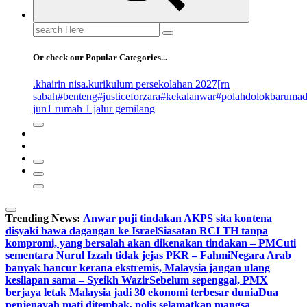
Search
for:
Or check our Popular Categories...
.khairin nisa
.kurikulum persekolahan 2027
[rn
sabah
#benteng
#justiceforzara
#kekalanwar
#polahdolokbaruma
jun
1 rumah 1 jalur gemilang
Trending News:
Anwar puji tindakan AKPS sita kontena
disyaki bawa dagangan ke Israel
Siasatan RCI TH tanpa
kompromi, yang bersalah akan dikenakan tindakan – PM
Cuti
sementara Nurul Izzah tidak jejas PKR – Fahmi
Negara Arab
banyak hancur kerana ekstremis, Malaysia jangan ulang
kesilapan sama – Syeikh Wazir
Sebelum sepenggal, PMX
berjaya letak Malaysia jadi 30 ekonomi terbesar dunia
Dua
penjenayah mati ditembak, polis selamatkan mangsa