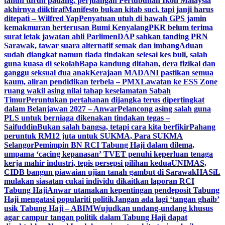
tahun turun padang, perjuangan Pertubuhan Ikon Malaysia
akhirnya diiktiraf
Manifesto bukan kitab suci, tapi janji harus
ditepati – Wilfred Yap
Penyatuan utuh di bawah GPS jamin
kemakmuran berterusan Bumi Kenyalang
PKR belum terima
surat letak jawatan ahli Parlimen
DAP sahkan tanding PRN
Sarawak, tawar suara alternatif semak dan imbang
Aduan
sudah diangkat namun tiada tindakan selesai kes buli, salah
guna kuasa di sekolah
Bapa kandung ditahan, dera fizikal dan
ganggu seksual dua anak
Kerajaan MADANI pastikan semua
kaum, aliran pendidikan terbela – PMX
Lawatan ke ESS Zone
ruang wakil asing nilai tahap keselamatan Sabah
Timur
Peruntukan pertahanan dijangka terus dipertingkat
dalam Belanjawan 2027 – Anwar
Pelancong asing salah guna
PLS untuk berniaga dikenakan tindakan tegas –
Saifuddin
Bukan salah bangsa, tetapi cara kita berfikir
Pahang
peruntuk RM12 juta untuk SUKMA, Para SUKMA
Selangor
Pemimpin BN RCI Tabung Haji dalam dilema,
umpama ‘cacing kepanasan’
TVET penuhi keperluan tenaga
kerja mahir industri, tepis persepsi pilihan kedua
UNIMAS,
CIDB bangun piawaian ujian tanah gambut di Sarawak
HASiL
mulakan siasatan cukai individu dikaitkan laporan RCI
Tabung Haji
Anwar utamakan kepentingan pendeposit Tabung
Haji mengatasi populariti politik
Jangan ada lagi ‘tangan ghaib’
usik Tabung Haji – ABIM
Wujudkan undang-undang khusus
agar campur tangan politik dalam Tabung Haji dapat