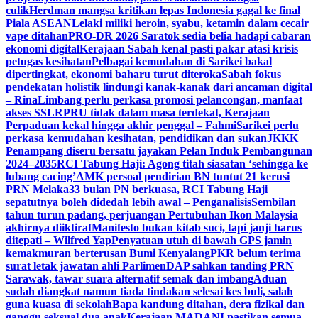
culik
Herdman mangsa kritikan lepas Indonesia gagal ke final
Piala ASEAN
Lelaki miliki heroin, syabu, ketamin dalam cecair
vape ditahan
PRO-DR 2026 Saratok sedia belia hadapi cabaran
ekonomi digital
Kerajaan Sabah kenal pasti pakar atasi krisis
petugas kesihatan
Pelbagai kemudahan di Sarikei bakal
dipertingkat, ekonomi baharu turut diteroka
Sabah fokus
pendekatan holistik lindungi kanak-kanak dari ancaman digital
– Rina
Limbang perlu perkasa promosi pelancongan, manfaat
akses SSLR
PRU tidak dalam masa terdekat, Kerajaan
Perpaduan kekal hingga akhir penggal – Fahmi
Sarikei perlu
perkasa kemudahan kesihatan, pendidikan dan sukan
JKKK
Penampang diseru bersatu jayakan Pelan Induk Pembangunan
2024–2035
RCI Tabung Haji: Agong titah siasatan ‘sehingga ke
lubang cacing’
AMK persoal pendirian BN tuntut 21 kerusi
PRN Melaka
33 bulan PN berkuasa, RCI Tabung Haji
sepatutnya boleh didedah lebih awal – Penganalisis
Sembilan
tahun turun padang, perjuangan Pertubuhan Ikon Malaysia
akhirnya diiktiraf
Manifesto bukan kitab suci, tapi janji harus
ditepati – Wilfred Yap
Penyatuan utuh di bawah GPS jamin
kemakmuran berterusan Bumi Kenyalang
PKR belum terima
surat letak jawatan ahli Parlimen
DAP sahkan tanding PRN
Sarawak, tawar suara alternatif semak dan imbang
Aduan
sudah diangkat namun tiada tindakan selesai kes buli, salah
guna kuasa di sekolah
Bapa kandung ditahan, dera fizikal dan
ganggu seksual dua anak
Kerajaan MADANI pastikan semua