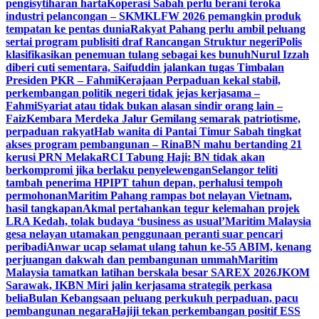
pengisytiharan harta
Koperasi Sabah perlu berani teroka
industri pelancongan – SKM
KLFW 2026 pemangkin produk
tempatan ke pentas dunia
Rakyat Pahang perlu ambil peluang
sertai program publisiti draf Rancangan Struktur negeri
Polis
klasifikasikan penemuan tulang sebagai kes bunuh
Nurul Izzah
diberi cuti sementara, Saifuddin jalankan tugas Timbalan
Presiden PKR – Fahmi
Kerajaan Perpaduan kekal stabil,
perkembangan politik negeri tidak jejas kerjasama –
Fahmi
Syariat atau tidak bukan alasan sindir orang lain –
Faiz
Kembara Merdeka Jalur Gemilang semarak patriotisme,
perpaduan rakyat
Hab wanita di Pantai Timur Sabah tingkat
akses program pembangunan – Rina
BN mahu bertanding 21
kerusi PRN Melaka
RCI Tabung Haji: BN tidak akan
berkompromi jika berlaku penyelewengan
Selangor teliti
tambah penerima HPIPT tahun depan, perhalusi tempoh
permohonan
Maritim Pahang rampas bot nelayan Vietnam,
hasil tangkapan
Akmal pertahankan tegur kelemahan projek
LRA Kedah, tolak budaya ‘business as usual’
Maritim Malaysia
gesa nelayan utamakan penggunaan peranti suar pencari
peribadi
Anwar ucap selamat ulang tahun ke-55 ABIM, kenang
perjuangan dakwah dan pembangunan ummah
Maritim
Malaysia tamatkan latihan berskala besar SAREX 2026
JKOM
Sarawak, IKBN Miri jalin kerjasama strategik perkasa
belia
Bulan Kebangsaan peluang perkukuh perpaduan, pacu
pembangunan negara
Hajiji tekan perkembangan positif ESS