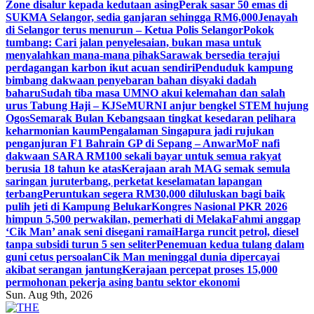
Zone disalur kepada kedutaan asing
Perak sasar 50 emas di
SUKMA Selangor, sedia ganjaran sehingga RM6,000
Jenayah
di Selangor terus menurun – Ketua Polis Selangor
Pokok
tumbang: Cari jalan penyelesaian, bukan masa untuk
menyalahkan mana-mana pihak
Sarawak bersedia terajui
perdagangan karbon ikut acuan sendiri
Penduduk kampung
bimbang dakwaan penyebaran bahan disyaki dadah
baharu
Sudah tiba masa UMNO akui kelemahan dan salah
urus Tabung Haji – KJ
SeMURNI anjur bengkel STEM hujung
Ogos
Semarak Bulan Kebangsaan tingkat kesedaran pelihara
keharmonian kaum
Pengalaman Singapura jadi rujukan
penganjuran F1 Bahrain GP di Sepang – Anwar
MoF nafi
dakwaan SARA RM100 sekali bayar untuk semua rakyat
berusia 18 tahun ke atas
Kerajaan arah MAG semak semula
saringan juruterbang, perketat keselamatan lapangan
terbang
Peruntukan segera RM30,000 diluluskan bagi baik
pulih jeti di Kampung Belukar
Kongres Nasional PKR 2026
himpun 5,500 perwakilan, pemerhati di Melaka
Fahmi anggap
‘Cik Man’ anak seni disegani ramai
Harga runcit petrol, diesel
tanpa subsidi turun 5 sen seliter
Penemuan kedua tulang dalam
guni cetus persoalan
Cik Man meninggal dunia dipercayai
akibat serangan jantung
Kerajaan percepat proses 15,000
permohonan pekerja asing bantu sektor ekonomi
Sun. Aug 9th, 2026