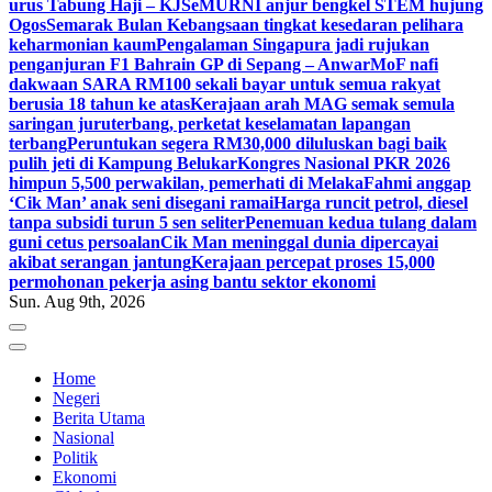
urus Tabung Haji – KJ
SeMURNI anjur bengkel STEM hujung
Ogos
Semarak Bulan Kebangsaan tingkat kesedaran pelihara
keharmonian kaum
Pengalaman Singapura jadi rujukan
penganjuran F1 Bahrain GP di Sepang – Anwar
MoF nafi
dakwaan SARA RM100 sekali bayar untuk semua rakyat
berusia 18 tahun ke atas
Kerajaan arah MAG semak semula
saringan juruterbang, perketat keselamatan lapangan
terbang
Peruntukan segera RM30,000 diluluskan bagi baik
pulih jeti di Kampung Belukar
Kongres Nasional PKR 2026
himpun 5,500 perwakilan, pemerhati di Melaka
Fahmi anggap
‘Cik Man’ anak seni disegani ramai
Harga runcit petrol, diesel
tanpa subsidi turun 5 sen seliter
Penemuan kedua tulang dalam
guni cetus persoalan
Cik Man meninggal dunia dipercayai
akibat serangan jantung
Kerajaan percepat proses 15,000
permohonan pekerja asing bantu sektor ekonomi
Sun. Aug 9th, 2026
Home
Negeri
Berita Utama
Nasional
Politik
Ekonomi