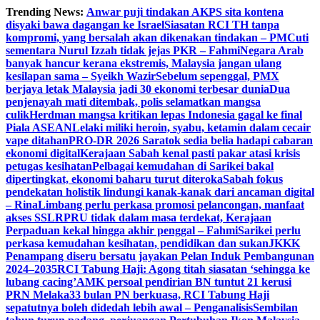
Skip
Trending News:
Anwar puji tindakan AKPS sita kontena
to
disyaki bawa dagangan ke Israel
Siasatan RCI TH tanpa
content
kompromi, yang bersalah akan dikenakan tindakan – PM
Cuti
sementara Nurul Izzah tidak jejas PKR – Fahmi
Negara Arab
banyak hancur kerana ekstremis, Malaysia jangan ulang
kesilapan sama – Syeikh Wazir
Sebelum sepenggal, PMX
berjaya letak Malaysia jadi 30 ekonomi terbesar dunia
Dua
penjenayah mati ditembak, polis selamatkan mangsa
culik
Herdman mangsa kritikan lepas Indonesia gagal ke final
Piala ASEAN
Lelaki miliki heroin, syabu, ketamin dalam cecair
vape ditahan
PRO-DR 2026 Saratok sedia belia hadapi cabaran
ekonomi digital
Kerajaan Sabah kenal pasti pakar atasi krisis
petugas kesihatan
Pelbagai kemudahan di Sarikei bakal
dipertingkat, ekonomi baharu turut diteroka
Sabah fokus
pendekatan holistik lindungi kanak-kanak dari ancaman digital
– Rina
Limbang perlu perkasa promosi pelancongan, manfaat
akses SSLR
PRU tidak dalam masa terdekat, Kerajaan
Perpaduan kekal hingga akhir penggal – Fahmi
Sarikei perlu
perkasa kemudahan kesihatan, pendidikan dan sukan
JKKK
Penampang diseru bersatu jayakan Pelan Induk Pembangunan
2024–2035
RCI Tabung Haji: Agong titah siasatan ‘sehingga ke
lubang cacing’
AMK persoal pendirian BN tuntut 21 kerusi
PRN Melaka
33 bulan PN berkuasa, RCI Tabung Haji
sepatutnya boleh didedah lebih awal – Penganalisis
Sembilan