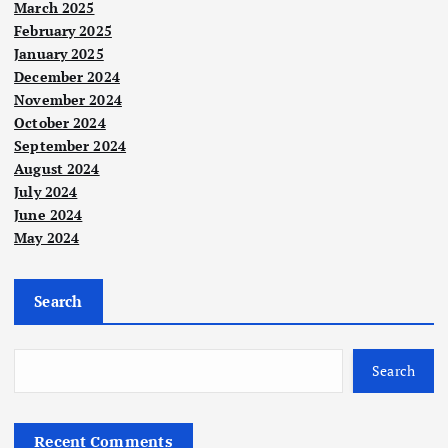
a
March 2025
February 2025
Neg
January 2025
ara
December 2024
Ara
November 2024
Berit
b
a
October 2024
Utam
a
ban
September 2024
yak
Seb
August 2024
han
elu
July 2024
Berit
cur
m
a
June 2024
Utam
a
May 2024
ker
sep
An
ana
eng
Nege
war
ri
ekst
gal,
Search
puji
rem
PM
Dua
tind
is,
X
penj
aka
Mal
berj
ena
Search
n
aysi
aya
yah
AKP
a
leta
mat
Recent Comments