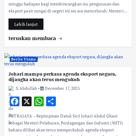
b
s
e
minggu hadapan bagi membincangkan isu pengurusan dan
eksport pasir sungai di negeri ini secara menyeluruh. Menteri…
o
A
o
p
Lebih lanjut
k
p
teruskan membaca
Berita Utama
Johari mampu perkasa agenda eksport negara,
dijangka akan terus mengukuh
S.Abdullah
December 17, 2025
F
X
W
S
ac
h
h
PUTRAJAYA – Kepimpinan Datuk Seri Johari Abdul Ghani
e
at
ar
sebagai Menteri Pelaburan, Perdagangan dan Industri (MITI)
b
s
e
baharu dilihat akan terus memperkukuh agenda eksport