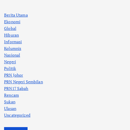
a
Berita Utama
Ekonomi
t
Global
Hiburan
i
Informasi
Kolumnis
o
Nasional
Negeri
n
Politik
PRN Johor
PRN Negeri Sembilan
PRN17 Sabah
Rencam
Sukan
Ulasan
Uncategorized