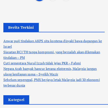
P
o
s
Berita Terkini
t
Anwar puji tindakan AKPS sita kontena disyaki bawa dagangan ke
s
Israel
Siasatan RCI TH tanpa kompromi, yang bersalah akan dikenakan
p
tindakan – PM
Cuti sementara Nurul Izzah tidak jejas PKR – Fahmi
a
Negara Arab banyak hancur kerana ekstremis, Malaysia jangan
ulang kesilapan sama – Syeikh Wazir
Sebelum sepenggal, PMX berjaya letak Malaysia jadi 30 ekonomi
g
terbesar dunia
i
Kategori
n