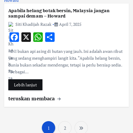
Apabila helang botak bersin, Malaysia jangan
sampai demam – Howard
Siti Khadijah Razak
April 7, 2025
F
X
W
S
ac
h
h
“INI bukan api asing di hutan yang jauh. Ini adalah awan ribut
e
at
ar
yang sedang menghampiri langit kita. “Apabila helang bersin,
b
s
e
dunia bukan sekadar mendengar, tetapi ia perlu bersiap sedia.
“Sebagai…
o
A
o
p
Lebih lanjut
k
p
teruskan membaca
1
2