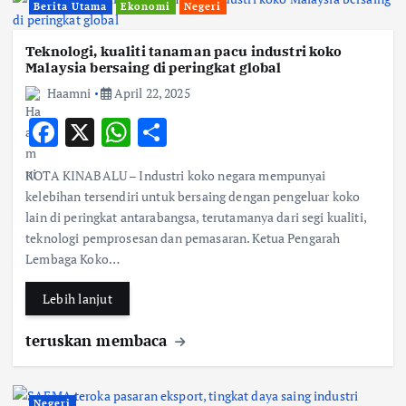
Berita Utama
Ekonomi
Negeri
Teknologi, kualiti tanaman pacu industri koko
Malaysia bersaing di peringkat global
Haamni
April 22, 2025
F
X
W
S
ac
h
h
KOTA KINABALU – Industri koko negara mempunyai
e
at
ar
kelebihan tersendiri untuk bersaing dengan pengeluar koko
b
s
e
lain di peringkat antarabangsa, terutamanya dari segi kualiti,
teknologi pemprosesan dan pemasaran. Ketua Pengarah
o
A
Lembaga Koko…
o
p
k
p
Lebih lanjut
teruskan membaca
Negeri