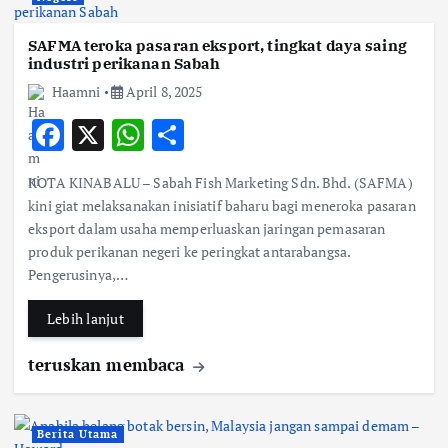
SAFMA teroka pasaran eksport, tingkat daya saing
industri perikanan Sabah
Haamni
April 8, 2025
F
X
W
S
ac
h
h
KOTA KINABALU – Sabah Fish Marketing Sdn. Bhd. (SAFMA)
e
at
ar
kini giat melaksanakan inisiatif baharu bagi meneroka pasaran
b
s
e
eksport dalam usaha memperluaskan jaringan pemasaran
produk perikanan negeri ke peringkat antarabangsa.
o
A
Pengerusinya,…
o
p
k
p
Lebih lanjut
teruskan membaca
Berita Utama