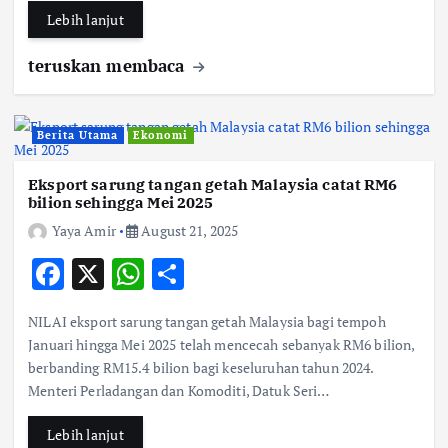
k
p
Lebih lanjut
teruskan membaca
Berita Utama
Ekonomi
Eksport sarung tangan getah Malaysia catat RM6
bilion sehingga Mei 2025
Yaya Amir
August 21, 2025
F
X
W
S
ac
h
h
NILAI eksport sarung tangan getah Malaysia bagi tempoh
e
at
ar
Januari hingga Mei 2025 telah mencecah sebanyak RM6 bilion,
b
s
e
berbanding RM15.4 bilion bagi keseluruhan tahun 2024.
Menteri Perladangan dan Komoditi, Datuk Seri…
o
A
o
p
Lebih lanjut