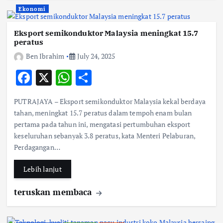
Ekonomi
Eksport semikonduktor Malaysia meningkat 15.7
peratus
Ben Ibrahim
July 24, 2025
F
X
W
S
ac
h
h
PUTRAJAYA – Eksport semikonduktor Malaysia kekal berdaya
e
at
ar
tahan, meningkat 15.7 peratus dalam tempoh enam bulan
b
s
e
pertama pada tahun ini, mengatasi pertumbuhan eksport
keseluruhan sebanyak 3.8 peratus, kata Menteri Pelaburan,
o
A
Perdagangan…
o
p
k
p
Lebih lanjut
teruskan membaca