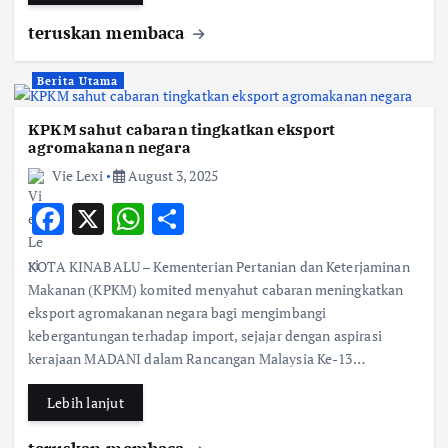
k
p
teruskan membaca
Berita Utama
KPKM sahut cabaran tingkatkan eksport
agromakanan negara
Vie Lexi
August 3, 2025
F
X
W
S
ac
h
h
KOTA KINABALU – Kementerian Pertanian dan Keterjaminan
e
at
ar
Makanan (KPKM) komited menyahut cabaran meningkatkan
b
s
e
eksport agromakanan negara bagi mengimbangi
kebergantungan terhadap import, sejajar dengan aspirasi
o
A
kerajaan MADANI dalam Rancangan Malaysia Ke-13…
o
p
k
p
Lebih lanjut