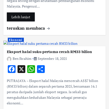
negara seiring dengan keutamaan pembangunan ekonomi
o
A
Malaysia. Pengerusi…
o
p
k
p
Lebih lanjut
teruskan membaca
Ekonomi
Eksport halal suku pertama cecah RM33 bilion
Ben Ibrahim
September 18, 2025
F
X
W
S
ac
h
h
PUTRAJAYA – Eksport halal Malaysia mencecah AS$7 bilion
e
at
ar
(RM33 bilion) dalam separuh pertama 2025, bersamaan 16.1
b
s
e
peratus daripada jumlah eksport negara. Ia sekali gus
mengukuhkan kedudukan Malaysia sebagai peneraju
o
A
ekonomi…
o
p