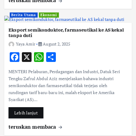
teruskan membaca
Berita Utama
Ekonomi
Eksport semikonduktor, farmaseutikal ke AS kekal
tanpa duti
Yaya Amir
August 2, 2025
F
X
W
S
ac
h
h
MENTERI Pelaburan, Perdagangan dan Industri, Datuk Seri
e
at
ar
Tengku Zafrul Abdul Aziz menjelaskan bahawa industri
b
s
e
semikonduktor dan farmaseutikal tidak terjejas oleh
rundingan tarif baru-baru ini, malah eksport ke Amerika
o
A
Syarikat (AS)…
o
p
k
p
Lebih lanjut
teruskan membaca