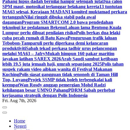
Pahang lupus dadah bernilai hampir setengah juta
Dua calon
SPM maut, motosikal terlanggar belakang kereta
13 tuntutan
MA63 selesai, Kerajaan MADANI komited muktamad perkara
tertangguh
Nilai ringgit dibuka stabil pada awal
dagangan
Program SMARTCOM 2.0 bawa pendedahan
teknologi ke pedalaman Bekenu
Laluan lama Bentong-Kuala
Lumpur perlu dibuat penilaian risiko
Polis berkas dua lelaki
cuba pecah rumah di Batu Kawa
Pengurusan trafik laluan
Tebobon-Tamparuli perlu diperkasa demi kelancaran
produktiviti
Sabah tekad perkasa tadbir urus pelancongan
melalui MA63 – Jafry
Mukah himpun 160 pakar maritim
jayakan latihan SAREX 2026
Arab Saudi sambut ketibaan
lebih 19.5 juta jemaah haji, umrah sepanjang 2025
Polis tahan
suspek rakam video aibkan wanita di Festival Makanan
Kuching
Polis siasat gangguan tidak senonoh di Taman Hill
Top, Luyang
Projek SSMP tidak boleh terbengkalai kali
keempat
Wan Rosdy anggap pemergian Mohd Radzi
kehilangan besar UMNO Pahang
PDRM Sabah perhebat
kerjasama strategik dengan Polis Indonesia
Fri. Aug 7th, 2026
Home
Negeri