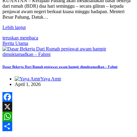
KUANTAN – Kerajaan Pahang akan melaksanakan dasar bekerja
dari rumah (BDR) dua hari seminggu – secara giliran – kepada
penjawat awam negeri berkuat kuasa minggu hadapan. Menteri
Besar Pahang, Datuk…
Lebih lanjut
teruskan membaca
Berita Utama
Dasar Bekerja Dari Rumah penjawat awam hampir dimuktamadkan – Fahmi
Yaya Amir
April 1, 2026
Facebook
X
WhatsApp
Share