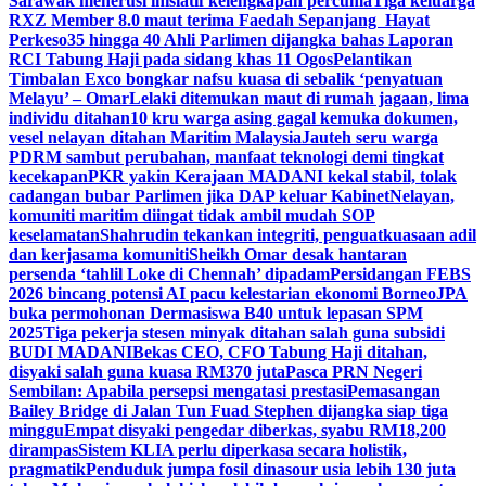
Sarawak menerusi inisiatif kelengkapan percuma
Tiga keluarga
RXZ Member 8.0 maut terima Faedah Sepanjang Hayat
Perkeso
35 hingga 40 Ahli Parlimen dijangka bahas Laporan
RCI Tabung Haji pada sidang khas 11 Ogos
Pelantikan
Timbalan Exco bongkar nafsu kuasa di sebalik ‘penyatuan
Melayu’ – Omar
Lelaki ditemukan maut di rumah jagaan, lima
individu ditahan
10 kru warga asing gagal kemuka dokumen,
vesel nelayan ditahan Maritim Malaysia
Jauteh seru warga
PDRM sambut perubahan, manfaat teknologi demi tingkat
kecekapan
PKR yakin Kerajaan MADANI kekal stabil, tolak
cadangan bubar Parlimen jika DAP keluar Kabinet
Nelayan,
komuniti maritim diingat tidak ambil mudah SOP
keselamatan
Shahrudin tekankan integriti, penguatkuasaan adil
dan kerjasama komuniti
Sheikh Omar desak hantaran
persenda ‘tahlil Loke di Chennah’ dipadam
Persidangan FEBS
2026 bincang potensi AI pacu kelestarian ekonomi Borneo
JPA
buka permohonan Dermasiswa B40 untuk lepasan SPM
2025
Tiga pekerja stesen minyak ditahan salah guna subsidi
BUDI MADANI
Bekas CEO, CFO Tabung Haji ditahan,
disyaki salah guna kuasa RM370 juta
Pasca PRN Negeri
Sembilan: Apabila persepsi mengatasi prestasi
Pemasangan
Bailey Bridge di Jalan Tun Fuad Stephen dijangka siap tiga
minggu
Empat disyaki pengedar diberkas, syabu RM18,200
dirampas
Sistem KLIA perlu diperkasa secara holistik,
pragmatik
Penduduk jumpa fosil dinasour usia lebih 130 juta