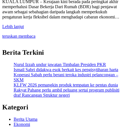
KUALA LUMPUR – Kerajaan kini berada pada peringkat akhir
memperhalusi Dasar Bekerja Dari Rumah (BDR) bagi penjawat
awam sebagai sebahagian daripada langkah memperkukuh
pengaturan kerja fleksibel dalam menghadapi cabaran ekonomi…
Lebih lanjut
teruskan membaca
Berita Terkini
Nurul Izzah undur jawatan Timbalan Presiden PKR
Ismail Sabri didakwa esok berkait kes pengisytiharan harta
Koperasi Sabah perlu berani teroka industri pelancongan –
SKM
KLFW 2026 pemangkin produk tempatan ke pentas dunia
Rakyat Pahang perlu ambil peluang sertai program publisiti
draf Rancangan Struktur negeri
Kategori
Berita Utama
Ekonomi