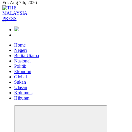
Fri. Aug 7th, 2026
Informasi Berfakta Membuka Minda
Home
Negeri
Berita Utama
Nasional
Politik
Ekonomi
Global
Sukan
Ulasan
Kolumnis
Hiburan