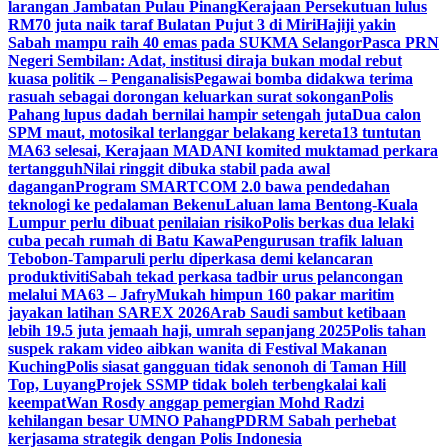
larangan Jambatan Pulau Pinang
Kerajaan Persekutuan lulus
RM70 juta naik taraf Bulatan Pujut 3 di Miri
Hajiji yakin
Sabah mampu raih 40 emas pada SUKMA Selangor
Pasca PRN
Negeri Sembilan: Adat, institusi diraja bukan modal rebut
kuasa politik – Penganalisis
Pegawai bomba didakwa terima
rasuah sebagai dorongan keluarkan surat sokongan
Polis
Pahang lupus dadah bernilai hampir setengah juta
Dua calon
SPM maut, motosikal terlanggar belakang kereta
13 tuntutan
MA63 selesai, Kerajaan MADANI komited muktamad perkara
tertangguh
Nilai ringgit dibuka stabil pada awal
dagangan
Program SMARTCOM 2.0 bawa pendedahan
teknologi ke pedalaman Bekenu
Laluan lama Bentong-Kuala
Lumpur perlu dibuat penilaian risiko
Polis berkas dua lelaki
cuba pecah rumah di Batu Kawa
Pengurusan trafik laluan
Tebobon-Tamparuli perlu diperkasa demi kelancaran
produktiviti
Sabah tekad perkasa tadbir urus pelancongan
melalui MA63 – Jafry
Mukah himpun 160 pakar maritim
jayakan latihan SAREX 2026
Arab Saudi sambut ketibaan
lebih 19.5 juta jemaah haji, umrah sepanjang 2025
Polis tahan
suspek rakam video aibkan wanita di Festival Makanan
Kuching
Polis siasat gangguan tidak senonoh di Taman Hill
Top, Luyang
Projek SSMP tidak boleh terbengkalai kali
keempat
Wan Rosdy anggap pemergian Mohd Radzi
kehilangan besar UMNO Pahang
PDRM Sabah perhebat
kerjasama strategik dengan Polis Indonesia