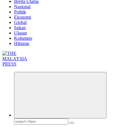
Berita Utama
Nasional
Politik
Ekonomi
Global
Sukan
Ulasan
Kolumnis
Hiburan
Informasi Berfakta Membuka Minda
Search
for: