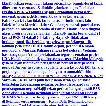
klasifikasikan penemuan tulang sebagai kes bunuh
Nurul Izzah
diberi cuti sementara, Saifuddin jalankan tugas Timbalan
Presiden PKR – Fahmi
Kerajaan Perpaduan kekal stabil,
perkembangan politik negeri tidak jejas kerjasama –
Fahmi
Syariat atau tidak bukan alasan sindir orang lain –
Faiz
Kembara Merdeka Jalur Gemilang semarak patriotisme,
perpaduan rakyat
Hab wanita di Pantai Timur Sabah tingkat
akses program pembangunan – Rina
BN mahu bertanding 21
kerusi PRN Melaka
RCI Tabung Haji: BN tidak akan
berkompromi jika berlaku penyelewengan
Selangor teliti
tambah penerima HPIPT tahun depan, perhalusi tempoh
permohonan
Maritim Pahang rampas bot nelayan Vietnam,
hasil tangkapan
Akmal pertahankan tegur kelemahan projek
LRA Kedah, tolak budaya ‘business as usual’
Maritim Malaysia
gesa nelayan utamakan penggunaan peranti suar pencari
peribadi
Anwar ucap selamat ulang tahun ke-55 ABIM, kenang
perjuangan dakwah dan pembangunan ummah
Maritim
Malaysia tamatkan latihan berskala besar SAREX 2026
JKOM
Sarawak, IKBN Miri jalin kerjasama strategik perkasa
belia
Bulan Kebangsaan peluang perkukuh perpaduan, pacu
pembangunan negara
Hajiji tekan perkembangan positif ESS
Zone disalur kepada kedutaan asing
Perak sasar 50 emas di
SUKMA Selangor, sedia ganjaran sehingga RM6,000
Jenayah
di Selangor terus menurun – Ketua Polis Selangor
Pokok
tumbang: Cari jalan penyelesaian, bukan masa untuk