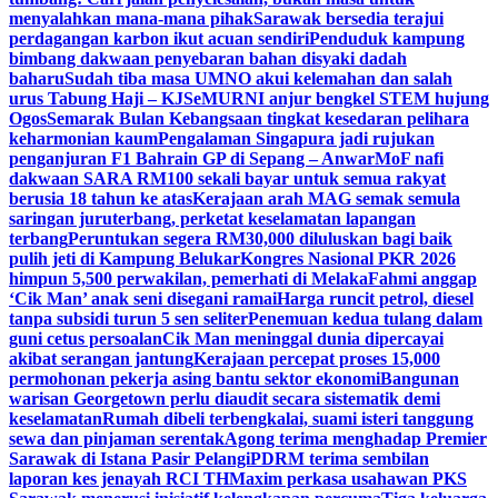
menyalahkan mana-mana pihak
Sarawak bersedia terajui
perdagangan karbon ikut acuan sendiri
Penduduk kampung
bimbang dakwaan penyebaran bahan disyaki dadah
baharu
Sudah tiba masa UMNO akui kelemahan dan salah
urus Tabung Haji – KJ
SeMURNI anjur bengkel STEM hujung
Ogos
Semarak Bulan Kebangsaan tingkat kesedaran pelihara
keharmonian kaum
Pengalaman Singapura jadi rujukan
penganjuran F1 Bahrain GP di Sepang – Anwar
MoF nafi
dakwaan SARA RM100 sekali bayar untuk semua rakyat
berusia 18 tahun ke atas
Kerajaan arah MAG semak semula
saringan juruterbang, perketat keselamatan lapangan
terbang
Peruntukan segera RM30,000 diluluskan bagi baik
pulih jeti di Kampung Belukar
Kongres Nasional PKR 2026
himpun 5,500 perwakilan, pemerhati di Melaka
Fahmi anggap
‘Cik Man’ anak seni disegani ramai
Harga runcit petrol, diesel
tanpa subsidi turun 5 sen seliter
Penemuan kedua tulang dalam
guni cetus persoalan
Cik Man meninggal dunia dipercayai
akibat serangan jantung
Kerajaan percepat proses 15,000
permohonan pekerja asing bantu sektor ekonomi
Bangunan
warisan Georgetown perlu diaudit secara sistematik demi
keselamatan
Rumah dibeli terbengkalai, suami isteri tanggung
sewa dan pinjaman serentak
Agong terima menghadap Premier
Sarawak di Istana Pasir Pelangi
PDRM terima sembilan
laporan kes jenayah RCI TH
Maxim perkasa usahawan PKS