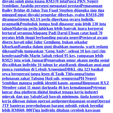
disyaki salah guna kuasa RM370 juta
Pasca PRN Negeri
Sembilan: Apabila persepsi mengatasi prestasi
Pemasangan
Bailey Bridge di Jalan Tun Fuad Stephen dijangka siap tiga
minggu
Empat disyaki pengedar diberkas, syabu RM18,200
dirampas
Sistem KLIA perlu diperkasa secara holistik,
pragmatik
Penduduk jumpa fosil dinasour usia lebih 130 juta
tahun
Malaysia perlu lahirkan lebih banyak juara korporat
bertaraf serantau
Jelapang Padi Darul Ehsan catat hasil 70
peratus lebih tinggi berbanding purata negeri
Penjawat awam
diseru hayati nilai Jalur Gemilang, bukan sekadar
kibarkan
Rangka dalam guni disahkan manusia, waris sedang
dikesan
Polis tumpaskan ‘Geng Andy’, selesai 10 kes curi rim
kenderaan
Polis Marin Sabah rekod 95 kes, rampasan lebih
RM25 juta sejak Januari
Pengesahan umur akaun media sosial
diwajibkan individu 16 tahun ke atas
Rasuk dimakan anai-anai
punca runtuhan di Lebuh Armenian
DBKL sita 323 basikal
sewa beroperasi tanpa lesen di Tasik Titiwangsa
Status
pelunasan zakat Tabung Haji sah, sempurna
PH Negeri
Sembilan mangsa politik identiti kaum, agama
Himpunan RXZ
Member catat 11 maut daripada 46 kes kemalangan
Petronas
lancar dua platform digital tingkat tenaga kerja industri
minyak dan gas Sabah
Gaji bawah minimum, tiada kontrak
kerja dikesan dalam operasi antipemerdagangan orang
Operasi
JTF banteras penyeludupan barang subsidi, rokok bernilai
lebih RM660, 000
Tiga individu ditahan ceroboh kawasan