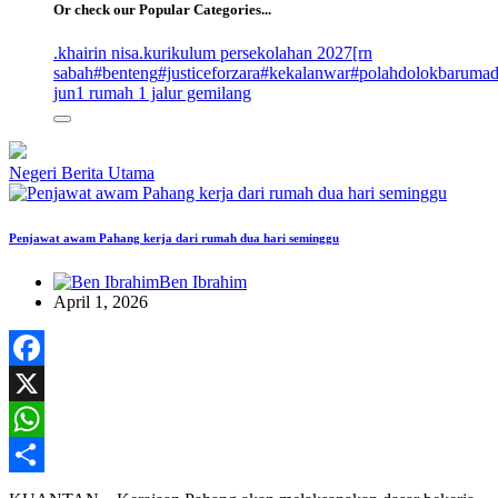
Or check our Popular Categories...
.khairin nisa
.kurikulum persekolahan 2027
[rn
sabah
#benteng
#justiceforzara
#kekalanwar
#polahdolokbaruma
jun
1 rumah 1 jalur gemilang
Negeri
Berita Utama
Penjawat awam Pahang kerja dari rumah dua hari seminggu
Ben Ibrahim
April 1, 2026
Facebook
X
WhatsApp
Share