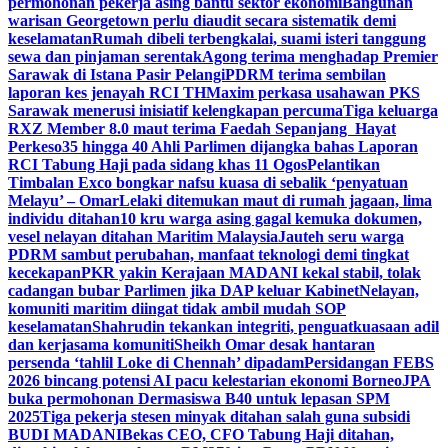
permohonan pekerja asing bantu sektor ekonomi
Bangunan
warisan Georgetown perlu diaudit secara sistematik demi
keselamatan
Rumah dibeli terbengkalai, suami isteri tanggung
sewa dan pinjaman serentak
Agong terima menghadap Premier
Sarawak di Istana Pasir Pelangi
PDRM terima sembilan
laporan kes jenayah RCI TH
Maxim perkasa usahawan PKS
Sarawak menerusi inisiatif kelengkapan percuma
Tiga keluarga
RXZ Member 8.0 maut terima Faedah Sepanjang Hayat
Perkeso
35 hingga 40 Ahli Parlimen dijangka bahas Laporan
RCI Tabung Haji pada sidang khas 11 Ogos
Pelantikan
Timbalan Exco bongkar nafsu kuasa di sebalik ‘penyatuan
Melayu’ – Omar
Lelaki ditemukan maut di rumah jagaan, lima
individu ditahan
10 kru warga asing gagal kemuka dokumen,
vesel nelayan ditahan Maritim Malaysia
Jauteh seru warga
PDRM sambut perubahan, manfaat teknologi demi tingkat
kecekapan
PKR yakin Kerajaan MADANI kekal stabil, tolak
cadangan bubar Parlimen jika DAP keluar Kabinet
Nelayan,
komuniti maritim diingat tidak ambil mudah SOP
keselamatan
Shahrudin tekankan integriti, penguatkuasaan adil
dan kerjasama komuniti
Sheikh Omar desak hantaran
persenda ‘tahlil Loke di Chennah’ dipadam
Persidangan FEBS
2026 bincang potensi AI pacu kelestarian ekonomi Borneo
JPA
buka permohonan Dermasiswa B40 untuk lepasan SPM
2025
Tiga pekerja stesen minyak ditahan salah guna subsidi
BUDI MADANI
Bekas CEO, CFO Tabung Haji ditahan,