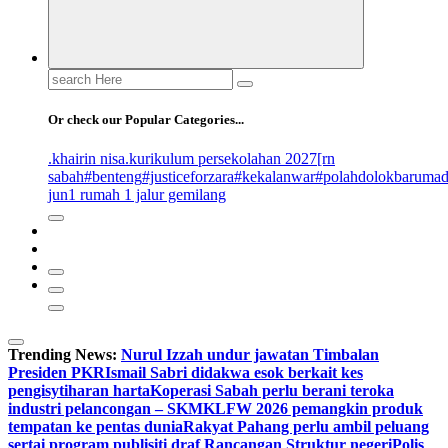
Search
for:
Or check our Popular Categories...
.khairin nisa
.kurikulum persekolahan 2027
[rn
sabah
#benteng
#justiceforzara
#kekalanwar
#polahdolokbaruma
jun
1 rumah 1 jalur gemilang
Trending News:
Nurul Izzah undur jawatan Timbalan
Presiden PKR
Ismail Sabri didakwa esok berkait kes
pengisytiharan harta
Koperasi Sabah perlu berani teroka
industri pelancongan – SKM
KLFW 2026 pemangkin produk
tempatan ke pentas dunia
Rakyat Pahang perlu ambil peluang
sertai program publisiti draf Rancangan Struktur negeri
Polis