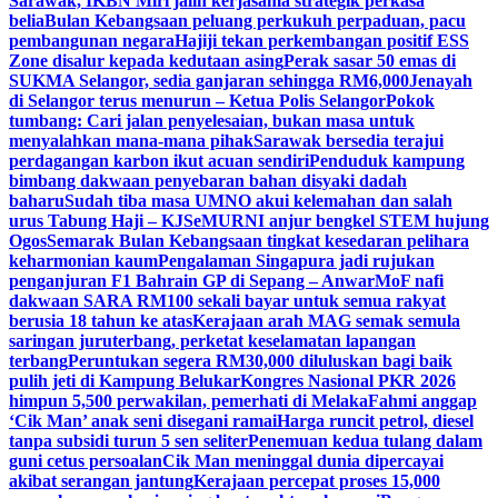
Sarawak, IKBN Miri jalin kerjasama strategik perkasa
belia
Bulan Kebangsaan peluang perkukuh perpaduan, pacu
pembangunan negara
Hajiji tekan perkembangan positif ESS
Zone disalur kepada kedutaan asing
Perak sasar 50 emas di
SUKMA Selangor, sedia ganjaran sehingga RM6,000
Jenayah
di Selangor terus menurun – Ketua Polis Selangor
Pokok
tumbang: Cari jalan penyelesaian, bukan masa untuk
menyalahkan mana-mana pihak
Sarawak bersedia terajui
perdagangan karbon ikut acuan sendiri
Penduduk kampung
bimbang dakwaan penyebaran bahan disyaki dadah
baharu
Sudah tiba masa UMNO akui kelemahan dan salah
urus Tabung Haji – KJ
SeMURNI anjur bengkel STEM hujung
Ogos
Semarak Bulan Kebangsaan tingkat kesedaran pelihara
keharmonian kaum
Pengalaman Singapura jadi rujukan
penganjuran F1 Bahrain GP di Sepang – Anwar
MoF nafi
dakwaan SARA RM100 sekali bayar untuk semua rakyat
berusia 18 tahun ke atas
Kerajaan arah MAG semak semula
saringan juruterbang, perketat keselamatan lapangan
terbang
Peruntukan segera RM30,000 diluluskan bagi baik
pulih jeti di Kampung Belukar
Kongres Nasional PKR 2026
himpun 5,500 perwakilan, pemerhati di Melaka
Fahmi anggap
‘Cik Man’ anak seni disegani ramai
Harga runcit petrol, diesel
tanpa subsidi turun 5 sen seliter
Penemuan kedua tulang dalam
guni cetus persoalan
Cik Man meninggal dunia dipercayai
akibat serangan jantung
Kerajaan percepat proses 15,000