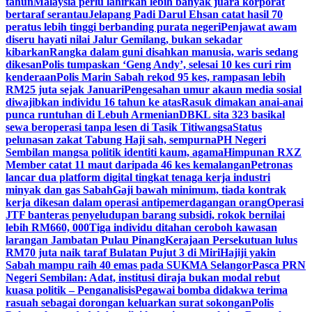
tahun
Malaysia perlu lahirkan lebih banyak juara korporat
bertaraf serantau
Jelapang Padi Darul Ehsan catat hasil 70
peratus lebih tinggi berbanding purata negeri
Penjawat awam
diseru hayati nilai Jalur Gemilang, bukan sekadar
kibarkan
Rangka dalam guni disahkan manusia, waris sedang
dikesan
Polis tumpaskan ‘Geng Andy’, selesai 10 kes curi rim
kenderaan
Polis Marin Sabah rekod 95 kes, rampasan lebih
RM25 juta sejak Januari
Pengesahan umur akaun media sosial
diwajibkan individu 16 tahun ke atas
Rasuk dimakan anai-anai
punca runtuhan di Lebuh Armenian
DBKL sita 323 basikal
sewa beroperasi tanpa lesen di Tasik Titiwangsa
Status
pelunasan zakat Tabung Haji sah, sempurna
PH Negeri
Sembilan mangsa politik identiti kaum, agama
Himpunan RXZ
Member catat 11 maut daripada 46 kes kemalangan
Petronas
lancar dua platform digital tingkat tenaga kerja industri
minyak dan gas Sabah
Gaji bawah minimum, tiada kontrak
kerja dikesan dalam operasi antipemerdagangan orang
Operasi
JTF banteras penyeludupan barang subsidi, rokok bernilai
lebih RM660, 000
Tiga individu ditahan ceroboh kawasan
larangan Jambatan Pulau Pinang
Kerajaan Persekutuan lulus
RM70 juta naik taraf Bulatan Pujut 3 di Miri
Hajiji yakin
Sabah mampu raih 40 emas pada SUKMA Selangor
Pasca PRN
Negeri Sembilan: Adat, institusi diraja bukan modal rebut
kuasa politik – Penganalisis
Pegawai bomba didakwa terima
rasuah sebagai dorongan keluarkan surat sokongan
Polis