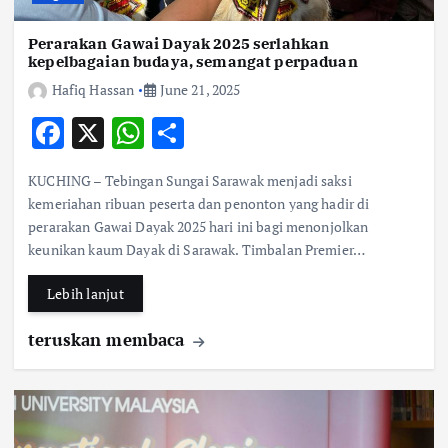
Perarakan Gawai Dayak 2025 serlahkan
kepelbagaian budaya, semangat perpaduan
Hafiq Hassan
June 21, 2025
F
X
W
S
ac
h
h
KUCHING – Tebingan Sungai Sarawak menjadi saksi
e
at
ar
kemeriahan ribuan peserta dan penonton yang hadir di
b
s
e
perarakan Gawai Dayak 2025 hari ini bagi menonjolkan
keunikan kaum Dayak di Sarawak. Timbalan Premier…
o
A
o
p
Lebih lanjut
k
p
teruskan membaca