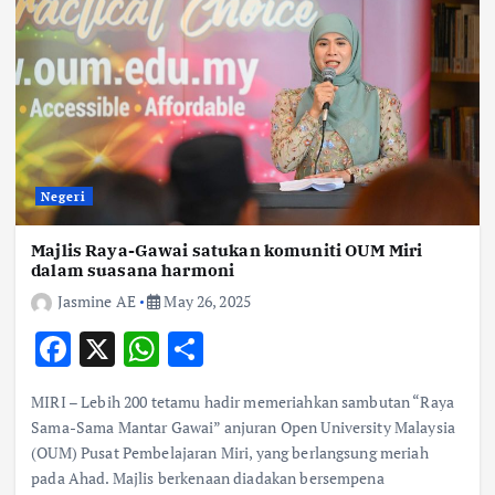
Negeri
Majlis Raya-Gawai satukan komuniti OUM Miri
dalam suasana harmoni
Jasmine AE
May 26, 2025
F
X
W
S
ac
h
h
MIRI – Lebih 200 tetamu hadir memeriahkan sambutan “Raya
e
at
ar
Sama-Sama Mantar Gawai” anjuran Open University Malaysia
b
s
e
(OUM) Pusat Pembelajaran Miri, yang berlangsung meriah
pada Ahad. Majlis berkenaan diadakan bersempena
o
A