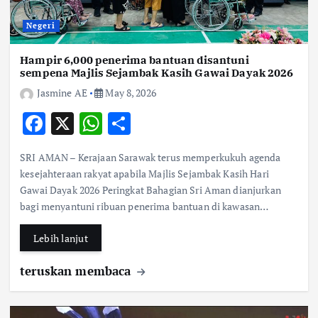
Negeri
Hampir 6,000 penerima bantuan disantuni
sempena Majlis Sejambak Kasih Gawai Dayak 2026
Jasmine AE
May 8, 2026
F
X
W
S
ac
h
h
SRI AMAN – Kerajaan Sarawak terus memperkukuh agenda
e
at
ar
kesejahteraan rakyat apabila Majlis Sejambak Kasih Hari
b
s
e
Gawai Dayak 2026 Peringkat Bahagian Sri Aman dianjurkan
bagi menyantuni ribuan penerima bantuan di kawasan…
o
A
o
p
Lebih lanjut
k
p
teruskan membaca