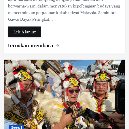
b
s
e
berwarna-warni dalam menyatukan kepelbagaian budaya yang
mencerminkan perpaduan kukuh rakyat Malaysia. Sambutan
o
A
Gawai Dayak Peringkat…
o
p
k
p
Lebih lanjut
teruskan membaca
Negeri