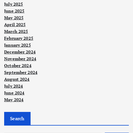
July 2025
June 2025
May 2025
April 2025
March 2025
February 2025
January 2025
December 2024
November 2024
October 2024
September 2024
August 2024
Berit
a
July 2024
Nege
Utam
ri
a
June 2024
May 2024
RM
Pen
200,
dak
000
waa
Nege
Search
ri
dipe
n
Nege
ri
PKR
runt
Ism