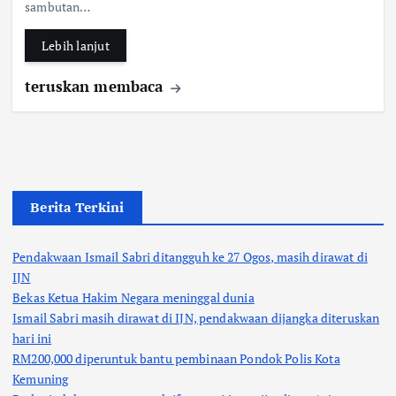
sambutan…
o
p
k
p
Lebih lanjut
teruskan membaca
Berita Terkini
Pendakwaan Ismail Sabri ditangguh ke 27 Ogos, masih dirawat di
IJN
Bekas Ketua Hakim Negara meninggal dunia
Ismail Sabri masih dirawat di IJN, pendakwaan dijangka diteruskan
hari ini
RM200,000 diperuntuk bantu pembinaan Pondok Polis Kota
Kemuning