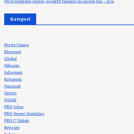
Perlu tindakan segera, proaktif tangani isu anjing liar – Aris
Kategori
Berita Utama
Ekonomi
Global
Hiburan
Informasi
Kolumnis
Nasional
Negeri
Politik
PRN Johor
PRN Negeri Sembilan
PRN17 Sabah
Rencam