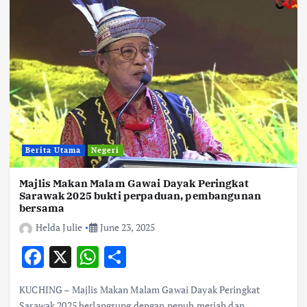
Berita Utama
Negeri
Majlis Makan Malam Gawai Dayak Peringkat
Sarawak 2025 bukti perpaduan, pembangunan
bersama
Helda Julie
June 23, 2025
F
X
W
S
ac
h
h
KUCHING – Majlis Makan Malam Gawai Dayak Peringkat
e
at
ar
Sarawak 2025 berlangsung dengan penuh meriah dan