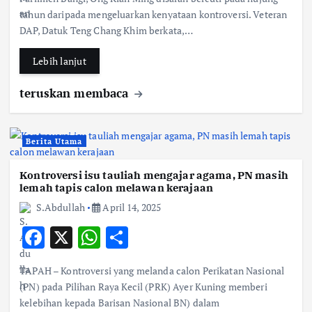
b
s
e
tahun daripada mengeluarkan kenyataan kontroversi. Veteran
DAP, Datuk Teng Chang Khim berkata,…
o
A
o
p
Lebih lanjut
k
p
teruskan membaca
Berita Utama
Kontroversi isu tauliah mengajar agama, PN masih
lemah tapis calon melawan kerajaan
S.Abdullah
April 14, 2025
F
X
W
S
ac
h
h
TAPAH – Kontroversi yang melanda calon Perikatan Nasional
e
at
ar
(PN) pada Pilihan Raya Kecil (PRK) Ayer Kuning memberi
b
s
e
kelebihan kepada Barisan Nasional BN) dalam