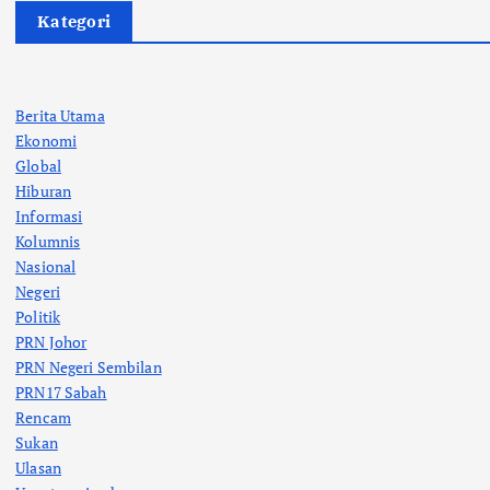
Kategori
Berita Utama
Ekonomi
Global
Hiburan
Informasi
Kolumnis
Nasional
Negeri
Politik
PRN Johor
PRN Negeri Sembilan
PRN17 Sabah
Rencam
Sukan
Ulasan