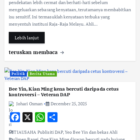
e
at
ar
pendekatan lebih cermat dan berhati-hati sebelum
b
s
e
mengeluarkan sebarang kenyataan, terutamanya membabitkan
isu sensitif. Ini termasuklah kenyataan terbuka yang
o
A
menyentuh institusi Raja-Raja Melayu. Ahli…
o
p
k
p
Lebih lanjut
teruskan membaca
Politik
Berita Utama
Bee Yin, Kian Ming kena bercuti daripada cetus
kontroversi – Veteran DAP
Johari Osman
December 25, 2025
F
X
W
S
ac
h
h
SETIAUSAHA Publisiti DAP, Yeo Bee Yin dan bekas Ahli
e
at
ar
Parlimen Bangi, Ong Kian Ming disaran bercuti pada hujung