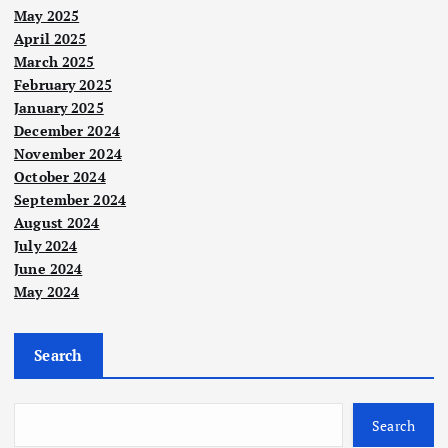
May 2025
April 2025
March 2025
February 2025
January 2025
Nege
December 2024
ri
November 2024
Rak
October 2024
yat
September 2024
Pah
August 2024
ang
July 2024
perl
June 2024
May 2024
u
amb
il
Search
pelu
Berit
Nege
a
ri
ang
Utam
Nasi
a
onal
sert
Poli
Search
Polit
ik