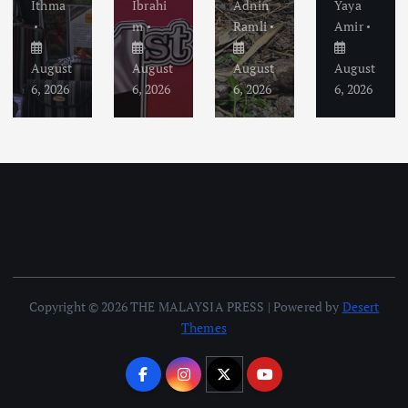
Ithma
Ibrahi
Adnin
Yaya
m
Ramli
Amir
August
August
August
August
6, 2026
6, 2026
6, 2026
6, 2026
Copyright © 2026 THE MALAYSIA PRESS | Powered by
Desert
Themes