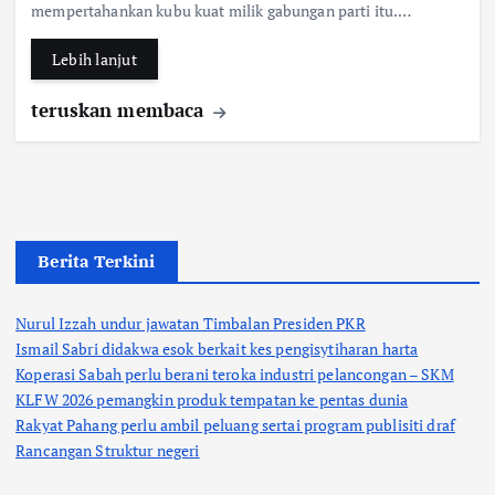
mempertahankan kubu kuat milik gabungan parti itu.…
o
A
o
p
Lebih lanjut
k
p
teruskan membaca
Berita Terkini
Nurul Izzah undur jawatan Timbalan Presiden PKR
Ismail Sabri didakwa esok berkait kes pengisytiharan harta
Koperasi Sabah perlu berani teroka industri pelancongan – SKM
KLFW 2026 pemangkin produk tempatan ke pentas dunia
Rakyat Pahang perlu ambil peluang sertai program publisiti draf
Rancangan Struktur negeri