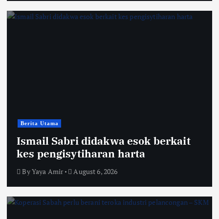
Berita Utama
Ismail Sabri didakwa esok berkait
kes pengisytiharan harta
By
Yaya Amir
August 6, 2026