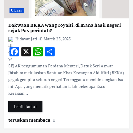
Ulasan
Dakwaan BKKA wang royalti, di mana hasil negeri
sejak Pas perintah?
Hidayat Jati
March 25, 2025
F
X
W
S
ac
h
h
SEJAK pengumuman Perdana Menteri, Datuk Seri Anwar
e
at
ar
Ibrahim meluluskan Bantuan Khas Kewangan Aidilfitri (BKKA)
b
s
e
gegak gempita seluruh negeri Terengganu membincangkan isu
ini. Apa yang menarik perhatian ialah beberapa Exco
o
A
Kerajaan…
o
p
k
p
Lebih lanjut
teruskan membaca