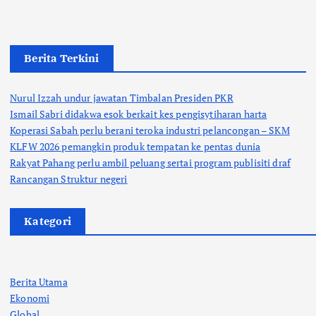
Berita Terkini
Nurul Izzah undur jawatan Timbalan Presiden PKR
Ismail Sabri didakwa esok berkait kes pengisytiharan harta
Koperasi Sabah perlu berani teroka industri pelancongan – SKM
KLFW 2026 pemangkin produk tempatan ke pentas dunia
Rakyat Pahang perlu ambil peluang sertai program publisiti draf
Rancangan Struktur negeri
Kategori
Berita Utama
Ekonomi
Global