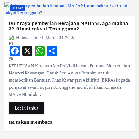
Ulasan
Duit raya pemberian Kerajaan MADANI, apa makna
32-0 buat rakyat Terengganu?
Hidayat Jati
March 24, 2025
F
X
W
S
ac
h
h
KEPUTUSAN Kerajaan MADANI di bawah Perdana Menteri dan
e
at
ar
Menteri Kewangan, Datuk Seri Anwar Ibrahim untuk
b
s
e
memberikan Bantuan Khas Kewangan Aidilfitri (BKKA) kepada
penjawat awam negeri Terengganu membuktikan Kerajaan
o
A
MADANI tidak…
o
p
k
p
Lebih lanjut
teruskan membaca