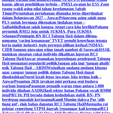
kaum, aliran pendidikan terbela – PMX
Lawatan ke ESS Zone
ruang wakil asing nilai tahap keselamatan Sabah
Timur
Peruntukan pertahanan dijangka terus dipertingkat
dalam Belanjawan 2027 – Anwar
Pelancong asing salah guna
PLS untuk berniaga dikenakan tindakan tegas –
Saifuddin
Bukan salah bangsa, tetapi cara kita berfikir
Pahang
peruntuk RM12 juta untuk SUKMA, Para SUKMA
Selangor
Pemimpin BN RCI Tabung Haji dalam dilema,
umpama ‘cacing kepanasan’
TVET penuhi keperluan tenaga
kerja mahir industri, tepis persepsi pilihan kedua
UNIMAS,
CIDB bangun piawaian ujian tanah gambut di Sarawak
HASiL
mulakan siasatan cukai individu dikaitkan laporan RCI
Tabung Haji
Anwar utamakan kepentingan pendeposit Tabung
Haji mengatasi populariti politik
Jangan ada lagi ‘tangan ghaib’
usik Tabung Haji – ABIM
Wujudkan undang-undang khusus
agar campur tangan politik dalam Tabung Haji dapat
dinoktahkan
Nurul Izzah lepas jawatan, kita terima baik –
Anwar
Pesantun 2026 jayakan misi perkasa seni budaya
warisan bangsa
Pasangan penagih warga emas antara 1,000
individu ditahan AADK
Hasil sektor hutan Pahang cecah RM80
juta
PRU16: PH berada dalam kedudukan stabil, BN- PN
berdepan masalah kerjasama
Kamil Munim dakwa Pas ‘alih
tiang gol’, elak bahas dapatan RCI Tabung Haji
Mustapha rai
pelajar cemerlang STPM daerah Sepanggar kali keempat
RCI