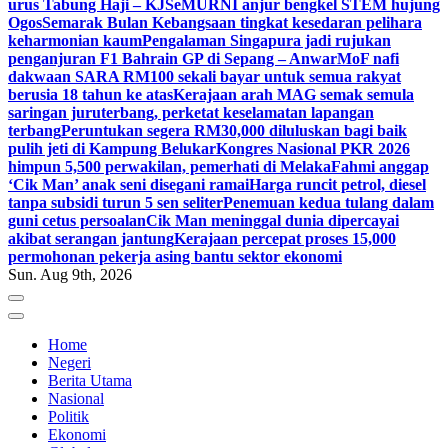
urus Tabung Haji – KJ
SeMURNI anjur bengkel STEM hujung
Ogos
Semarak Bulan Kebangsaan tingkat kesedaran pelihara
keharmonian kaum
Pengalaman Singapura jadi rujukan
penganjuran F1 Bahrain GP di Sepang – Anwar
MoF nafi
dakwaan SARA RM100 sekali bayar untuk semua rakyat
berusia 18 tahun ke atas
Kerajaan arah MAG semak semula
saringan juruterbang, perketat keselamatan lapangan
terbang
Peruntukan segera RM30,000 diluluskan bagi baik
pulih jeti di Kampung Belukar
Kongres Nasional PKR 2026
himpun 5,500 perwakilan, pemerhati di Melaka
Fahmi anggap
‘Cik Man’ anak seni disegani ramai
Harga runcit petrol, diesel
tanpa subsidi turun 5 sen seliter
Penemuan kedua tulang dalam
guni cetus persoalan
Cik Man meninggal dunia dipercayai
akibat serangan jantung
Kerajaan percepat proses 15,000
permohonan pekerja asing bantu sektor ekonomi
Sun. Aug 9th, 2026
Home
Negeri
Berita Utama
Nasional
Politik
Ekonomi