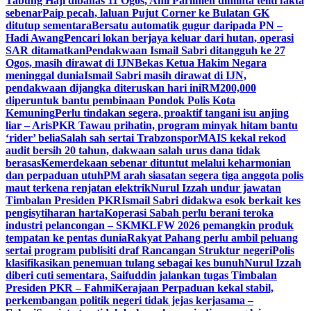
Tabung Haji dibahas 11 Ogos, Ahli Parlimen diminta teliti fakta
sebenar
Paip pecah, laluan Pujut Corner ke Bulatan GK
ditutup sementara
Bersatu automatik gugur daripada PN –
Hadi Awang
Pencari lokan berjaya keluar dari hutan, operasi
SAR ditamatkan
Pendakwaan Ismail Sabri ditangguh ke 27
Ogos, masih dirawat di IJN
Bekas Ketua Hakim Negara
meninggal dunia
Ismail Sabri masih dirawat di IJN,
pendakwaan dijangka diteruskan hari ini
RM200,000
diperuntuk bantu pembinaan Pondok Polis Kota
Kemuning
Perlu tindakan segera, proaktif tangani isu anjing
liar – Aris
PKR Tawau prihatin, program minyak hitam bantu
‘rider’ belia
Salah sah sertai Trabzonspor
MAIS kekal rekod
audit bersih 20 tahun, dakwaan salah urus dana tidak
berasas
Kemerdekaan sebenar dituntut melalui keharmonian
dan perpaduan utuh
PM arah siasatan segera tiga anggota polis
maut terkena renjatan elektrik
Nurul Izzah undur jawatan
Timbalan Presiden PKR
Ismail Sabri didakwa esok berkait kes
pengisytiharan harta
Koperasi Sabah perlu berani teroka
industri pelancongan – SKM
KLFW 2026 pemangkin produk
tempatan ke pentas dunia
Rakyat Pahang perlu ambil peluang
sertai program publisiti draf Rancangan Struktur negeri
Polis
klasifikasikan penemuan tulang sebagai kes bunuh
Nurul Izzah
diberi cuti sementara, Saifuddin jalankan tugas Timbalan
Presiden PKR – Fahmi
Kerajaan Perpaduan kekal stabil,
perkembangan politik negeri tidak jejas kerjasama –