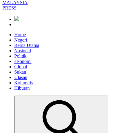
Informasi Berfakta Membuka Minda
Home
Negeri
Berita Utama
Nasional
Politik
Ekonomi
Global
Sukan
Ulasan
Kolumnis
Hiburan