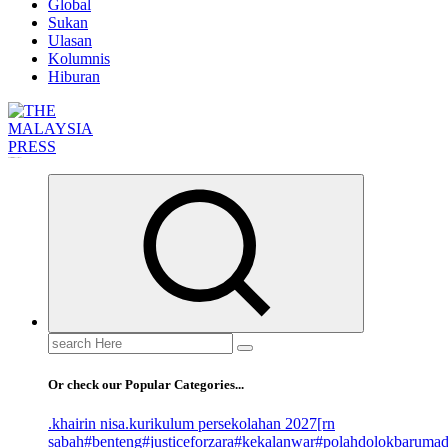
Global
Sukan
Ulasan
Kolumnis
Hiburan
Informasi Berfakta Membuka Minda
Search
for:
Or check our Popular Categories...
.khairin nisa
.kurikulum persekolahan 2027
[rn
sabah
#benteng
#justiceforzara
#kekalanwar
#polahdolokbaruma