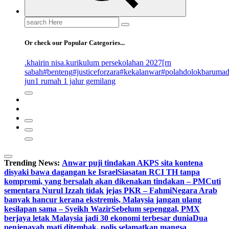
Search
for:
Or check our Popular Categories...
.khairin nisa
.kurikulum persekolahan 2027
[rn
sabah
#benteng
#justiceforzara
#kekalanwar
#polahdolokbaruma
jun
1 rumah 1 jalur gemilang
Trending News:
Anwar puji tindakan AKPS sita kontena
disyaki bawa dagangan ke Israel
Siasatan RCI TH tanpa
kompromi, yang bersalah akan dikenakan tindakan – PM
Cuti
sementara Nurul Izzah tidak jejas PKR – Fahmi
Negara Arab
banyak hancur kerana ekstremis, Malaysia jangan ulang
kesilapan sama – Syeikh Wazir
Sebelum sepenggal, PMX
berjaya letak Malaysia jadi 30 ekonomi terbesar dunia
Dua
penjenayah mati ditembak, polis selamatkan mangsa