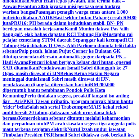
dinoktahkan
Nurul Izzah lepas jawatan, kita terima baik –
Anwar
Pesantun 2026 jayakan misi perkasa seni budaya
warisan bangsa
Pasangan penagih warga emas antara 1,000
individu ditahan AADK
Hasil sektor hutan Pahang cecah RM80
juta
PRU16: PH berada dalam kedudukan stabil, BN- PN
berdepan masalah kerjasama
Kamil Munim dakwa Pas ‘alih
tiang gol’, elak bahas dapatan RCI Tabung Haji
Mustapha rai
pelajar cemerlang STPM daerah Sepanggar kali keempat
RCI
Tabung Haji dibahas 11 Ogos, Ahli Parlimen diminta teliti fakta
sebenar
Paip pecah, laluan Pujut Corner ke Bulatan GK
ditutup sementara
Bersatu automatik gugur daripada PN –
Hadi Awang
Pencari lokan berjaya keluar dari hutan, operasi
SAR ditamatkan
Pendakwaan Ismail Sabri ditangguh ke 27
Ogos, masih dirawat di IJN
Bekas Ketua Hakim Negara
meninggal dunia
Ismail Sabri masih dirawat di IJN,
pendakwaan dijangka diteruskan hari ini
RM200,000
diperuntuk bantu pembinaan Pondok Polis Kota
Kemuning
Perlu tindakan segera, proaktif tangani isu anjing
liar – Aris
PKR Tawau prihatin, program minyak hitam bantu
‘rider’ belia
Salah sah sertai Trabzonspor
MAIS kekal rekod
audit bersih 20 tahun, dakwaan salah urus dana tidak
berasas
Kemerdekaan sebenar dituntut melalui keharmonian
dan perpaduan utuh
PM arah siasatan segera tiga anggota polis
maut terkena renjatan elektrik
Nurul Izzah undur jawatan
Timbalan Presiden PKR
Ismail Sabri didakwa esok berkait kes