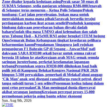
Zone disalur kepada kedutaan asing
Perak sasar 50 emas di
SUKMA Selangor, sedia ganjaran sehingga RM6,000
Jenayah
di Selangor terus menurun – Ketua Polis Selangor
Pokok
tumbang: Cari jalan penyelesaian, bukan masa untuk
menyalahkan mana-mana pihak
Sarawak bersedia terajui
perdagangan karbon ikut acuan sendiri
Penduduk kampung
bimbang dakwaan penyebaran bahan disyaki dadah
baharu
Sudah tiba masa UMNO akui kelemahan dan salah
urus Tabung Haji – KJ
SeMURNI anjur bengkel STEM hujung
Ogos
Semarak Bulan Kebangsaan tingkat kesedaran pelihara
keharmonian kaum
Pengalaman Singapura jadi rujukan
penganjuran F1 Bahrain GP di Sepang – Anwar
MoF nafi
dakwaan SARA RM100 sekali bayar untuk semua rakyat
berusia 18 tahun ke atas
Kerajaan arah MAG semak semula
saringan juruterbang, perketat keselamatan lapangan
terbang
Peruntukan segera RM30,000 diluluskan bagi baik
pulih jeti di Kampung Belukar
Kongres Nasional PKR 2026
himpun 5,500 perwakilan, pemerhati di Melaka
Fahmi anggap
‘Cik Man’ anak seni disegani ramai
Harga runcit petrol, diesel
tanpa subsidi turun 5 sen seliter
Penemuan kedua tulang dalam
guni cetus persoalan
Cik Man meninggal dunia dipercayai
akibat serangan jantung
Kerajaan percepat proses 15,000
permohonan pekerja asing bantu sektor ekonomi
Sun. Aug 9th, 2026