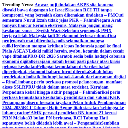
Skip
Trending News:
Anwar puji tindakan AKPS sita kontena
to
disyaki bawa dagangan ke Israel
Siasatan RCI TH tanpa
content
kompromi, yang bersalah akan dikenakan tindakan – PM
Cuti
sementara Nurul Izzah tidak jejas PKR – Fahmi
Negara Arab
banyak hancur kerana ekstremis, Malaysia jangan ulang
kesilapan sama – Syeikh Wazir
Sebelum sepenggal, PMX
berjaya letak Malaysia jadi 30 ekonomi terbesar dunia
Dua
penjenayah mati ditembak, polis selamatkan mangsa
culik
Herdman mangsa kritikan lepas Indonesia gagal ke final
Piala ASEAN
Lelaki miliki heroin, syabu, ketamin dalam cecair
vape ditahan
PRO-DR 2026 Saratok sedia belia hadapi cabaran
ekonomi digital
Kerajaan Sabah kenal pasti pakar atasi krisis
petugas kesihatan
Pelbagai kemudahan di Sarikei bakal
dipertingkat, ekonomi baharu turut diteroka
Sabah fokus
pendekatan holistik lindungi kanak-kanak dari ancaman digital
– Rina
Limbang perlu perkasa promosi pelancongan, manfaat
akses SSLR
PRU tidak dalam masa terdekat, Kerajaan
Perpaduan kekal hingga akhir penggal – Fahmi
Sarikei perlu
perkasa kemudahan kesihatan, pendidikan dan sukan
JKKK
Penampang diseru bersatu jayakan Pelan Induk Pembangunan
2024–2035
RCI Tabung Haji: Agong titah siasatan ‘sehingga ke
lubang cacing’
AMK persoal pendirian BN tuntut 21 kerusi
PRN Melaka
33 bulan PN berkuasa, RCI Tabung Haji
sepatutnya boleh didedah lebih awal – Penganalisis
Sembilan