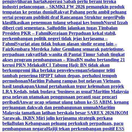
pengisytiharan harta
Koperasi Sabah perlu berani teroka
industri pelancongan – SKM
KLFW 2026 pemangkin produk
tempatan ke pentas dunia
Rakyat Pahang perlu ambil peluang
sertai program publisiti draf Rancangan Struktur negeri
Polis
klasifikasikan penemuan tulang sebagai kes bunuh
Nurul Izzah
diberi cuti sementara, Saifuddin jalankan tugas Timbalan
Presiden PKR – Fahmi
Kerajaan Perpaduan kekal stabil,
perkembangan politik negeri tidak jejas kerjasama –
Fahmi
Syariat atau tidak bukan alasan sindir orang lain –
Faiz
Kembara Merdeka Jalur Gemilang semarak patriotisme,
perpaduan rakyat
Hab wanita di Pantai Timur Sabah tingkat
akses program pembangunan – Rina
BN mahu bertanding 21
kerusi PRN Melaka
RCI Tabung Haji: BN tidak akan
berkompromi jika berlaku penyelewengan
Selangor teliti
tambah penerima HPIPT tahun depan, perhalusi tempoh
permohonan
Maritim Pahang rampas bot nelayan Vietnam,
hasil tangkapan
Akmal pertahankan tegur kelemahan projek
LRA Kedah, tolak budaya ‘business as usual’
Maritim Malaysia
gesa nelayan utamakan penggunaan peranti suar pencari
peribadi
Anwar ucap selamat ulang tahun ke-55 ABIM, kenang
perjuangan dakwah dan pembangunan ummah
Maritim
Malaysia tamatkan latihan berskala besar SAREX 2026
JKOM
Sarawak, IKBN Miri jalin kerjasama strategik perkasa
belia
Bulan Kebangsaan peluang perkukuh perpaduan, pacu
pembangunan negara
Hajiji tekan perkembangan positif ESS