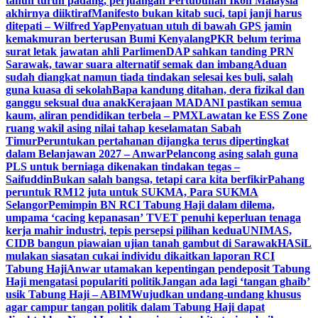
tahun turun padang, perjuangan Pertubuhan Ikon Malaysia
akhirnya diiktiraf
Manifesto bukan kitab suci, tapi janji harus
ditepati – Wilfred Yap
Penyatuan utuh di bawah GPS jamin
kemakmuran berterusan Bumi Kenyalang
PKR belum terima
surat letak jawatan ahli Parlimen
DAP sahkan tanding PRN
Sarawak, tawar suara alternatif semak dan imbang
Aduan
sudah diangkat namun tiada tindakan selesai kes buli, salah
guna kuasa di sekolah
Bapa kandung ditahan, dera fizikal dan
ganggu seksual dua anak
Kerajaan MADANI pastikan semua
kaum, aliran pendidikan terbela – PMX
Lawatan ke ESS Zone
ruang wakil asing nilai tahap keselamatan Sabah
Timur
Peruntukan pertahanan dijangka terus dipertingkat
dalam Belanjawan 2027 – Anwar
Pelancong asing salah guna
PLS untuk berniaga dikenakan tindakan tegas –
Saifuddin
Bukan salah bangsa, tetapi cara kita berfikir
Pahang
peruntuk RM12 juta untuk SUKMA, Para SUKMA
Selangor
Pemimpin BN RCI Tabung Haji dalam dilema,
umpama ‘cacing kepanasan’
TVET penuhi keperluan tenaga
kerja mahir industri, tepis persepsi pilihan kedua
UNIMAS,
CIDB bangun piawaian ujian tanah gambut di Sarawak
HASiL
mulakan siasatan cukai individu dikaitkan laporan RCI
Tabung Haji
Anwar utamakan kepentingan pendeposit Tabung
Haji mengatasi populariti politik
Jangan ada lagi ‘tangan ghaib’
usik Tabung Haji – ABIM
Wujudkan undang-undang khusus
agar campur tangan politik dalam Tabung Haji dapat