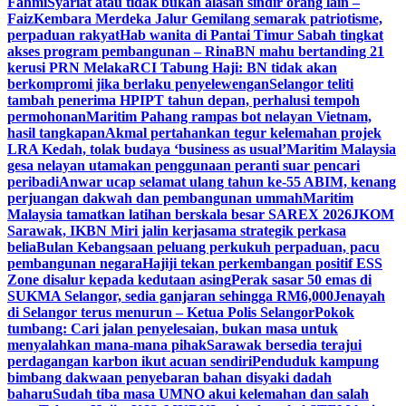
Fahmi
Syariat atau tidak bukan alasan sindir orang lain –
Faiz
Kembara Merdeka Jalur Gemilang semarak patriotisme,
perpaduan rakyat
Hab wanita di Pantai Timur Sabah tingkat
akses program pembangunan – Rina
BN mahu bertanding 21
kerusi PRN Melaka
RCI Tabung Haji: BN tidak akan
berkompromi jika berlaku penyelewengan
Selangor teliti
tambah penerima HPIPT tahun depan, perhalusi tempoh
permohonan
Maritim Pahang rampas bot nelayan Vietnam,
hasil tangkapan
Akmal pertahankan tegur kelemahan projek
LRA Kedah, tolak budaya ‘business as usual’
Maritim Malaysia
gesa nelayan utamakan penggunaan peranti suar pencari
peribadi
Anwar ucap selamat ulang tahun ke-55 ABIM, kenang
perjuangan dakwah dan pembangunan ummah
Maritim
Malaysia tamatkan latihan berskala besar SAREX 2026
JKOM
Sarawak, IKBN Miri jalin kerjasama strategik perkasa
belia
Bulan Kebangsaan peluang perkukuh perpaduan, pacu
pembangunan negara
Hajiji tekan perkembangan positif ESS
Zone disalur kepada kedutaan asing
Perak sasar 50 emas di
SUKMA Selangor, sedia ganjaran sehingga RM6,000
Jenayah
di Selangor terus menurun – Ketua Polis Selangor
Pokok
tumbang: Cari jalan penyelesaian, bukan masa untuk
menyalahkan mana-mana pihak
Sarawak bersedia terajui
perdagangan karbon ikut acuan sendiri
Penduduk kampung
bimbang dakwaan penyebaran bahan disyaki dadah
baharu
Sudah tiba masa UMNO akui kelemahan dan salah