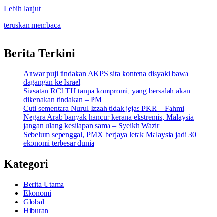
Lebih lanjut
teruskan membaca
Berita Terkini
Anwar puji tindakan AKPS sita kontena disyaki bawa
dagangan ke Israel
Siasatan RCI TH tanpa kompromi, yang bersalah akan
dikenakan tindakan – PM
Cuti sementara Nurul Izzah tidak jejas PKR – Fahmi
Negara Arab banyak hancur kerana ekstremis, Malaysia
jangan ulang kesilapan sama – Syeikh Wazir
Sebelum sepenggal, PMX berjaya letak Malaysia jadi 30
ekonomi terbesar dunia
Kategori
Berita Utama
Ekonomi
Global
Hiburan