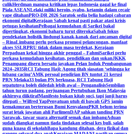
culik
Herdman mangsa kritikan lepas Indonesia gagal ke final
Piala ASEAN
Lelaki miliki heroin, syabu, ketamin dalam cecair
vape ditahan
PRO-DR 2026 Saratok sedia belia hadapi cabaran
ekonomi digital
Kerajaan Sabah kenal pasti pakar atasi krisis
petugas kesihatan
Pelbagai kemudahan di Sarikei bakal
dipertingkat, ekonomi baharu turut diteroka
Sabah fokus
pendekatan holistik lindungi kanak-kanak dari ancaman digital
– Rina
Limbang perlu perkasa promosi pelancongan, manfaat
akses SSLR
PRU tidak dalam masa terdekat, Kerajaan
Perpaduan kekal hingga akhir penggal – Fahmi
Sarikei perlu
perkasa kemudahan kesihatan, pendidikan dan sukan
JKKK
Penampang diseru bersatu jayakan Pelan Induk Pembangunan
2024–2035
RCI Tabung Haji: Agong titah siasatan ‘sehingga ke
lubang cacing’
AMK persoal pendirian BN tuntut 21 kerusi
PRN Melaka
33 bulan PN berkuasa, RCI Tabung Haji
sepatutnya boleh didedah lebih awal – Penganalisis
Sembilan
tahun turun padang, perjuangan Pertubuhan Ikon Malaysia
akhirnya diiktiraf
Manifesto bukan kitab suci, tapi janji harus
ditepati – Wilfred Yap
Penyatuan utuh di bawah GPS jamin
kemakmuran berterusan Bumi Kenyalang
PKR belum terima
surat letak jawatan ahli Parlimen
DAP sahkan tanding PRN
Sarawak, tawar suara alternatif semak dan imbang
Aduan
sudah diangkat namun tiada tindakan selesai kes buli, salah
guna kuasa di sekolah
Bapa kandung ditahan, dera fizikal dan
ganggu seksual dua anak
Kerajaan MADANI pastikan semua