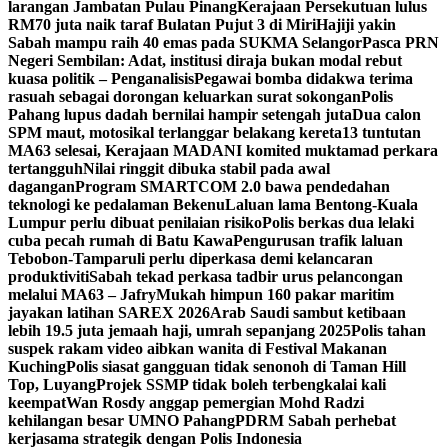
larangan Jambatan Pulau Pinang
Kerajaan Persekutuan lulus
RM70 juta naik taraf Bulatan Pujut 3 di Miri
Hajiji yakin
Sabah mampu raih 40 emas pada SUKMA Selangor
Pasca PRN
Negeri Sembilan: Adat, institusi diraja bukan modal rebut
kuasa politik – Penganalisis
Pegawai bomba didakwa terima
rasuah sebagai dorongan keluarkan surat sokongan
Polis
Pahang lupus dadah bernilai hampir setengah juta
Dua calon
SPM maut, motosikal terlanggar belakang kereta
13 tuntutan
MA63 selesai, Kerajaan MADANI komited muktamad perkara
tertangguh
Nilai ringgit dibuka stabil pada awal
dagangan
Program SMARTCOM 2.0 bawa pendedahan
teknologi ke pedalaman Bekenu
Laluan lama Bentong-Kuala
Lumpur perlu dibuat penilaian risiko
Polis berkas dua lelaki
cuba pecah rumah di Batu Kawa
Pengurusan trafik laluan
Tebobon-Tamparuli perlu diperkasa demi kelancaran
produktiviti
Sabah tekad perkasa tadbir urus pelancongan
melalui MA63 – Jafry
Mukah himpun 160 pakar maritim
jayakan latihan SAREX 2026
Arab Saudi sambut ketibaan
lebih 19.5 juta jemaah haji, umrah sepanjang 2025
Polis tahan
suspek rakam video aibkan wanita di Festival Makanan
Kuching
Polis siasat gangguan tidak senonoh di Taman Hill
Top, Luyang
Projek SSMP tidak boleh terbengkalai kali
keempat
Wan Rosdy anggap pemergian Mohd Radzi
kehilangan besar UMNO Pahang
PDRM Sabah perhebat
kerjasama strategik dengan Polis Indonesia