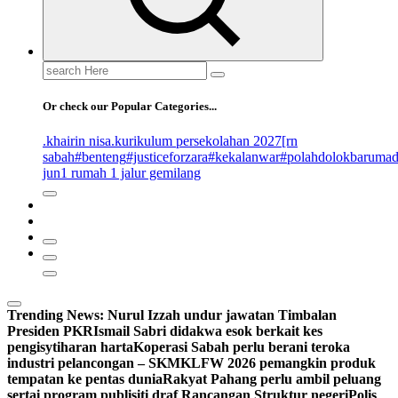
Search
for:
Or check our Popular Categories...
.khairin nisa
.kurikulum persekolahan 2027
[rn
sabah
#benteng
#justiceforzara
#kekalanwar
#polahdolokbaruma
jun
1 rumah 1 jalur gemilang
Trending News:
Nurul Izzah undur jawatan Timbalan
Presiden PKR
Ismail Sabri didakwa esok berkait kes
pengisytiharan harta
Koperasi Sabah perlu berani teroka
industri pelancongan – SKM
KLFW 2026 pemangkin produk
tempatan ke pentas dunia
Rakyat Pahang perlu ambil peluang
sertai program publisiti draf Rancangan Struktur negeri
Polis