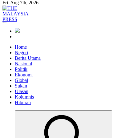
Fri. Aug 7th, 2026
Informasi Berfakta Membuka Minda
Home
Negeri
Berita Utama
Nasional
Politik
Ekonomi
Global
Sukan
Ulasan
Kolumnis
Hiburan