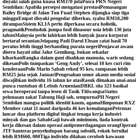
disyaki salah guna kuasa RM370 juta
Pasca PRN Negeri
Sembilan: Apabila persepsi mengatasi prestasi
Pemasangan
Bailey Bridge di Jalan Tun Fuad Stephen dijangka siap tiga
minggu
Empat disyaki pengedar diberkas, syabu RM18,200
dirampas
Sistem KLIA perlu diperkasa secara holistik,
pragmatik
Penduduk jumpa fosil dinasour usia lebih 130 juta
tahun
Malaysia perlu lahirkan lebih banyak juara korporat
bertaraf serantau
Jelapang Padi Darul Ehsan catat hasil 70
peratus lebih tinggi berbanding purata negeri
Penjawat awam
diseru hayati nilai Jalur Gemilang, bukan sekadar
kibarkan
Rangka dalam guni disahkan manusia, waris sedang
dikesan
Polis tumpaskan ‘Geng Andy’, selesai 10 kes curi rim
kenderaan
Polis Marin Sabah rekod 95 kes, rampasan lebih
RM25 juta sejak Januari
Pengesahan umur akaun media sosial
diwajibkan individu 16 tahun ke atas
Rasuk dimakan anai-anai
punca runtuhan di Lebuh Armenian
DBKL sita 323 basikal
sewa beroperasi tanpa lesen di Tasik Titiwangsa
Status
pelunasan zakat Tabung Haji sah, sempurna
PH Negeri
Sembilan mangsa politik identiti kaum, agama
Himpunan RXZ
Member catat 11 maut daripada 46 kes kemalangan
Petronas
lancar dua platform digital tingkat tenaga kerja industri
minyak dan gas Sabah
Gaji bawah minimum, tiada kontrak
kerja dikesan dalam operasi antipemerdagangan orang
Operasi
JTF banteras penyeludupan barang subsidi, rokok bernilai
lebih RM660, 000
Tiga individu ditahan ceroboh kawasan