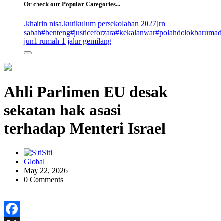
Or check our Popular Categories...
.khairin nisa
.kurikulum persekolahan 2027
[rn
sabah
#benteng
#justiceforzara
#kekalanwar
#polahdolokbaruma
jun
1 rumah 1 jalur gemilang
Ahli Parlimen EU desak
sekatan hak asasi
terhadap Menteri Israel
Siti
Global
May 22, 2026
0 Comments