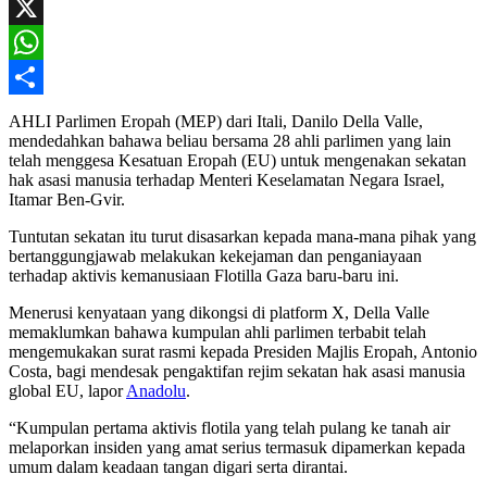
Facebook
X
WhatsApp
Share
AHLI Parlimen Eropah (MEP) dari Itali, Danilo Della Valle,
mendedahkan bahawa beliau bersama 28 ahli parlimen yang lain
telah menggesa Kesatuan Eropah (EU) untuk mengenakan sekatan
hak asasi manusia terhadap Menteri Keselamatan Negara Israel,
Itamar Ben-Gvir.
Tuntutan sekatan itu turut disasarkan kepada mana-mana pihak yang
bertanggungjawab melakukan kekejaman dan penganiayaan
terhadap aktivis kemanusiaan Flotilla Gaza baru-baru ini.
Menerusi kenyataan yang dikongsi di platform X, Della Valle
memaklumkan bahawa kumpulan ahli parlimen terbabit telah
mengemukakan surat rasmi kepada Presiden Majlis Eropah, Antonio
Costa, bagi mendesak pengaktifan rejim sekatan hak asasi manusia
global EU, lapor
Anadolu
.
“Kumpulan pertama aktivis flotila yang telah pulang ke tanah air
melaporkan insiden yang amat serius termasuk dipamerkan kepada
umum dalam keadaan tangan digari serta dirantai.