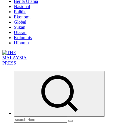
Berita Utama
Nasional
Politik
Ekonomi
Global
Sukan
Ulasan
Kolumnis
Hiburan
Informasi Berfakta Membuka Minda
Search
for: