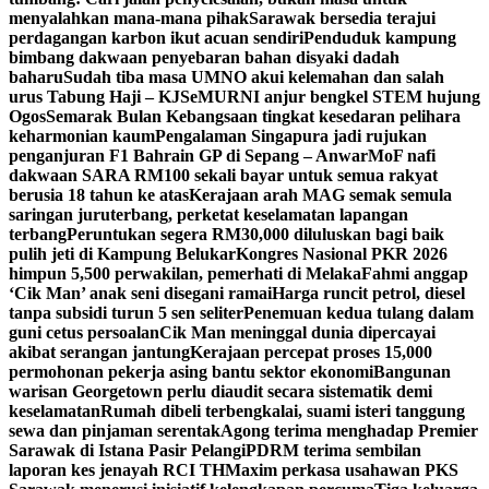
menyalahkan mana-mana pihak
Sarawak bersedia terajui
perdagangan karbon ikut acuan sendiri
Penduduk kampung
bimbang dakwaan penyebaran bahan disyaki dadah
baharu
Sudah tiba masa UMNO akui kelemahan dan salah
urus Tabung Haji – KJ
SeMURNI anjur bengkel STEM hujung
Ogos
Semarak Bulan Kebangsaan tingkat kesedaran pelihara
keharmonian kaum
Pengalaman Singapura jadi rujukan
penganjuran F1 Bahrain GP di Sepang – Anwar
MoF nafi
dakwaan SARA RM100 sekali bayar untuk semua rakyat
berusia 18 tahun ke atas
Kerajaan arah MAG semak semula
saringan juruterbang, perketat keselamatan lapangan
terbang
Peruntukan segera RM30,000 diluluskan bagi baik
pulih jeti di Kampung Belukar
Kongres Nasional PKR 2026
himpun 5,500 perwakilan, pemerhati di Melaka
Fahmi anggap
‘Cik Man’ anak seni disegani ramai
Harga runcit petrol, diesel
tanpa subsidi turun 5 sen seliter
Penemuan kedua tulang dalam
guni cetus persoalan
Cik Man meninggal dunia dipercayai
akibat serangan jantung
Kerajaan percepat proses 15,000
permohonan pekerja asing bantu sektor ekonomi
Bangunan
warisan Georgetown perlu diaudit secara sistematik demi
keselamatan
Rumah dibeli terbengkalai, suami isteri tanggung
sewa dan pinjaman serentak
Agong terima menghadap Premier
Sarawak di Istana Pasir Pelangi
PDRM terima sembilan
laporan kes jenayah RCI TH
Maxim perkasa usahawan PKS