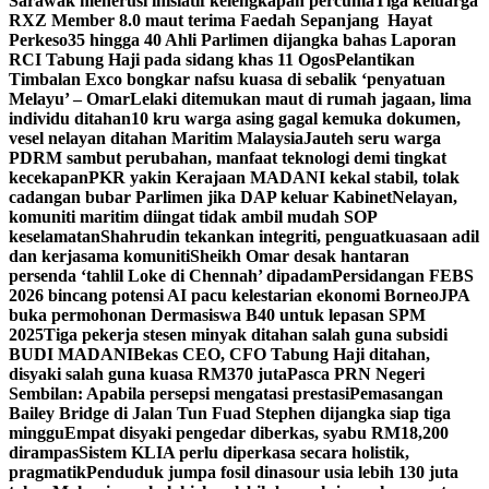
Sarawak menerusi inisiatif kelengkapan percuma
Tiga keluarga
RXZ Member 8.0 maut terima Faedah Sepanjang Hayat
Perkeso
35 hingga 40 Ahli Parlimen dijangka bahas Laporan
RCI Tabung Haji pada sidang khas 11 Ogos
Pelantikan
Timbalan Exco bongkar nafsu kuasa di sebalik ‘penyatuan
Melayu’ – Omar
Lelaki ditemukan maut di rumah jagaan, lima
individu ditahan
10 kru warga asing gagal kemuka dokumen,
vesel nelayan ditahan Maritim Malaysia
Jauteh seru warga
PDRM sambut perubahan, manfaat teknologi demi tingkat
kecekapan
PKR yakin Kerajaan MADANI kekal stabil, tolak
cadangan bubar Parlimen jika DAP keluar Kabinet
Nelayan,
komuniti maritim diingat tidak ambil mudah SOP
keselamatan
Shahrudin tekankan integriti, penguatkuasaan adil
dan kerjasama komuniti
Sheikh Omar desak hantaran
persenda ‘tahlil Loke di Chennah’ dipadam
Persidangan FEBS
2026 bincang potensi AI pacu kelestarian ekonomi Borneo
JPA
buka permohonan Dermasiswa B40 untuk lepasan SPM
2025
Tiga pekerja stesen minyak ditahan salah guna subsidi
BUDI MADANI
Bekas CEO, CFO Tabung Haji ditahan,
disyaki salah guna kuasa RM370 juta
Pasca PRN Negeri
Sembilan: Apabila persepsi mengatasi prestasi
Pemasangan
Bailey Bridge di Jalan Tun Fuad Stephen dijangka siap tiga
minggu
Empat disyaki pengedar diberkas, syabu RM18,200
dirampas
Sistem KLIA perlu diperkasa secara holistik,
pragmatik
Penduduk jumpa fosil dinasour usia lebih 130 juta