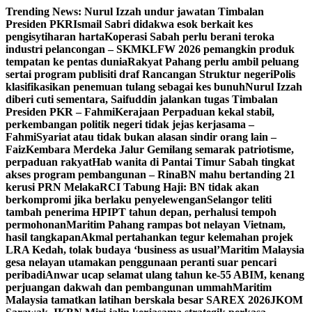
Skip
Trending News:
Nurul Izzah undur jawatan Timbalan
to
Presiden PKR
Ismail Sabri didakwa esok berkait kes
content
pengisytiharan harta
Koperasi Sabah perlu berani teroka
industri pelancongan – SKM
KLFW 2026 pemangkin produk
tempatan ke pentas dunia
Rakyat Pahang perlu ambil peluang
sertai program publisiti draf Rancangan Struktur negeri
Polis
klasifikasikan penemuan tulang sebagai kes bunuh
Nurul Izzah
diberi cuti sementara, Saifuddin jalankan tugas Timbalan
Presiden PKR – Fahmi
Kerajaan Perpaduan kekal stabil,
perkembangan politik negeri tidak jejas kerjasama –
Fahmi
Syariat atau tidak bukan alasan sindir orang lain –
Faiz
Kembara Merdeka Jalur Gemilang semarak patriotisme,
perpaduan rakyat
Hab wanita di Pantai Timur Sabah tingkat
akses program pembangunan – Rina
BN mahu bertanding 21
kerusi PRN Melaka
RCI Tabung Haji: BN tidak akan
berkompromi jika berlaku penyelewengan
Selangor teliti
tambah penerima HPIPT tahun depan, perhalusi tempoh
permohonan
Maritim Pahang rampas bot nelayan Vietnam,
hasil tangkapan
Akmal pertahankan tegur kelemahan projek
LRA Kedah, tolak budaya ‘business as usual’
Maritim Malaysia
gesa nelayan utamakan penggunaan peranti suar pencari
peribadi
Anwar ucap selamat ulang tahun ke-55 ABIM, kenang
perjuangan dakwah dan pembangunan ummah
Maritim
Malaysia tamatkan latihan berskala besar SAREX 2026
JKOM