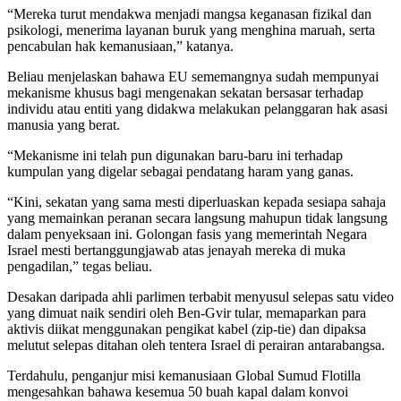
“Mereka turut mendakwa menjadi mangsa keganasan fizikal dan
psikologi, menerima layanan buruk yang menghina maruah, serta
pencabulan hak kemanusiaan,” katanya.
Beliau menjelaskan bahawa EU sememangnya sudah mempunyai
mekanisme khusus bagi mengenakan sekatan bersasar terhadap
individu atau entiti yang didakwa melakukan pelanggaran hak asasi
manusia yang berat.
“Mekanisme ini telah pun digunakan baru-baru ini terhadap
kumpulan yang digelar sebagai pendatang haram yang ganas.
“Kini, sekatan yang sama mesti diperluaskan kepada sesiapa sahaja
yang memainkan peranan secara langsung mahupun tidak langsung
dalam penyeksaan ini. Golongan fasis yang memerintah Negara
Israel mesti bertanggungjawab atas jenayah mereka di muka
pengadilan,” tegas beliau.
Desakan daripada ahli parlimen terbabit menyusul selepas satu video
yang dimuat naik sendiri oleh Ben-Gvir tular, memaparkan para
aktivis diikat menggunakan pengikat kabel (zip-tie) dan dipaksa
melutut selepas ditahan oleh tentera Israel di perairan antarabangsa.
Terdahulu, penganjur misi kemanusiaan Global Sumud Flotilla
mengesahkan bahawa kesemua 50 buah kapal dalam konvoi