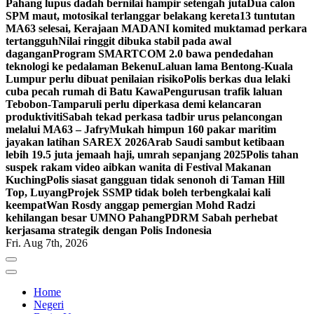
Pahang lupus dadah bernilai hampir setengah juta
Dua calon
SPM maut, motosikal terlanggar belakang kereta
13 tuntutan
MA63 selesai, Kerajaan MADANI komited muktamad perkara
tertangguh
Nilai ringgit dibuka stabil pada awal
dagangan
Program SMARTCOM 2.0 bawa pendedahan
teknologi ke pedalaman Bekenu
Laluan lama Bentong-Kuala
Lumpur perlu dibuat penilaian risiko
Polis berkas dua lelaki
cuba pecah rumah di Batu Kawa
Pengurusan trafik laluan
Tebobon-Tamparuli perlu diperkasa demi kelancaran
produktiviti
Sabah tekad perkasa tadbir urus pelancongan
melalui MA63 – Jafry
Mukah himpun 160 pakar maritim
jayakan latihan SAREX 2026
Arab Saudi sambut ketibaan
lebih 19.5 juta jemaah haji, umrah sepanjang 2025
Polis tahan
suspek rakam video aibkan wanita di Festival Makanan
Kuching
Polis siasat gangguan tidak senonoh di Taman Hill
Top, Luyang
Projek SSMP tidak boleh terbengkalai kali
keempat
Wan Rosdy anggap pemergian Mohd Radzi
kehilangan besar UMNO Pahang
PDRM Sabah perhebat
kerjasama strategik dengan Polis Indonesia
Fri. Aug 7th, 2026
Home
Negeri