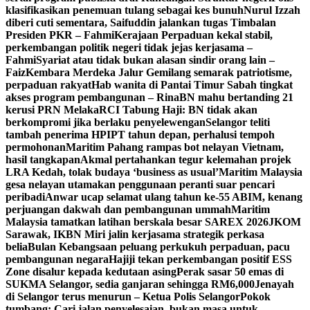
klasifikasikan penemuan tulang sebagai kes bunuh
Nurul Izzah
diberi cuti sementara, Saifuddin jalankan tugas Timbalan
Presiden PKR – Fahmi
Kerajaan Perpaduan kekal stabil,
perkembangan politik negeri tidak jejas kerjasama –
Fahmi
Syariat atau tidak bukan alasan sindir orang lain –
Faiz
Kembara Merdeka Jalur Gemilang semarak patriotisme,
perpaduan rakyat
Hab wanita di Pantai Timur Sabah tingkat
akses program pembangunan – Rina
BN mahu bertanding 21
kerusi PRN Melaka
RCI Tabung Haji: BN tidak akan
berkompromi jika berlaku penyelewengan
Selangor teliti
tambah penerima HPIPT tahun depan, perhalusi tempoh
permohonan
Maritim Pahang rampas bot nelayan Vietnam,
hasil tangkapan
Akmal pertahankan tegur kelemahan projek
LRA Kedah, tolak budaya ‘business as usual’
Maritim Malaysia
gesa nelayan utamakan penggunaan peranti suar pencari
peribadi
Anwar ucap selamat ulang tahun ke-55 ABIM, kenang
perjuangan dakwah dan pembangunan ummah
Maritim
Malaysia tamatkan latihan berskala besar SAREX 2026
JKOM
Sarawak, IKBN Miri jalin kerjasama strategik perkasa
belia
Bulan Kebangsaan peluang perkukuh perpaduan, pacu
pembangunan negara
Hajiji tekan perkembangan positif ESS
Zone disalur kepada kedutaan asing
Perak sasar 50 emas di
SUKMA Selangor, sedia ganjaran sehingga RM6,000
Jenayah
di Selangor terus menurun – Ketua Polis Selangor
Pokok
tumbang: Cari jalan penyelesaian, bukan masa untuk