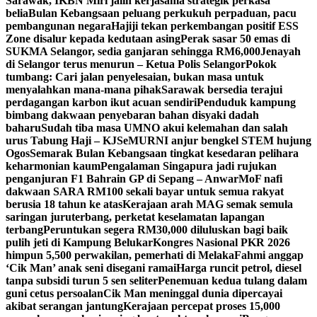
Sarawak, IKBN Miri jalin kerjasama strategik perkasa
belia
Bulan Kebangsaan peluang perkukuh perpaduan, pacu
pembangunan negara
Hajiji tekan perkembangan positif ESS
Zone disalur kepada kedutaan asing
Perak sasar 50 emas di
SUKMA Selangor, sedia ganjaran sehingga RM6,000
Jenayah
di Selangor terus menurun – Ketua Polis Selangor
Pokok
tumbang: Cari jalan penyelesaian, bukan masa untuk
menyalahkan mana-mana pihak
Sarawak bersedia terajui
perdagangan karbon ikut acuan sendiri
Penduduk kampung
bimbang dakwaan penyebaran bahan disyaki dadah
baharu
Sudah tiba masa UMNO akui kelemahan dan salah
urus Tabung Haji – KJ
SeMURNI anjur bengkel STEM hujung
Ogos
Semarak Bulan Kebangsaan tingkat kesedaran pelihara
keharmonian kaum
Pengalaman Singapura jadi rujukan
penganjuran F1 Bahrain GP di Sepang – Anwar
MoF nafi
dakwaan SARA RM100 sekali bayar untuk semua rakyat
berusia 18 tahun ke atas
Kerajaan arah MAG semak semula
saringan juruterbang, perketat keselamatan lapangan
terbang
Peruntukan segera RM30,000 diluluskan bagi baik
pulih jeti di Kampung Belukar
Kongres Nasional PKR 2026
himpun 5,500 perwakilan, pemerhati di Melaka
Fahmi anggap
‘Cik Man’ anak seni disegani ramai
Harga runcit petrol, diesel
tanpa subsidi turun 5 sen seliter
Penemuan kedua tulang dalam
guni cetus persoalan
Cik Man meninggal dunia dipercayai
akibat serangan jantung
Kerajaan percepat proses 15,000