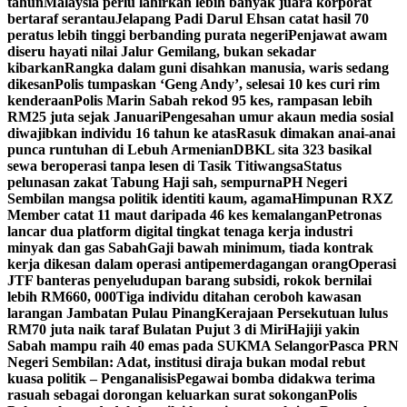
tahun
Malaysia perlu lahirkan lebih banyak juara korporat
bertaraf serantau
Jelapang Padi Darul Ehsan catat hasil 70
peratus lebih tinggi berbanding purata negeri
Penjawat awam
diseru hayati nilai Jalur Gemilang, bukan sekadar
kibarkan
Rangka dalam guni disahkan manusia, waris sedang
dikesan
Polis tumpaskan ‘Geng Andy’, selesai 10 kes curi rim
kenderaan
Polis Marin Sabah rekod 95 kes, rampasan lebih
RM25 juta sejak Januari
Pengesahan umur akaun media sosial
diwajibkan individu 16 tahun ke atas
Rasuk dimakan anai-anai
punca runtuhan di Lebuh Armenian
DBKL sita 323 basikal
sewa beroperasi tanpa lesen di Tasik Titiwangsa
Status
pelunasan zakat Tabung Haji sah, sempurna
PH Negeri
Sembilan mangsa politik identiti kaum, agama
Himpunan RXZ
Member catat 11 maut daripada 46 kes kemalangan
Petronas
lancar dua platform digital tingkat tenaga kerja industri
minyak dan gas Sabah
Gaji bawah minimum, tiada kontrak
kerja dikesan dalam operasi antipemerdagangan orang
Operasi
JTF banteras penyeludupan barang subsidi, rokok bernilai
lebih RM660, 000
Tiga individu ditahan ceroboh kawasan
larangan Jambatan Pulau Pinang
Kerajaan Persekutuan lulus
RM70 juta naik taraf Bulatan Pujut 3 di Miri
Hajiji yakin
Sabah mampu raih 40 emas pada SUKMA Selangor
Pasca PRN
Negeri Sembilan: Adat, institusi diraja bukan modal rebut
kuasa politik – Penganalisis
Pegawai bomba didakwa terima
rasuah sebagai dorongan keluarkan surat sokongan
Polis