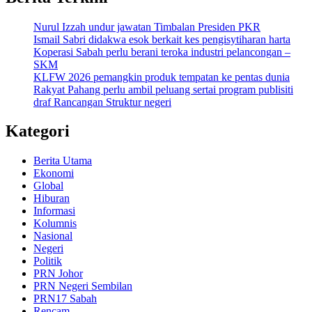
Nurul Izzah undur jawatan Timbalan Presiden PKR
Ismail Sabri didakwa esok berkait kes pengisytiharan harta
Koperasi Sabah perlu berani teroka industri pelancongan –
SKM
KLFW 2026 pemangkin produk tempatan ke pentas dunia
Rakyat Pahang perlu ambil peluang sertai program publisiti
draf Rancangan Struktur negeri
Kategori
Berita Utama
Ekonomi
Global
Hiburan
Informasi
Kolumnis
Nasional
Negeri
Politik
PRN Johor
PRN Negeri Sembilan
PRN17 Sabah
Rencam