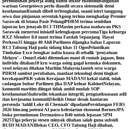
permohonan pekerja asing bantu sektor ekonomi
Bangunan
warisan Georgetown perlu diaudit secara sistematik demi
keselamatan
Rumah dibeli terbengkalai, suami isteri tanggung
sewa dan pinjaman serentak
Agong terima menghadap Premier
Sarawak di Istana Pasir Pelangi
PDRM terima sembilan
laporan kes jenayah RCI TH
Maxim perkasa usahawan PKS
Sarawak menerusi inisiatif kelengkapan percuma
Tiga keluarga
RXZ Member 8.0 maut terima Faedah Sepanjang Hayat
Perkeso
35 hingga 40 Ahli Parlimen dijangka bahas Laporan
RCI Tabung Haji pada sidang khas 11 Ogos
Pelantikan
Timbalan Exco bongkar nafsu kuasa di sebalik ‘penyatuan
Melayu’ – Omar
Lelaki ditemukan maut di rumah jagaan, lima
individu ditahan
10 kru warga asing gagal kemuka dokumen,
vesel nelayan ditahan Maritim Malaysia
Jauteh seru warga
PDRM sambut perubahan, manfaat teknologi demi tingkat
kecekapan
PKR yakin Kerajaan MADANI kekal stabil, tolak
cadangan bubar Parlimen jika DAP keluar Kabinet
Nelayan,
komuniti maritim diingat tidak ambil mudah SOP
keselamatan
Shahrudin tekankan integriti, penguatkuasaan adil
dan kerjasama komuniti
Sheikh Omar desak hantaran
persenda ‘tahlil Loke di Chennah’ dipadam
Persidangan FEBS
2026 bincang potensi AI pacu kelestarian ekonomi Borneo
JPA
buka permohonan Dermasiswa B40 untuk lepasan SPM
2025
Tiga pekerja stesen minyak ditahan salah guna subsidi
BUDI MADANI
Bekas CEO, CFO Tabung Haji ditahan,