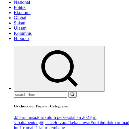
Nasional
Politik
Ekonomi
Global
Sukan
Ulasan
Kolumnis
Hiburan
Search
for:
Or check our Popular Categories...
.khairin nisa
.kurikulum persekolahan 2027
[rn
sabah
#benteng
#justiceforzara
#kekalanwar
#polahdolokbaruma
jun
1 rumah 1 jalur gemilang