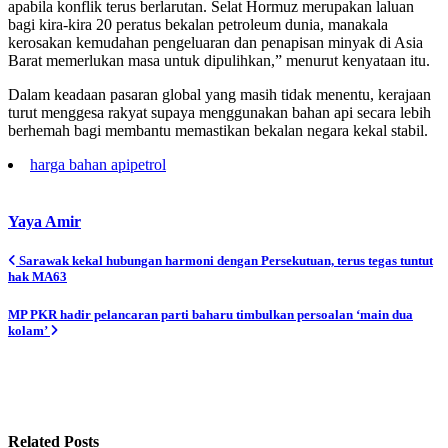
apabila konflik terus berlarutan. Selat Hormuz merupakan laluan
bagi kira-kira 20 peratus bekalan petroleum dunia, manakala
kerosakan kemudahan pengeluaran dan penapisan minyak di Asia
Barat memerlukan masa untuk dipulihkan,” menurut kenyataan itu.
Dalam keadaan pasaran global yang masih tidak menentu, kerajaan
turut menggesa rakyat supaya menggunakan bahan api secara lebih
berhemah bagi membantu memastikan bekalan negara kekal stabil.
harga bahan api
petrol
Yaya Amir
Post
Sarawak kekal hubungan harmoni dengan Persekutuan, terus tegas tuntut
hak MA63
navigation
MP PKR hadir pelancaran parti baharu timbulkan persoalan ‘main dua
kolam’
Related Posts