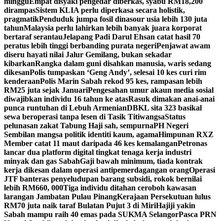
minggu
Empat disyaki pengedar diberkas, syabu RM18,200
dirampas
Sistem KLIA perlu diperkasa secara holistik,
pragmatik
Penduduk jumpa fosil dinasour usia lebih 130 juta
tahun
Malaysia perlu lahirkan lebih banyak juara korporat
bertaraf serantau
Jelapang Padi Darul Ehsan catat hasil 70
peratus lebih tinggi berbanding purata negeri
Penjawat awam
diseru hayati nilai Jalur Gemilang, bukan sekadar
kibarkan
Rangka dalam guni disahkan manusia, waris sedang
dikesan
Polis tumpaskan ‘Geng Andy’, selesai 10 kes curi rim
kenderaan
Polis Marin Sabah rekod 95 kes, rampasan lebih
RM25 juta sejak Januari
Pengesahan umur akaun media sosial
diwajibkan individu 16 tahun ke atas
Rasuk dimakan anai-anai
punca runtuhan di Lebuh Armenian
DBKL sita 323 basikal
sewa beroperasi tanpa lesen di Tasik Titiwangsa
Status
pelunasan zakat Tabung Haji sah, sempurna
PH Negeri
Sembilan mangsa politik identiti kaum, agama
Himpunan RXZ
Member catat 11 maut daripada 46 kes kemalangan
Petronas
lancar dua platform digital tingkat tenaga kerja industri
minyak dan gas Sabah
Gaji bawah minimum, tiada kontrak
kerja dikesan dalam operasi antipemerdagangan orang
Operasi
JTF banteras penyeludupan barang subsidi, rokok bernilai
lebih RM660, 000
Tiga individu ditahan ceroboh kawasan
larangan Jambatan Pulau Pinang
Kerajaan Persekutuan lulus
RM70 juta naik taraf Bulatan Pujut 3 di Miri
Hajiji yakin
Sabah mampu raih 40 emas pada SUKMA Selangor
Pasca PRN