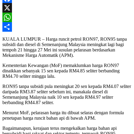
Facebook
X
WhatsApp
Share
KUALA LUMPUR – Harga runcit petrol RON97, RON95 tanpa
subsidi dan diesel di Semenanjung Malaysia meningkat lagi bagi
tempoh 21 hingga 27 Mei ini susulan pelarasan berdasarkan
Mekanisme Harga Automatik (APM).
Kementerian Kewangan (MoF) memaklumkan harga RON97
dinaikkan sebanyak 15 sen kepada RM4.85 seliter berbanding
RM4.70 seliter minggu lalu.
RON95 tanpa subsidi pula meningkat 20 sen kepada RM4.07 seliter
daripada RM3.87 seliter sebelum ini, manakala diesel di
Semenanjung Malaysia naik 10 sen kepada RM4.97 seliter
berbanding RM4.87 seliter.
Menurut MoF, pelarasan harga itu dibuat selaras dengan formula
penetapan harga runcit bahan api di bawah APM.
Bagaimanapun, kerajaan terus mengekalkan harga bahan api
bersubsidi bagi rakyat dan sektor tertentu, termasuk RON95