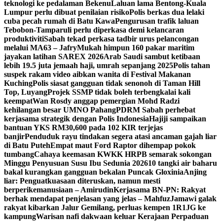
teknologi ke pedalaman Bekenu
Laluan lama Bentong-Kuala
Lumpur perlu dibuat penilaian risiko
Polis berkas dua lelaki
cuba pecah rumah di Batu Kawa
Pengurusan trafik laluan
Tebobon-Tamparuli perlu diperkasa demi kelancaran
produktiviti
Sabah tekad perkasa tadbir urus pelancongan
melalui MA63 – Jafry
Mukah himpun 160 pakar maritim
jayakan latihan SAREX 2026
Arab Saudi sambut ketibaan
lebih 19.5 juta jemaah haji, umrah sepanjang 2025
Polis tahan
suspek rakam video aibkan wanita di Festival Makanan
Kuching
Polis siasat gangguan tidak senonoh di Taman Hill
Top, Luyang
Projek SSMP tidak boleh terbengkalai kali
keempat
Wan Rosdy anggap pemergian Mohd Radzi
kehilangan besar UMNO Pahang
PDRM Sabah perhebat
kerjasama strategik dengan Polis Indonesia
Hajiji sampaikan
bantuan YKS RM30,600 pada 102 KIR terjejas
banjir
Penduduk rayu tindakan segera atasi ancaman gajah liar
di Batu Puteh
Empat maut Ford Raptor dihempap pokok
tumbang
Cahaya keemasan KWKK HRPB semarak sokongan
Minggu Penyusuan Susu Ibu Sedunia 2026
10 tangki air baharu
bakal kurangkan gangguan bekalan Puncak Gloxinia
Anjing
liar: Penguatkuasaan diteruskan, namun mesti
berperikemanusiaan – Amirudin
Kerjasama BN-PN: Rakyat
berhak mendapat penjelasan yang jelas – Mahfuz
Jamawi galak
rakyat kibarkan Jalur Gemilang, perluas kempen 1R1JG ke
kampung
Warisan nafi dakwaan keluar Kerajaan Perpaduan