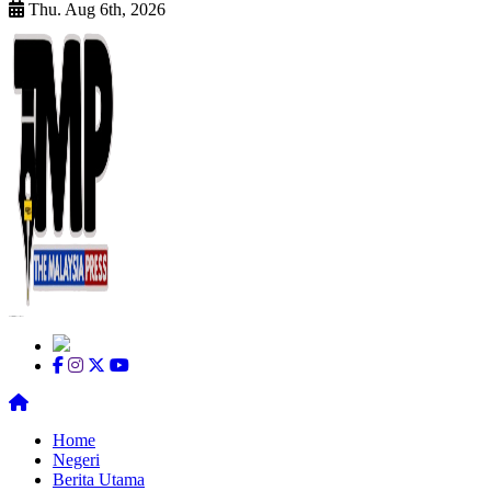
Thu. Aug 6th, 2026
Informasi Berfakta Membuka Minda
Home
Negeri
Berita Utama