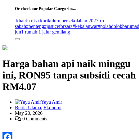
for:
Or check our Popular Categories...
.khairin nisa
.kurikulum persekolahan 2027
[rn
sabah
#benteng
#justiceforzara
#kekalanwar
#polahdolokbaruma
jun
1 rumah 1 jalur gemilang
Harga bahan api naik minggu
ini, RON95 tanpa subsidi cecah
RM4.07
Yaya Amir
Berita Utama
,
Ekonomi
May 20, 2026
0 Comments