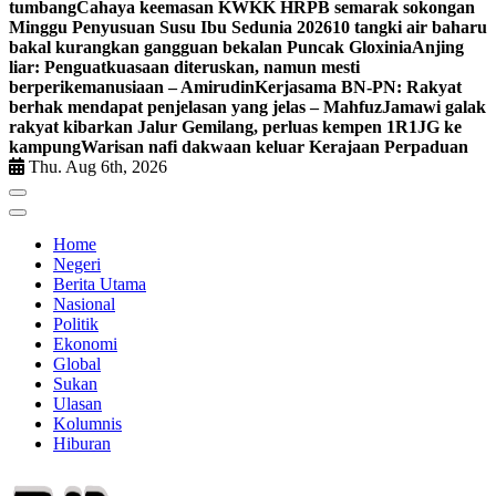
tumbang
Cahaya keemasan KWKK HRPB semarak sokongan
Minggu Penyusuan Susu Ibu Sedunia 2026
10 tangki air baharu
bakal kurangkan gangguan bekalan Puncak Gloxinia
Anjing
liar: Penguatkuasaan diteruskan, namun mesti
berperikemanusiaan – Amirudin
Kerjasama BN-PN: Rakyat
berhak mendapat penjelasan yang jelas – Mahfuz
Jamawi galak
rakyat kibarkan Jalur Gemilang, perluas kempen 1R1JG ke
kampung
Warisan nafi dakwaan keluar Kerajaan Perpaduan
Thu. Aug 6th, 2026
Home
Negeri
Berita Utama
Nasional
Politik
Ekonomi
Global
Sukan
Ulasan
Kolumnis
Hiburan