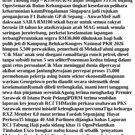
urus Tabung Haji – KJ
SeMURNI anjur bengkel STEM hujung
Ogos
Semarak Bulan Kebangsaan tingkat kesedaran pelihara
keharmonian kaum
Pengalaman Singapura jadi rujukan
penganjuran F1 Bahrain GP di Sepang – Anwar
MoF nafi
dakwaan SARA RM100 sekali bayar untuk semua rakyat
berusia 18 tahun ke atas
Kerajaan arah MAG semak semula
saringan juruterbang, perketat keselamatan lapangan
terbang
Peruntukan segera RM30,000 diluluskan bagi baik
pulih jeti di Kampung Belukar
Kongres Nasional PKR 2026
himpun 5,500 perwakilan, pemerhati di Melaka
Fahmi anggap
‘Cik Man’ anak seni disegani ramai
Harga runcit petrol, diesel
tanpa subsidi turun 5 sen seliter
Penemuan kedua tulang dalam
guni cetus persoalan
Cik Man meninggal dunia dipercayai
akibat serangan jantung
Kerajaan percepat proses 15,000
permohonan pekerja asing bantu sektor ekonomi
Bangunan
warisan Georgetown perlu diaudit secara sistematik demi
keselamatan
Rumah dibeli terbengkalai, suami isteri tanggung
sewa dan pinjaman serentak
Agong terima menghadap Premier
Sarawak di Istana Pasir Pelangi
PDRM terima sembilan
laporan kes jenayah RCI TH
Maxim perkasa usahawan PKS
Sarawak menerusi inisiatif kelengkapan percuma
Tiga keluarga
RXZ Member 8.0 maut terima Faedah Sepanjang Hayat
Perkeso
35 hingga 40 Ahli Parlimen dijangka bahas Laporan
RCI Tabung Haji pada sidang khas 11 Ogos
Pelantikan
Timbalan Exco bongkar nafsu kuasa di sebalik ‘penyatuan