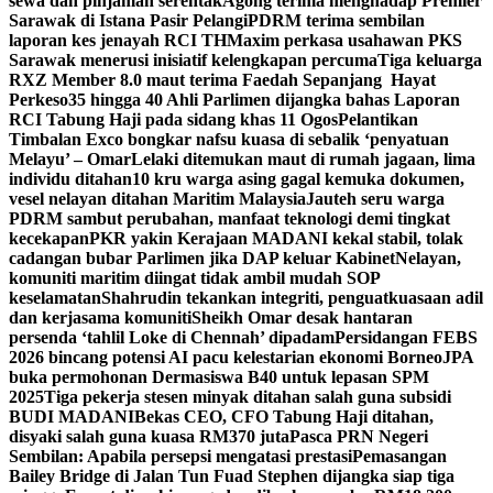
sewa dan pinjaman serentak
Agong terima menghadap Premier
Sarawak di Istana Pasir Pelangi
PDRM terima sembilan
laporan kes jenayah RCI TH
Maxim perkasa usahawan PKS
Sarawak menerusi inisiatif kelengkapan percuma
Tiga keluarga
RXZ Member 8.0 maut terima Faedah Sepanjang Hayat
Perkeso
35 hingga 40 Ahli Parlimen dijangka bahas Laporan
RCI Tabung Haji pada sidang khas 11 Ogos
Pelantikan
Timbalan Exco bongkar nafsu kuasa di sebalik ‘penyatuan
Melayu’ – Omar
Lelaki ditemukan maut di rumah jagaan, lima
individu ditahan
10 kru warga asing gagal kemuka dokumen,
vesel nelayan ditahan Maritim Malaysia
Jauteh seru warga
PDRM sambut perubahan, manfaat teknologi demi tingkat
kecekapan
PKR yakin Kerajaan MADANI kekal stabil, tolak
cadangan bubar Parlimen jika DAP keluar Kabinet
Nelayan,
komuniti maritim diingat tidak ambil mudah SOP
keselamatan
Shahrudin tekankan integriti, penguatkuasaan adil
dan kerjasama komuniti
Sheikh Omar desak hantaran
persenda ‘tahlil Loke di Chennah’ dipadam
Persidangan FEBS
2026 bincang potensi AI pacu kelestarian ekonomi Borneo
JPA
buka permohonan Dermasiswa B40 untuk lepasan SPM
2025
Tiga pekerja stesen minyak ditahan salah guna subsidi
BUDI MADANI
Bekas CEO, CFO Tabung Haji ditahan,
disyaki salah guna kuasa RM370 juta
Pasca PRN Negeri
Sembilan: Apabila persepsi mengatasi prestasi
Pemasangan
Bailey Bridge di Jalan Tun Fuad Stephen dijangka siap tiga