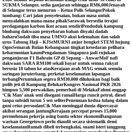
SUKMA Selangor, sedia ganjaran sehingga RM6,000
Jenayah
di Selangor terus menurun – Ketua Polis Selangor
Pokok
tumbang: Cari jalan penyelesaian, bukan masa untuk
menyalahkan mana-mana pihak
Sarawak bersedia terajui
perdagangan karbon ikut acuan sendiri
Penduduk kampung
bimbang dakwaan penyebaran bahan disyaki dadah
baharu
Sudah tiba masa UMNO akui kelemahan dan salah
urus Tabung Haji – KJ
SeMURNI anjur bengkel STEM hujung
Ogos
Semarak Bulan Kebangsaan tingkat kesedaran pelihara
keharmonian kaum
Pengalaman Singapura jadi rujukan
penganjuran F1 Bahrain GP di Sepang – Anwar
MoF nafi
dakwaan SARA RM100 sekali bayar untuk semua rakyat
berusia 18 tahun ke atas
Kerajaan arah MAG semak semula
saringan juruterbang, perketat keselamatan lapangan
terbang
Peruntukan segera RM30,000 diluluskan bagi baik
pulih jeti di Kampung Belukar
Kongres Nasional PKR 2026
himpun 5,500 perwakilan, pemerhati di Melaka
Fahmi anggap
‘Cik Man’ anak seni disegani ramai
Harga runcit petrol, diesel
tanpa subsidi turun 5 sen seliter
Penemuan kedua tulang dalam
guni cetus persoalan
Cik Man meninggal dunia dipercayai
akibat serangan jantung
Kerajaan percepat proses 15,000
permohonan pekerja asing bantu sektor ekonomi
Bangunan
warisan Georgetown perlu diaudit secara sistematik demi
keselamatan
Rumah dibeli terbengkalai, suami isteri tanggung