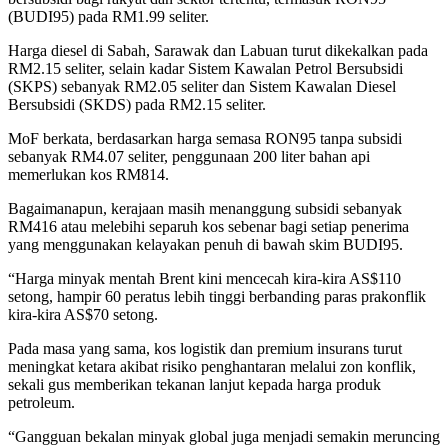
(BUDI95) pada RM1.99 seliter.
Harga diesel di Sabah, Sarawak dan Labuan turut dikekalkan pada
RM2.15 seliter, selain kadar Sistem Kawalan Petrol Bersubsidi
(SKPS) sebanyak RM2.05 seliter dan Sistem Kawalan Diesel
Bersubsidi (SKDS) pada RM2.15 seliter.
MoF berkata, berdasarkan harga semasa RON95 tanpa subsidi
sebanyak RM4.07 seliter, penggunaan 200 liter bahan api
memerlukan kos RM814.
Bagaimanapun, kerajaan masih menanggung subsidi sebanyak
RM416 atau melebihi separuh kos sebenar bagi setiap penerima
yang menggunakan kelayakan penuh di bawah skim BUDI95.
“Harga minyak mentah Brent kini mencecah kira-kira AS$110
setong, hampir 60 peratus lebih tinggi berbanding paras prakonflik
kira-kira AS$70 setong.
Pada masa yang sama, kos logistik dan premium insurans turut
meningkat ketara akibat risiko penghantaran melalui zon konflik,
sekali gus memberikan tekanan lanjut kepada harga produk
petroleum.
“Gangguan bekalan minyak global juga menjadi semakin meruncing