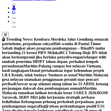
Trending News:
Kembara Merdeka Jalur Gemilang semarak
patriotisme, perpaduan rakyat
Hab wanita di Pantai Timur
Sabah tingkat akses program pembangunan – Rina
BN mahu
bertanding 21 kerusi PRN Melaka
RCI Tabung Haji: BN tidak
akan berkompromi jika berlaku penyelewengan
Selangor teliti
tambah penerima HPIPT tahun depan, perhalusi tempoh
permohonan
Maritim Pahang rampas bot nelayan Vietnam,
hasil tangkapan
Akmal pertahankan tegur kelemahan projek
LRA Kedah, tolak budaya ‘business as usual’
Maritim Malaysia
gesa nelayan utamakan penggunaan peranti suar pencari
peribadi
Anwar ucap selamat ulang tahun ke-55 ABIM, kenang
perjuangan dakwah dan pembangunan ummah
Maritim
Malaysia tamatkan latihan berskala besar SAREX 2026
JKOM
Sarawak, IKBN Miri jalin kerjasama strategik perkasa
belia
Bulan Kebangsaan peluang perkukuh perpaduan, pacu
pembangunan negara
Hajiji tekan perkembangan positif ESS
Zone disalur kepada kedutaan asing
Perak sasar 50 emas di