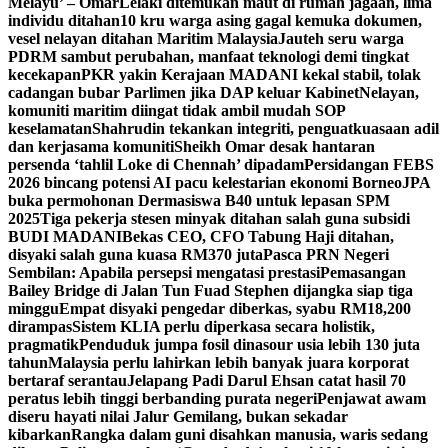
Melayu’ – Omar
Lelaki ditemukan maut di rumah jagaan, lima
individu ditahan
10 kru warga asing gagal kemuka dokumen,
vesel nelayan ditahan Maritim Malaysia
Jauteh seru warga
PDRM sambut perubahan, manfaat teknologi demi tingkat
kecekapan
PKR yakin Kerajaan MADANI kekal stabil, tolak
cadangan bubar Parlimen jika DAP keluar Kabinet
Nelayan,
komuniti maritim diingat tidak ambil mudah SOP
keselamatan
Shahrudin tekankan integriti, penguatkuasaan adil
dan kerjasama komuniti
Sheikh Omar desak hantaran
persenda ‘tahlil Loke di Chennah’ dipadam
Persidangan FEBS
2026 bincang potensi AI pacu kelestarian ekonomi Borneo
JPA
buka permohonan Dermasiswa B40 untuk lepasan SPM
2025
Tiga pekerja stesen minyak ditahan salah guna subsidi
BUDI MADANI
Bekas CEO, CFO Tabung Haji ditahan,
disyaki salah guna kuasa RM370 juta
Pasca PRN Negeri
Sembilan: Apabila persepsi mengatasi prestasi
Pemasangan
Bailey Bridge di Jalan Tun Fuad Stephen dijangka siap tiga
minggu
Empat disyaki pengedar diberkas, syabu RM18,200
dirampas
Sistem KLIA perlu diperkasa secara holistik,
pragmatik
Penduduk jumpa fosil dinasour usia lebih 130 juta
tahun
Malaysia perlu lahirkan lebih banyak juara korporat
bertaraf serantau
Jelapang Padi Darul Ehsan catat hasil 70
peratus lebih tinggi berbanding purata negeri
Penjawat awam
diseru hayati nilai Jalur Gemilang, bukan sekadar
kibarkan
Rangka dalam guni disahkan manusia, waris sedang