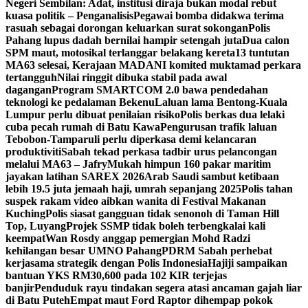
Negeri Sembilan: Adat, institusi diraja bukan modal rebut
kuasa politik – Penganalisis
Pegawai bomba didakwa terima
rasuah sebagai dorongan keluarkan surat sokongan
Polis
Pahang lupus dadah bernilai hampir setengah juta
Dua calon
SPM maut, motosikal terlanggar belakang kereta
13 tuntutan
MA63 selesai, Kerajaan MADANI komited muktamad perkara
tertangguh
Nilai ringgit dibuka stabil pada awal
dagangan
Program SMARTCOM 2.0 bawa pendedahan
teknologi ke pedalaman Bekenu
Laluan lama Bentong-Kuala
Lumpur perlu dibuat penilaian risiko
Polis berkas dua lelaki
cuba pecah rumah di Batu Kawa
Pengurusan trafik laluan
Tebobon-Tamparuli perlu diperkasa demi kelancaran
produktiviti
Sabah tekad perkasa tadbir urus pelancongan
melalui MA63 – Jafry
Mukah himpun 160 pakar maritim
jayakan latihan SAREX 2026
Arab Saudi sambut ketibaan
lebih 19.5 juta jemaah haji, umrah sepanjang 2025
Polis tahan
suspek rakam video aibkan wanita di Festival Makanan
Kuching
Polis siasat gangguan tidak senonoh di Taman Hill
Top, Luyang
Projek SSMP tidak boleh terbengkalai kali
keempat
Wan Rosdy anggap pemergian Mohd Radzi
kehilangan besar UMNO Pahang
PDRM Sabah perhebat
kerjasama strategik dengan Polis Indonesia
Hajiji sampaikan
bantuan YKS RM30,600 pada 102 KIR terjejas
banjir
Penduduk rayu tindakan segera atasi ancaman gajah liar
di Batu Puteh
Empat maut Ford Raptor dihempap pokok