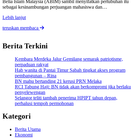
Belia Islam Malaysia (ABIM) sambil menyifatkan pertubuhan itu
sebagai kesinambungan perjuangan mahasiswa dan…
Lebih lanjut
teruskan membaca
Berita Terkini
Kembara Merdeka Jalur Gemilang semarak patriotisme,
perpaduan rakyat
Hab wanita di Pantai Timur Sabah tingkat akses program
pembangunan – Rina
BN mahu bertanding 21 kerusi PRN Melaka
RCI Tabung Haji: BN tidak akan berkompromi jika berlaku
penyelewengan
Selangor teliti tambah penerima HPIPT tahun depan,
perhalusi tempoh permohonan
Kategori
Berita Utama
Ekonomi