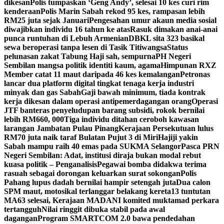
dikesan
Polis tumpaskan ‘Geng Andy’, selesai 10 kes curi rim
kenderaan
Polis Marin Sabah rekod 95 kes, rampasan lebih
RM25 juta sejak Januari
Pengesahan umur akaun media sosial
diwajibkan individu 16 tahun ke atas
Rasuk dimakan anai-anai
punca runtuhan di Lebuh Armenian
DBKL sita 323 basikal
sewa beroperasi tanpa lesen di Tasik Titiwangsa
Status
pelunasan zakat Tabung Haji sah, sempurna
PH Negeri
Sembilan mangsa politik identiti kaum, agama
Himpunan RXZ
Member catat 11 maut daripada 46 kes kemalangan
Petronas
lancar dua platform digital tingkat tenaga kerja industri
minyak dan gas Sabah
Gaji bawah minimum, tiada kontrak
kerja dikesan dalam operasi antipemerdagangan orang
Operasi
JTF banteras penyeludupan barang subsidi, rokok bernilai
lebih RM660, 000
Tiga individu ditahan ceroboh kawasan
larangan Jambatan Pulau Pinang
Kerajaan Persekutuan lulus
RM70 juta naik taraf Bulatan Pujut 3 di Miri
Hajiji yakin
Sabah mampu raih 40 emas pada SUKMA Selangor
Pasca PRN
Negeri Sembilan: Adat, institusi diraja bukan modal rebut
kuasa politik – Penganalisis
Pegawai bomba didakwa terima
rasuah sebagai dorongan keluarkan surat sokongan
Polis
Pahang lupus dadah bernilai hampir setengah juta
Dua calon
SPM maut, motosikal terlanggar belakang kereta
13 tuntutan
MA63 selesai, Kerajaan MADANI komited muktamad perkara
tertangguh
Nilai ringgit dibuka stabil pada awal
dagangan
Program SMARTCOM 2.0 bawa pendedahan