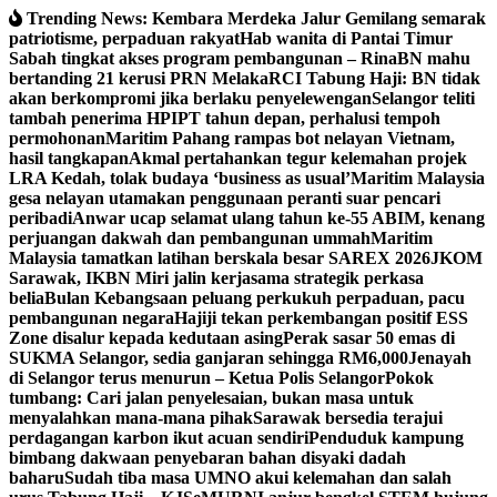
Skip
Trending News:
Kembara Merdeka Jalur Gemilang semarak
to
patriotisme, perpaduan rakyat
Hab wanita di Pantai Timur
content
Sabah tingkat akses program pembangunan – Rina
BN mahu
bertanding 21 kerusi PRN Melaka
RCI Tabung Haji: BN tidak
akan berkompromi jika berlaku penyelewengan
Selangor teliti
tambah penerima HPIPT tahun depan, perhalusi tempoh
permohonan
Maritim Pahang rampas bot nelayan Vietnam,
hasil tangkapan
Akmal pertahankan tegur kelemahan projek
LRA Kedah, tolak budaya ‘business as usual’
Maritim Malaysia
gesa nelayan utamakan penggunaan peranti suar pencari
peribadi
Anwar ucap selamat ulang tahun ke-55 ABIM, kenang
perjuangan dakwah dan pembangunan ummah
Maritim
Malaysia tamatkan latihan berskala besar SAREX 2026
JKOM
Sarawak, IKBN Miri jalin kerjasama strategik perkasa
belia
Bulan Kebangsaan peluang perkukuh perpaduan, pacu
pembangunan negara
Hajiji tekan perkembangan positif ESS
Zone disalur kepada kedutaan asing
Perak sasar 50 emas di
SUKMA Selangor, sedia ganjaran sehingga RM6,000
Jenayah
di Selangor terus menurun – Ketua Polis Selangor
Pokok
tumbang: Cari jalan penyelesaian, bukan masa untuk
menyalahkan mana-mana pihak
Sarawak bersedia terajui
perdagangan karbon ikut acuan sendiri
Penduduk kampung
bimbang dakwaan penyebaran bahan disyaki dadah
baharu
Sudah tiba masa UMNO akui kelemahan dan salah