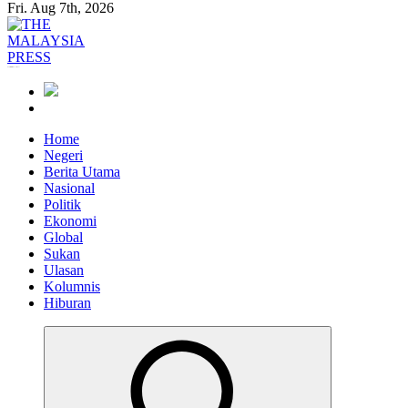
Fri. Aug 7th, 2026
Informasi Berfakta Membuka Minda
Home
Negeri
Berita Utama
Nasional
Politik
Ekonomi
Global
Sukan
Ulasan
Kolumnis
Hiburan