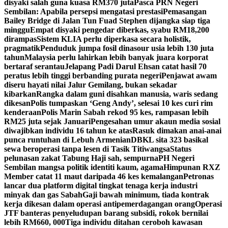
disyaki salah guna kuasa RM370 juta
Pasca PRN Negeri
Sembilan: Apabila persepsi mengatasi prestasi
Pemasangan
Bailey Bridge di Jalan Tun Fuad Stephen dijangka siap tiga
minggu
Empat disyaki pengedar diberkas, syabu RM18,200
dirampas
Sistem KLIA perlu diperkasa secara holistik,
pragmatik
Penduduk jumpa fosil dinasour usia lebih 130 juta
tahun
Malaysia perlu lahirkan lebih banyak juara korporat
bertaraf serantau
Jelapang Padi Darul Ehsan catat hasil 70
peratus lebih tinggi berbanding purata negeri
Penjawat awam
diseru hayati nilai Jalur Gemilang, bukan sekadar
kibarkan
Rangka dalam guni disahkan manusia, waris sedang
dikesan
Polis tumpaskan ‘Geng Andy’, selesai 10 kes curi rim
kenderaan
Polis Marin Sabah rekod 95 kes, rampasan lebih
RM25 juta sejak Januari
Pengesahan umur akaun media sosial
diwajibkan individu 16 tahun ke atas
Rasuk dimakan anai-anai
punca runtuhan di Lebuh Armenian
DBKL sita 323 basikal
sewa beroperasi tanpa lesen di Tasik Titiwangsa
Status
pelunasan zakat Tabung Haji sah, sempurna
PH Negeri
Sembilan mangsa politik identiti kaum, agama
Himpunan RXZ
Member catat 11 maut daripada 46 kes kemalangan
Petronas
lancar dua platform digital tingkat tenaga kerja industri
minyak dan gas Sabah
Gaji bawah minimum, tiada kontrak
kerja dikesan dalam operasi antipemerdagangan orang
Operasi
JTF banteras penyeludupan barang subsidi, rokok bernilai
lebih RM660, 000
Tiga individu ditahan ceroboh kawasan