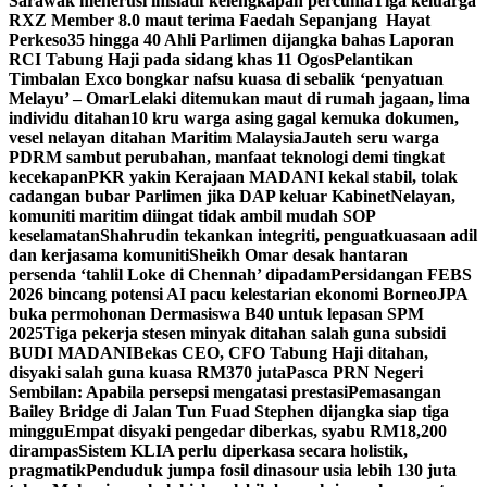
Sarawak menerusi inisiatif kelengkapan percuma
Tiga keluarga
RXZ Member 8.0 maut terima Faedah Sepanjang Hayat
Perkeso
35 hingga 40 Ahli Parlimen dijangka bahas Laporan
RCI Tabung Haji pada sidang khas 11 Ogos
Pelantikan
Timbalan Exco bongkar nafsu kuasa di sebalik ‘penyatuan
Melayu’ – Omar
Lelaki ditemukan maut di rumah jagaan, lima
individu ditahan
10 kru warga asing gagal kemuka dokumen,
vesel nelayan ditahan Maritim Malaysia
Jauteh seru warga
PDRM sambut perubahan, manfaat teknologi demi tingkat
kecekapan
PKR yakin Kerajaan MADANI kekal stabil, tolak
cadangan bubar Parlimen jika DAP keluar Kabinet
Nelayan,
komuniti maritim diingat tidak ambil mudah SOP
keselamatan
Shahrudin tekankan integriti, penguatkuasaan adil
dan kerjasama komuniti
Sheikh Omar desak hantaran
persenda ‘tahlil Loke di Chennah’ dipadam
Persidangan FEBS
2026 bincang potensi AI pacu kelestarian ekonomi Borneo
JPA
buka permohonan Dermasiswa B40 untuk lepasan SPM
2025
Tiga pekerja stesen minyak ditahan salah guna subsidi
BUDI MADANI
Bekas CEO, CFO Tabung Haji ditahan,
disyaki salah guna kuasa RM370 juta
Pasca PRN Negeri
Sembilan: Apabila persepsi mengatasi prestasi
Pemasangan
Bailey Bridge di Jalan Tun Fuad Stephen dijangka siap tiga
minggu
Empat disyaki pengedar diberkas, syabu RM18,200
dirampas
Sistem KLIA perlu diperkasa secara holistik,
pragmatik
Penduduk jumpa fosil dinasour usia lebih 130 juta