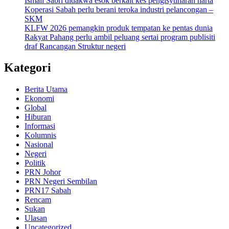
Ismail Sabri didakwa esok berkait kes pengisytiharan harta
Koperasi Sabah perlu berani teroka industri pelancongan –
SKM
KLFW 2026 pemangkin produk tempatan ke pentas dunia
Rakyat Pahang perlu ambil peluang sertai program publisiti
draf Rancangan Struktur negeri
Kategori
Berita Utama
Ekonomi
Global
Hiburan
Informasi
Kolumnis
Nasional
Negeri
Politik
PRN Johor
PRN Negeri Sembilan
PRN17 Sabah
Rencam
Sukan
Ulasan
Uncategorized