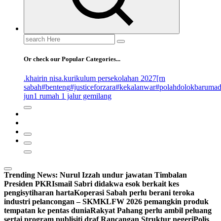
Search
for:
Or check our Popular Categories...
.khairin nisa
.kurikulum persekolahan 2027
[rn
sabah
#benteng
#justiceforzara
#kekalanwar
#polahdolokbaruma
jun
1 rumah 1 jalur gemilang
Trending News:
Nurul Izzah undur jawatan Timbalan
Presiden PKR
Ismail Sabri didakwa esok berkait kes
pengisytiharan harta
Koperasi Sabah perlu berani teroka
industri pelancongan – SKM
KLFW 2026 pemangkin produk
tempatan ke pentas dunia
Rakyat Pahang perlu ambil peluang
sertai program publisiti draf Rancangan Struktur negeri
Polis