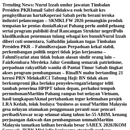
Skip
Trending News:
Nurul Izzah undur jawatan Timbalan
to
Presiden PKR
Ismail Sabri didakwa esok berkait kes
content
pengisytiharan harta
Koperasi Sabah perlu berani teroka
industri pelancongan – SKM
KLFW 2026 pemangkin produk
tempatan ke pentas dunia
Rakyat Pahang perlu ambil peluang
sertai program publisiti draf Rancangan Struktur negeri
Polis
klasifikasikan penemuan tulang sebagai kes bunuh
Nurul Izzah
diberi cuti sementara, Saifuddin jalankan tugas Timbalan
Presiden PKR – Fahmi
Kerajaan Perpaduan kekal stabil,
perkembangan politik negeri tidak jejas kerjasama –
Fahmi
Syariat atau tidak bukan alasan sindir orang lain –
Faiz
Kembara Merdeka Jalur Gemilang semarak patriotisme,
perpaduan rakyat
Hab wanita di Pantai Timur Sabah tingkat
akses program pembangunan – Rina
BN mahu bertanding 21
kerusi PRN Melaka
RCI Tabung Haji: BN tidak akan
berkompromi jika berlaku penyelewengan
Selangor teliti
tambah penerima HPIPT tahun depan, perhalusi tempoh
permohonan
Maritim Pahang rampas bot nelayan Vietnam,
hasil tangkapan
Akmal pertahankan tegur kelemahan projek
LRA Kedah, tolak budaya ‘business as usual’
Maritim Malaysia
gesa nelayan utamakan penggunaan peranti suar pencari
peribadi
Anwar ucap selamat ulang tahun ke-55 ABIM, kenang
perjuangan dakwah dan pembangunan ummah
Maritim
Malaysia tamatkan latihan berskala besar SAREX 2026
JKOM