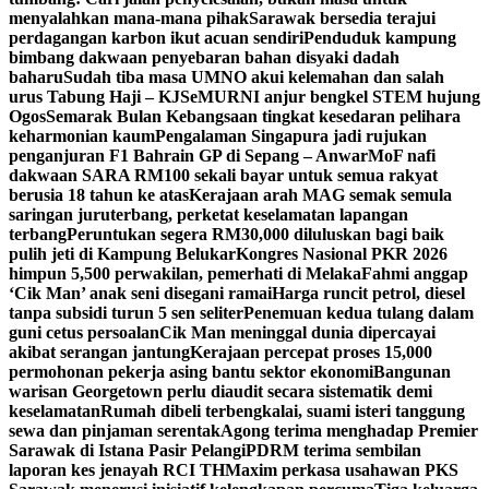
menyalahkan mana-mana pihak
Sarawak bersedia terajui
perdagangan karbon ikut acuan sendiri
Penduduk kampung
bimbang dakwaan penyebaran bahan disyaki dadah
baharu
Sudah tiba masa UMNO akui kelemahan dan salah
urus Tabung Haji – KJ
SeMURNI anjur bengkel STEM hujung
Ogos
Semarak Bulan Kebangsaan tingkat kesedaran pelihara
keharmonian kaum
Pengalaman Singapura jadi rujukan
penganjuran F1 Bahrain GP di Sepang – Anwar
MoF nafi
dakwaan SARA RM100 sekali bayar untuk semua rakyat
berusia 18 tahun ke atas
Kerajaan arah MAG semak semula
saringan juruterbang, perketat keselamatan lapangan
terbang
Peruntukan segera RM30,000 diluluskan bagi baik
pulih jeti di Kampung Belukar
Kongres Nasional PKR 2026
himpun 5,500 perwakilan, pemerhati di Melaka
Fahmi anggap
‘Cik Man’ anak seni disegani ramai
Harga runcit petrol, diesel
tanpa subsidi turun 5 sen seliter
Penemuan kedua tulang dalam
guni cetus persoalan
Cik Man meninggal dunia dipercayai
akibat serangan jantung
Kerajaan percepat proses 15,000
permohonan pekerja asing bantu sektor ekonomi
Bangunan
warisan Georgetown perlu diaudit secara sistematik demi
keselamatan
Rumah dibeli terbengkalai, suami isteri tanggung
sewa dan pinjaman serentak
Agong terima menghadap Premier
Sarawak di Istana Pasir Pelangi
PDRM terima sembilan
laporan kes jenayah RCI TH
Maxim perkasa usahawan PKS