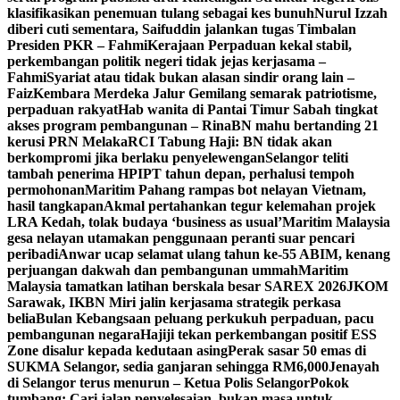
klasifikasikan penemuan tulang sebagai kes bunuh
Nurul Izzah
diberi cuti sementara, Saifuddin jalankan tugas Timbalan
Presiden PKR – Fahmi
Kerajaan Perpaduan kekal stabil,
perkembangan politik negeri tidak jejas kerjasama –
Fahmi
Syariat atau tidak bukan alasan sindir orang lain –
Faiz
Kembara Merdeka Jalur Gemilang semarak patriotisme,
perpaduan rakyat
Hab wanita di Pantai Timur Sabah tingkat
akses program pembangunan – Rina
BN mahu bertanding 21
kerusi PRN Melaka
RCI Tabung Haji: BN tidak akan
berkompromi jika berlaku penyelewengan
Selangor teliti
tambah penerima HPIPT tahun depan, perhalusi tempoh
permohonan
Maritim Pahang rampas bot nelayan Vietnam,
hasil tangkapan
Akmal pertahankan tegur kelemahan projek
LRA Kedah, tolak budaya ‘business as usual’
Maritim Malaysia
gesa nelayan utamakan penggunaan peranti suar pencari
peribadi
Anwar ucap selamat ulang tahun ke-55 ABIM, kenang
perjuangan dakwah dan pembangunan ummah
Maritim
Malaysia tamatkan latihan berskala besar SAREX 2026
JKOM
Sarawak, IKBN Miri jalin kerjasama strategik perkasa
belia
Bulan Kebangsaan peluang perkukuh perpaduan, pacu
pembangunan negara
Hajiji tekan perkembangan positif ESS
Zone disalur kepada kedutaan asing
Perak sasar 50 emas di
SUKMA Selangor, sedia ganjaran sehingga RM6,000
Jenayah
di Selangor terus menurun – Ketua Polis Selangor
Pokok
tumbang: Cari jalan penyelesaian, bukan masa untuk