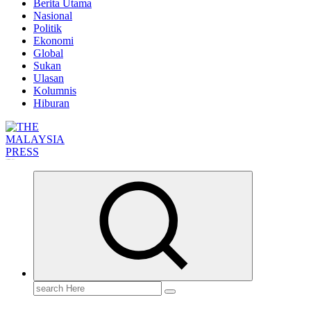
Berita Utama
Nasional
Politik
Ekonomi
Global
Sukan
Ulasan
Kolumnis
Hiburan
Informasi Berfakta Membuka Minda
Search
for: