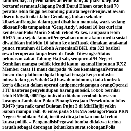
tahun
Malaysia perlu lahirkan lebih banyak juara korporat
bertaraf serantau
Jelapang Padi Darul Ehsan catat hasil 70
peratus lebih tinggi berbanding purata negeri
Penjawat awam
diseru hayati nilai Jalur Gemilang, bukan sekadar
kibarkan
Rangka dalam guni disahkan manusia, waris sedang
dikesan
Polis tumpaskan ‘Geng Andy’, selesai 10 kes curi rim
kenderaan
Polis Marin Sabah rekod 95 kes, rampasan lebih
RM25 juta sejak Januari
Pengesahan umur akaun media sosial
diwajibkan individu 16 tahun ke atas
Rasuk dimakan anai-anai
punca runtuhan di Lebuh Armenian
DBKL sita 323 basikal
sewa beroperasi tanpa lesen di Tasik Titiwangsa
Status
pelunasan zakat Tabung Haji sah, sempurna
PH Negeri
Sembilan mangsa politik identiti kaum, agama
Himpunan RXZ
Member catat 11 maut daripada 46 kes kemalangan
Petronas
lancar dua platform digital tingkat tenaga kerja industri
minyak dan gas Sabah
Gaji bawah minimum, tiada kontrak
kerja dikesan dalam operasi antipemerdagangan orang
Operasi
JTF banteras penyeludupan barang subsidi, rokok bernilai
lebih RM660, 000
Tiga individu ditahan ceroboh kawasan
larangan Jambatan Pulau Pinang
Kerajaan Persekutuan lulus
RM70 juta naik taraf Bulatan Pujut 3 di Miri
Hajiji yakin
Sabah mampu raih 40 emas pada SUKMA Selangor
Pasca PRN
Negeri Sembilan: Adat, institusi diraja bukan modal rebut
kuasa politik – Penganalisis
Pegawai bomba didakwa terima
rasuah sebagai dorongan keluarkan surat sokongan
Polis