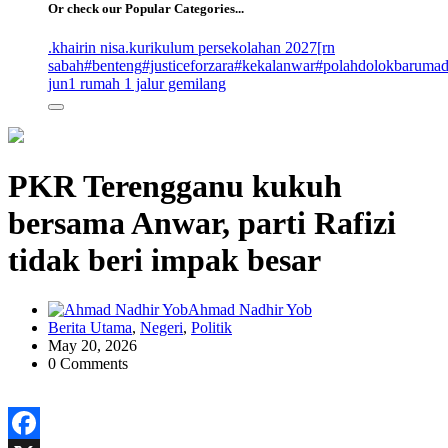
Or check our Popular Categories...
.khairin nisa
.kurikulum persekolahan 2027
[rn
sabah
#benteng
#justiceforzara
#kekalanwar
#polahdolokbaruma
jun
1 rumah 1 jalur gemilang
PKR Terengganu kukuh
bersama Anwar, parti Rafizi
tidak beri impak besar
Ahmad Nadhir Yob
Berita Utama
,
Negeri
,
Politik
May 20, 2026
0 Comments