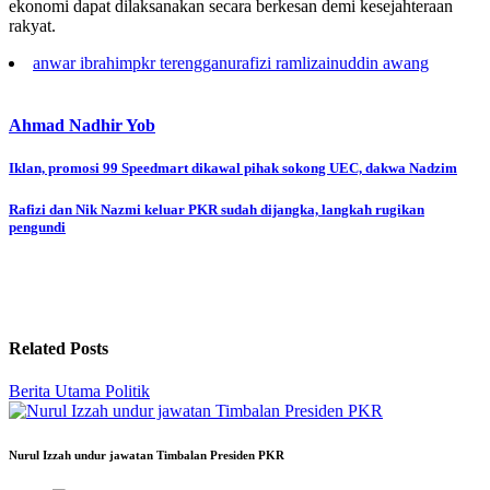
ekonomi dapat dilaksanakan secara berkesan demi kesejahteraan
rakyat.
anwar ibrahim
pkr terengganu
rafizi ramli
zainuddin awang
Ahmad Nadhir Yob
Post
Iklan, promosi 99 Speedmart dikawal pihak sokong UEC, dakwa Nadzim
navigation
Rafizi dan Nik Nazmi keluar PKR sudah dijangka, langkah rugikan
pengundi
Related Posts
Berita Utama
Politik
Nurul Izzah undur jawatan Timbalan Presiden PKR