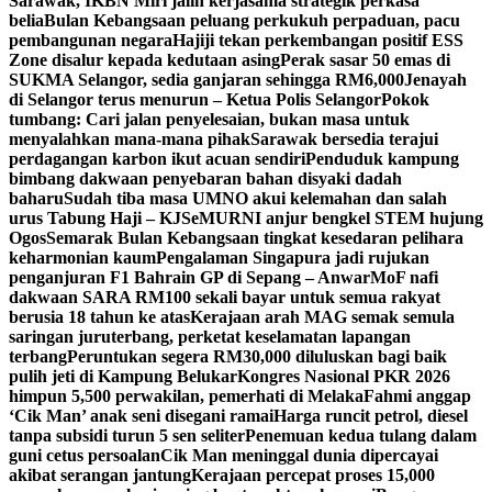
Sarawak, IKBN Miri jalin kerjasama strategik perkasa
belia
Bulan Kebangsaan peluang perkukuh perpaduan, pacu
pembangunan negara
Hajiji tekan perkembangan positif ESS
Zone disalur kepada kedutaan asing
Perak sasar 50 emas di
SUKMA Selangor, sedia ganjaran sehingga RM6,000
Jenayah
di Selangor terus menurun – Ketua Polis Selangor
Pokok
tumbang: Cari jalan penyelesaian, bukan masa untuk
menyalahkan mana-mana pihak
Sarawak bersedia terajui
perdagangan karbon ikut acuan sendiri
Penduduk kampung
bimbang dakwaan penyebaran bahan disyaki dadah
baharu
Sudah tiba masa UMNO akui kelemahan dan salah
urus Tabung Haji – KJ
SeMURNI anjur bengkel STEM hujung
Ogos
Semarak Bulan Kebangsaan tingkat kesedaran pelihara
keharmonian kaum
Pengalaman Singapura jadi rujukan
penganjuran F1 Bahrain GP di Sepang – Anwar
MoF nafi
dakwaan SARA RM100 sekali bayar untuk semua rakyat
berusia 18 tahun ke atas
Kerajaan arah MAG semak semula
saringan juruterbang, perketat keselamatan lapangan
terbang
Peruntukan segera RM30,000 diluluskan bagi baik
pulih jeti di Kampung Belukar
Kongres Nasional PKR 2026
himpun 5,500 perwakilan, pemerhati di Melaka
Fahmi anggap
‘Cik Man’ anak seni disegani ramai
Harga runcit petrol, diesel
tanpa subsidi turun 5 sen seliter
Penemuan kedua tulang dalam
guni cetus persoalan
Cik Man meninggal dunia dipercayai
akibat serangan jantung
Kerajaan percepat proses 15,000