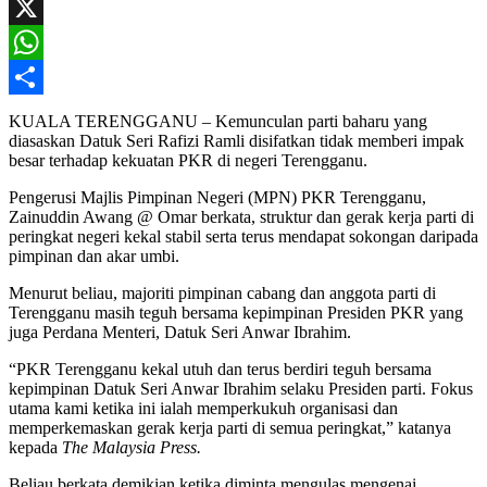
Facebook
X
WhatsApp
Share
KUALA TERENGGANU – Kemunculan parti baharu yang
diasaskan Datuk Seri Rafizi Ramli disifatkan tidak memberi impak
besar terhadap kekuatan PKR di negeri Terengganu.
Pengerusi Majlis Pimpinan Negeri (MPN) PKR Terengganu,
Zainuddin Awang @ Omar berkata, struktur dan gerak kerja parti di
peringkat negeri kekal stabil serta terus mendapat sokongan daripada
pimpinan dan akar umbi.
Menurut beliau, majoriti pimpinan cabang dan anggota parti di
Terengganu masih teguh bersama kepimpinan Presiden PKR yang
juga Perdana Menteri, Datuk Seri Anwar Ibrahim.
“PKR Terengganu kekal utuh dan terus berdiri teguh bersama
kepimpinan Datuk Seri Anwar Ibrahim selaku Presiden parti. Fokus
utama kami ketika ini ialah memperkukuh organisasi dan
memperkemaskan gerak kerja parti di semua peringkat,” katanya
kepada
The Malaysia Press.
Beliau berkata demikian ketika diminta mengulas mengenai