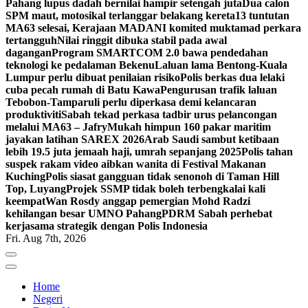
Pahang lupus dadah bernilai hampir setengah juta
Dua calon
SPM maut, motosikal terlanggar belakang kereta
13 tuntutan
MA63 selesai, Kerajaan MADANI komited muktamad perkara
tertangguh
Nilai ringgit dibuka stabil pada awal
dagangan
Program SMARTCOM 2.0 bawa pendedahan
teknologi ke pedalaman Bekenu
Laluan lama Bentong-Kuala
Lumpur perlu dibuat penilaian risiko
Polis berkas dua lelaki
cuba pecah rumah di Batu Kawa
Pengurusan trafik laluan
Tebobon-Tamparuli perlu diperkasa demi kelancaran
produktiviti
Sabah tekad perkasa tadbir urus pelancongan
melalui MA63 – Jafry
Mukah himpun 160 pakar maritim
jayakan latihan SAREX 2026
Arab Saudi sambut ketibaan
lebih 19.5 juta jemaah haji, umrah sepanjang 2025
Polis tahan
suspek rakam video aibkan wanita di Festival Makanan
Kuching
Polis siasat gangguan tidak senonoh di Taman Hill
Top, Luyang
Projek SSMP tidak boleh terbengkalai kali
keempat
Wan Rosdy anggap pemergian Mohd Radzi
kehilangan besar UMNO Pahang
PDRM Sabah perhebat
kerjasama strategik dengan Polis Indonesia
Fri. Aug 7th, 2026
Home
Negeri