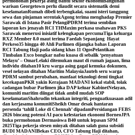
permohonan pekerja asing bantu sektor ekonomi
Bangunan
warisan Georgetown perlu diaudit secara sistematik demi
keselamatan
Rumah dibeli terbengkalai, suami isteri tanggung
sewa dan pinjaman serentak
Agong terima menghadap Premier
Sarawak di Istana Pasir Pelangi
PDRM terima sembilan
laporan kes jenayah RCI TH
Maxim perkasa usahawan PKS
Sarawak menerusi inisiatif kelengkapan percuma
Tiga keluarga
RXZ Member 8.0 maut terima Faedah Sepanjang Hayat
Perkeso
35 hingga 40 Ahli Parlimen dijangka bahas Laporan
RCI Tabung Haji pada sidang khas 11 Ogos
Pelantikan
Timbalan Exco bongkar nafsu kuasa di sebalik ‘penyatuan
Melayu’ – Omar
Lelaki ditemukan maut di rumah jagaan, lima
individu ditahan
10 kru warga asing gagal kemuka dokumen,
vesel nelayan ditahan Maritim Malaysia
Jauteh seru warga
PDRM sambut perubahan, manfaat teknologi demi tingkat
kecekapan
PKR yakin Kerajaan MADANI kekal stabil, tolak
cadangan bubar Parlimen jika DAP keluar Kabinet
Nelayan,
komuniti maritim diingat tidak ambil mudah SOP
keselamatan
Shahrudin tekankan integriti, penguatkuasaan adil
dan kerjasama komuniti
Sheikh Omar desak hantaran
persenda ‘tahlil Loke di Chennah’ dipadam
Persidangan FEBS
2026 bincang potensi AI pacu kelestarian ekonomi Borneo
JPA
buka permohonan Dermasiswa B40 untuk lepasan SPM
2025
Tiga pekerja stesen minyak ditahan salah guna subsidi
BUDI MADANI
Bekas CEO, CFO Tabung Haji ditahan,