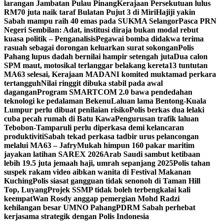
larangan Jambatan Pulau Pinang
Kerajaan Persekutuan lulus
RM70 juta naik taraf Bulatan Pujut 3 di Miri
Hajiji yakin
Sabah mampu raih 40 emas pada SUKMA Selangor
Pasca PRN
Negeri Sembilan: Adat, institusi diraja bukan modal rebut
kuasa politik – Penganalisis
Pegawai bomba didakwa terima
rasuah sebagai dorongan keluarkan surat sokongan
Polis
Pahang lupus dadah bernilai hampir setengah juta
Dua calon
SPM maut, motosikal terlanggar belakang kereta
13 tuntutan
MA63 selesai, Kerajaan MADANI komited muktamad perkara
tertangguh
Nilai ringgit dibuka stabil pada awal
dagangan
Program SMARTCOM 2.0 bawa pendedahan
teknologi ke pedalaman Bekenu
Laluan lama Bentong-Kuala
Lumpur perlu dibuat penilaian risiko
Polis berkas dua lelaki
cuba pecah rumah di Batu Kawa
Pengurusan trafik laluan
Tebobon-Tamparuli perlu diperkasa demi kelancaran
produktiviti
Sabah tekad perkasa tadbir urus pelancongan
melalui MA63 – Jafry
Mukah himpun 160 pakar maritim
jayakan latihan SAREX 2026
Arab Saudi sambut ketibaan
lebih 19.5 juta jemaah haji, umrah sepanjang 2025
Polis tahan
suspek rakam video aibkan wanita di Festival Makanan
Kuching
Polis siasat gangguan tidak senonoh di Taman Hill
Top, Luyang
Projek SSMP tidak boleh terbengkalai kali
keempat
Wan Rosdy anggap pemergian Mohd Radzi
kehilangan besar UMNO Pahang
PDRM Sabah perhebat
kerjasama strategik dengan Polis Indonesia