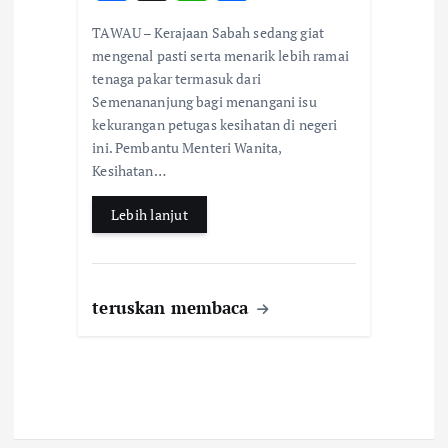
ac
h
h
TAWAU – Kerajaan Sabah sedang giat
e
at
ar
mengenal pasti serta menarik lebih ramai
b
s
e
tenaga pakar termasuk dari
Semenananjung bagi menangani isu
o
A
kekurangan petugas kesihatan di negeri
o
p
ini. Pembantu Menteri Wanita,
k
p
Kesihatan…
Lebih lanjut
teruskan membaca