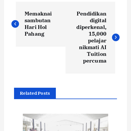
P
Memaknai
Pendidikan
o
sambutan
digital
Hari Hol
diperkenal,
s
Pahang
15,000
pelajar
t
nikmati AI
Tuition
percuma
n
a
v
Related Posts
i
g