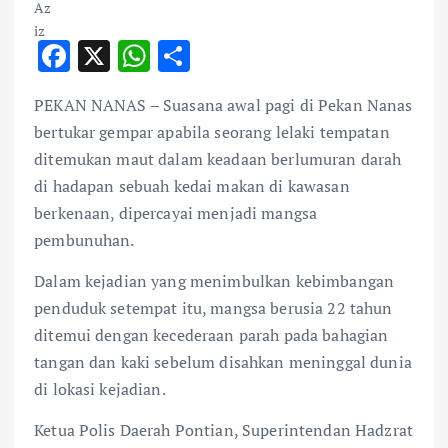
F
X
W
S
ac
h
h
PEKAN NANAS – Suasana awal pagi di Pekan Nanas
e
at
ar
bertukar gempar apabila seorang lelaki tempatan
b
s
e
ditemukan maut dalam keadaan berlumuran darah
o
A
di hadapan sebuah kedai makan di kawasan
o
p
berkenaan, dipercayai menjadi mangsa
k
p
pembunuhan.
Dalam kejadian yang menimbulkan kebimbangan
penduduk setempat itu, mangsa berusia 22 tahun
ditemui dengan kecederaan parah pada bahagian
tangan dan kaki sebelum disahkan meninggal dunia
di lokasi kejadian.
Ketua Polis Daerah Pontian, Superintendan Hadzrat