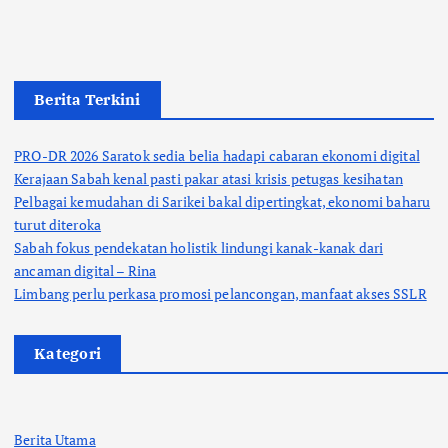
Berita Terkini
PRO-DR 2026 Saratok sedia belia hadapi cabaran ekonomi digital
Kerajaan Sabah kenal pasti pakar atasi krisis petugas kesihatan
Pelbagai kemudahan di Sarikei bakal dipertingkat, ekonomi baharu
turut diteroka
Sabah fokus pendekatan holistik lindungi kanak-kanak dari
ancaman digital – Rina
Limbang perlu perkasa promosi pelancongan, manfaat akses SSLR
Kategori
Berita Utama