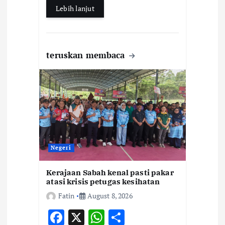
Lebih lanjut
teruskan membaca
Negeri
Kerajaan Sabah kenal pasti pakar
atasi krisis petugas kesihatan
Fatin
August 8, 2026
F
X
W
S