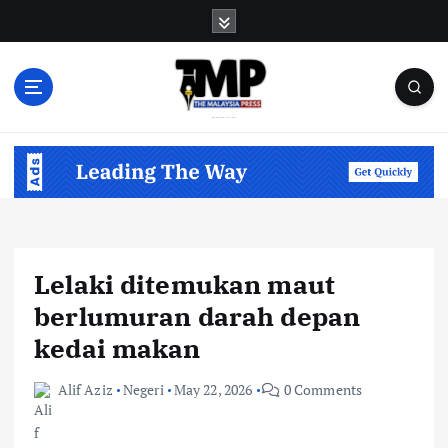
S
k
i
p
t
o
Informasi Berfakta Membuka Minda
c
o
n
t
e
n
Lelaki ditemukan maut
t
berlumuran darah depan
kedai makan
Alif Aziz
Negeri
May 22, 2026
0 Comments