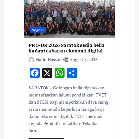
a
t
Negeri
i
PRO-DR 2026 Saratok sedia belia
o
hadapi cabaran ekonomi digital
Hafiq Hassan
August 8, 2026
n
F
X
W
S
ac
h
h
SARATOK – Golongan belia digalakkan
e
at
ar
memanfaatkan laluan pendidikan, TVET
b
s
e
dan STEM bagi memperkukuh daya saing
serta memenuhi keperluan tenaga kerja
o
A
dalam ekonomi digital. TVET merujuk
o
p
kepada Pendidikan Latihan Teknikal
k
p
dan…