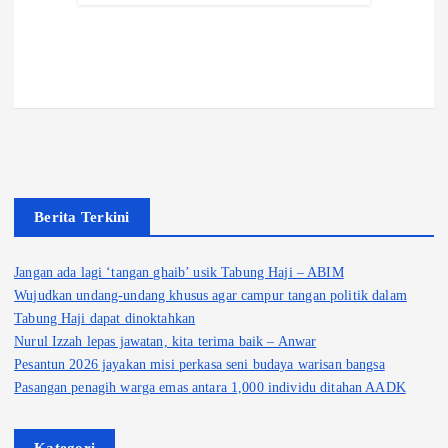
Berita Terkini
Jangan ada lagi ‘tangan ghaib’ usik Tabung Haji – ABIM
Wujudkan undang-undang khusus agar campur tangan politik dalam
Tabung Haji dapat dinoktahkan
Nurul Izzah lepas jawatan, kita terima baik – Anwar
Pesantun 2026 jayakan misi perkasa seni budaya warisan bangsa
Pasangan penagih warga emas antara 1,000 individu ditahan AADK
Kategori