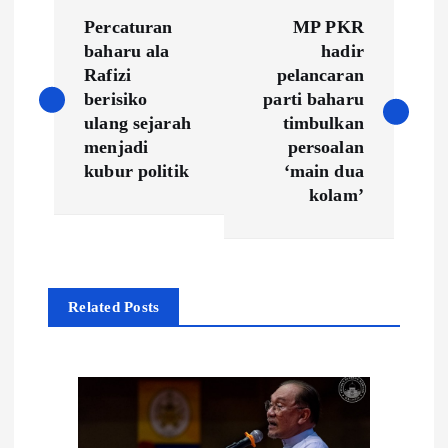
P
Percaturan
MP PKR
o
baharu ala
hadir
Rafizi
pelancaran
s
berisiko
parti baharu
ulang sejarah
timbulkan
t
menjadi
persoalan
kubur politik
‘main dua
n
kolam’
a
v
Related Posts
i
g