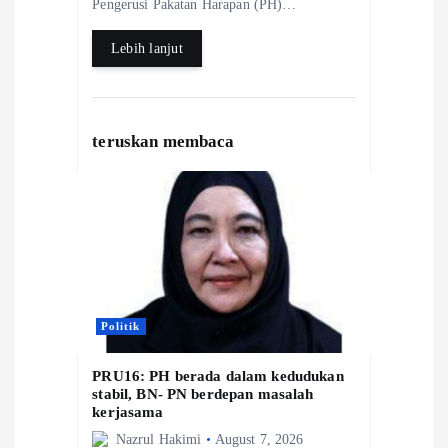
Pengerusi Pakatan Harapan (PH)…
k
A
e
Lebih lanjut
p
p
teruskan membaca
Politik
PRU16: PH berada dalam kedudukan
stabil, BN- PN berdepan masalah
kerjasama
Nazrul Hakimi
August 7, 2026