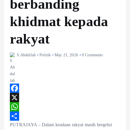
berbanding
khidmat kepada
rakyat
S.Abdullah
Politik
May 21, 2026
0 Comments
F
a
X
c
W
PUTRAJAYA – Dalam keadaan rakyat masih bergelut
e
h
S