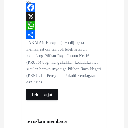
F
a
X
c
W
PAKATAN Harapan (PH) dijangka
e
h
S
memanfaatkan tempoh lebih setahun
b
a
h
menjelang Pilihan Raya Umum Ke-16
o
t
a
(PRU16) bagi mengukuhkan kedudukannya
susulan berakhirnya tiga Pilihan Raya Negeri
o
s
r
(PRN) lalu. Pensyarah Fakulti Perniagaan
k
A
e
dan Sains…
p
Lebih lanjut
p
teruskan membaca