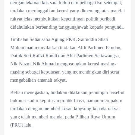
dengan tekanan kos sara hidup dan pelbagai isu setempat,
b
a
h
tindakan meninggalkan kerusi yang dimenangi atas mandat
o
t
a
rakyat jelas membuktikan kepentingan politik peribadi
o
s
r
didahulukan berbanding tanggungjawab kepada pengundi.
k
A
e
Timbalan Setiausaha Agung PKR, Saifuddin Shafi
p
Muhammad menyifatkan tindakan Ahli Parlimen Pandan,
p
Datuk Seri Rafizi Ramli dan Ahli Parlimen Setiawangsa,
Nik Nazmi Nik Ahmad mengosongkan kerusi masing-
masing sebagai keputusan yang mementingkan diri serta
mengabaikan amanah rakyat.
Beliau menegaskan, tindakan dilakukan pemimpin tersebut
bukan sekadar keputusan politik biasa, namun merupakan
tindakan dengan memberi kesan langsung kepada rakyat
yang telah memberi mandat pada Pilihan Raya Umum
(PRU) lalu.