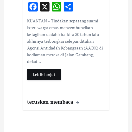
F
X
W
S
ac
h
h
KUANTAN – Tindakan sepasang suami
e
at
ar
isteri warga emas menyembunyikan
b
s
e
ketagihan dadah kira-kira 30 tahun lalu
akhirnya terbongkar selepas ditahan
o
A
Agensi Antidadah Kebangsaan (AADK) di
o
p
kediaman mereka di Jalan Gambang,
k
p
dekat…
Lebih lanjut
teruskan membaca