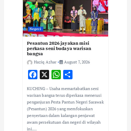
t
i
Negeri
o
Pesantun 2026 jayakan misi
n
perkasa seni budaya warisan
bangsa
Haziq Azhar
August 7, 2026
F
X
W
S
ac
h
h
KUCHING – Usaha memartabatkan seni
e
at
ar
warisan bangsa terus diperkasa menerusi
b
s
e
penganjuran Pesta Pantun Negeri Sarawak
(Pesantun) 2026 yang memfokuskan
o
A
penyertaan dalam kalangan penjawat
o
p
awam persekutuan dan negeri di wilayah
k
p
ini.…