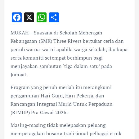
F
X
W
S
ac
h
h
MUKAH – Suasana di Sekolah Menengah
e
at
ar
Kebangsaan (SMK) Three Rivers bertukar ceria dan
b
s
e
penuh warna-warni apabila warga sekolah, ibu bapa
o
A
serta komuniti setempat berhimpun bagi
o
p
menjayakan sambutan ‘tiga dalam satu’ pada
k
p
Jumaat.
Program yang penuh meriah itu merangkumi
penganjuran Hari Guru, Hari Pekerja, dan
Rancangan Integrasi Murid Untuk Perpaduan
(RIMUP) Pra Gawai 2026.
Masing-masing tidak melepaskan peluang
memperagakan busana tradisional pelbagai etnik