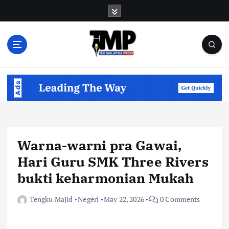
S
k
i
p
t
o
Informasi Berfakta Membuka Minda
c
o
n
t
e
n
Warna-warni pra Gawai,
t
Hari Guru SMK Three Rivers
bukti keharmonian Mukah
Tengku Majid
Negeri
May 22, 2026
0 Comments