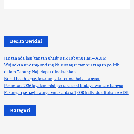
Berita Terkini
Jangan ada lagi ‘tangan ghaib’ usik Tabung Haji – ABIM
Wujudkan undang-undang khusus agar campur tangan politik
dalam Tabung Haji dapat dinoktahkan
Nurul Izzah lepas jawatan, kita terima baik – Anwar
Pesantun 2026 jayakan misi perkasa seni budaya warisan bangsa
Pasangan penagih warga emas antara 1,000 individu ditahan AADK
Kategori