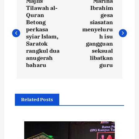
Majlis
Marina
o
Tilawah al-
Ibrahim
Quran
gesa
s
Betong
siasatan
perkasa
menyeluru
t
syiar Islam,
h isu
Saratok
gangguan
rangkul dua
seksual
n
anugerah
libatkan
baharu
guru
a
v
i
Related Posts
g
a