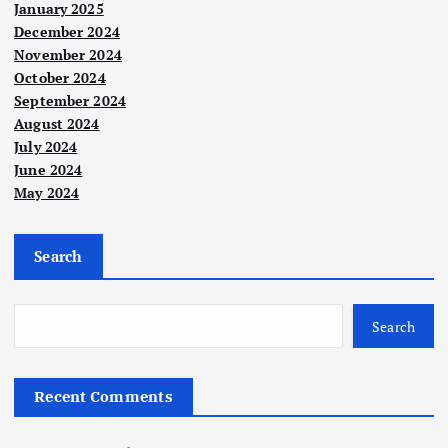
January 2025
December 2024
November 2024
October 2024
September 2024
August 2024
July 2024
June 2024
May 2024
Nege
ri
Nege
ri
Pas
Search
Pes
ang
ant
an
Berit
un
pen
a
Search
Utam
a
202
agih
Nege
Jan
ri
6
war
Recent Comments
gan
jaya
ga
Has
ada
kan
ema
il