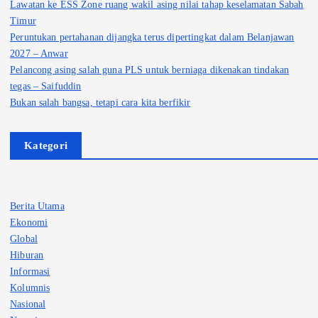
Lawatan ke ESS Zone ruang wakil asing nilai tahap keselamatan Sabah
Timur
Peruntukan pertahanan dijangka terus dipertingkat dalam Belanjawan
2027 – Anwar
Pelancong asing salah guna PLS untuk berniaga dikenakan tindakan
tegas – Saifuddin
Bukan salah bangsa, tetapi cara kita berfikir
Kategori
Berita Utama
Ekonomi
Global
Hiburan
Informasi
Kolumnis
Nasional