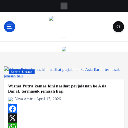
S
k
i
p
t
o
Informasi Berfakta Membuka Minda
c
o
n
t
e
Berita Utama
n
t
Wisma Putra kemas kini nasihat perjalanan ke Asia
Barat, termasuk jemaah haji
Yaya Amir
April 17, 2026
F
a
X