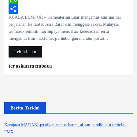
c
W
KUALA LUMPUR – Kementerian Luar mengemas kini nasihat
e
h
S
perjalanan ke rantau Asia Barat dan menggesa rakyat Malaysia
b
a
h
termasuk jemaah haji supaya mendaftar keberadaan serta
o
t
a
mengemas kini maklumat perhubungan melalui portal…
o
s
r
Lebih lanjut
k
A
e
teruskan membaca
p
p
Berita Terkini
Kerajaan MADANI pastikan semua kaum, aliran pendidikan terbela –
PMX