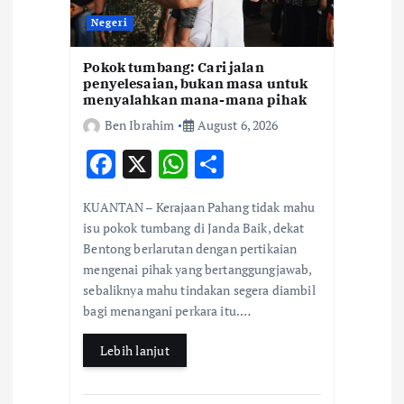
Negeri
Pokok tumbang: Cari jalan
penyelesaian, bukan masa untuk
menyalahkan mana-mana pihak
Ben Ibrahim
August 6, 2026
F
X
W
S
ac
h
h
KUANTAN – Kerajaan Pahang tidak mahu
e
at
ar
isu pokok tumbang di Janda Baik, dekat
b
s
e
Bentong berlarutan dengan pertikaian
mengenai pihak yang bertanggungjawab,
o
A
sebaliknya mahu tindakan segera diambil
o
p
bagi menangani perkara itu.…
k
p
Lebih lanjut