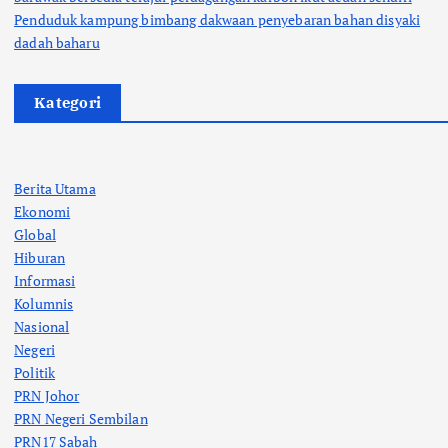
Penduduk kampung bimbang dakwaan penyebaran bahan disyaki
dadah baharu
Kategori
Berita Utama
Ekonomi
Global
Hiburan
Informasi
Kolumnis
Nasional
Negeri
Politik
PRN Johor
PRN Negeri Sembilan
PRN17 Sabah