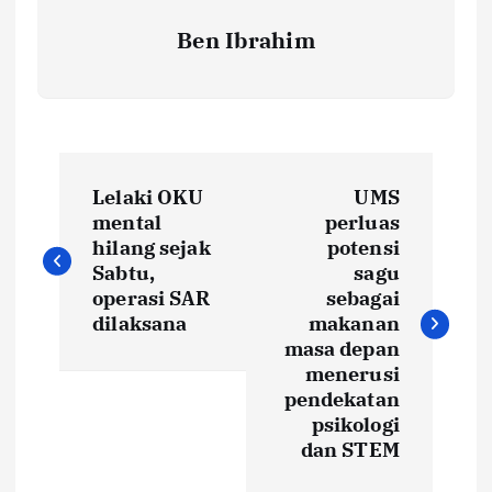
Ben Ibrahim
P
Lelaki OKU
UMS
o
mental
perluas
hilang sejak
potensi
s
Sabtu,
sagu
operasi SAR
sebagai
t
dilaksana
makanan
masa depan
menerusi
n
pendekatan
psikologi
a
dan STEM