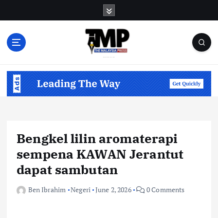
S
k
i
p
t
o
Informasi Berfakta Membuka Minda
c
o
n
t
e
n
Bengkel lilin aromaterapi
t
sempena KAWAN Jerantut
dapat sambutan
Ben Ibrahim
Negeri
June 2, 2026
0 Comments