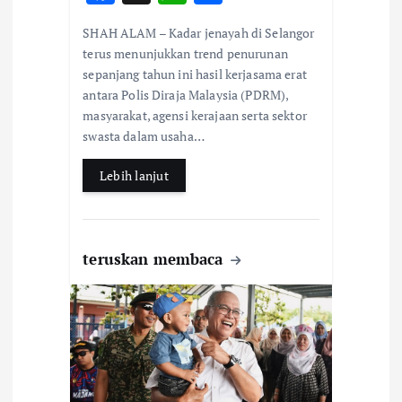
ac
h
h
SHAH ALAM – Kadar jenayah di Selangor
e
at
ar
terus menunjukkan trend penurunan
b
s
e
sepanjang tahun ini hasil kerjasama erat
antara Polis Diraja Malaysia (PDRM),
o
A
masyarakat, agensi kerajaan serta sektor
o
p
swasta dalam usaha…
k
p
Lebih lanjut
teruskan membaca