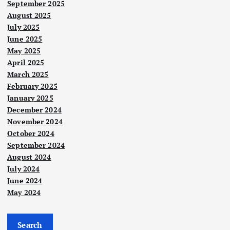
September 2025
August 2025
July 2025
June 2025
May 2025
April 2025
March 2025
February 2025
January 2025
December 2024
November 2024
October 2024
Suka
n
September 2024
Per
August 2024
Nege
ri
July 2024
ak
Pen
June 2024
sasa
dud
May 2024
r 50
Polit
uk
ik
ema
Nege
kam
Sud
ri
s di
Search