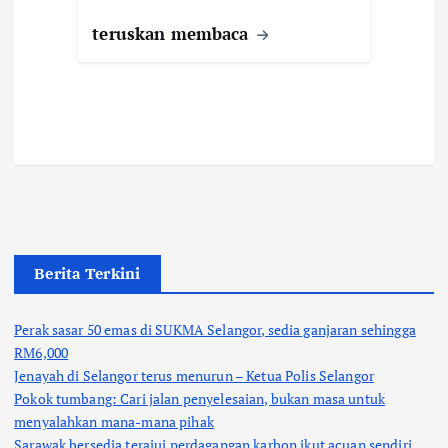
teruskan membaca
Berita Terkini
Perak sasar 50 emas di SUKMA Selangor, sedia ganjaran sehingga
RM6,000
Jenayah di Selangor terus menurun – Ketua Polis Selangor
Pokok tumbang: Cari jalan penyelesaian, bukan masa untuk
menyalahkan mana-mana pihak
Sarawak bersedia terajui perdagangan karbon ikut acuan sendiri