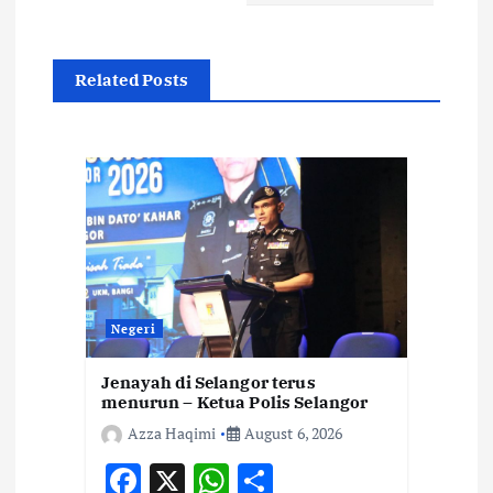
v
i
Related Posts
g
a
t
i
o
Negeri
n
Jenayah di Selangor terus
menurun – Ketua Polis Selangor
Azza Haqimi
August 6, 2026
F
X
W
S