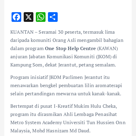
F
X
W
S
ac
h
h
KUANTAN – Seramai 30 peserta, termasuk lima
e
at
ar
daripada komuniti Orang Asli mengambil bahagian
b
s
e
dalam program
One
Stop Help Centre
(KAWAN)
o
A
anjuran Jabatan Komunikasi Komuniti (JKOM) di
o
p
Kampung Som, dekat Jerantut, petang semalam.
k
p
Program inisiatif JKOM Parlimen Jerantut itu
menawarkan bengkel pembuatan lilin aromaterapi
selain pertandingan mewarna untuk kanak-kanak.
Bertempat di pusat I-Kreatif Mukim Hulu Cheka,
program itu dirasmikan Ahli Lembaga Penasihat
Metro System Academy Universiti Tun Hussien Onn
Malaysia, Mohd Hasnizam Md Daud.