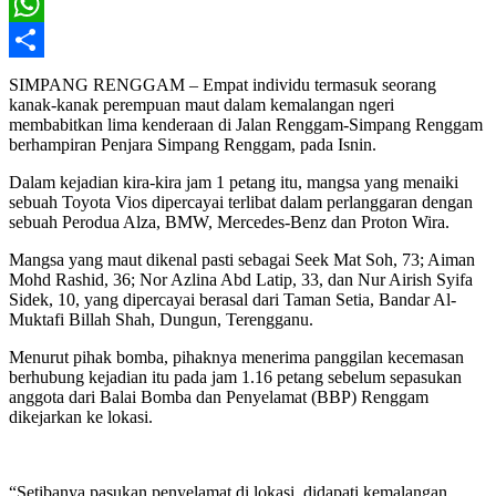
X
WhatsApp
Share
SIMPANG RENGGAM – Empat individu termasuk seorang
kanak-kanak perempuan maut dalam kemalangan ngeri
membabitkan lima kenderaan di Jalan Renggam-Simpang Renggam
berhampiran Penjara Simpang Renggam, pada Isnin.
Dalam kejadian kira-kira jam 1 petang itu, mangsa yang menaiki
sebuah Toyota Vios dipercayai terlibat dalam perlanggaran dengan
sebuah Perodua Alza, BMW, Mercedes-Benz dan Proton Wira.
Mangsa yang maut dikenal pasti sebagai Seek Mat Soh, 73; Aiman
Mohd Rashid, 36; Nor Azlina Abd Latip, 33, dan Nur Airish Syifa
Sidek, 10, yang dipercayai berasal dari Taman Setia, Bandar Al-
Muktafi Billah Shah, Dungun, Terengganu.
Menurut pihak bomba, pihaknya menerima panggilan kecemasan
berhubung kejadian itu pada jam 1.16 petang sebelum sepasukan
anggota dari Balai Bomba dan Penyelamat (BBP) Renggam
dikejarkan ke lokasi.
“Setibanya pasukan penyelamat di lokasi, didapati kemalangan