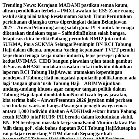
Skip
Trending News:
Kerajaan MADANI pastikan semua kaum,
to
aliran pendidikan terbela – PMX
Lawatan ke ESS Zone ruang
content
wakil asing nilai tahap keselamatan Sabah Timur
Peruntukan
pertahanan dijangka terus dipertingkat dalam Belanjawan
2027 – Anwar
Pelancong asing salah guna PLS untuk berniaga
dikenakan tindakan tegas – Saifuddin
Bukan salah bangsa,
tetapi cara kita berfikir
Pahang peruntuk RM12 juta untuk
SUKMA, Para SUKMA Selangor
Pemimpin BN RCI Tabung
Haji dalam dilema, umpama ‘cacing kepanasan’
TVET penuhi
keperluan tenaga kerja mahir industri, tepis persepsi pilihan
kedua
UNIMAS, CIDB bangun piawaian ujian tanah gambut
di Sarawak
HASiL mulakan siasatan cukai individu dikaitkan
laporan RCI Tabung Haji
Anwar utamakan kepentingan
pendeposit Tabung Haji mengatasi populariti politik
Jangan ada
lagi ‘tangan ghaib’ usik Tabung Haji – ABIM
Wujudkan
undang-undang khusus agar campur tangan politik dalam
Tabung Haji dapat dinoktahkan
Nurul Izzah lepas jawatan,
kita terima baik – Anwar
Pesantun 2026 jayakan misi perkasa
seni budaya warisan bangsa
Pasangan penagih warga emas
antara 1,000 individu ditahan AADK
Hasil sektor hutan Pahang
cecah RM80 juta
PRU16: PH berada dalam kedudukan stabil,
BN- PN berdepan masalah kerjasama
Kamil Munim dakwa Pas
‘alih tiang gol’, elak bahas dapatan RCI Tabung Haji
Mustapha
rai pelajar cemerlang STPM daerah Sepanggar kali