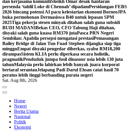
dan kerjasama komuniti
Sheikh Omar desak hantaran
persenda ‘tahlil Loke di Chennah’ dipadam
Persidangan FEBS
2026 bincang potensi AI pacu kelestarian ekonomi Borneo
JPA
buka permohonan Dermasiswa B40 untuk lepasan SPM
2025
Tiga pekerja stesen minyak ditahan salah guna subsidi
BUDI MADANI
Bekas CEO, CFO Tabung Haji ditahan,
disyaki salah guna kuasa RM370 juta
Pasca PRN Negeri
Sembilan: Apabila persepsi mengatasi prestasi
Pemasangan
Bailey Bridge di Jalan Tun Fuad Stephen dijangka siap tiga
minggu
Empat disyaki pengedar diberkas, syabu RM18,200
dirampas
Sistem KLIA perlu diperkasa secara holistik,
pragmatik
Penduduk jumpa fosil dinasour usia lebih 130 juta
tahun
Malaysia perlu lahirkan lebih banyak juara korporat
bertaraf serantau
Jelapang Padi Darul Ehsan catat hasil 70
peratus lebih tinggi berbanding purata negeri
Sat. Aug 8th, 2026
Home
Negeri
Berita Utama
Nasional
Politik
Ekonomi