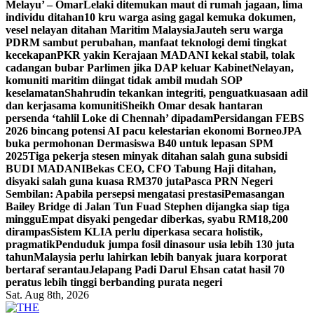
Melayu’ – Omar
Lelaki ditemukan maut di rumah jagaan, lima
individu ditahan
10 kru warga asing gagal kemuka dokumen,
vesel nelayan ditahan Maritim Malaysia
Jauteh seru warga
PDRM sambut perubahan, manfaat teknologi demi tingkat
kecekapan
PKR yakin Kerajaan MADANI kekal stabil, tolak
cadangan bubar Parlimen jika DAP keluar Kabinet
Nelayan,
komuniti maritim diingat tidak ambil mudah SOP
keselamatan
Shahrudin tekankan integriti, penguatkuasaan adil
dan kerjasama komuniti
Sheikh Omar desak hantaran
persenda ‘tahlil Loke di Chennah’ dipadam
Persidangan FEBS
2026 bincang potensi AI pacu kelestarian ekonomi Borneo
JPA
buka permohonan Dermasiswa B40 untuk lepasan SPM
2025
Tiga pekerja stesen minyak ditahan salah guna subsidi
BUDI MADANI
Bekas CEO, CFO Tabung Haji ditahan,
disyaki salah guna kuasa RM370 juta
Pasca PRN Negeri
Sembilan: Apabila persepsi mengatasi prestasi
Pemasangan
Bailey Bridge di Jalan Tun Fuad Stephen dijangka siap tiga
minggu
Empat disyaki pengedar diberkas, syabu RM18,200
dirampas
Sistem KLIA perlu diperkasa secara holistik,
pragmatik
Penduduk jumpa fosil dinasour usia lebih 130 juta
tahun
Malaysia perlu lahirkan lebih banyak juara korporat
bertaraf serantau
Jelapang Padi Darul Ehsan catat hasil 70
peratus lebih tinggi berbanding purata negeri
Sat. Aug 8th, 2026