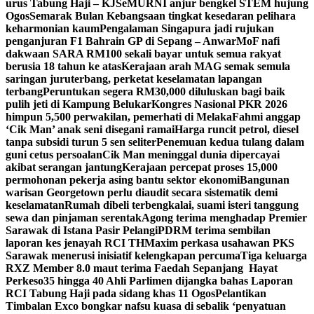
urus Tabung Haji – KJ
SeMURNI anjur bengkel STEM hujung
Ogos
Semarak Bulan Kebangsaan tingkat kesedaran pelihara
keharmonian kaum
Pengalaman Singapura jadi rujukan
penganjuran F1 Bahrain GP di Sepang – Anwar
MoF nafi
dakwaan SARA RM100 sekali bayar untuk semua rakyat
berusia 18 tahun ke atas
Kerajaan arah MAG semak semula
saringan juruterbang, perketat keselamatan lapangan
terbang
Peruntukan segera RM30,000 diluluskan bagi baik
pulih jeti di Kampung Belukar
Kongres Nasional PKR 2026
himpun 5,500 perwakilan, pemerhati di Melaka
Fahmi anggap
‘Cik Man’ anak seni disegani ramai
Harga runcit petrol, diesel
tanpa subsidi turun 5 sen seliter
Penemuan kedua tulang dalam
guni cetus persoalan
Cik Man meninggal dunia dipercayai
akibat serangan jantung
Kerajaan percepat proses 15,000
permohonan pekerja asing bantu sektor ekonomi
Bangunan
warisan Georgetown perlu diaudit secara sistematik demi
keselamatan
Rumah dibeli terbengkalai, suami isteri tanggung
sewa dan pinjaman serentak
Agong terima menghadap Premier
Sarawak di Istana Pasir Pelangi
PDRM terima sembilan
laporan kes jenayah RCI TH
Maxim perkasa usahawan PKS
Sarawak menerusi inisiatif kelengkapan percuma
Tiga keluarga
RXZ Member 8.0 maut terima Faedah Sepanjang Hayat
Perkeso
35 hingga 40 Ahli Parlimen dijangka bahas Laporan
RCI Tabung Haji pada sidang khas 11 Ogos
Pelantikan
Timbalan Exco bongkar nafsu kuasa di sebalik ‘penyatuan