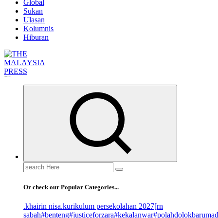
Global
Sukan
Ulasan
Kolumnis
Hiburan
Informasi Berfakta Membuka Minda
Search
for:
Or check our Popular Categories...
.khairin nisa
.kurikulum persekolahan 2027
[rn
sabah
#benteng
#justiceforzara
#kekalanwar
#polahdolokbaruma