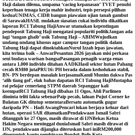
Haji dalam dilema, umpama ‘cacing kepanasan’
TVET penuhi
keperluan tenaga kerja mahir industri, tepis persepsi pilihan
kedua
UNIMAS, CIDB bangun piawaian ujian tanah gambut
di Sarawak
HASiL mulakan siasatan cukai individu dikaitkan
laporan RCI Tabung Haji
Anwar utamakan kepentingan
pendeposit Tabung Haji mengatasi populariti politik
Jangan ada
lagi ‘tangan ghaib’ usik Tabung Haji – ABIM
Wujudkan
undang-undang khusus agar campur tangan politik dalam
Tabung Haji dapat dinoktahkan
Nurul Izzah lepas jawatan,
kita terima baik – Anwar
Pesantun 2026 jayakan misi perkasa
seni budaya warisan bangsa
Pasangan penagih warga emas
antara 1,000 individu ditahan AADK
Hasil sektor hutan Pahang
cecah RM80 juta
PRU16: PH berada dalam kedudukan stabil,
BN- PN berdepan masalah kerjasama
Kamil Munim dakwa Pas
‘alih tiang gol’, elak bahas dapatan RCI Tabung Haji
Mustapha
rai pelajar cemerlang STPM daerah Sepanggar kali
keempat
RCI Tabung Haji dibahas 11 Ogos, Ahli Parlimen
diminta teliti fakta sebenar
Paip pecah, laluan Pujut Corner ke
Bulatan GK ditutup sementara
Bersatu automatik gugur
daripada PN – Hadi Awang
Pencari lokan berjaya keluar dari
hutan, operasi SAR ditamatkan
Pendakwaan Ismail Sabri
ditangguh ke 27 Ogos, masih dirawat di IJN
Bekas Ketua
Hakim Negara meninggal dunia
Ismail Sabri masih dirawat di
IJN, pendakwaan dijangka diteruskan hari ini
RM200,000
diperuntuk bantu pembinaan Pondok Polis Kota