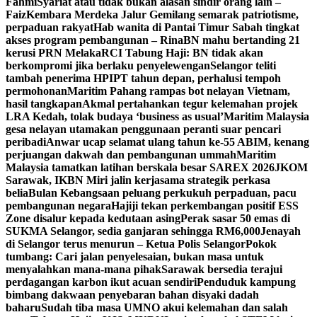
Fahmi
Syariat atau tidak bukan alasan sindir orang lain –
Faiz
Kembara Merdeka Jalur Gemilang semarak patriotisme,
perpaduan rakyat
Hab wanita di Pantai Timur Sabah tingkat
akses program pembangunan – Rina
BN mahu bertanding 21
kerusi PRN Melaka
RCI Tabung Haji: BN tidak akan
berkompromi jika berlaku penyelewengan
Selangor teliti
tambah penerima HPIPT tahun depan, perhalusi tempoh
permohonan
Maritim Pahang rampas bot nelayan Vietnam,
hasil tangkapan
Akmal pertahankan tegur kelemahan projek
LRA Kedah, tolak budaya ‘business as usual’
Maritim Malaysia
gesa nelayan utamakan penggunaan peranti suar pencari
peribadi
Anwar ucap selamat ulang tahun ke-55 ABIM, kenang
perjuangan dakwah dan pembangunan ummah
Maritim
Malaysia tamatkan latihan berskala besar SAREX 2026
JKOM
Sarawak, IKBN Miri jalin kerjasama strategik perkasa
belia
Bulan Kebangsaan peluang perkukuh perpaduan, pacu
pembangunan negara
Hajiji tekan perkembangan positif ESS
Zone disalur kepada kedutaan asing
Perak sasar 50 emas di
SUKMA Selangor, sedia ganjaran sehingga RM6,000
Jenayah
di Selangor terus menurun – Ketua Polis Selangor
Pokok
tumbang: Cari jalan penyelesaian, bukan masa untuk
menyalahkan mana-mana pihak
Sarawak bersedia terajui
perdagangan karbon ikut acuan sendiri
Penduduk kampung
bimbang dakwaan penyebaran bahan disyaki dadah
baharu
Sudah tiba masa UMNO akui kelemahan dan salah