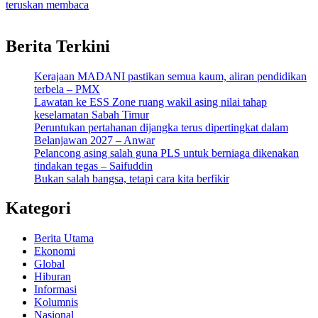
teruskan membaca
Berita Terkini
Kerajaan MADANI pastikan semua kaum, aliran pendidikan
terbela – PMX
Lawatan ke ESS Zone ruang wakil asing nilai tahap
keselamatan Sabah Timur
Peruntukan pertahanan dijangka terus dipertingkat dalam
Belanjawan 2027 – Anwar
Pelancong asing salah guna PLS untuk berniaga dikenakan
tindakan tegas – Saifuddin
Bukan salah bangsa, tetapi cara kita berfikir
Kategori
Berita Utama
Ekonomi
Global
Hiburan
Informasi
Kolumnis
Nasional