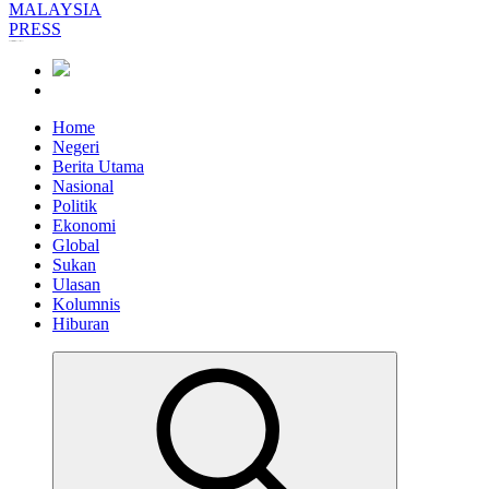
Informasi Berfakta Membuka Minda
Home
Negeri
Berita Utama
Nasional
Politik
Ekonomi
Global
Sukan
Ulasan
Kolumnis
Hiburan