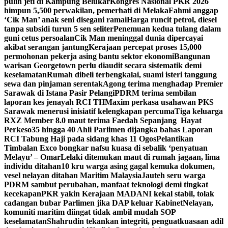
pulih jeti di Kampung Belukar
Kongres Nasional PKR 2026
himpun 5,500 perwakilan, pemerhati di Melaka
Fahmi anggap
‘Cik Man’ anak seni disegani ramai
Harga runcit petrol, diesel
tanpa subsidi turun 5 sen seliter
Penemuan kedua tulang dalam
guni cetus persoalan
Cik Man meninggal dunia dipercayai
akibat serangan jantung
Kerajaan percepat proses 15,000
permohonan pekerja asing bantu sektor ekonomi
Bangunan
warisan Georgetown perlu diaudit secara sistematik demi
keselamatan
Rumah dibeli terbengkalai, suami isteri tanggung
sewa dan pinjaman serentak
Agong terima menghadap Premier
Sarawak di Istana Pasir Pelangi
PDRM terima sembilan
laporan kes jenayah RCI TH
Maxim perkasa usahawan PKS
Sarawak menerusi inisiatif kelengkapan percuma
Tiga keluarga
RXZ Member 8.0 maut terima Faedah Sepanjang Hayat
Perkeso
35 hingga 40 Ahli Parlimen dijangka bahas Laporan
RCI Tabung Haji pada sidang khas 11 Ogos
Pelantikan
Timbalan Exco bongkar nafsu kuasa di sebalik ‘penyatuan
Melayu’ – Omar
Lelaki ditemukan maut di rumah jagaan, lima
individu ditahan
10 kru warga asing gagal kemuka dokumen,
vesel nelayan ditahan Maritim Malaysia
Jauteh seru warga
PDRM sambut perubahan, manfaat teknologi demi tingkat
kecekapan
PKR yakin Kerajaan MADANI kekal stabil, tolak
cadangan bubar Parlimen jika DAP keluar Kabinet
Nelayan,
komuniti maritim diingat tidak ambil mudah SOP
keselamatan
Shahrudin tekankan integriti, penguatkuasaan adil