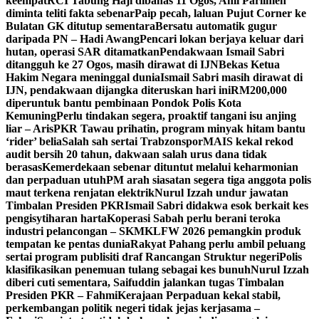
keempat
RCI Tabung Haji dibahas 11 Ogos, Ahli Parlimen
diminta teliti fakta sebenar
Paip pecah, laluan Pujut Corner ke
Bulatan GK ditutup sementara
Bersatu automatik gugur
daripada PN – Hadi Awang
Pencari lokan berjaya keluar dari
hutan, operasi SAR ditamatkan
Pendakwaan Ismail Sabri
ditangguh ke 27 Ogos, masih dirawat di IJN
Bekas Ketua
Hakim Negara meninggal dunia
Ismail Sabri masih dirawat di
IJN, pendakwaan dijangka diteruskan hari ini
RM200,000
diperuntuk bantu pembinaan Pondok Polis Kota
Kemuning
Perlu tindakan segera, proaktif tangani isu anjing
liar – Aris
PKR Tawau prihatin, program minyak hitam bantu
‘rider’ belia
Salah sah sertai Trabzonspor
MAIS kekal rekod
audit bersih 20 tahun, dakwaan salah urus dana tidak
berasas
Kemerdekaan sebenar dituntut melalui keharmonian
dan perpaduan utuh
PM arah siasatan segera tiga anggota polis
maut terkena renjatan elektrik
Nurul Izzah undur jawatan
Timbalan Presiden PKR
Ismail Sabri didakwa esok berkait kes
pengisytiharan harta
Koperasi Sabah perlu berani teroka
industri pelancongan – SKM
KLFW 2026 pemangkin produk
tempatan ke pentas dunia
Rakyat Pahang perlu ambil peluang
sertai program publisiti draf Rancangan Struktur negeri
Polis
klasifikasikan penemuan tulang sebagai kes bunuh
Nurul Izzah
diberi cuti sementara, Saifuddin jalankan tugas Timbalan
Presiden PKR – Fahmi
Kerajaan Perpaduan kekal stabil,
perkembangan politik negeri tidak jejas kerjasama –