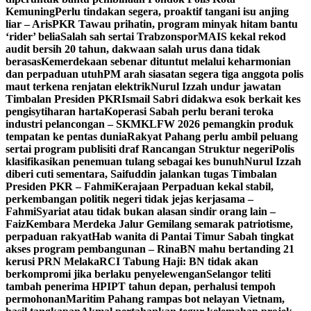
Kemuning
Perlu tindakan segera, proaktif tangani isu anjing
liar – Aris
PKR Tawau prihatin, program minyak hitam bantu
‘rider’ belia
Salah sah sertai Trabzonspor
MAIS kekal rekod
audit bersih 20 tahun, dakwaan salah urus dana tidak
berasas
Kemerdekaan sebenar dituntut melalui keharmonian
dan perpaduan utuh
PM arah siasatan segera tiga anggota polis
maut terkena renjatan elektrik
Nurul Izzah undur jawatan
Timbalan Presiden PKR
Ismail Sabri didakwa esok berkait kes
pengisytiharan harta
Koperasi Sabah perlu berani teroka
industri pelancongan – SKM
KLFW 2026 pemangkin produk
tempatan ke pentas dunia
Rakyat Pahang perlu ambil peluang
sertai program publisiti draf Rancangan Struktur negeri
Polis
klasifikasikan penemuan tulang sebagai kes bunuh
Nurul Izzah
diberi cuti sementara, Saifuddin jalankan tugas Timbalan
Presiden PKR – Fahmi
Kerajaan Perpaduan kekal stabil,
perkembangan politik negeri tidak jejas kerjasama –
Fahmi
Syariat atau tidak bukan alasan sindir orang lain –
Faiz
Kembara Merdeka Jalur Gemilang semarak patriotisme,
perpaduan rakyat
Hab wanita di Pantai Timur Sabah tingkat
akses program pembangunan – Rina
BN mahu bertanding 21
kerusi PRN Melaka
RCI Tabung Haji: BN tidak akan
berkompromi jika berlaku penyelewengan
Selangor teliti
tambah penerima HPIPT tahun depan, perhalusi tempoh
permohonan
Maritim Pahang rampas bot nelayan Vietnam,