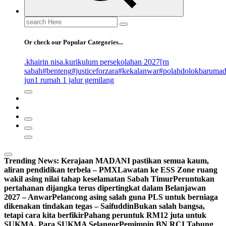
Search
for:
Or check our Popular Categories...
.khairin nisa
.kurikulum persekolahan 2027
[rn
sabah
#benteng
#justiceforzara
#kekalanwar
#polahdolokbaruma
jun
1 rumah 1 jalur gemilang
Trending News:
Kerajaan MADANI pastikan semua kaum,
aliran pendidikan terbela – PMX
Lawatan ke ESS Zone ruang
wakil asing nilai tahap keselamatan Sabah Timur
Peruntukan
pertahanan dijangka terus dipertingkat dalam Belanjawan
2027 – Anwar
Pelancong asing salah guna PLS untuk berniaga
dikenakan tindakan tegas – Saifuddin
Bukan salah bangsa,
tetapi cara kita berfikir
Pahang peruntuk RM12 juta untuk
SUKMA, Para SUKMA Selangor
Pemimpin BN RCI Tabung