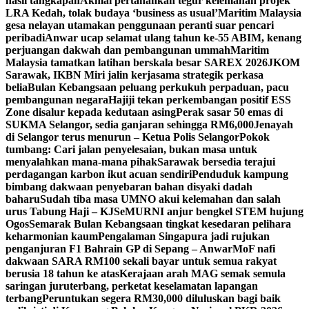
hasil tangkapan
Akmal pertahankan tegur kelemahan projek
LRA Kedah, tolak budaya ‘business as usual’
Maritim Malaysia
gesa nelayan utamakan penggunaan peranti suar pencari
peribadi
Anwar ucap selamat ulang tahun ke-55 ABIM, kenang
perjuangan dakwah dan pembangunan ummah
Maritim
Malaysia tamatkan latihan berskala besar SAREX 2026
JKOM
Sarawak, IKBN Miri jalin kerjasama strategik perkasa
belia
Bulan Kebangsaan peluang perkukuh perpaduan, pacu
pembangunan negara
Hajiji tekan perkembangan positif ESS
Zone disalur kepada kedutaan asing
Perak sasar 50 emas di
SUKMA Selangor, sedia ganjaran sehingga RM6,000
Jenayah
di Selangor terus menurun – Ketua Polis Selangor
Pokok
tumbang: Cari jalan penyelesaian, bukan masa untuk
menyalahkan mana-mana pihak
Sarawak bersedia terajui
perdagangan karbon ikut acuan sendiri
Penduduk kampung
bimbang dakwaan penyebaran bahan disyaki dadah
baharu
Sudah tiba masa UMNO akui kelemahan dan salah
urus Tabung Haji – KJ
SeMURNI anjur bengkel STEM hujung
Ogos
Semarak Bulan Kebangsaan tingkat kesedaran pelihara
keharmonian kaum
Pengalaman Singapura jadi rujukan
penganjuran F1 Bahrain GP di Sepang – Anwar
MoF nafi
dakwaan SARA RM100 sekali bayar untuk semua rakyat
berusia 18 tahun ke atas
Kerajaan arah MAG semak semula
saringan juruterbang, perketat keselamatan lapangan
terbang
Peruntukan segera RM30,000 diluluskan bagi baik