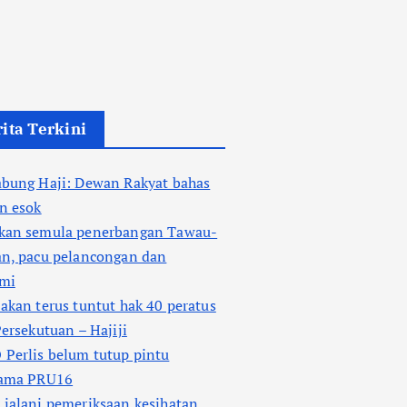
ita Terkini
abung Haji: Dewan Rakyat bahas
n esok
kan semula penerbangan Tawau-
an, pacu pelancongan dan
mi
akan terus tuntut hak 40 peratus
Persekutuan – Hajiji
Perlis belum tutup pintu
sama PRU16
jalani pemeriksaan kesihatan,