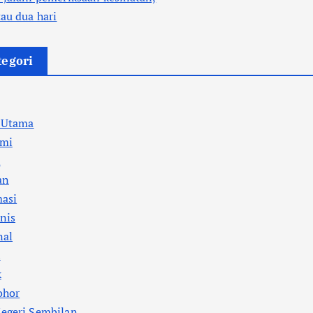
au dua hari
tegori
a Utama
mi
l
an
masi
nis
nal
i
k
ohor
egeri Sembilan