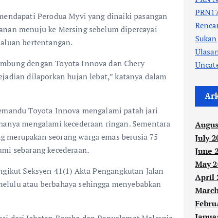
PRN17
 mendapati Perodua Myvi yang dinaiki pasangan
Renc
anan menuju ke Mersing sebelum dipercayai
Sukan
laluan bertentangan.
Ulasa
embung dengan Toyota Innova dan Chery
Uncat
jadian dilaporkan hujan lebat,” katanya dalam
Ar
pemandu Toyota Innova mengalami patah jari
 hanya mengalami kecederaan ringan. Sementara
Augus
g merupakan seorang warga emas berusia 75
July 2
ami sebarang kecederaan.
June 
May 2
engikut Seksyen 41(1) Akta Pengangkutan Jalan
April
elulu atau berbahaya sehingga menyebabkan
March
Febru
Janua
asi dari Jabatan Bomba dan Penyelamat Malaysia