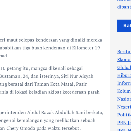
dipant
Ka
ri maut selepas kenderaan yang dinaiki mereka
babitkan tiga buah kenderaan di Kilometer 19
Berit
had.
Ekono
Globa
.10 petang itu, mangsa dikenali sebagai
Hibur
taman, 24, dan isterinya, Siti Nur Aisyah
Infor
ang berasal dari Taman Kota Masai, Pasir
Kolum
ia di lokasi kejadian akibat kecederaan parah
Nasio
.
Neger
uperintenden Abdul Razak Abdullah Sani berkata,
Politi
ngenai kemalangan yang melibatkan sebuah
PRN J
an Chery Omoda pada waktu tersebut.
PRN N