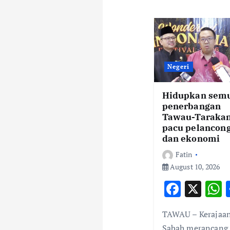
a
v
i
Negeri
g
Hidupkan sem
penerbangan
Tawau-Tarakan
a
pacu pelancon
dan ekonomi
t
Fatin
August 10, 2026
i
F
X
ac
o
TAWAU – Kerajaa
e
a
Sabah merancang