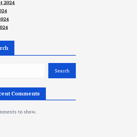
t 2024
024
2024
024
rch
Search
cent Comments
mments to show.