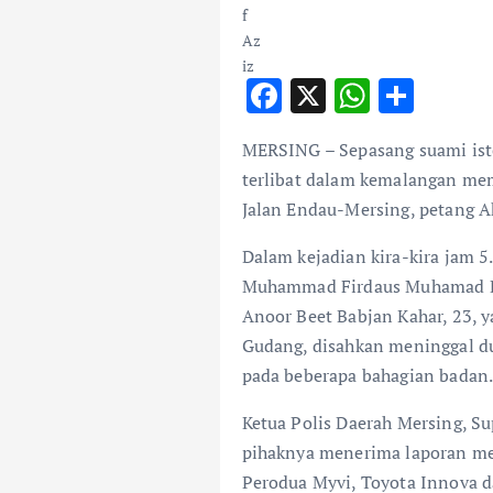
F
X
W
S
ac
h
h
MERSING – Sepasang suami iste
e
at
ar
terlibat dalam kemalangan mem
b
s
e
Jalan Endau-Mersing, petang A
o
A
Dalam kejadian kira-kira jam 5
o
p
Muhammad Firdaus Muhamad Bus
k
p
Anoor Beet Babjan Kahar, 23, y
Gudang, disahkan meninggal dun
pada beberapa bahagian badan
Ketua Polis Daerah Mersing, S
pihaknya menerima laporan me
Perodua Myvi, Toyota Innova d