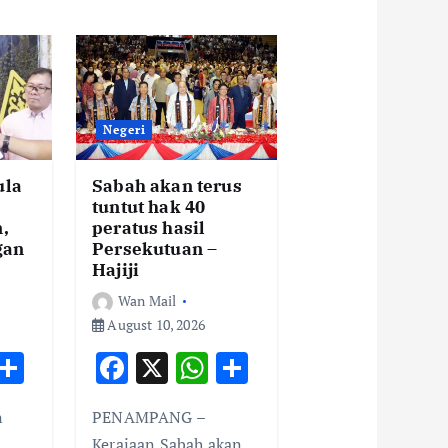
Negeri
ula
Sabah akan terus
tuntut hak 40
,
peratus hasil
gan
Persekutuan –
Hajiji
Wan Mail
August 10, 2026
W
S
F
X
W
S
h
h
ac
h
h
n
PENAMPANG –
t
ar
e
at
ar
Kerajaan Sabah akan