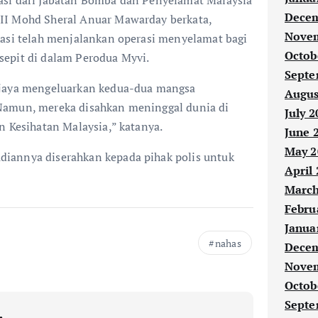
Decem
II Mohd Sheral Anuar Mawarday berkata,
Novem
kasi telah menjalankan operasi menyelamat bagi
Octob
epit di dalam Perodua Myvi.
Septe
rjaya mengeluarkan kedua-dua mangsa
Augus
Namun, mereka disahkan meninggal dunia di
July 2
n Kesihatan Malaysia,” katanya.
June 
May 2
iannya diserahkan kepada pihak polis untuk
April
March
Febru
Janua
nahas
Decem
Novem
Octob
Septe