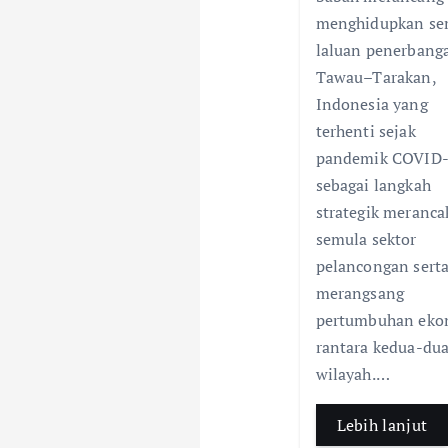
b
s
n
menghidupkan se
o
laluan penerbang
o
Tawau–Tarakan,
k
Indonesia yang
terhenti sejak
pandemik COVID-
sebagai langkah
strategik meranc
semula sektor
pelancongan sert
merangsang
pertumbuhan eko
rantara kedua-du
wilayah.…
Lebih lanjut