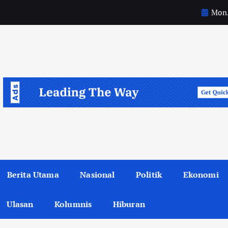
Mon.
m
u
l
a
Berita Utama
Nasional
Politik
Ekonomi
Ulasan
Kolumnis
Hiburan