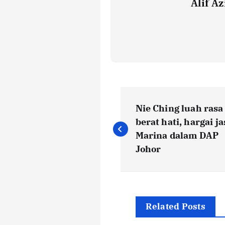
Alif Az
P
Nie Ching luah rasa
o
berat hati, hargai ja
Marina dalam DAP
s
Johor
t
n
Related Posts