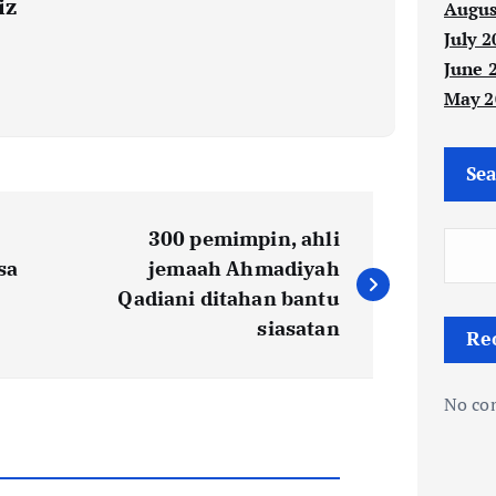
iz
Augus
July 2
June 
May 2
Sea
300 pemimpin, ahli
sa
jemaah Ahmadiyah
Qadiani ditahan bantu
siasatan
Re
No co