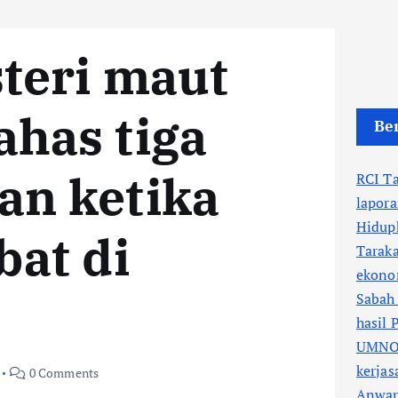
steri maut
ahas tiga
Ber
an ketika
RCI T
lapora
Hidup
bat di
Tarak
ekono
Sabah 
hasil 
UMNO 
kerja
0 Comments
Anwar 