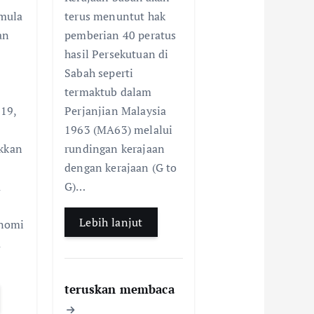
e
b
s
e
mula
terus menuntut hak
A
o
A
an
pemberian 40 peratus
p
o
p
hasil Persekutuan di
p
k
p
Sabah seperti
termaktub dalam
19,
Perjanjian Malaysia
1963 (MA63) melalui
akkan
rundingan kerajaan
dengan kerajaan (G to
a
G)…
Lebih lanjut
nomi
a
teruskan membaca