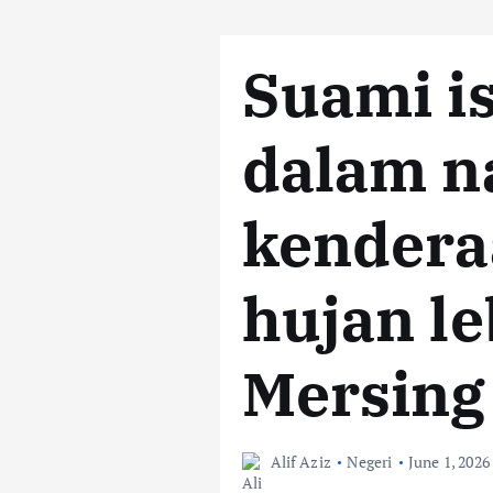
Suami i
dalam n
kendera
hujan le
Mersing
Alif Aziz
Negeri
June 1, 2026