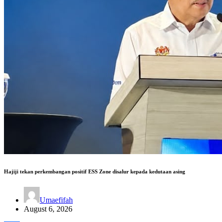
Hajiji tekan perkembangan positif ESS Zone disalur kepada kedutaan asing
Umaefifah
August 6, 2026