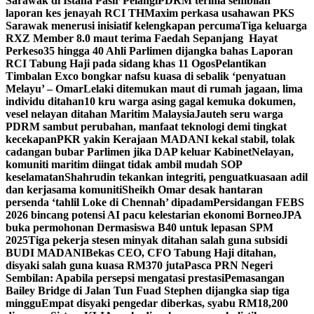
Sarawak di Istana Pasir Pelangi
PDRM terima sembilan
laporan kes jenayah RCI TH
Maxim perkasa usahawan PKS
Sarawak menerusi inisiatif kelengkapan percuma
Tiga keluarga
RXZ Member 8.0 maut terima Faedah Sepanjang Hayat
Perkeso
35 hingga 40 Ahli Parlimen dijangka bahas Laporan
RCI Tabung Haji pada sidang khas 11 Ogos
Pelantikan
Timbalan Exco bongkar nafsu kuasa di sebalik ‘penyatuan
Melayu’ – Omar
Lelaki ditemukan maut di rumah jagaan, lima
individu ditahan
10 kru warga asing gagal kemuka dokumen,
vesel nelayan ditahan Maritim Malaysia
Jauteh seru warga
PDRM sambut perubahan, manfaat teknologi demi tingkat
kecekapan
PKR yakin Kerajaan MADANI kekal stabil, tolak
cadangan bubar Parlimen jika DAP keluar Kabinet
Nelayan,
komuniti maritim diingat tidak ambil mudah SOP
keselamatan
Shahrudin tekankan integriti, penguatkuasaan adil
dan kerjasama komuniti
Sheikh Omar desak hantaran
persenda ‘tahlil Loke di Chennah’ dipadam
Persidangan FEBS
2026 bincang potensi AI pacu kelestarian ekonomi Borneo
JPA
buka permohonan Dermasiswa B40 untuk lepasan SPM
2025
Tiga pekerja stesen minyak ditahan salah guna subsidi
BUDI MADANI
Bekas CEO, CFO Tabung Haji ditahan,
disyaki salah guna kuasa RM370 juta
Pasca PRN Negeri
Sembilan: Apabila persepsi mengatasi prestasi
Pemasangan
Bailey Bridge di Jalan Tun Fuad Stephen dijangka siap tiga
minggu
Empat disyaki pengedar diberkas, syabu RM18,200