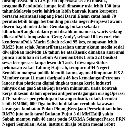
dirampas
Sistem KLIA perlu diperkasa secara holistik,
pragmatik
Penduduk jumpa fosil dinasour usia lebih 130 juta
tahun
Malaysia perlu lahirkan lebih banyak juara korporat
bertaraf serantau
Jelapang Padi Darul Ehsan catat hasil 70
peratus lebih tinggi berbanding purata negeri
Penjawat awam
diseru hayati nilai Jalur Gemilang, bukan sekadar
kibarkan
Rangka dalam guni disahkan manusia, waris sedang
dikesan
Polis tumpaskan ‘Geng Andy’, selesai 10 kes curi rim
kenderaan
Polis Marin Sabah rekod 95 kes, rampasan lebih
RM25 juta sejak Januari
Pengesahan umur akaun media sosial
diwajibkan individu 16 tahun ke atas
Rasuk dimakan anai-anai
punca runtuhan di Lebuh Armenian
DBKL sita 323 basikal
sewa beroperasi tanpa lesen di Tasik Titiwangsa
Status
pelunasan zakat Tabung Haji sah, sempurna
PH Negeri
Sembilan mangsa politik identiti kaum, agama
Himpunan RXZ
Member catat 11 maut daripada 46 kes kemalangan
Petronas
lancar dua platform digital tingkat tenaga kerja industri
minyak dan gas Sabah
Gaji bawah minimum, tiada kontrak
kerja dikesan dalam operasi antipemerdagangan orang
Operasi
JTF banteras penyeludupan barang subsidi, rokok bernilai
lebih RM660, 000
Tiga individu ditahan ceroboh kawasan
larangan Jambatan Pulau Pinang
Kerajaan Persekutuan lulus
RM70 juta naik taraf Bulatan Pujut 3 di Miri
Hajiji yakin
Sabah mampu raih 40 emas pada SUKMA Selangor
Pasca PRN
Negeri Sembilan: Adat, institusi diraja bukan modal rebut