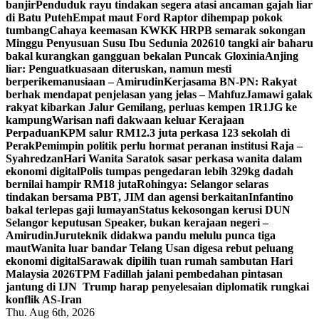
banjir
Penduduk rayu tindakan segera atasi ancaman gajah liar
di Batu Puteh
Empat maut Ford Raptor dihempap pokok
tumbang
Cahaya keemasan KWKK HRPB semarak sokongan
Minggu Penyusuan Susu Ibu Sedunia 2026
10 tangki air baharu
bakal kurangkan gangguan bekalan Puncak Gloxinia
Anjing
liar: Penguatkuasaan diteruskan, namun mesti
berperikemanusiaan – Amirudin
Kerjasama BN-PN: Rakyat
berhak mendapat penjelasan yang jelas – Mahfuz
Jamawi galak
rakyat kibarkan Jalur Gemilang, perluas kempen 1R1JG ke
kampung
Warisan nafi dakwaan keluar Kerajaan
Perpaduan
KPM salur RM12.3 juta perkasa 123 sekolah di
Perak
Pemimpin politik perlu hormat peranan institusi Raja –
Syahredzan
Hari Wanita Saratok sasar perkasa wanita dalam
ekonomi digital
Polis tumpas pengedaran lebih 329kg dadah
bernilai hampir RM18 juta
Rohingya: Selangor selaras
tindakan bersama PBT, JIM dan agensi berkaitan
Infantino
bakal terlepas gaji lumayan
Status kekosongan kerusi DUN
Selangor keputusan Speaker, bukan kerajaan negeri –
Amirudin
Juruteknik didakwa pandu melulu punca tiga
maut
Wanita luar bandar Telang Usan digesa rebut peluang
ekonomi digital
Sarawak dipilih tuan rumah sambutan Hari
Malaysia 2026
TPM Fadillah jalani pembedahan pintasan
jantung di IJN
Trump harap penyelesaian diplomatik rungkai
konflik AS-Iran
Thu. Aug 6th, 2026