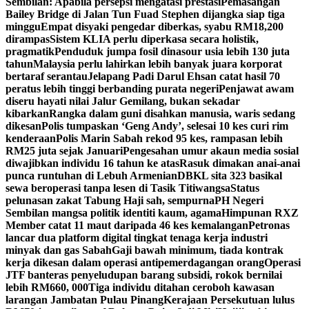
Sembilan: Apabila persepsi mengatasi prestasi
Pemasangan
Bailey Bridge di Jalan Tun Fuad Stephen dijangka siap tiga
minggu
Empat disyaki pengedar diberkas, syabu RM18,200
dirampas
Sistem KLIA perlu diperkasa secara holistik,
pragmatik
Penduduk jumpa fosil dinasour usia lebih 130 juta
tahun
Malaysia perlu lahirkan lebih banyak juara korporat
bertaraf serantau
Jelapang Padi Darul Ehsan catat hasil 70
peratus lebih tinggi berbanding purata negeri
Penjawat awam
diseru hayati nilai Jalur Gemilang, bukan sekadar
kibarkan
Rangka dalam guni disahkan manusia, waris sedang
dikesan
Polis tumpaskan ‘Geng Andy’, selesai 10 kes curi rim
kenderaan
Polis Marin Sabah rekod 95 kes, rampasan lebih
RM25 juta sejak Januari
Pengesahan umur akaun media sosial
diwajibkan individu 16 tahun ke atas
Rasuk dimakan anai-anai
punca runtuhan di Lebuh Armenian
DBKL sita 323 basikal
sewa beroperasi tanpa lesen di Tasik Titiwangsa
Status
pelunasan zakat Tabung Haji sah, sempurna
PH Negeri
Sembilan mangsa politik identiti kaum, agama
Himpunan RXZ
Member catat 11 maut daripada 46 kes kemalangan
Petronas
lancar dua platform digital tingkat tenaga kerja industri
minyak dan gas Sabah
Gaji bawah minimum, tiada kontrak
kerja dikesan dalam operasi antipemerdagangan orang
Operasi
JTF banteras penyeludupan barang subsidi, rokok bernilai
lebih RM660, 000
Tiga individu ditahan ceroboh kawasan
larangan Jambatan Pulau Pinang
Kerajaan Persekutuan lulus