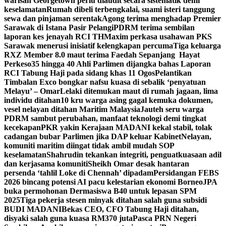
warisan Georgetown perlu diaudit secara sistematik demi
keselamatan
Rumah dibeli terbengkalai, suami isteri tanggung
sewa dan pinjaman serentak
Agong terima menghadap Premier
Sarawak di Istana Pasir Pelangi
PDRM terima sembilan
laporan kes jenayah RCI TH
Maxim perkasa usahawan PKS
Sarawak menerusi inisiatif kelengkapan percuma
Tiga keluarga
RXZ Member 8.0 maut terima Faedah Sepanjang Hayat
Perkeso
35 hingga 40 Ahli Parlimen dijangka bahas Laporan
RCI Tabung Haji pada sidang khas 11 Ogos
Pelantikan
Timbalan Exco bongkar nafsu kuasa di sebalik ‘penyatuan
Melayu’ – Omar
Lelaki ditemukan maut di rumah jagaan, lima
individu ditahan
10 kru warga asing gagal kemuka dokumen,
vesel nelayan ditahan Maritim Malaysia
Jauteh seru warga
PDRM sambut perubahan, manfaat teknologi demi tingkat
kecekapan
PKR yakin Kerajaan MADANI kekal stabil, tolak
cadangan bubar Parlimen jika DAP keluar Kabinet
Nelayan,
komuniti maritim diingat tidak ambil mudah SOP
keselamatan
Shahrudin tekankan integriti, penguatkuasaan adil
dan kerjasama komuniti
Sheikh Omar desak hantaran
persenda ‘tahlil Loke di Chennah’ dipadam
Persidangan FEBS
2026 bincang potensi AI pacu kelestarian ekonomi Borneo
JPA
buka permohonan Dermasiswa B40 untuk lepasan SPM
2025
Tiga pekerja stesen minyak ditahan salah guna subsidi
BUDI MADANI
Bekas CEO, CFO Tabung Haji ditahan,
disyaki salah guna kuasa RM370 juta
Pasca PRN Negeri