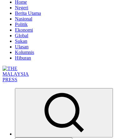
Home
Negeri
Berita Utama
Nasional
Politik
Ekonomi
Global
Sukan
Ulasan
Kolumnis
Hiburan
Informasi Berfakta Membuka Minda