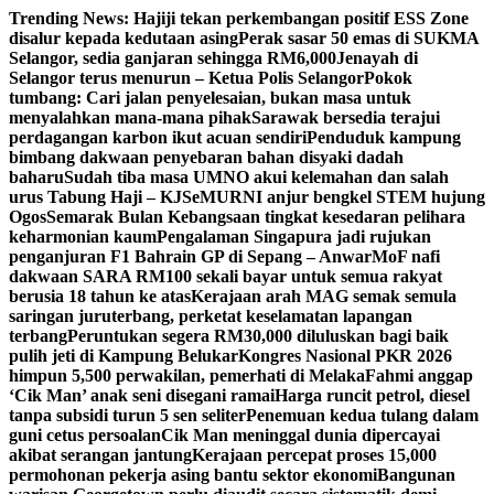
Skip
Trending News:
Hajiji tekan perkembangan positif ESS Zone
to
disalur kepada kedutaan asing
Perak sasar 50 emas di SUKMA
content
Selangor, sedia ganjaran sehingga RM6,000
Jenayah di
Selangor terus menurun – Ketua Polis Selangor
Pokok
tumbang: Cari jalan penyelesaian, bukan masa untuk
menyalahkan mana-mana pihak
Sarawak bersedia terajui
perdagangan karbon ikut acuan sendiri
Penduduk kampung
bimbang dakwaan penyebaran bahan disyaki dadah
baharu
Sudah tiba masa UMNO akui kelemahan dan salah
urus Tabung Haji – KJ
SeMURNI anjur bengkel STEM hujung
Ogos
Semarak Bulan Kebangsaan tingkat kesedaran pelihara
keharmonian kaum
Pengalaman Singapura jadi rujukan
penganjuran F1 Bahrain GP di Sepang – Anwar
MoF nafi
dakwaan SARA RM100 sekali bayar untuk semua rakyat
berusia 18 tahun ke atas
Kerajaan arah MAG semak semula
saringan juruterbang, perketat keselamatan lapangan
terbang
Peruntukan segera RM30,000 diluluskan bagi baik
pulih jeti di Kampung Belukar
Kongres Nasional PKR 2026
himpun 5,500 perwakilan, pemerhati di Melaka
Fahmi anggap
‘Cik Man’ anak seni disegani ramai
Harga runcit petrol, diesel
tanpa subsidi turun 5 sen seliter
Penemuan kedua tulang dalam
guni cetus persoalan
Cik Man meninggal dunia dipercayai
akibat serangan jantung
Kerajaan percepat proses 15,000
permohonan pekerja asing bantu sektor ekonomi
Bangunan