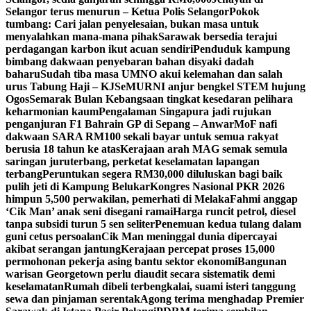
Selangor terus menurun – Ketua Polis Selangor
Pokok
tumbang: Cari jalan penyelesaian, bukan masa untuk
menyalahkan mana-mana pihak
Sarawak bersedia terajui
perdagangan karbon ikut acuan sendiri
Penduduk kampung
bimbang dakwaan penyebaran bahan disyaki dadah
baharu
Sudah tiba masa UMNO akui kelemahan dan salah
urus Tabung Haji – KJ
SeMURNI anjur bengkel STEM hujung
Ogos
Semarak Bulan Kebangsaan tingkat kesedaran pelihara
keharmonian kaum
Pengalaman Singapura jadi rujukan
penganjuran F1 Bahrain GP di Sepang – Anwar
MoF nafi
dakwaan SARA RM100 sekali bayar untuk semua rakyat
berusia 18 tahun ke atas
Kerajaan arah MAG semak semula
saringan juruterbang, perketat keselamatan lapangan
terbang
Peruntukan segera RM30,000 diluluskan bagi baik
pulih jeti di Kampung Belukar
Kongres Nasional PKR 2026
himpun 5,500 perwakilan, pemerhati di Melaka
Fahmi anggap
‘Cik Man’ anak seni disegani ramai
Harga runcit petrol, diesel
tanpa subsidi turun 5 sen seliter
Penemuan kedua tulang dalam
guni cetus persoalan
Cik Man meninggal dunia dipercayai
akibat serangan jantung
Kerajaan percepat proses 15,000
permohonan pekerja asing bantu sektor ekonomi
Bangunan
warisan Georgetown perlu diaudit secara sistematik demi
keselamatan
Rumah dibeli terbengkalai, suami isteri tanggung
sewa dan pinjaman serentak
Agong terima menghadap Premier