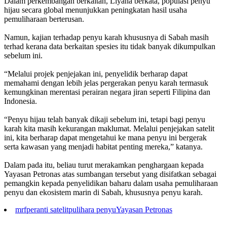
Dalam perkembangan berkaitan, Liyana berkata, populasi penyu
hijau secara global menunjukkan peningkatan hasil usaha
pemuliharaan berterusan.
Namun, kajian terhadap penyu karah khususnya di Sabah masih
terhad kerana data berkaitan spesies itu tidak banyak dikumpulkan
sebelum ini.
“Melalui projek penjejakan ini, penyelidik berharap dapat
memahami dengan lebih jelas pergerakan penyu karah termasuk
kemungkinan merentasi perairan negara jiran seperti Filipina dan
Indonesia.
“Penyu hijau telah banyak dikaji sebelum ini, tetapi bagi penyu
karah kita masih kekurangan maklumat. Melalui penjejakan satelit
ini, kita berharap dapat mengetahui ke mana penyu ini bergerak
serta kawasan yang menjadi habitat penting mereka,” katanya.
Dalam pada itu, beliau turut merakamkan penghargaan kepada
Yayasan Petronas atas sumbangan tersebut yang disifatkan sebagai
pemangkin kepada penyelidikan baharu dalam usaha pemuliharaan
penyu dan ekosistem marin di Sabah, khususnya penyu karah.
mrf
peranti satelit
pulihara penyu
Yayasan Petronas