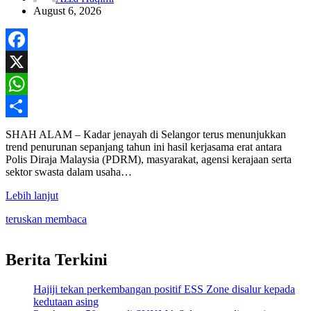
August 6, 2026
Facebook
X
WhatsApp
Share
SHAH ALAM – Kadar jenayah di Selangor terus menunjukkan
trend penurunan sepanjang tahun ini hasil kerjasama erat antara
Polis Diraja Malaysia (PDRM), masyarakat, agensi kerajaan serta
sektor swasta dalam usaha…
Lebih lanjut
teruskan membaca
Berita Terkini
Hajiji tekan perkembangan positif ESS Zone disalur kepada
kedutaan asing