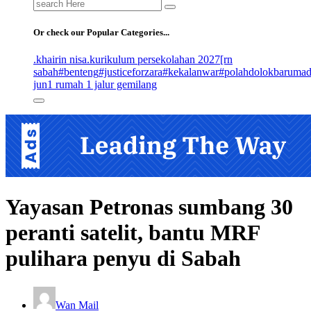
Search
for:
Or check our Popular Categories...
.khairin nisa
.kurikulum persekolahan 2027
[rn
sabah
#benteng
#justiceforzara
#kekalanwar
#polahdolokbaruma
jun
1 rumah 1 jalur gemilang
Yayasan Petronas sumbang 30
peranti satelit, bantu MRF
pulihara penyu di Sabah
Wan Mail