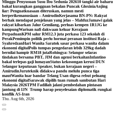
Minggu Penyusuan Susu Ibu Sedunia 2026
10 tangki air baharu
bakal kurangkan gangguan bekalan Puncak Gloxinia
Anjing
liar: Penguatkuasaan diteruskan, namun mesti
berperikemanusiaan – Amirudin
Kerjasama BN-PN: Rakyat
berhak mendapat penjelasan yang jelas – Mahfuz
Jamawi galak
rakyat kibarkan Jalur Gemilang, perluas kempen 1R1JG ke
kampung
Warisan nafi dakwaan keluar Kerajaan
Perpaduan
KPM salur RM12.3 juta perkasa 123 sekolah di
Perak
Pemimpin politik perlu hormat peranan institusi Raja –
Syahredzan
Hari Wanita Saratok sasar perkasa wanita dalam
ekonomi digital
Polis tumpas pengedaran lebih 329kg dadah
bernilai hampir RM18 juta
Rohingya: Selangor selaras
tindakan bersama PBT, JIM dan agensi berkaitan
Infantino
bakal terlepas gaji lumayan
Status kekosongan kerusi DUN
Selangor keputusan Speaker, bukan kerajaan negeri –
Amirudin
Juruteknik didakwa pandu melulu punca tiga
maut
Wanita luar bandar Telang Usan digesa rebut peluang
ekonomi digital
Sarawak dipilih tuan rumah sambutan Hari
Malaysia 2026
TPM Fadillah jalani pembedahan pintasan
jantung di IJN
Trump harap penyelesaian diplomatik rungkai
konflik AS-Iran
Thu. Aug 6th, 2026