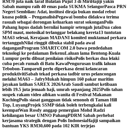
RM70 juta naik taraf Bulatan Pujut 3 di Miri
Hajiji yakin
Sabah mampu raih 40 emas pada SUKMA Selangor
Pasca PRN
Negeri Sembilan: Adat, institusi diraja bukan modal rebut
kuasa politik – Penganalisis
Pegawai bomba didakwa terima
rasuah sebagai dorongan keluarkan surat sokongan
Polis
Pahang lupus dadah bernilai hampir setengah juta
Dua calon
SPM maut, motosikal terlanggar belakang kereta
13 tuntutan
MA63 selesai, Kerajaan MADANI komited muktamad perkara
tertangguh
Nilai ringgit dibuka stabil pada awal
dagangan
Program SMARTCOM 2.0 bawa pendedahan
teknologi ke pedalaman Bekenu
Laluan lama Bentong-Kuala
Lumpur perlu dibuat penilaian risiko
Polis berkas dua lelaki
cuba pecah rumah di Batu Kawa
Pengurusan trafik laluan
Tebobon-Tamparuli perlu diperkasa demi kelancaran
produktiviti
Sabah tekad perkasa tadbir urus pelancongan
melalui MA63 – Jafry
Mukah himpun 160 pakar maritim
jayakan latihan SAREX 2026
Arab Saudi sambut ketibaan
lebih 19.5 juta jemaah haji, umrah sepanjang 2025
Polis tahan
suspek rakam video aibkan wanita di Festival Makanan
Kuching
Polis siasat gangguan tidak senonoh di Taman Hill
Top, Luyang
Projek SSMP tidak boleh terbengkalai kali
keempat
Wan Rosdy anggap pemergian Mohd Radzi
kehilangan besar UMNO Pahang
PDRM Sabah perhebat
kerjasama strategik dengan Polis Indonesia
Hajiji sampaikan
bantuan YKS RM30,600 pada 102 KIR terjejas