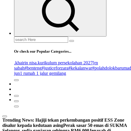
Search
for:
Or check our Popular Categories...
.khairin nisa
.kurikulum persekolahan 2027
[rn
sabah
#benteng
#justiceforzara
#kekalanwar
#polahdolokbaruma
jun
1 rumah 1 jalur gemilang
Trending News:
Hajiji tekan perkembangan positif ESS Zone
disalur kepada kedutaan asing
Perak sasar 50 emas di SUKMA
Selangor, sedia ganjaran sehingga RM6,000
Jenayah di