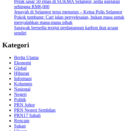
Perak sasar 50 emas di SUKMA Selangor, sedia ganjaran
sehingga RM6,000
Jenayah di Selangor terus menurun – Ketua Polis Selangor
Pokok tumbang: Cari jalan penyelesaian, bukan masa untuk
menyalahkan mana-mana pihak
Sarawak bersedia terajui perdagangan karbon ikut acuan
sendiri
Kategori
Berita Utama
Ekonomi
Global
Hiburan
Informasi
Kolumnis
Nasional
Negeri
Politik
PRN Johor
PRN Negeri Sembilan
PRN17 Sabah
Rencam
Sukan