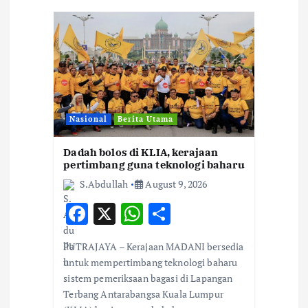
g
a
t
i
Nasional
Berita Utama
o
Dadah bolos di KLIA, kerajaan
n
pertimbang guna teknologi baharu
S.Abdullah
August 9, 2026
F
X
W
S
ac
h
h
PUTRAJAYA – Kerajaan MADANI bersedia
e
at
ar
untuk mempertimbang teknologi baharu
b
s
e
sistem pemeriksaan bagasi di Lapangan
Terbang Antarabangsa Kuala Lumpur
o
A