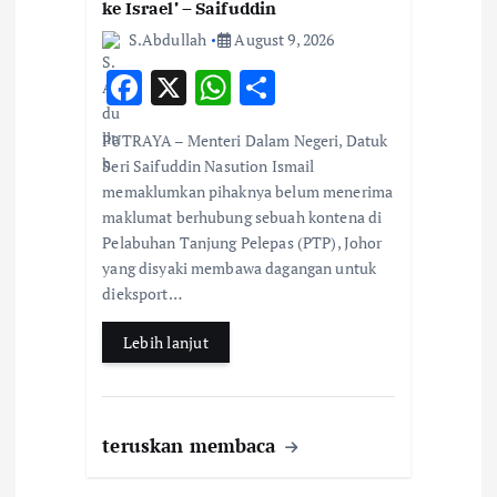
ke Israel’ – Saifuddin
S.Abdullah
August 9, 2026
F
X
W
S
ac
h
h
PUTRAYA – Menteri Dalam Negeri, Datuk
e
at
ar
Seri Saifuddin Nasution Ismail
b
s
e
memaklumkan pihaknya belum menerima
maklumat berhubung sebuah kontena di
o
A
Pelabuhan Tanjung Pelepas (PTP), Johor
o
p
yang disyaki membawa dagangan untuk
k
p
dieksport…
Lebih lanjut
teruskan membaca