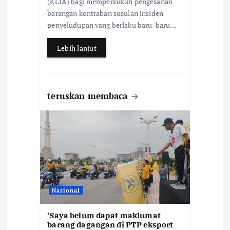
(KLIA) bagi memperkukuh pengesanan
o
p
barangan kontraban susulan insiden
k
p
penyeludupan yang berlaku baru-baru…
Lebih lanjut
teruskan membaca
Nasional
‘Saya belum dapat maklumat
barang dagangan di PTP eksport