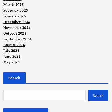
March 2025
February 2025
January 2025
December 2024
November 2024
October 2024
September 2024
Berit
a
August 2024
Utam
a
July 2024
Kes
June 2024
Nege
May 2024
atua
ri
Berit
n
a
Pen
Utam
a
Pon
anti
Search
Nege
ri
Hari
dok-
an
MUI
Keb
Pon
40
P
ang
dok
Search
tah
lati
saa
Kela
un
h
n
nta
ber