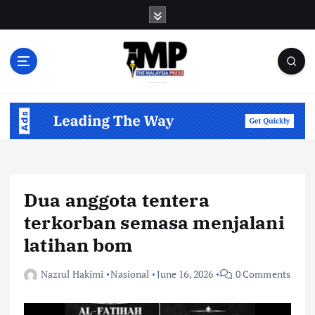
S
k
i
p
t
o
Informasi Berfakta Membuka Minda
c
o
n
t
e
n
Dua anggota tentera
t
terkorban semasa menjalani
latihan bom
Nazrul Hakimi
Nasional
June 16, 2026
0 Comments