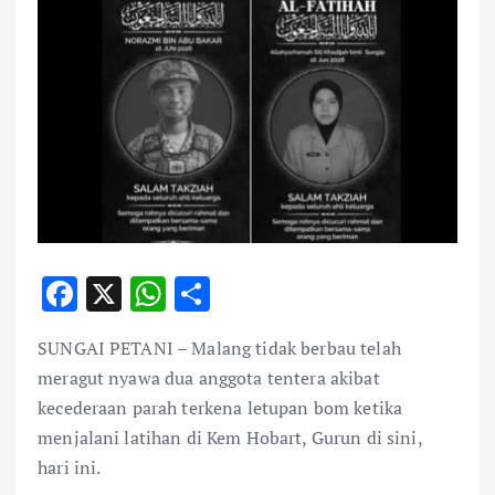
F
X
W
S
ac
h
h
SUNGAI PETANI – Malang tidak berbau telah
e
at
ar
meragut nyawa dua anggota tentera akibat
b
s
e
kecederaan parah terkena letupan bom ketika
o
A
menjalani latihan di Kem Hobart, Gurun di sini,
o
p
hari ini.