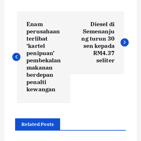
P
Enam
Diesel di
o
perusahaan
Semenanju
terlibat
ng turun 30
s
‘kartel
sen kepada
penipuan’
RM4.37
t
pembekalan
seliter
makanan
berdepan
n
penalti
kewangan
a
v
i
Related Posts