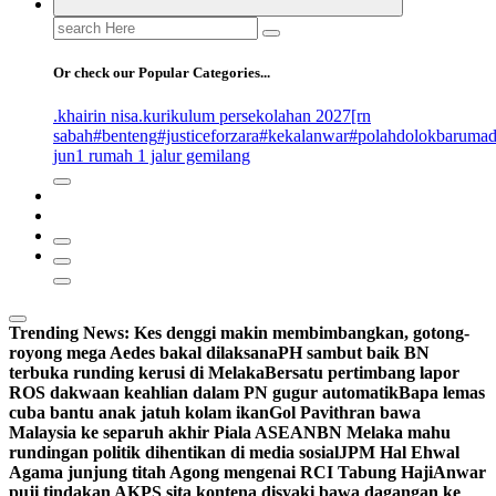
Search
for:
Or check our Popular Categories...
.khairin nisa
.kurikulum persekolahan 2027
[rn
sabah
#benteng
#justiceforzara
#kekalanwar
#polahdolokbaruma
jun
1 rumah 1 jalur gemilang
Trending News:
Kes denggi makin membimbangkan, gotong-
royong mega Aedes bakal dilaksana
PH sambut baik BN
terbuka runding kerusi di Melaka
Bersatu pertimbang lapor
ROS dakwaan keahlian dalam PN gugur automatik
Bapa lemas
cuba bantu anak jatuh kolam ikan
Gol Pavithran bawa
Malaysia ke separuh akhir Piala ASEAN
BN Melaka mahu
rundingan politik dihentikan di media sosial
JPM Hal Ehwal
Agama junjung titah Agong mengenai RCI Tabung Haji
Anwar
puji tindakan AKPS sita kontena disyaki bawa dagangan ke