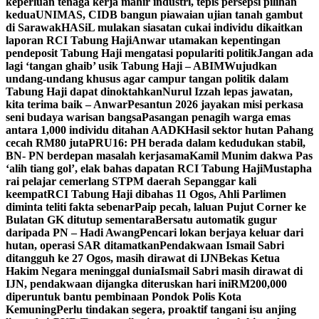
keperluan tenaga kerja mahir industri, tepis persepsi pilihan
kedua
UNIMAS, CIDB bangun piawaian ujian tanah gambut
di Sarawak
HASiL mulakan siasatan cukai individu dikaitkan
laporan RCI Tabung Haji
Anwar utamakan kepentingan
pendeposit Tabung Haji mengatasi populariti politik
Jangan ada
lagi ‘tangan ghaib’ usik Tabung Haji – ABIM
Wujudkan
undang-undang khusus agar campur tangan politik dalam
Tabung Haji dapat dinoktahkan
Nurul Izzah lepas jawatan,
kita terima baik – Anwar
Pesantun 2026 jayakan misi perkasa
seni budaya warisan bangsa
Pasangan penagih warga emas
antara 1,000 individu ditahan AADK
Hasil sektor hutan Pahang
cecah RM80 juta
PRU16: PH berada dalam kedudukan stabil,
BN- PN berdepan masalah kerjasama
Kamil Munim dakwa Pas
‘alih tiang gol’, elak bahas dapatan RCI Tabung Haji
Mustapha
rai pelajar cemerlang STPM daerah Sepanggar kali
keempat
RCI Tabung Haji dibahas 11 Ogos, Ahli Parlimen
diminta teliti fakta sebenar
Paip pecah, laluan Pujut Corner ke
Bulatan GK ditutup sementara
Bersatu automatik gugur
daripada PN – Hadi Awang
Pencari lokan berjaya keluar dari
hutan, operasi SAR ditamatkan
Pendakwaan Ismail Sabri
ditangguh ke 27 Ogos, masih dirawat di IJN
Bekas Ketua
Hakim Negara meninggal dunia
Ismail Sabri masih dirawat di
IJN, pendakwaan dijangka diteruskan hari ini
RM200,000
diperuntuk bantu pembinaan Pondok Polis Kota
Kemuning
Perlu tindakan segera, proaktif tangani isu anjing