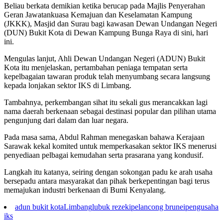
Beliau berkata demikian ketika berucap pada Majlis Penyerahan
Geran Jawatankuasa Kemajuan dan Keselamatan Kampung
(JKKK), Masjid dan Surau bagi kawasan Dewan Undangan Negeri
(DUN) Bukit Kota di Dewan Kampung Bunga Raya di sini, hari
ini.
Mengulas lanjut, Ahli Dewan Undangan Negeri (ADUN) Bukit
Kota itu menjelaskan, pertambahan peniaga tempatan serta
kepelbagaian tawaran produk telah menyumbang secara langsung
kepada lonjakan sektor IKS di Limbang.
Tambahnya, perkembangan sihat itu sekali gus merancakkan lagi
nama daerah berkenaan sebagai destinasi popular dan pilihan utama
pengunjung dari dalam dan luar negara.
Pada masa sama, Abdul Rahman menegaskan bahawa Kerajaan
Sarawak kekal komited untuk memperkasakan sektor IKS menerusi
penyediaan pelbagai kemudahan serta prasarana yang kondusif.
Langkah itu katanya, seiring dengan sokongan padu ke arah usaha
bersepadu antara masyarakat dan pihak berkepentingan bagi terus
memajukan industri berkenaan di Bumi Kenyalang.
adun bukit kota
Limbang
lubuk rezeki
pelancong brunei
pengusaha
iks