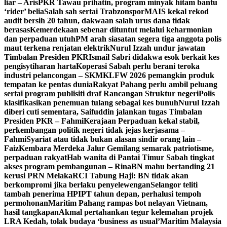
liar – Aris
PKR Tawau prihatin, program minyak hitam bantu
‘rider’ belia
Salah sah sertai Trabzonspor
MAIS kekal rekod
audit bersih 20 tahun, dakwaan salah urus dana tidak
berasas
Kemerdekaan sebenar dituntut melalui keharmonian
dan perpaduan utuh
PM arah siasatan segera tiga anggota polis
maut terkena renjatan elektrik
Nurul Izzah undur jawatan
Timbalan Presiden PKR
Ismail Sabri didakwa esok berkait kes
pengisytiharan harta
Koperasi Sabah perlu berani teroka
industri pelancongan – SKM
KLFW 2026 pemangkin produk
tempatan ke pentas dunia
Rakyat Pahang perlu ambil peluang
sertai program publisiti draf Rancangan Struktur negeri
Polis
klasifikasikan penemuan tulang sebagai kes bunuh
Nurul Izzah
diberi cuti sementara, Saifuddin jalankan tugas Timbalan
Presiden PKR – Fahmi
Kerajaan Perpaduan kekal stabil,
perkembangan politik negeri tidak jejas kerjasama –
Fahmi
Syariat atau tidak bukan alasan sindir orang lain –
Faiz
Kembara Merdeka Jalur Gemilang semarak patriotisme,
perpaduan rakyat
Hab wanita di Pantai Timur Sabah tingkat
akses program pembangunan – Rina
BN mahu bertanding 21
kerusi PRN Melaka
RCI Tabung Haji: BN tidak akan
berkompromi jika berlaku penyelewengan
Selangor teliti
tambah penerima HPIPT tahun depan, perhalusi tempoh
permohonan
Maritim Pahang rampas bot nelayan Vietnam,
hasil tangkapan
Akmal pertahankan tegur kelemahan projek
LRA Kedah, tolak budaya ‘business as usual’
Maritim Malaysia