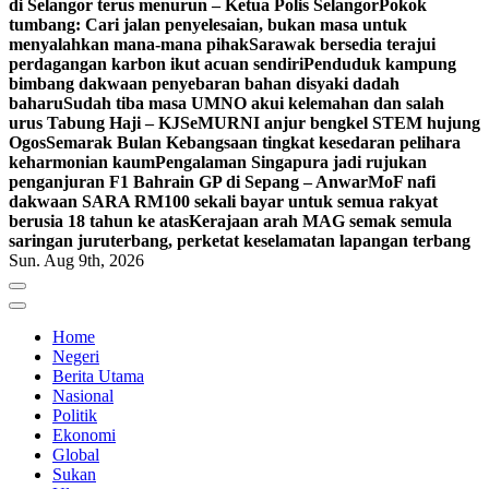
di Selangor terus menurun – Ketua Polis Selangor
Pokok
tumbang: Cari jalan penyelesaian, bukan masa untuk
menyalahkan mana-mana pihak
Sarawak bersedia terajui
perdagangan karbon ikut acuan sendiri
Penduduk kampung
bimbang dakwaan penyebaran bahan disyaki dadah
baharu
Sudah tiba masa UMNO akui kelemahan dan salah
urus Tabung Haji – KJ
SeMURNI anjur bengkel STEM hujung
Ogos
Semarak Bulan Kebangsaan tingkat kesedaran pelihara
keharmonian kaum
Pengalaman Singapura jadi rujukan
penganjuran F1 Bahrain GP di Sepang – Anwar
MoF nafi
dakwaan SARA RM100 sekali bayar untuk semua rakyat
berusia 18 tahun ke atas
Kerajaan arah MAG semak semula
saringan juruterbang, perketat keselamatan lapangan terbang
Sun. Aug 9th, 2026
Home
Negeri
Berita Utama
Nasional
Politik
Ekonomi
Global
Sukan