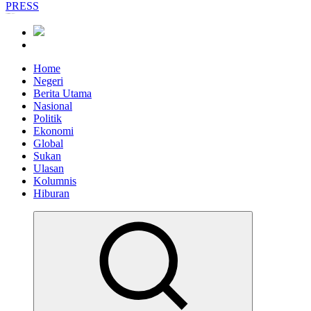
Informasi Berfakta Membuka Minda
Home
Negeri
Berita Utama
Nasional
Politik
Ekonomi
Global
Sukan
Ulasan
Kolumnis
Hiburan