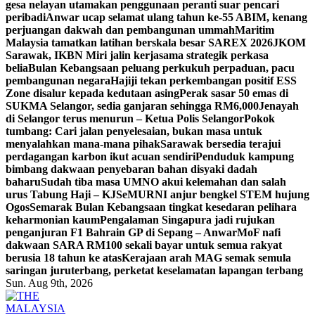
gesa nelayan utamakan penggunaan peranti suar pencari
peribadi
Anwar ucap selamat ulang tahun ke-55 ABIM, kenang
perjuangan dakwah dan pembangunan ummah
Maritim
Malaysia tamatkan latihan berskala besar SAREX 2026
JKOM
Sarawak, IKBN Miri jalin kerjasama strategik perkasa
belia
Bulan Kebangsaan peluang perkukuh perpaduan, pacu
pembangunan negara
Hajiji tekan perkembangan positif ESS
Zone disalur kepada kedutaan asing
Perak sasar 50 emas di
SUKMA Selangor, sedia ganjaran sehingga RM6,000
Jenayah
di Selangor terus menurun – Ketua Polis Selangor
Pokok
tumbang: Cari jalan penyelesaian, bukan masa untuk
menyalahkan mana-mana pihak
Sarawak bersedia terajui
perdagangan karbon ikut acuan sendiri
Penduduk kampung
bimbang dakwaan penyebaran bahan disyaki dadah
baharu
Sudah tiba masa UMNO akui kelemahan dan salah
urus Tabung Haji – KJ
SeMURNI anjur bengkel STEM hujung
Ogos
Semarak Bulan Kebangsaan tingkat kesedaran pelihara
keharmonian kaum
Pengalaman Singapura jadi rujukan
penganjuran F1 Bahrain GP di Sepang – Anwar
MoF nafi
dakwaan SARA RM100 sekali bayar untuk semua rakyat
berusia 18 tahun ke atas
Kerajaan arah MAG semak semula
saringan juruterbang, perketat keselamatan lapangan terbang
Sun. Aug 9th, 2026