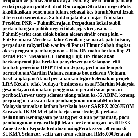
tempatan ke pentas dunia
Rakyat Pahang perlu ambil peluang
sertai program publisiti draf Rancangan Struktur negeri
Polis
klasifikasikan penemuan tulang sebagai kes bunuh
Nurul Izzah
diberi cuti sementara, Saifuddin jalankan tugas Timbalan
Presiden PKR – Fahmi
Kerajaan Perpaduan kekal stabil,
perkembangan politik negeri tidak jejas kerjasama –
Fahmi
Syariat atau tidak bukan alasan sindir orang lain –
Faiz
Kembara Merdeka Jalur Gemilang semarak patriotisme,
perpaduan rakyat
Hab wanita di Pantai Timur Sabah tingkat
akses program pembangunan – Rina
BN mahu bertanding 21
kerusi PRN Melaka
RCI Tabung Haji: BN tidak akan
berkompromi jika berlaku penyelewengan
Selangor teliti
tambah penerima HPIPT tahun depan, perhalusi tempoh
permohonan
Maritim Pahang rampas bot nelayan Vietnam,
hasil tangkapan
Akmal pertahankan tegur kelemahan projek
LRA Kedah, tolak budaya ‘business as usual’
Maritim Malaysia
gesa nelayan utamakan penggunaan peranti suar pencari
peribadi
Anwar ucap selamat ulang tahun ke-55 ABIM, kenang
perjuangan dakwah dan pembangunan ummah
Maritim
Malaysia tamatkan latihan berskala besar SAREX 2026
JKOM
Sarawak, IKBN Miri jalin kerjasama strategik perkasa
belia
Bulan Kebangsaan peluang perkukuh perpaduan, pacu
pembangunan negara
Hajiji tekan perkembangan positif ESS
Zone disalur kepada kedutaan asing
Perak sasar 50 emas di
SUKMA Selangor, sedia ganjaran sehingga RM6,000
Jenayah