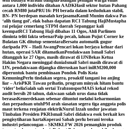
seni budaya warisan bangsa
Pasangan penagih warga emas
antara 1,000 individu ditahan AADK
Hasil sektor hutan Pahang
cecah RM80 juta
PRU16: PH berada dalam kedudukan stabil,
BN- PN berdepan masalah kerjasama
Kamil Munim dakwa Pas
‘alih tiang gol’, elak bahas dapatan RCI Tabung Haji
Mustapha
rai pelajar cemerlang STPM daerah Sepanggar kali
keempat
RCI Tabung Haji dibahas 11 Ogos, Ahli Parlimen
diminta teliti fakta sebenar
Paip pecah, laluan Pujut Corner ke
Bulatan GK ditutup sementara
Bersatu automatik gugur
daripada PN – Hadi Awang
Pencari lokan berjaya keluar dari
hutan, operasi SAR ditamatkan
Pendakwaan Ismail Sabri
ditangguh ke 27 Ogos, masih dirawat di IJN
Bekas Ketua
Hakim Negara meninggal dunia
Ismail Sabri masih dirawat di
IJN, pendakwaan dijangka diteruskan hari ini
RM200,000
diperuntuk bantu pembinaan Pondok Polis Kota
Kemuning
Perlu tindakan segera, proaktif tangani isu anjing
liar – Aris
PKR Tawau prihatin, program minyak hitam bantu
‘rider’ belia
Salah sah sertai Trabzonspor
MAIS kekal rekod
audit bersih 20 tahun, dakwaan salah urus dana tidak
berasas
Kemerdekaan sebenar dituntut melalui keharmonian
dan perpaduan utuh
PM arah siasatan segera tiga anggota polis
maut terkena renjatan elektrik
Nurul Izzah undur jawatan
Timbalan Presiden PKR
Ismail Sabri didakwa esok berkait kes
pengisytiharan harta
Koperasi Sabah perlu berani teroka
industri pelancongan – SKM
KLFW 2026 pemangkin produk