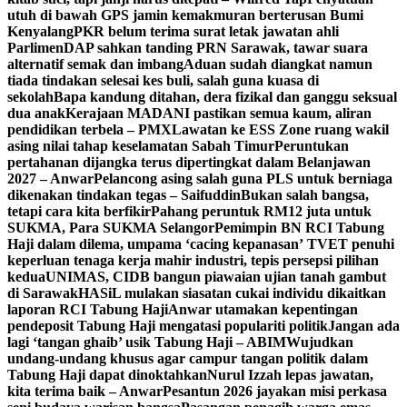
utuh di bawah GPS jamin kemakmuran berterusan Bumi
Kenyalang
PKR belum terima surat letak jawatan ahli
Parlimen
DAP sahkan tanding PRN Sarawak, tawar suara
alternatif semak dan imbang
Aduan sudah diangkat namun
tiada tindakan selesai kes buli, salah guna kuasa di
sekolah
Bapa kandung ditahan, dera fizikal dan ganggu seksual
dua anak
Kerajaan MADANI pastikan semua kaum, aliran
pendidikan terbela – PMX
Lawatan ke ESS Zone ruang wakil
asing nilai tahap keselamatan Sabah Timur
Peruntukan
pertahanan dijangka terus dipertingkat dalam Belanjawan
2027 – Anwar
Pelancong asing salah guna PLS untuk berniaga
dikenakan tindakan tegas – Saifuddin
Bukan salah bangsa,
tetapi cara kita berfikir
Pahang peruntuk RM12 juta untuk
SUKMA, Para SUKMA Selangor
Pemimpin BN RCI Tabung
Haji dalam dilema, umpama ‘cacing kepanasan’
TVET penuhi
keperluan tenaga kerja mahir industri, tepis persepsi pilihan
kedua
UNIMAS, CIDB bangun piawaian ujian tanah gambut
di Sarawak
HASiL mulakan siasatan cukai individu dikaitkan
laporan RCI Tabung Haji
Anwar utamakan kepentingan
pendeposit Tabung Haji mengatasi populariti politik
Jangan ada
lagi ‘tangan ghaib’ usik Tabung Haji – ABIM
Wujudkan
undang-undang khusus agar campur tangan politik dalam
Tabung Haji dapat dinoktahkan
Nurul Izzah lepas jawatan,
kita terima baik – Anwar
Pesantun 2026 jayakan misi perkasa