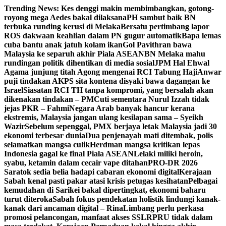
Skip
Trending News:
Kes denggi makin membimbangkan, gotong-
to
royong mega Aedes bakal dilaksana
PH sambut baik BN
content
terbuka runding kerusi di Melaka
Bersatu pertimbang lapor
ROS dakwaan keahlian dalam PN gugur automatik
Bapa lemas
cuba bantu anak jatuh kolam ikan
Gol Pavithran bawa
Malaysia ke separuh akhir Piala ASEAN
BN Melaka mahu
rundingan politik dihentikan di media sosial
JPM Hal Ehwal
Agama junjung titah Agong mengenai RCI Tabung Haji
Anwar
puji tindakan AKPS sita kontena disyaki bawa dagangan ke
Israel
Siasatan RCI TH tanpa kompromi, yang bersalah akan
dikenakan tindakan – PM
Cuti sementara Nurul Izzah tidak
jejas PKR – Fahmi
Negara Arab banyak hancur kerana
ekstremis, Malaysia jangan ulang kesilapan sama – Syeikh
Wazir
Sebelum sepenggal, PMX berjaya letak Malaysia jadi 30
ekonomi terbesar dunia
Dua penjenayah mati ditembak, polis
selamatkan mangsa culik
Herdman mangsa kritikan lepas
Indonesia gagal ke final Piala ASEAN
Lelaki miliki heroin,
syabu, ketamin dalam cecair vape ditahan
PRO-DR 2026
Saratok sedia belia hadapi cabaran ekonomi digital
Kerajaan
Sabah kenal pasti pakar atasi krisis petugas kesihatan
Pelbagai
kemudahan di Sarikei bakal dipertingkat, ekonomi baharu
turut diteroka
Sabah fokus pendekatan holistik lindungi kanak-
kanak dari ancaman digital – Rina
Limbang perlu perkasa
promosi pelancongan, manfaat akses SSLR
PRU tidak dalam