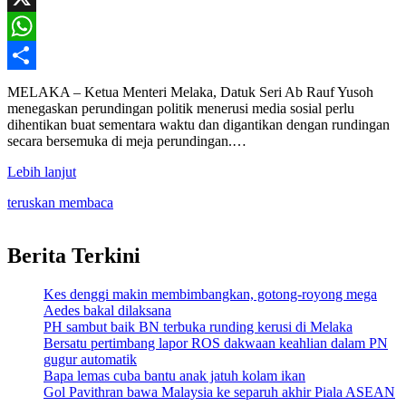
X
WhatsApp
Share
MELAKA – Ketua Menteri Melaka, Datuk Seri Ab Rauf Yusoh
menegaskan perundingan politik menerusi media sosial perlu
dihentikan buat sementara waktu dan digantikan dengan rundingan
secara bersemuka di meja perundingan.…
Lebih lanjut
teruskan membaca
Berita Terkini
Kes denggi makin membimbangkan, gotong-royong mega
Aedes bakal dilaksana
PH sambut baik BN terbuka runding kerusi di Melaka
Bersatu pertimbang lapor ROS dakwaan keahlian dalam PN
gugur automatik
Bapa lemas cuba bantu anak jatuh kolam ikan
Gol Pavithran bawa Malaysia ke separuh akhir Piala ASEAN