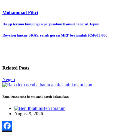
Mohammad Fikri
Post
Hajiji terima kunjungan perpisahan Konsul Jeneral Jepun
navigation
Royston lancar SKAS, serah geran MRP berjumlah RM603,000
Related Posts
Negeri
Bapa lemas cuba bantu anak jatuh kolam ikan
Ben Ibrahim
August 9, 2026