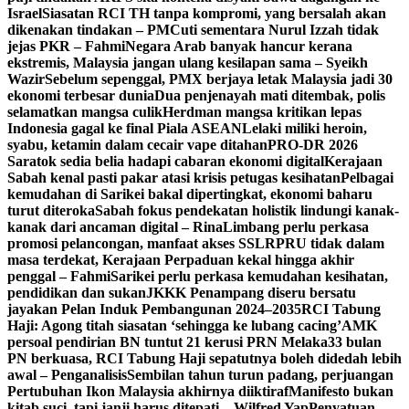
Israel
Siasatan RCI TH tanpa kompromi, yang bersalah akan
dikenakan tindakan – PM
Cuti sementara Nurul Izzah tidak
jejas PKR – Fahmi
Negara Arab banyak hancur kerana
ekstremis, Malaysia jangan ulang kesilapan sama – Syeikh
Wazir
Sebelum sepenggal, PMX berjaya letak Malaysia jadi 30
ekonomi terbesar dunia
Dua penjenayah mati ditembak, polis
selamatkan mangsa culik
Herdman mangsa kritikan lepas
Indonesia gagal ke final Piala ASEAN
Lelaki miliki heroin,
syabu, ketamin dalam cecair vape ditahan
PRO-DR 2026
Saratok sedia belia hadapi cabaran ekonomi digital
Kerajaan
Sabah kenal pasti pakar atasi krisis petugas kesihatan
Pelbagai
kemudahan di Sarikei bakal dipertingkat, ekonomi baharu
turut diteroka
Sabah fokus pendekatan holistik lindungi kanak-
kanak dari ancaman digital – Rina
Limbang perlu perkasa
promosi pelancongan, manfaat akses SSLR
PRU tidak dalam
masa terdekat, Kerajaan Perpaduan kekal hingga akhir
penggal – Fahmi
Sarikei perlu perkasa kemudahan kesihatan,
pendidikan dan sukan
JKKK Penampang diseru bersatu
jayakan Pelan Induk Pembangunan 2024–2035
RCI Tabung
Haji: Agong titah siasatan ‘sehingga ke lubang cacing’
AMK
persoal pendirian BN tuntut 21 kerusi PRN Melaka
33 bulan
PN berkuasa, RCI Tabung Haji sepatutnya boleh didedah lebih
awal – Penganalisis
Sembilan tahun turun padang, perjuangan
Pertubuhan Ikon Malaysia akhirnya diiktiraf
Manifesto bukan
kitab suci, tapi janji harus ditepati – Wilfred Yap
Penyatuan