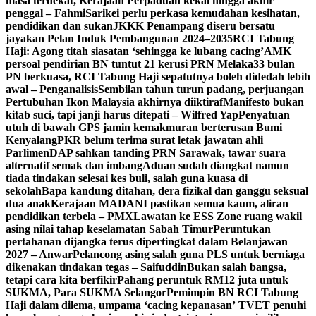
masa terdekat, Kerajaan Perpaduan kekal hingga akhir
penggal – Fahmi
Sarikei perlu perkasa kemudahan kesihatan,
pendidikan dan sukan
JKKK Penampang diseru bersatu
jayakan Pelan Induk Pembangunan 2024–2035
RCI Tabung
Haji: Agong titah siasatan ‘sehingga ke lubang cacing’
AMK
persoal pendirian BN tuntut 21 kerusi PRN Melaka
33 bulan
PN berkuasa, RCI Tabung Haji sepatutnya boleh didedah lebih
awal – Penganalisis
Sembilan tahun turun padang, perjuangan
Pertubuhan Ikon Malaysia akhirnya diiktiraf
Manifesto bukan
kitab suci, tapi janji harus ditepati – Wilfred Yap
Penyatuan
utuh di bawah GPS jamin kemakmuran berterusan Bumi
Kenyalang
PKR belum terima surat letak jawatan ahli
Parlimen
DAP sahkan tanding PRN Sarawak, tawar suara
alternatif semak dan imbang
Aduan sudah diangkat namun
tiada tindakan selesai kes buli, salah guna kuasa di
sekolah
Bapa kandung ditahan, dera fizikal dan ganggu seksual
dua anak
Kerajaan MADANI pastikan semua kaum, aliran
pendidikan terbela – PMX
Lawatan ke ESS Zone ruang wakil
asing nilai tahap keselamatan Sabah Timur
Peruntukan
pertahanan dijangka terus dipertingkat dalam Belanjawan
2027 – Anwar
Pelancong asing salah guna PLS untuk berniaga
dikenakan tindakan tegas – Saifuddin
Bukan salah bangsa,
tetapi cara kita berfikir
Pahang peruntuk RM12 juta untuk
SUKMA, Para SUKMA Selangor
Pemimpin BN RCI Tabung
Haji dalam dilema, umpama ‘cacing kepanasan’
TVET penuhi