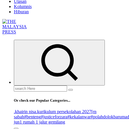
Ulasan
Kolumnis
Hiburan
Informasi Berfakta Membuka Minda
Search
for:
Or check our Popular Categories...
.khairin nisa
.kurikulum persekolahan 2027
[rn
sabah
#benteng
#justiceforzara
#kekalanwar
#polahdolokbaruma
jun
1 rumah 1 jalur gemilang