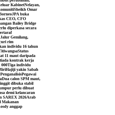
mbut perubahan,
eluar Kabinet
Nelayan,
komuniti
Sheikh Omar
 Borneo
JPA buka
kas CEO, CFO
angan Bailey Bridge
rlu diperkasa secara
ertaraf
 Jalur Gemilang,
curi rim
kan individu 16 tahun
Titiwangsa
Status
t 11 maut daripada
iada kontrak kerja
, 000
Tiga individu
Miri
Hajiji yakin Sabah
 Penganalisis
Pegawai
a
Dua calon SPM maut,
ringgit dibuka stabil
umpur perlu dibuat
asa demi kelancaran
han SAREX 2026
Arab
val Makanan
osdy anggap