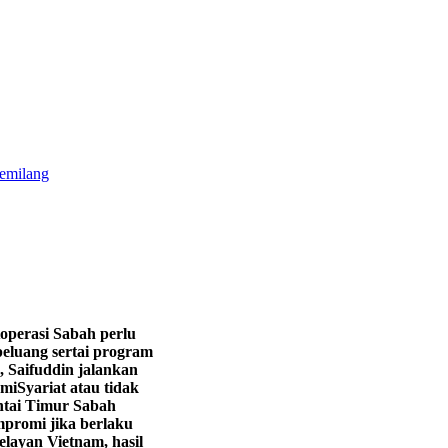
gemilang
operasi Sabah perlu
eluang sertai program
, Saifuddin jalankan
hmi
Syariat atau tidak
ntai Timur Sabah
promi jika berlaku
layan Vietnam, hasil