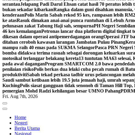
serantau
Jelapang Padi Darul Ehsan catat hasil 70 peratus lebih 
bukan sekadar kibarkan
Rangka dalam guni disahkan manusia, 
kenderaan
Polis Marin Sabah rekod 95 kes, rampasan lebih RM25
ke atas
Rasuk dimakan anai-anai punca runtuhan di Lebuh Arm
pelunasan zakat Tabung Haji sah, sempurna
PH Negeri Sembilan 
46 kes kemalangan
Petronas lancar dua platform digital tingkat
dikesan dalam operasi antipemerdagangan orang
Operasi JTF ba
ditahan ceroboh kawasan larangan Jambatan Pulau Pinang
Kera
mampu raih 40 emas pada SUKMA Selangor
Pasca PRN Negeri Se
bomba didakwa terima rasuah sebagai dorongan keluarkan sur
motosikal terlanggar belakang kereta
13 tuntutan MA63 selesai
pada awal dagangan
Program SMARTCOM 2.0 bawa pendedahan
penilaian risiko
Polis berkas dua lelaki cuba pecah rumah di Ba
produktiviti
Sabah tekad perkasa tadbir urus pelancongan melal
Saudi sambut ketibaan lebih 19.5 juta jemaah haji, umrah sepan
Kuching
Polis siasat gangguan tidak senonoh di Taman Hill Top
pemergian Mohd Radzi kehilangan besar UMNO Pahang
PDRM S
Fri. Aug 7th, 2026
Home
Negeri
Berita Utama
Nasional