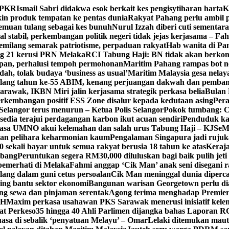
n PKR
Ismail Sabri didakwa esok berkait kes pengisytiharan harta
K
 produk tempatan ke pentas dunia
Rakyat Pahang perlu ambil p
enemuan tulang sebagai kes bunuh
Nurul Izzah diberi cuti sementara
 stabil, perkembangan politik negeri tidak jejas kerjasama – Fa
milang semarak patriotisme, perpaduan rakyat
Hab wanita di Pa
g 21 kerusi PRN Melaka
RCI Tabung Haji: BN tidak akan berkom
epan, perhalusi tempoh permohonan
Maritim Pahang rampas bot ne
h, tolak budaya ‘business as usual’
Maritim Malaysia gesa nela
ulang tahun ke-55 ABIM, kenang perjuangan dakwah dan pemb
awak, IKBN Miri jalin kerjasama strategik perkasa belia
Bulan 
perkembangan positif ESS Zone disalur kepada kedutaan asing
Pera
Selangor terus menurun – Ketua Polis Selangor
Pokok tumbang: Ca
edia terajui perdagangan karbon ikut acuan sendiri
Penduduk k
asa UMNO akui kelemahan dan salah urus Tabung Haji – KJ
SeM
ran pelihara keharmonian kaum
Pengalaman Singapura jadi ruju
kali bayar untuk semua rakyat berusia 18 tahun ke atas
Keraj
rbang
Peruntukan segera RM30,000 diluluskan bagi baik pulih jet
pemerhati di Melaka
Fahmi anggap ‘Cik Man’ anak seni disegani 
ang dalam guni cetus persoalan
Cik Man meninggal dunia diperca
ing bantu sektor ekonomi
Bangunan warisan Georgetown perlu diau
gung sewa dan pinjaman serentak
Agong terima menghadap Premier
TH
Maxim perkasa usahawan PKS Sarawak menerusi inisiatif kel
at Perkeso
35 hingga 40 Ahli Parlimen dijangka bahas Laporan R
asa di sebalik ‘penyatuan Melayu’ – Omar
Lelaki ditemukan maut