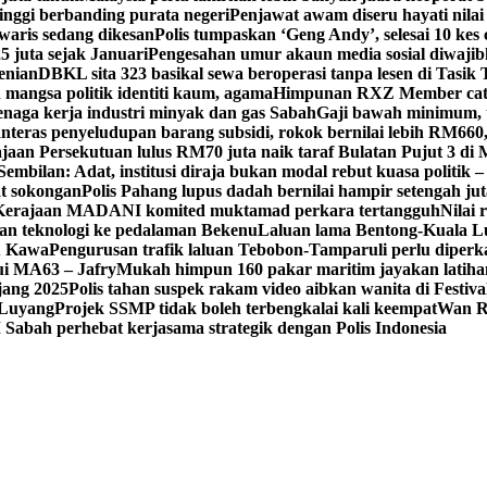
tinggi berbanding purata negeri
Penjawat awam diseru hayati nilai
waris sedang dikesan
Polis tumpaskan ‘Geng Andy’, selesai 10 kes 
 juta sejak Januari
Pengesahan umur akaun media sosial diwajib
enian
DBKL sita 323 basikal sewa beroperasi tanpa lesen di Tasik 
mangsa politik identiti kaum, agama
Himpunan RXZ Member cata
 tenaga kerja industri minyak dan gas Sabah
Gaji bawah minimum, t
nteras penyeludupan barang subsidi, rokok bernilai lebih RM660
jaan Persekutuan lulus RM70 juta naik taraf Bulatan Pujut 3 di 
mbilan: Adat, institusi diraja bukan modal rebut kuasa politik –
at sokongan
Polis Pahang lupus dadah bernilai hampir setengah jut
, Kerajaan MADANI komited muktamad perkara tertangguh
Nilai 
 teknologi ke pedalaman Bekenu
Laluan lama Bentong-Kuala L
tu Kawa
Pengurusan trafik laluan Tebobon-Tamparuli perlu diperk
ui MA63 – Jafry
Mukah himpun 160 pakar maritim jayakan lati
jang 2025
Polis tahan suspek rakam video aibkan wanita di Festi
, Luyang
Projek SSMP tidak boleh terbengkalai kali keempat
Wan R
abah perhebat kerjasama strategik dengan Polis Indonesia