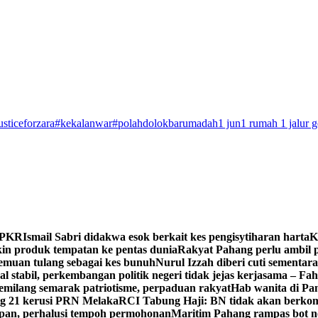
usticeforzara
#kekalanwar
#polahdolokbarumadah
1 jun
1 rumah 1 jalur 
n PKR
Ismail Sabri didakwa esok berkait kes pengisytiharan harta
K
 produk tempatan ke pentas dunia
Rakyat Pahang perlu ambil p
enemuan tulang sebagai kes bunuh
Nurul Izzah diberi cuti sementara
 stabil, perkembangan politik negeri tidak jejas kerjasama – Fa
milang semarak patriotisme, perpaduan rakyat
Hab wanita di Pa
g 21 kerusi PRN Melaka
RCI Tabung Haji: BN tidak akan berkom
epan, perhalusi tempoh permohonan
Maritim Pahang rampas bot ne