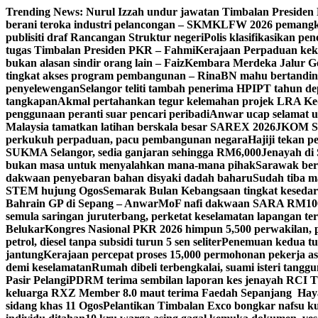
Skip
Trending News:
Nurul Izzah undur jawatan Timbalan Preside
to
berani teroka industri pelancongan – SKM
KLFW 2026 pemangkin
content
publisiti draf Rancangan Struktur negeri
Polis klasifikasikan p
tugas Timbalan Presiden PKR – Fahmi
Kerajaan Perpaduan kekal
bukan alasan sindir orang lain – Faiz
Kembara Merdeka Jalur Ge
tingkat akses program pembangunan – Rina
BN mahu bertandin
penyelewengan
Selangor teliti tambah penerima HPIPT tahun d
tangkapan
Akmal pertahankan tegur kelemahan projek LRA Keda
penggunaan peranti suar pencari peribadi
Anwar ucap selamat 
Malaysia tamatkan latihan berskala besar SAREX 2026
JKOM Sar
perkukuh perpaduan, pacu pembangunan negara
Hajiji tekan 
SUKMA Selangor, sedia ganjaran sehingga RM6,000
Jenayah di 
bukan masa untuk menyalahkan mana-mana pihak
Sarawak bers
dakwaan penyebaran bahan disyaki dadah baharu
Sudah tiba m
STEM hujung Ogos
Semarak Bulan Kebangsaan tingkat keseda
Bahrain GP di Sepang – Anwar
MoF nafi dakwaan SARA RM100 se
semula saringan juruterbang, perketat keselamatan lapangan te
Belukar
Kongres Nasional PKR 2026 himpun 5,500 perwakilan, 
petrol, diesel tanpa subsidi turun 5 sen seliter
Penemuan kedua tul
jantung
Kerajaan percepat proses 15,000 permohonan pekerja as
demi keselamatan
Rumah dibeli terbengkalai, suami isteri tang
Pasir Pelangi
PDRM terima sembilan laporan kes jenayah RCI 
keluarga RXZ Member 8.0 maut terima Faedah Sepanjang Hay
sidang khas 11 Ogos
Pelantikan Timbalan Exco bongkar nafsu ku