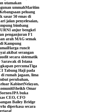
yan utamakan
angunan ummah
Maritim
Kebangsaan peluang
k sasar 50 emas di
ri jalan penyelesaian,
ampung bimbang
URNI anjur bengkel
kan penganjuran F1
aan arah MAG semak
i di Kampung
ramai
Harga runcit
yai akibat serangan
dit secara sistematik
 Sarawak di Istana
engkapan percuma
Tiga
CI Tabung Haji pada
 di rumah jagaan, lima
mbut perubahan,
eluar Kabinet
Nelayan,
komuniti
Sheikh Omar
 Borneo
JPA buka
kas CEO, CFO
angan Bailey Bridge
rlu diperkasa secara
ertaraf