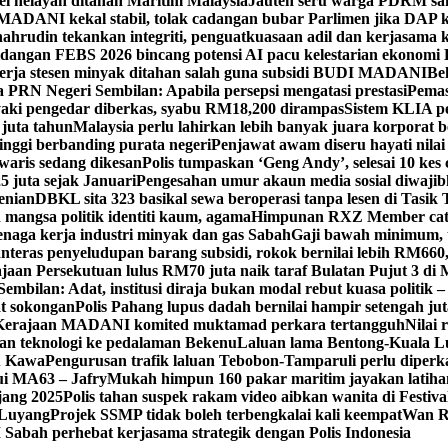
el nelayan ditahan Maritim Malaysia
Jauteh seru warga PDRM sa
ADANI kekal stabil, tolak cadangan bubar Parlimen jika DAP k
ahrudin tekankan integriti, penguatkuasaan adil dan kerjasama 
idangan FEBS 2026 bincang potensi AI pacu kelestarian ekonomi
erja stesen minyak ditahan salah guna subsidi BUDI MADANI
Be
a PRN Negeri Sembilan: Apabila persepsi mengatasi prestasi
Pemas
aki pengedar diberkas, syabu RM18,200 dirampas
Sistem KLIA pe
 juta tahun
Malaysia perlu lahirkan lebih banyak juara korporat b
tinggi berbanding purata negeri
Penjawat awam diseru hayati nilai
waris sedang dikesan
Polis tumpaskan ‘Geng Andy’, selesai 10 kes 
 juta sejak Januari
Pengesahan umur akaun media sosial diwajib
enian
DBKL sita 323 basikal sewa beroperasi tanpa lesen di Tasik 
mangsa politik identiti kaum, agama
Himpunan RXZ Member cata
 tenaga kerja industri minyak dan gas Sabah
Gaji bawah minimum, t
nteras penyeludupan barang subsidi, rokok bernilai lebih RM660
jaan Persekutuan lulus RM70 juta naik taraf Bulatan Pujut 3 di 
mbilan: Adat, institusi diraja bukan modal rebut kuasa politik –
at sokongan
Polis Pahang lupus dadah bernilai hampir setengah jut
, Kerajaan MADANI komited muktamad perkara tertangguh
Nilai 
 teknologi ke pedalaman Bekenu
Laluan lama Bentong-Kuala L
tu Kawa
Pengurusan trafik laluan Tebobon-Tamparuli perlu diperk
ui MA63 – Jafry
Mukah himpun 160 pakar maritim jayakan lati
jang 2025
Polis tahan suspek rakam video aibkan wanita di Festi
, Luyang
Projek SSMP tidak boleh terbengkalai kali keempat
Wan R
abah perhebat kerjasama strategik dengan Polis Indonesia