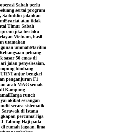
operasi Sabah perlu
eluang sertai program
, Saifuddin jalankan
hmi
Syariat atau tidak
ntai Timur Sabah
promi jika berlaku
layan Vietnam, hasil
yan utamakan
angunan ummah
Maritim
Kebangsaan peluang
k sasar 50 emas di
ri jalan penyelesaian,
ampung bimbang
URNI anjur bengkel
kan penganjuran F1
aan arah MAG semak
i di Kampung
ramai
Harga runcit
yai akibat serangan
dit secara sistematik
 Sarawak di Istana
engkapan percuma
Tiga
CI Tabung Haji pada
 di rumah jagaan, lima