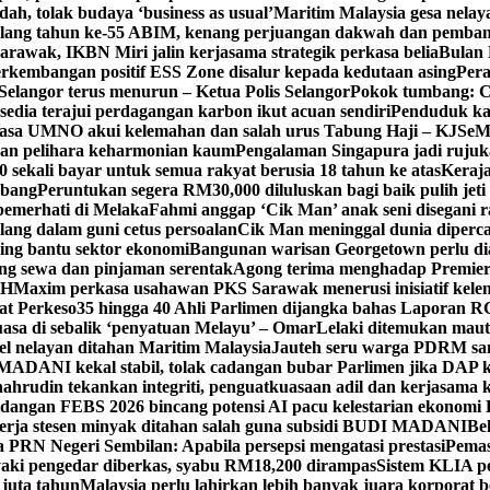
h, tolak budaya ‘business as usual’
Maritim Malaysia gesa nela
ulang tahun ke-55 ABIM, kenang perjuangan dakwah dan pemb
awak, IKBN Miri jalin kerjasama strategik perkasa belia
Bulan 
perkembangan positif ESS Zone disalur kepada kedutaan asing
Pera
Selangor terus menurun – Ketua Polis Selangor
Pokok tumbang: Ca
edia terajui perdagangan karbon ikut acuan sendiri
Penduduk k
asa UMNO akui kelemahan dan salah urus Tabung Haji – KJ
SeM
ran pelihara keharmonian kaum
Pengalaman Singapura jadi ruju
kali bayar untuk semua rakyat berusia 18 tahun ke atas
Keraj
rbang
Peruntukan segera RM30,000 diluluskan bagi baik pulih jet
pemerhati di Melaka
Fahmi anggap ‘Cik Man’ anak seni disegani 
ang dalam guni cetus persoalan
Cik Man meninggal dunia diperca
ing bantu sektor ekonomi
Bangunan warisan Georgetown perlu diau
gung sewa dan pinjaman serentak
Agong terima menghadap Premier
TH
Maxim perkasa usahawan PKS Sarawak menerusi inisiatif kel
at Perkeso
35 hingga 40 Ahli Parlimen dijangka bahas Laporan R
asa di sebalik ‘penyatuan Melayu’ – Omar
Lelaki ditemukan maut
el nelayan ditahan Maritim Malaysia
Jauteh seru warga PDRM sa
ADANI kekal stabil, tolak cadangan bubar Parlimen jika DAP k
ahrudin tekankan integriti, penguatkuasaan adil dan kerjasama 
idangan FEBS 2026 bincang potensi AI pacu kelestarian ekonomi
erja stesen minyak ditahan salah guna subsidi BUDI MADANI
Be
a PRN Negeri Sembilan: Apabila persepsi mengatasi prestasi
Pemas
aki pengedar diberkas, syabu RM18,200 dirampas
Sistem KLIA pe
 juta tahun
Malaysia perlu lahirkan lebih banyak juara korporat b