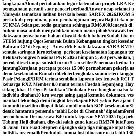
tangkapan
Akmal pertahankan tegur kelemahan projek LRA Keda
penggunaan peranti suar pencari peribadi
Anwar ucap selamat 
Malaysia tamatkan latihan berskala besar SAREX 2026
JKOM Sar
perkukuh perpaduan, pacu pembangunan negara
Hajiji tekan 
SUKMA Selangor, sedia ganjaran sehingga RM6,000
Jenayah di 
bukan masa untuk menyalahkan mana-mana pihak
Sarawak bers
dakwaan penyebaran bahan disyaki dadah baharu
Sudah tiba m
STEM hujung Ogos
Semarak Bulan Kebangsaan tingkat keseda
Bahrain GP di Sepang – Anwar
MoF nafi dakwaan SARA RM100 se
semula saringan juruterbang, perketat keselamatan lapangan te
Belukar
Kongres Nasional PKR 2026 himpun 5,500 perwakilan, 
petrol, diesel tanpa subsidi turun 5 sen seliter
Penemuan kedua tul
jantung
Kerajaan percepat proses 15,000 permohonan pekerja as
demi keselamatan
Rumah dibeli terbengkalai, suami isteri tang
Pasir Pelangi
PDRM terima sembilan laporan kes jenayah RCI 
keluarga RXZ Member 8.0 maut terima Faedah Sepanjang Hay
sidang khas 11 Ogos
Pelantikan Timbalan Exco bongkar nafsu ku
individu ditahan
10 kru warga asing gagal kemuka dokumen, ves
manfaat teknologi demi tingkat kecekapan
PKR yakin Kerajaan M
komuniti maritim diingat tidak ambil mudah SOP keselamatan
Sh
desak hantaran persenda ‘tahlil Loke di Chennah’ dipadam
Pers
permohonan Dermasiswa B40 untuk lepasan SPM 2025
Tiga pek
Tabung Haji ditahan, disyaki salah guna kuasa RM370 juta
Pasc
di Jalan Tun Fuad Stephen dijangka siap tiga minggu
Empat disy
holistik, pragmatik
Penduduk jumpa fosil dinasour usia lebih 130