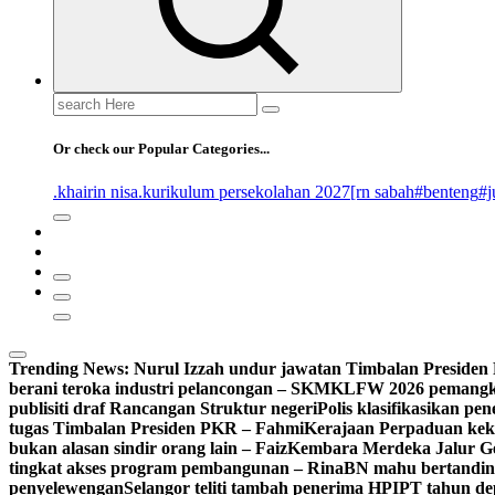
Search
for:
Or check our Popular Categories...
.khairin nisa
.kurikulum persekolahan 2027
[rn sabah
#benteng
#j
Trending News:
Nurul Izzah undur jawatan Timbalan Preside
berani teroka industri pelancongan – SKM
KLFW 2026 pemangkin
publisiti draf Rancangan Struktur negeri
Polis klasifikasikan p
tugas Timbalan Presiden PKR – Fahmi
Kerajaan Perpaduan kekal
bukan alasan sindir orang lain – Faiz
Kembara Merdeka Jalur Ge
tingkat akses program pembangunan – Rina
BN mahu bertandin
penyelewengan
Selangor teliti tambah penerima HPIPT tahun d