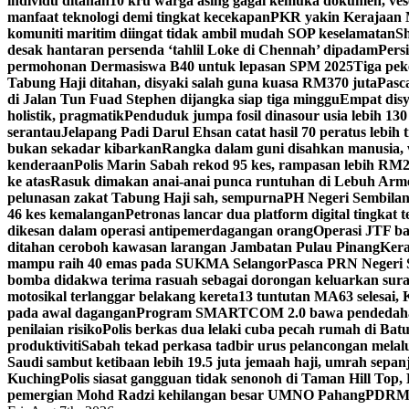
individu ditahan
10 kru warga asing gagal kemuka dokumen, ves
manfaat teknologi demi tingkat kecekapan
PKR yakin Kerajaan M
komuniti maritim diingat tidak ambil mudah SOP keselamatan
Sh
desak hantaran persenda ‘tahlil Loke di Chennah’ dipadam
Pers
permohonan Dermasiswa B40 untuk lepasan SPM 2025
Tiga pek
Tabung Haji ditahan, disyaki salah guna kuasa RM370 juta
Pasc
di Jalan Tun Fuad Stephen dijangka siap tiga minggu
Empat disy
holistik, pragmatik
Penduduk jumpa fosil dinasour usia lebih 130
serantau
Jelapang Padi Darul Ehsan catat hasil 70 peratus lebih 
bukan sekadar kibarkan
Rangka dalam guni disahkan manusia, 
kenderaan
Polis Marin Sabah rekod 95 kes, rampasan lebih RM25
ke atas
Rasuk dimakan anai-anai punca runtuhan di Lebuh Arm
pelunasan zakat Tabung Haji sah, sempurna
PH Negeri Sembilan 
46 kes kemalangan
Petronas lancar dua platform digital tingkat
dikesan dalam operasi antipemerdagangan orang
Operasi JTF ba
ditahan ceroboh kawasan larangan Jambatan Pulau Pinang
Kera
mampu raih 40 emas pada SUKMA Selangor
Pasca PRN Negeri Se
bomba didakwa terima rasuah sebagai dorongan keluarkan sur
motosikal terlanggar belakang kereta
13 tuntutan MA63 selesai
pada awal dagangan
Program SMARTCOM 2.0 bawa pendedahan
penilaian risiko
Polis berkas dua lelaki cuba pecah rumah di Ba
produktiviti
Sabah tekad perkasa tadbir urus pelancongan melal
Saudi sambut ketibaan lebih 19.5 juta jemaah haji, umrah sepan
Kuching
Polis siasat gangguan tidak senonoh di Taman Hill Top
pemergian Mohd Radzi kehilangan besar UMNO Pahang
PDRM S