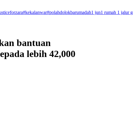
usticeforzara
#kekalanwar
#polahdolokbarumadah
1 jun
1 rumah 1 jalur 
ikan bantuan
epada lebih 42,000