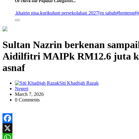
Or check our Popular Categories...
.khairin nisa
.kurikulum persekolahan 2027
[rn sabah
#benteng
#j
Sultan Nazrin berkenan sampa
Aidilfitri MAIPk RM12.6 juta k
asnaf
Siti Khadijah Razak
Negeri
March 7, 2026
0 Comments
Facebook
X