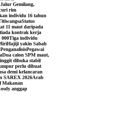
 Jalur Gemilang,
curi rim
kan individu 16 tahun
Titiwangsa
Status
t 11 maut daripada
iada kontrak kerja
, 000
Tiga individu
Miri
Hajiji yakin Sabah
 Penganalisis
Pegawai
a
Dua calon SPM maut,
ringgit dibuka stabil
umpur perlu dibuat
asa demi kelancaran
han SAREX 2026
Arab
val Makanan
osdy anggap