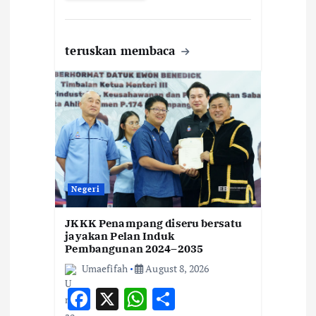
teruskan membaca
Negeri
JKKK Penampang diseru bersatu
jayakan Pelan Induk
Pembangunan 2024–2035
Umaefifah
August 8, 2026
F
X
W
S