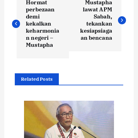
Hormat
Mustapha
o
perbezaan
lawat APM
demi
Sabah,
s
kekalkan
tekankan
keharmonia
kesiapsiaga
t
n negeri –
an bencana
Mustapha
n
a
Related Posts
v
i
g
a