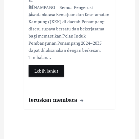
ac
h
h
PENAMPANG – Semua Pengerusi
e
at
ar
Jawatankuasa Kemajuan dan Keselamatan
b
s
e
Kampung (JKKK) di daerah Penampang
diseru supaya bersatu dan bekerjasama
o
A
bagi memastikan Pelan Induk
o
p
Pembangunan Penampang 2024–2035
k
p
dapat dilaksanakan dengan berkesan.
Timbalan…
Lebih lanjut
teruskan membaca