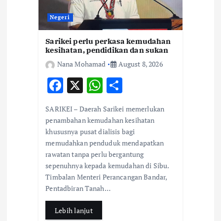
t
Negeri
i
Sarikei perlu perkasa kemudahan
kesihatan, pendidikan dan sukan
o
Nana Mohamad
August 8, 2026
F
X
W
S
n
ac
h
h
SARIKEI – Daerah Sarikei memerlukan
e
at
ar
penambahan kemudahan kesihatan
b
s
e
khususnya pusat dialisis bagi
memudahkan penduduk mendapatkan
o
A
rawatan tanpa perlu bergantung
o
p
sepenuhnya kepada kemudahan di Sibu.
k
p
Timbalan Menteri Perancangan Bandar,
Pentadbiran Tanah…
Lebih lanjut