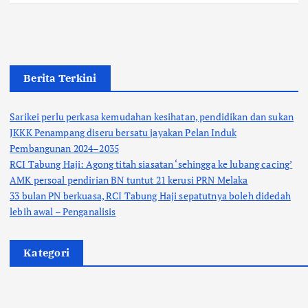
Berita Terkini
Sarikei perlu perkasa kemudahan kesihatan, pendidikan dan sukan
JKKK Penampang diseru bersatu jayakan Pelan Induk
Pembangunan 2024–2035
RCI Tabung Haji: Agong titah siasatan ‘sehingga ke lubang cacing’
AMK persoal pendirian BN tuntut 21 kerusi PRN Melaka
33 bulan PN berkuasa, RCI Tabung Haji sepatutnya boleh didedah
lebih awal – Penganalisis
Kategori