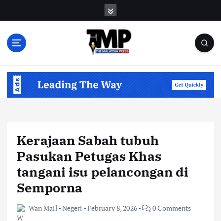
S
k
i
p
t
o
Informasi Berfakta Membuka Minda
c
o
n
t
e
n
Kerajaan Sabah tubuh
t
Pasukan Petugas Khas
tangani isu pelancongan di
Semporna
Wan Mail
Negeri
February 8, 2026
0 Comments