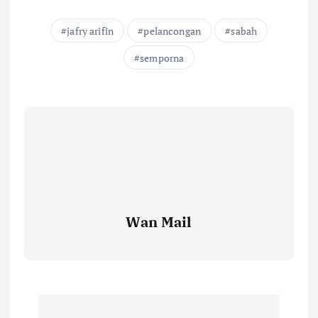
jafry arifin
pelancongan
sabah
semporna
Wan Mail
P