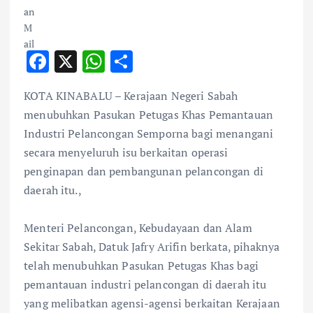
F
X
W
S
ac
h
h
KOTA KINABALU – Kerajaan Negeri Sabah
e
at
ar
menubuhkan Pasukan Petugas Khas Pemantauan
b
s
e
Industri Pelancongan Semporna bagi menangani
o
A
secara menyeluruh isu berkaitan operasi
o
p
penginapan dan pembangunan pelancongan di
k
p
daerah itu.,
Menteri Pelancongan, Kebudayaan dan Alam
Sekitar Sabah, Datuk Jafry Arifin berkata, pihaknya
telah menubuhkan Pasukan Petugas Khas bagi
pemantauan industri pelancongan di daerah itu
yang melibatkan agensi-agensi berkaitan Kerajaan