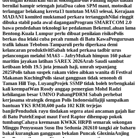
dorongan keluarkan surat sokongan
Polis Pahang lupus dadah
bernilai hampir setengah juta
Dua calon SPM maut, motosikal
terlanggar belakang kereta
13 tuntutan MA63 selesai, Kerajaan
MADANI komited muktamad perkara tertangguh
Nilai ringgit
dibuka stabil pada awal dagangan
Program SMARTCOM 2.0
bawa pendedahan teknologi ke pedalaman Bekenu
Laluan lama
Bentong-Kuala Lumpur perlu dibuat penilaian risiko
Polis
berkas dua lelaki cuba pecah rumah di Batu Kawa
Pengurusan
trafik laluan Tebobon-Tamparuli perlu diperkasa demi
kelancaran produktiviti
Sabah tekad perkasa tadbir urus
pelancongan melalui MA63 – Jafry
Mukah himpun 160 pakar
maritim jayakan latihan SAREX 2026
Arab Saudi sambut
ketibaan lebih 19.5 juta jemaah haji, umrah sepanjang
2025
Polis tahan suspek rakam video aibkan wanita di Festival
Makanan Kuching
Polis siasat gangguan tidak senonoh di
Taman Hill Top, Luyang
Projek SSMP tidak boleh terbengkalai
kali keempat
Wan Rosdy anggap pemergian Mohd Radzi
kehilangan besar UMNO Pahang
PDRM Sabah perhebat
kerjasama strategik dengan Polis Indonesia
Hajiji sampaikan
bantuan YKS RM30,600 pada 102 KIR terjejas
banjir
Penduduk rayu tindakan segera atasi ancaman gajah liar
di Batu Puteh
Empat maut Ford Raptor dihempap pokok
tumbang
Cahaya keemasan KWKK HRPB semarak sokongan
Minggu Penyusuan Susu Ibu Sedunia 2026
10 tangki air baharu
bakal kurangkan gangguan bekalan Puncak Gloxinia
Anjing