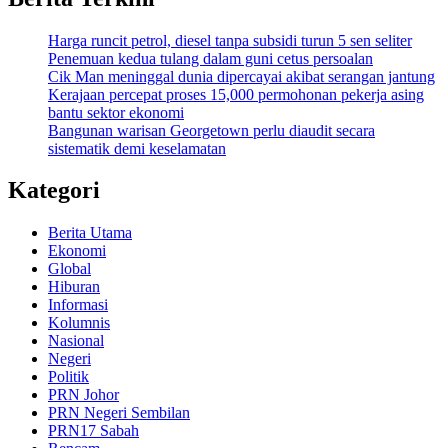
Harga runcit petrol, diesel tanpa subsidi turun 5 sen seliter
Penemuan kedua tulang dalam guni cetus persoalan
Cik Man meninggal dunia dipercayai akibat serangan jantung
Kerajaan percepat proses 15,000 permohonan pekerja asing
bantu sektor ekonomi
Bangunan warisan Georgetown perlu diaudit secara
sistematik demi keselamatan
Kategori
Berita Utama
Ekonomi
Global
Hiburan
Informasi
Kolumnis
Nasional
Negeri
Politik
PRN Johor
PRN Negeri Sembilan
PRN17 Sabah