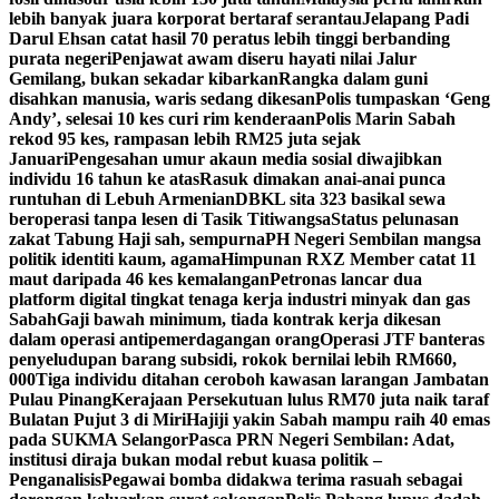
lebih banyak juara korporat bertaraf serantau
Jelapang Padi
Darul Ehsan catat hasil 70 peratus lebih tinggi berbanding
purata negeri
Penjawat awam diseru hayati nilai Jalur
Gemilang, bukan sekadar kibarkan
Rangka dalam guni
disahkan manusia, waris sedang dikesan
Polis tumpaskan ‘Geng
Andy’, selesai 10 kes curi rim kenderaan
Polis Marin Sabah
rekod 95 kes, rampasan lebih RM25 juta sejak
Januari
Pengesahan umur akaun media sosial diwajibkan
individu 16 tahun ke atas
Rasuk dimakan anai-anai punca
runtuhan di Lebuh Armenian
DBKL sita 323 basikal sewa
beroperasi tanpa lesen di Tasik Titiwangsa
Status pelunasan
zakat Tabung Haji sah, sempurna
PH Negeri Sembilan mangsa
politik identiti kaum, agama
Himpunan RXZ Member catat 11
maut daripada 46 kes kemalangan
Petronas lancar dua
platform digital tingkat tenaga kerja industri minyak dan gas
Sabah
Gaji bawah minimum, tiada kontrak kerja dikesan
dalam operasi antipemerdagangan orang
Operasi JTF banteras
penyeludupan barang subsidi, rokok bernilai lebih RM660,
000
Tiga individu ditahan ceroboh kawasan larangan Jambatan
Pulau Pinang
Kerajaan Persekutuan lulus RM70 juta naik taraf
Bulatan Pujut 3 di Miri
Hajiji yakin Sabah mampu raih 40 emas
pada SUKMA Selangor
Pasca PRN Negeri Sembilan: Adat,
institusi diraja bukan modal rebut kuasa politik –
Penganalisis
Pegawai bomba didakwa terima rasuah sebagai