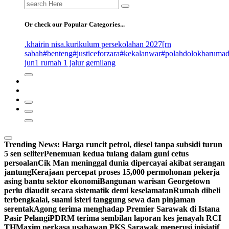
Search
for:
Or check our Popular Categories...
.khairin nisa
.kurikulum persekolahan 2027
[rn
sabah
#benteng
#justiceforzara
#kekalanwar
#polahdolokbaruma
jun
1 rumah 1 jalur gemilang
Trending News:
Harga runcit petrol, diesel tanpa subsidi turun
5 sen seliter
Penemuan kedua tulang dalam guni cetus
persoalan
Cik Man meninggal dunia dipercayai akibat serangan
jantung
Kerajaan percepat proses 15,000 permohonan pekerja
asing bantu sektor ekonomi
Bangunan warisan Georgetown
perlu diaudit secara sistematik demi keselamatan
Rumah dibeli
terbengkalai, suami isteri tanggung sewa dan pinjaman
serentak
Agong terima menghadap Premier Sarawak di Istana
Pasir Pelangi
PDRM terima sembilan laporan kes jenayah RCI
TH
Maxim perkasa usahawan PKS Sarawak menerusi inisiatif