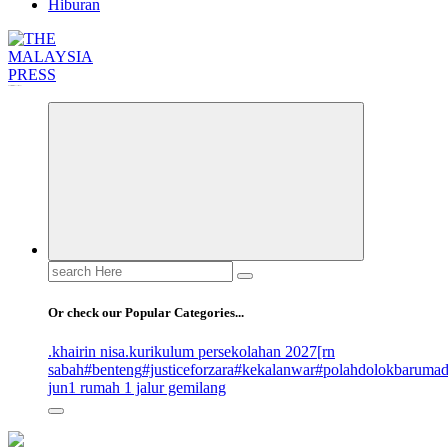
Hiburan
Informasi Berfakta Membuka Minda
Search
for:
Or check our Popular Categories...
.khairin nisa
.kurikulum persekolahan 2027
[rn
sabah
#benteng
#justiceforzara
#kekalanwar
#polahdolokbaruma
jun
1 rumah 1 jalur gemilang