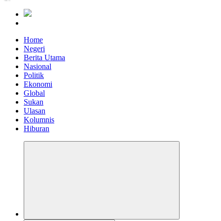
Informasi Berfakta Membuka Minda
Home
Negeri
Berita Utama
Nasional
Politik
Ekonomi
Global
Sukan
Ulasan
Kolumnis
Hiburan