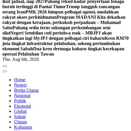
ikut jadual, siap 2027
Pahang rekod kadar penyertaan tenaga
buruh tertinggi di Pantai Timur
Trump tangguh rancangan
serang Iran
PMK 2026 himpun pelbagai agensi, mudahkan
rakyat akses perkhidmatan
Program MADANI Kita dekatkan
rakyat dengan kerajaan, perkukuh perpaduan – Mohamad
Sabu
Pahang sedia terus sokongan perkembangan seni
silat
Negeri Sembilan cuti peristiwa esok – MB
JPJ akan
tingkatkan lagi MyJPJ dengan pelbagai ciri baharu
Kren RM70
juta tingkat infrastruktur pelabuhan, sokong pertumbuhan
ekonomi Sabah
Dua kren dermaga baharu tingkat kecekapan
operasi Pelabuhan Tawau
Thu. Aug 6th, 2026
Home
Negeri
Berita Utama
Nasional
Politik
Ekonomi
Global
Sukan
Ulasan
Kolumnis