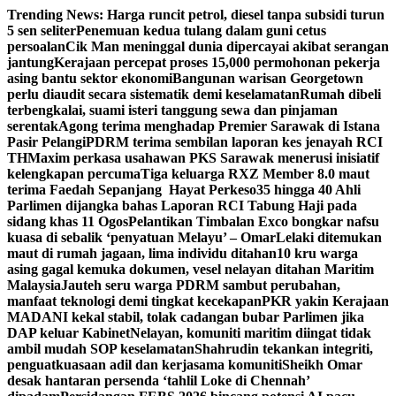
Skip
Trending News:
Harga runcit petrol, diesel tanpa subsidi turun
to
5 sen seliter
Penemuan kedua tulang dalam guni cetus
content
persoalan
Cik Man meninggal dunia dipercayai akibat serangan
jantung
Kerajaan percepat proses 15,000 permohonan pekerja
asing bantu sektor ekonomi
Bangunan warisan Georgetown
perlu diaudit secara sistematik demi keselamatan
Rumah dibeli
terbengkalai, suami isteri tanggung sewa dan pinjaman
serentak
Agong terima menghadap Premier Sarawak di Istana
Pasir Pelangi
PDRM terima sembilan laporan kes jenayah RCI
TH
Maxim perkasa usahawan PKS Sarawak menerusi inisiatif
kelengkapan percuma
Tiga keluarga RXZ Member 8.0 maut
terima Faedah Sepanjang Hayat Perkeso
35 hingga 40 Ahli
Parlimen dijangka bahas Laporan RCI Tabung Haji pada
sidang khas 11 Ogos
Pelantikan Timbalan Exco bongkar nafsu
kuasa di sebalik ‘penyatuan Melayu’ – Omar
Lelaki ditemukan
maut di rumah jagaan, lima individu ditahan
10 kru warga
asing gagal kemuka dokumen, vesel nelayan ditahan Maritim
Malaysia
Jauteh seru warga PDRM sambut perubahan,
manfaat teknologi demi tingkat kecekapan
PKR yakin Kerajaan
MADANI kekal stabil, tolak cadangan bubar Parlimen jika
DAP keluar Kabinet
Nelayan, komuniti maritim diingat tidak
ambil mudah SOP keselamatan
Shahrudin tekankan integriti,
penguatkuasaan adil dan kerjasama komuniti
Sheikh Omar
desak hantaran persenda ‘tahlil Loke di Chennah’