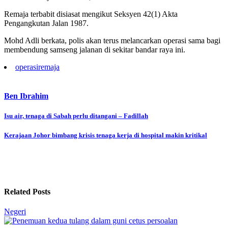
Remaja terbabit disiasat mengikut Seksyen 42(1) Akta
Pengangkutan Jalan 1987.
Mohd Adli berkata, polis akan terus melancarkan operasi sama bagi
membendung samseng jalanan di sekitar bandar raya ini.
operasi
remaja
Ben Ibrahim
Post
Isu air, tenaga di Sabah perlu ditangani – Fadillah
navigation
Kerajaan Johor bimbang krisis tenaga kerja di hospital makin kritikal
Related Posts
Negeri