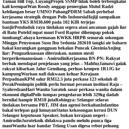
Taman Hill Top, Luyang
Projek SSMP tidak boleh terbengkalai
kali keempat
Wan Rosdy anggap pemergian Mohd Radzi
kehilangan besar UMNO Pahang
PDRM Sabah perhebat
kerjasama strategik dengan Polis Indonesia
Hajiji sampaikan
bantuan YKS RM30,600 pada 102 KIR terjejas
banjir
Penduduk rayu tindakan segera atasi ancaman gajah liar
di Batu Puteh
Empat maut Ford Raptor dihempap pokok
tumbang
Cahaya keemasan KWKK HRPB semarak sokongan
Minggu Penyusuan Susu Ibu Sedunia 2026
10 tangki air baharu
bakal kurangkan gangguan bekalan Puncak Gloxinia
Anjing
liar: Penguatkuasaan diteruskan, namun mesti
berperikemanusiaan – Amirudin
Kerjasama BN-PN: Rakyat
berhak mendapat penjelasan yang jelas – Mahfuz
Jamawi galak
rakyat kibarkan Jalur Gemilang, perluas kempen 1R1JG ke
kampung
Warisan nafi dakwaan keluar Kerajaan
Perpaduan
KPM salur RM12.3 juta perkasa 123 sekolah di
Perak
Pemimpin politik perlu hormat peranan institusi Raja –
Syahredzan
Hari Wanita Saratok sasar perkasa wanita dalam
ekonomi digital
Polis tumpas pengedaran lebih 329kg dadah
bernilai hampir RM18 juta
Rohingya: Selangor selaras
tindakan bersama PBT, JIM dan agensi berkaitan
Infantino
bakal terlepas gaji lumayan
Status kekosongan kerusi DUN
Selangor keputusan Speaker, bukan kerajaan negeri –
Amirudin
Juruteknik didakwa pandu melulu punca tiga
maut
Wanita luar bandar Telang Usan digesa rebut peluang