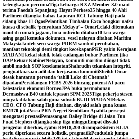
kelengkapan percuma
Tiga keluarga RXZ Member 8.0 maut
terima Faedah Sepanjang Hayat Perkeso
35 hingga 40 Ahli
Parlimen dijangka bahas Laporan RCI Tabung Haji pada
sidang khas 11 Ogos
Pelantikan Timbalan Exco bongkar nafsu
kuasa di sebalik ‘penyatuan Melayu’ – Omar
Lelaki ditemukan
maut di rumah jagaan, lima individu ditahan
10 kru warga
asing gagal kemuka dokumen, vesel nelayan ditahan Maritim
Malaysia
Jauteh seru warga PDRM sambut perubahan,
manfaat teknologi demi tingkat kecekapan
PKR yakin Kerajaan
MADANI kekal stabil, tolak cadangan bubar Parlimen jika
DAP keluar Kabinet
Nelayan, komuniti maritim diingat tidak
ambil mudah SOP keselamatan
Shahrudin tekankan integriti,
penguatkuasaan adil dan kerjasama komuniti
Sheikh Omar
desak hantaran persenda ‘tahlil Loke di Chennah’
dipadam
Persidangan FEBS 2026 bincang potensi AI pacu
kelestarian ekonomi Borneo
JPA buka permohonan
Dermasiswa B40 untuk lepasan SPM 2025
Tiga pekerja stesen
minyak ditahan salah guna subsidi BUDI MADANI
Bekas
CEO, CFO Tabung Haji ditahan, disyaki salah guna kuasa
RM370 juta
Pasca PRN Negeri Sembilan: Apabila persepsi
mengatasi prestasi
Pemasangan Bailey Bridge di Jalan Tun
Fuad Stephen dijangka siap tiga minggu
Empat disyaki
pengedar diberkas, syabu RM18,200 dirampas
Sistem KLIA
perlu diperkasa secara holistik, pragmatik
Penduduk jumpa
fosil dinasour usia lebih 130 juta tahun
Malaysia perlu lahirkan