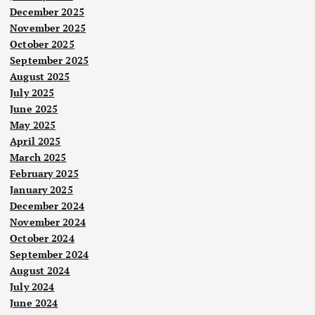
December 2025
November 2025
October 2025
September 2025
August 2025
July 2025
June 2025
May 2025
April 2025
March 2025
February 2025
January 2025
Berit
a
December 2024
Utam
a
November 2024
Nege
October 2024
ri
September 2024
Berit
Pela
a
August 2024
Utam
nco
a
July 2024
ng
Ker
June 2024