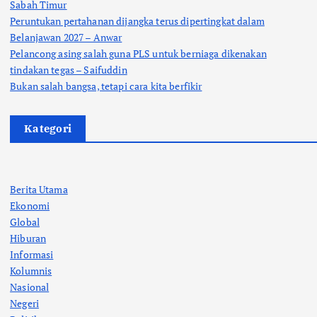
Sabah Timur
Peruntukan pertahanan dijangka terus dipertingkat dalam
Belanjawan 2027 – Anwar
Pelancong asing salah guna PLS untuk berniaga dikenakan
tindakan tegas – Saifuddin
Bukan salah bangsa, tetapi cara kita berfikir
Kategori
Berita Utama
Ekonomi
Global
Hiburan
Informasi
Kolumnis
Nasional
Negeri