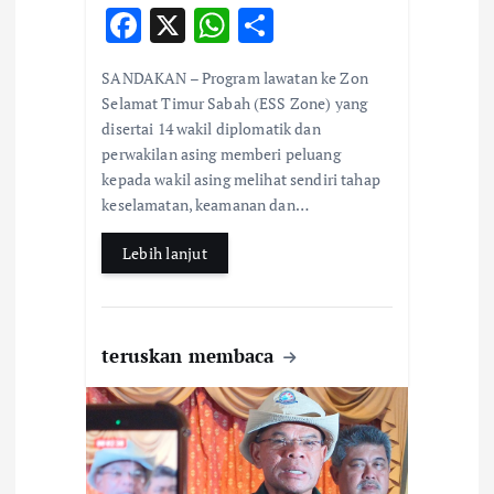
F
X
W
S
ac
h
h
SANDAKAN – Program lawatan ke Zon
e
at
ar
Selamat Timur Sabah (ESS Zone) yang
b
s
e
disertai 14 wakil diplomatik dan
perwakilan asing memberi peluang
o
A
kepada wakil asing melihat sendiri tahap
o
p
keselamatan, keamanan dan…
k
p
Lebih lanjut
teruskan membaca