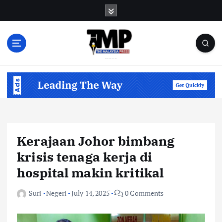
S
k
i
p
t
o
Informasi Berfakta Membuka Minda
c
o
n
t
e
n
Kerajaan Johor bimbang
t
krisis tenaga kerja di
hospital makin kritikal
Suri
Negeri
July 14, 2025
0 Comments