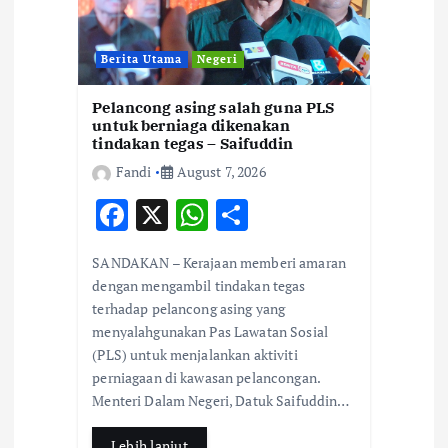
Berita Utama
Negeri
Pelancong asing salah guna PLS
untuk berniaga dikenakan
tindakan tegas – Saifuddin
Fandi
August 7, 2026
F
X
W
S
ac
h
h
SANDAKAN – Kerajaan memberi amaran
e
at
ar
dengan mengambil tindakan tegas
b
s
e
terhadap pelancong asing yang
menyalahgunakan Pas Lawatan Sosial
o
A
(PLS) untuk menjalankan aktiviti
o
p
perniagaan di kawasan pelancongan.
k
p
Menteri Dalam Negeri, Datuk Saifuddin…
Lebih lanjut