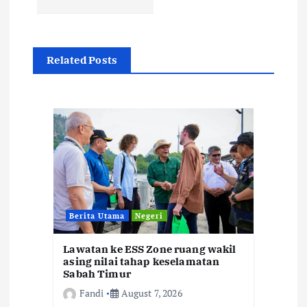
a
v
Related Posts
i
g
a
t
Berita Utama
Negeri
i
Lawatan ke ESS Zone ruang wakil
o
asing nilai tahap keselamatan
Sabah Timur
n
Fandi
August 7, 2026