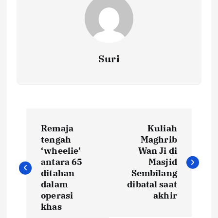
Suri
P
Remaja
Kuliah
o
tengah
Maghrib
‘wheelie’
Wan Ji di
s
antara 65
Masjid
ditahan
Sembilang
t
dalam
dibatal saat
operasi
akhir
khas
n