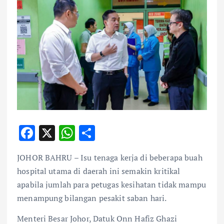
F
X
W
S
ac
h
h
JOHOR BAHRU – Isu tenaga kerja di beberapa buah
e
at
ar
hospital utama di daerah ini semakin kritikal
b
s
e
apabila jumlah para petugas kesihatan tidak mampu
o
A
menampung bilangan pesakit saban hari.
o
p
Menteri Besar Johor, Datuk Onn Hafiz Ghazi