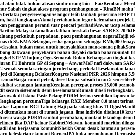
at atau tidak bukan alasan sindir orang lain – Faiz
Kembara Merde
imur Sabah tingkat akses program pembangunan – Rina
BN mahu b
a berlaku penyelewengan
Selangor teliti tambah penerima HPIPT 
m, hasil tangkapan
Akmal pertahankan tegur kelemahan projek 
kan penggunaan peranti suar pencari peribadi
Anwar ucap selamat
aritim Malaysia tamatkan latihan berskala besar SAREX 2026
J
eluang perkukuh perpaduan, pacu pembangunan negara
Hajiji t
emas di SUKMA Selangor, sedia ganjaran sehingga RM6,000
Jenaya
yelesaian, bukan masa untuk menyalahkan mana-mana pihak
Sara
ang dakwaan penyebaran bahan disyaki dadah baharu
Sudah t
ngkel STEM hujung Ogos
Semarak Bulan Kebangsaan tingkat kes
juran F1 Bahrain GP di Sepang – Anwar
MoF nafi dakwaan SARA
 semak semula saringan juruterbang, perketat keselamatan lapa
 jeti di Kampung Belukar
Kongres Nasional PKR 2026 himpun 5,5
i ramai
Harga runcit petrol, diesel tanpa subsidi turun 5 sen seliter
P
akibat serangan jantung
Kerajaan percepat proses 15,000 permoh
t secara sistematik demi keselamatan
Rumah dibeli terbengkalai, 
rawak di Istana Pasir Pelangi
PDRM terima sembilan laporan ke
elengkapan percuma
Tiga keluarga RXZ Member 8.0 maut terima
 bahas Laporan RCI Tabung Haji pada sidang khas 11 Ogos
Pelant
ki ditemukan maut di rumah jagaan, lima individu ditahan
10 kru 
h seru warga PDRM sambut perubahan, manfaat teknologi demi 
rlimen jika DAP keluar Kabinet
Nelayan, komuniti maritim diinga
 adil dan kerjasama komuniti
Sheikh Omar desak hantaran persenda
acu kelestarian ekonomi Borneo
JPA buka permohonan Dermasisw