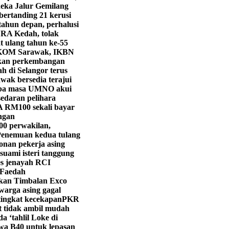
ka Jalur Gemilang
ertanding 21 kerusi
tahun depan, perhalusi
LRA Kedah, tolak
 ulang tahun ke-55
KOM Sarawak, IKBN
ekan perkembangan
h di Selangor terus
wak bersedia terajui
iba masa UMNO akui
edaran pelihara
 RM100 sekali bayar
ngan
00 perwakilan,
enemuan kedua tulang
onan pekerja asing
suami isteri tanggung
s jenayah RCI
 Faedah
ikan Timbalan Exco
warga asing gagal
tingkat kecekapan
PKR
t tidak ambil mudah
 ‘tahlil Loke di
a B40 untuk lepasan