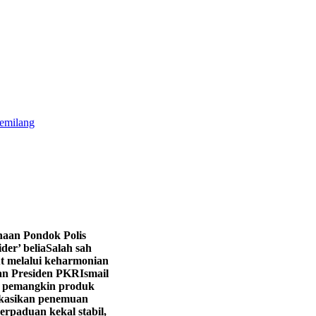
gemilang
aan Pondok Polis
er’ belia
Salah sah
t melalui keharmonian
an Presiden PKR
Ismail
pemangkin produk
fikasikan penemuan
erpaduan kekal stabil,