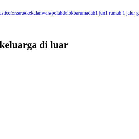
usticeforzara
#kekalanwar
#polahdolokbarumadah
1 jun
1 rumah 1 jalur 
keluarga di luar