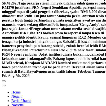
SPM 2025
Tiga pekerja stesen minyak ditahan salah guna sub
RM370 juta
Pasca PRN Negeri Sembilan: Apabila persepsi mengat
minggu
Empat disyaki pengedar diberkas, syabu RM18,200 dir
dinasour usia lebih 130 juta tahun
Malaysia perlu lahirkan lebih
peratus lebih tinggi berbanding purata negeri
Penjawat awam dise
manusia, waris sedang dikesan
Polis tumpaskan ‘Geng Andy’, sel
juta sejak Januari
Pengesahan umur akaun media sosial diwajibka
Armenian
DBKL sita 323 basikal sewa beroperasi tanpa lesen di 
mangsa politik identiti kaum, agama
Himpunan RXZ Member cata
tenaga kerja industri minyak dan gas Sabah
Gaji bawah minimum
banteras penyeludupan barang subsidi, rokok bernilai lebih RM
Pinang
Kerajaan Persekutuan lulus RM70 juta naik taraf Bulatan
PRN Negeri Sembilan: Adat, institusi diraja bukan modal rebut k
keluarkan surat sokongan
Polis Pahang lupus dadah bernilai ham
MA63 selesai, Kerajaan MADANI komited muktamad perkara t
bawa pendedahan teknologi ke pedalaman Bekenu
Laluan lama 
rumah di Batu Kawa
Pengurusan trafik laluan Tebobon-Tamparul
Fri. Aug 7th, 2026
Home
Negeri
Berita Utama
Nasional