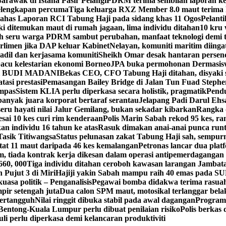
rawak di Istana Pasir Pelangi
PDRM terima sembilan laporan ke
elengkapan percuma
Tiga keluarga RXZ Member 8.0 maut terima
 bahas Laporan RCI Tabung Haji pada sidang khas 11 Ogos
Pelant
ki ditemukan maut di rumah jagaan, lima individu ditahan
10 kru 
h seru warga PDRM sambut perubahan, manfaat teknologi demi 
rlimen jika DAP keluar Kabinet
Nelayan, komuniti maritim diinga
 adil dan kerjasama komuniti
Sheikh Omar desak hantaran persenda
acu kelestarian ekonomi Borneo
JPA buka permohonan Dermasisw
sidi BUDI MADANI
Bekas CEO, CFO Tabung Haji ditahan, disyaki 
asi prestasi
Pemasangan Bailey Bridge di Jalan Tun Fuad Stephen
ampas
Sistem KLIA perlu diperkasa secara holistik, pragmatik
Pendu
 banyak juara korporat bertaraf serantau
Jelapang Padi Darul Ehsa
ru hayati nilai Jalur Gemilang, bukan sekadar kibarkan
Rangka 
esai 10 kes curi rim kenderaan
Polis Marin Sabah rekod 95 kes, r
n individu 16 tahun ke atas
Rasuk dimakan anai-anai punca run
Tasik Titiwangsa
Status pelunasan zakat Tabung Haji sah, sempur
t 11 maut daripada 46 kes kemalangan
Petronas lancar dua platf
, tiada kontrak kerja dikesan dalam operasi antipemerdagangan
660, 000
Tiga individu ditahan ceroboh kawasan larangan Jambat
 Pujut 3 di Miri
Hajiji yakin Sabah mampu raih 40 emas pada 
uasa politik – Penganalisis
Pegawai bomba didakwa terima rasuah
pir setengah juta
Dua calon SPM maut, motosikal terlanggar bela
ertangguh
Nilai ringgit dibuka stabil pada awal dagangan
Progra
Bentong-Kuala Lumpur perlu dibuat penilaian risiko
Polis berkas 
i perlu diperkasa demi kelancaran produktiviti