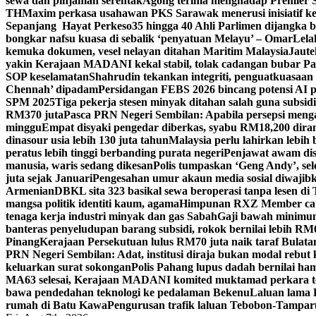
sewa dan pinjaman serentak
Agong terima menghadap Premier Sa
TH
Maxim perkasa usahawan PKS Sarawak menerusi inisiatif k
Sepanjang Hayat Perkeso
35 hingga 40 Ahli Parlimen dijangka
bongkar nafsu kuasa di sebalik ‘penyatuan Melayu’ – Omar
Lela
kemuka dokumen, vesel nelayan ditahan Maritim Malaysia
Jaute
yakin Kerajaan MADANI kekal stabil, tolak cadangan bubar Pa
SOP keselamatan
Shahrudin tekankan integriti, penguatkuasaan
Chennah’ dipadam
Persidangan FEBS 2026 bincang potensi AI p
SPM 2025
Tiga pekerja stesen minyak ditahan salah guna sub
RM370 juta
Pasca PRN Negeri Sembilan: Apabila persepsi mengat
minggu
Empat disyaki pengedar diberkas, syabu RM18,200 dir
dinasour usia lebih 130 juta tahun
Malaysia perlu lahirkan lebih
peratus lebih tinggi berbanding purata negeri
Penjawat awam dise
manusia, waris sedang dikesan
Polis tumpaskan ‘Geng Andy’, sel
juta sejak Januari
Pengesahan umur akaun media sosial diwajibka
Armenian
DBKL sita 323 basikal sewa beroperasi tanpa lesen di 
mangsa politik identiti kaum, agama
Himpunan RXZ Member cata
tenaga kerja industri minyak dan gas Sabah
Gaji bawah minimum
banteras penyeludupan barang subsidi, rokok bernilai lebih RM
Pinang
Kerajaan Persekutuan lulus RM70 juta naik taraf Bulatan
PRN Negeri Sembilan: Adat, institusi diraja bukan modal rebut k
keluarkan surat sokongan
Polis Pahang lupus dadah bernilai ham
MA63 selesai, Kerajaan MADANI komited muktamad perkara t
bawa pendedahan teknologi ke pedalaman Bekenu
Laluan lama 
rumah di Batu Kawa
Pengurusan trafik laluan Tebobon-Tamparul