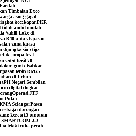
s jenayah RCI
 Faedah
ikan Timbalan Exco
warga asing gagal
tingkat kecekapan
PKR
t tidak ambil mudah
 ‘tahlil Loke di
a B40 untuk lepasan
salah guna kuasa
 dijangka siap tiga
duk jumpa fosil
n catat hasil 70
dalam guni disahkan
ampasan lebih RM25
tuhan di Lebuh
na
PH Negeri Sembilan
orm digital tingkat
 orang
Operasi JTF
an Pulau
SUKMA Selangor
Pasca
 sebagai dorongan
kang kereta
13 tuntutan
m SMARTCOM 2.0
dua lelaki cuba pecah