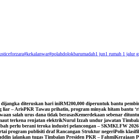
usticeforzara
#kekalanwar
#polahdolokbarumadah
1 jun
1 rumah 1 jalur 
dijangka diteruskan hari ini
RM200,000 diperuntuk bantu pembin
 liar – Aris
PKR Tawau prihatin, program minyak hitam bantu ‘rid
waan salah urus dana tidak berasas
Kemerdekaan sebenar dituntu
maut terkena renjatan elektrik
Nurul Izzah undur jawatan Timbal
bah perlu berani teroka industri pelancongan – SKM
KLFW 2026 
tai program publisiti draf Rancangan Struktur negeri
Polis klasi
ifuddin jalankan tugas Timbalan Presiden PKR – Fahmi
Kerajaan P