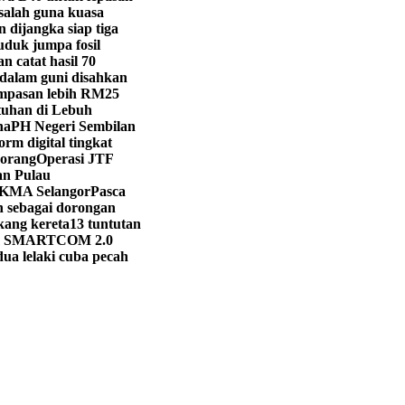
salah guna kuasa
 dijangka siap tiga
duk jumpa fosil
n catat hasil 70
dalam guni disahkan
ampasan lebih RM25
tuhan di Lebuh
na
PH Negeri Sembilan
orm digital tingkat
 orang
Operasi JTF
an Pulau
SUKMA Selangor
Pasca
 sebagai dorongan
kang kereta
13 tuntutan
m SMARTCOM 2.0
dua lelaki cuba pecah