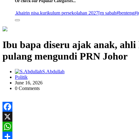
Or check our Popular Categories...
.khairin nisa
.kurikulum persekolahan 2027
[rn sabah
#benteng
#j
Ibu bapa diseru ajak anak, ahli 
pulang mengundi PRN Johor
S.Abdullah
Politik
June 16, 2026
0 Comments
Facebook
X
WhatsApp