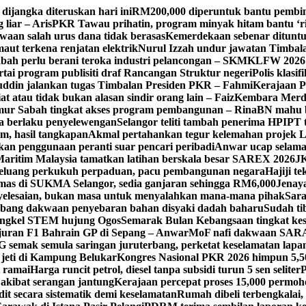
dijangka diteruskan hari ini
RM200,000 diperuntuk bantu pembin
 liar – Aris
PKR Tawau prihatin, program minyak hitam bantu ‘rid
waan salah urus dana tidak berasas
Kemerdekaan sebenar dituntu
maut terkena renjatan elektrik
Nurul Izzah undur jawatan Timbal
bah perlu berani teroka industri pelancongan – SKM
KLFW 2026 
tai program publisiti draf Rancangan Struktur negeri
Polis klasi
ifuddin jalankan tugas Timbalan Presiden PKR – Fahmi
Kerajaan P
at atau tidak bukan alasan sindir orang lain – Faiz
Kembara Merde
imur Sabah tingkat akses program pembangunan – Rina
BN mahu b
a berlaku penyelewengan
Selangor teliti tambah penerima HPIPT 
m, hasil tangkapan
Akmal pertahankan tegur kelemahan projek 
kan penggunaan peranti suar pencari peribadi
Anwar ucap selamat
aritim Malaysia tamatkan latihan berskala besar SAREX 2026
J
eluang perkukuh perpaduan, pacu pembangunan negara
Hajiji t
emas di SUKMA Selangor, sedia ganjaran sehingga RM6,000
Jenaya
yelesaian, bukan masa untuk menyalahkan mana-mana pihak
Sara
ang dakwaan penyebaran bahan disyaki dadah baharu
Sudah t
ngkel STEM hujung Ogos
Semarak Bulan Kebangsaan tingkat kes
juran F1 Bahrain GP di Sepang – Anwar
MoF nafi dakwaan SARA
 semak semula saringan juruterbang, perketat keselamatan lapa
 jeti di Kampung Belukar
Kongres Nasional PKR 2026 himpun 5,5
i ramai
Harga runcit petrol, diesel tanpa subsidi turun 5 sen seliter
P
akibat serangan jantung
Kerajaan percepat proses 15,000 permoh
t secara sistematik demi keselamatan
Rumah dibeli terbengkalai, 