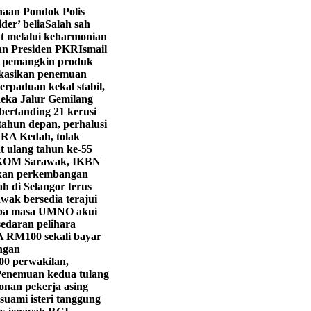
aan Pondok Polis
er’ belia
Salah sah
t melalui keharmonian
an Presiden PKR
Ismail
pemangkin produk
fikasikan penemuan
erpaduan kekal stabil,
ka Jalur Gemilang
ertanding 21 kerusi
tahun depan, perhalusi
LRA Kedah, tolak
 ulang tahun ke-55
KOM Sarawak, IKBN
ekan perkembangan
h di Selangor terus
wak bersedia terajui
iba masa UMNO akui
edaran pelihara
 RM100 sekali bayar
ngan
00 perwakilan,
enemuan kedua tulang
onan pekerja asing
suami isteri tanggung