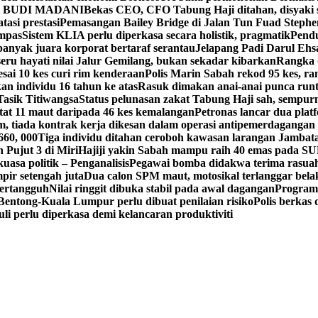
sidi BUDI MADANI
Bekas CEO, CFO Tabung Haji ditahan, disyaki 
asi prestasi
Pemasangan Bailey Bridge di Jalan Tun Fuad Stephen
ampas
Sistem KLIA perlu diperkasa secara holistik, pragmatik
Pendu
 banyak juara korporat bertaraf serantau
Jelapang Padi Darul Ehsa
ru hayati nilai Jalur Gemilang, bukan sekadar kibarkan
Rangka 
esai 10 kes curi rim kenderaan
Polis Marin Sabah rekod 95 kes, r
n individu 16 tahun ke atas
Rasuk dimakan anai-anai punca run
Tasik Titiwangsa
Status pelunasan zakat Tabung Haji sah, sempur
t 11 maut daripada 46 kes kemalangan
Petronas lancar dua platf
, tiada kontrak kerja dikesan dalam operasi antipemerdagangan
660, 000
Tiga individu ditahan ceroboh kawasan larangan Jambat
 Pujut 3 di Miri
Hajiji yakin Sabah mampu raih 40 emas pada 
uasa politik – Penganalisis
Pegawai bomba didakwa terima rasuah
pir setengah juta
Dua calon SPM maut, motosikal terlanggar bela
ertangguh
Nilai ringgit dibuka stabil pada awal dagangan
Progra
Bentong-Kuala Lumpur perlu dibuat penilaian risiko
Polis berkas 
i perlu diperkasa demi kelancaran produktiviti