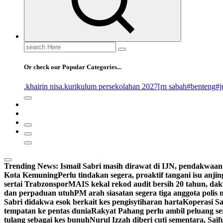
Search
for:
Or check our Popular Categories...
.khairin nisa
.kurikulum persekolahan 2027
[rn sabah
#benteng
#j
Trending News:
Ismail Sabri masih dirawat di IJN, pendakwaan 
Kota Kemuning
Perlu tindakan segera, proaktif tangani isu anjing
sertai Trabzonspor
MAIS kekal rekod audit bersih 20 tahun, dak
dan perpaduan utuh
PM arah siasatan segera tiga anggota polis 
Sabri didakwa esok berkait kes pengisytiharan harta
Koperasi Sa
tempatan ke pentas dunia
Rakyat Pahang perlu ambil peluang ser
tulang sebagai kes bunuh
Nurul Izzah diberi cuti sementara, Sa