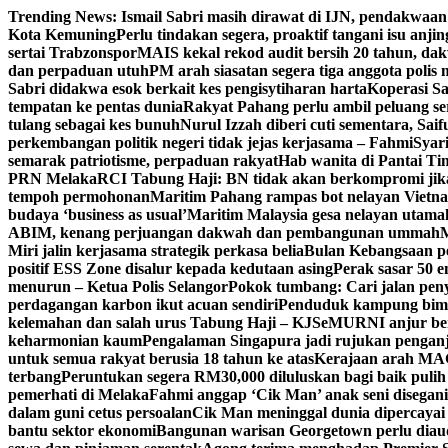
Skip
Trending News:
Ismail Sabri masih dirawat di IJN, pendakwaan 
to
Kota Kemuning
Perlu tindakan segera, proaktif tangani isu anjing
content
sertai Trabzonspor
MAIS kekal rekod audit bersih 20 tahun, dak
dan perpaduan utuh
PM arah siasatan segera tiga anggota polis 
Sabri didakwa esok berkait kes pengisytiharan harta
Koperasi Sa
tempatan ke pentas dunia
Rakyat Pahang perlu ambil peluang ser
tulang sebagai kes bunuh
Nurul Izzah diberi cuti sementara, Sa
perkembangan politik negeri tidak jejas kerjasama – Fahmi
Syari
semarak patriotisme, perpaduan rakyat
Hab wanita di Pantai T
PRN Melaka
RCI Tabung Haji: BN tidak akan berkompromi jik
tempoh permohonan
Maritim Pahang rampas bot nelayan Vietna
budaya ‘business as usual’
Maritim Malaysia gesa nelayan utama
ABIM, kenang perjuangan dakwah dan pembangunan ummah
M
Miri jalin kerjasama strategik perkasa belia
Bulan Kebangsaan p
positif ESS Zone disalur kepada kedutaan asing
Perak sasar 50 
menurun – Ketua Polis Selangor
Pokok tumbang: Cari jalan pen
perdagangan karbon ikut acuan sendiri
Penduduk kampung bimb
kelemahan dan salah urus Tabung Haji – KJ
SeMURNI anjur be
keharmonian kaum
Pengalaman Singapura jadi rujukan pengan
untuk semua rakyat berusia 18 tahun ke atas
Kerajaan arah MAG
terbang
Peruntukan segera RM30,000 diluluskan bagi baik pulih
pemerhati di Melaka
Fahmi anggap ‘Cik Man’ anak seni disegan
dalam guni cetus persoalan
Cik Man meninggal dunia dipercayai 
bantu sektor ekonomi
Bangunan warisan Georgetown perlu diaudi