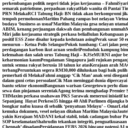
perkembangan politik negeri tidak jejas kerjasama – Fahmi
Syari
semarak patriotisme, perpaduan rakyat
Hab wanita di Pantai T
PRN Melaka
RCI Tabung Haji: BN tidak akan berkompromi jik
tempoh permohonan
Maritim Pahang rampas bot nelayan Vietna
budaya ‘business as usual’
Maritim Malaysia gesa nelayan utama
ABIM, kenang perjuangan dakwah dan pembangunan ummah
M
Miri jalin kerjasama strategik perkasa belia
Bulan Kebangsaan p
positif ESS Zone disalur kepada kedutaan asing
Perak sasar 50 
menurun – Ketua Polis Selangor
Pokok tumbang: Cari jalan pen
perdagangan karbon ikut acuan sendiri
Penduduk kampung bimb
kelemahan dan salah urus Tabung Haji – KJ
SeMURNI anjur be
keharmonian kaum
Pengalaman Singapura jadi rujukan pengan
untuk semua rakyat berusia 18 tahun ke atas
Kerajaan arah MAG
terbang
Peruntukan segera RM30,000 diluluskan bagi baik pulih
pemerhati di Melaka
Fahmi anggap ‘Cik Man’ anak seni disegan
dalam guni cetus persoalan
Cik Man meninggal dunia dipercayai 
bantu sektor ekonomi
Bangunan warisan Georgetown perlu diaudi
sewa dan pinjaman serentak
Agong terima menghadap Premier Sa
TH
Maxim perkasa usahawan PKS Sarawak menerusi inisiatif k
Sepanjang Hayat Perkeso
35 hingga 40 Ahli Parlimen dijangka
bongkar nafsu kuasa di sebalik ‘penyatuan Melayu’ – Omar
Lela
kemuka dokumen, vesel nelayan ditahan Maritim Malaysia
Jaute
yakin Kerajaan MADANI kekal stabil, tolak cadangan bubar Pa
SOP keselamatan
Shahrudin tekankan integriti, penguatkuasaan
Chennah’ dipadam
Persidangan FEBS 2026 bincang potensi AI p