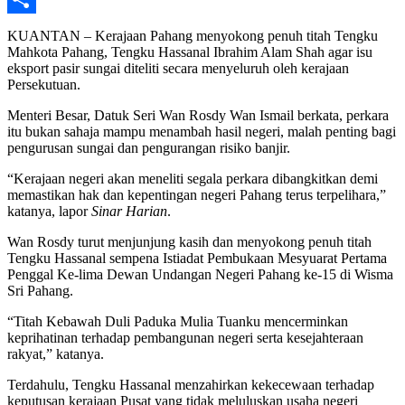
Share
KUANTAN – Kerajaan Pahang menyokong penuh titah Tengku
Mahkota Pahang, Tengku Hassanal Ibrahim Alam Shah agar isu
eksport pasir sungai diteliti secara menyeluruh oleh kerajaan
Persekutuan.
Menteri Besar, Datuk Seri Wan Rosdy Wan Ismail berkata, perkara
itu bukan sahaja mampu menambah hasil negeri, malah penting bagi
pengurusan sungai dan pengurangan risiko banjir.
“Kerajaan negeri akan meneliti segala perkara dibangkitkan demi
memastikan hak dan kepentingan negeri Pahang terus terpelihara,”
katanya, lapor
Sinar Harian
.
Wan Rosdy turut menjunjung kasih dan menyokong penuh titah
Tengku Hassanal sempena Istiadat Pembukaan Mesyuarat Pertama
Penggal Ke-lima Dewan Undangan Negeri Pahang ke-15 di Wisma
Sri Pahang.
“Titah Kebawah Duli Paduka Mulia Tuanku mencerminkan
keprihatinan terhadap pembangunan negeri serta kesejahteraan
rakyat,” katanya.
Terdahulu, Tengku Hassanal menzahirkan kekecewaan terhadap
keputusan kerajaan Pusat yang tidak meluluskan usaha negeri