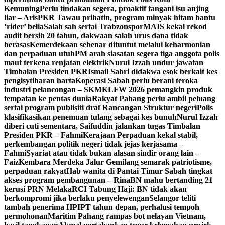
Kemuning
Perlu tindakan segera, proaktif tangani isu anjing
liar – Aris
PKR Tawau prihatin, program minyak hitam bantu
‘rider’ belia
Salah sah sertai Trabzonspor
MAIS kekal rekod
audit bersih 20 tahun, dakwaan salah urus dana tidak
berasas
Kemerdekaan sebenar dituntut melalui keharmonian
dan perpaduan utuh
PM arah siasatan segera tiga anggota polis
maut terkena renjatan elektrik
Nurul Izzah undur jawatan
Timbalan Presiden PKR
Ismail Sabri didakwa esok berkait kes
pengisytiharan harta
Koperasi Sabah perlu berani teroka
industri pelancongan – SKM
KLFW 2026 pemangkin produk
tempatan ke pentas dunia
Rakyat Pahang perlu ambil peluang
sertai program publisiti draf Rancangan Struktur negeri
Polis
klasifikasikan penemuan tulang sebagai kes bunuh
Nurul Izzah
diberi cuti sementara, Saifuddin jalankan tugas Timbalan
Presiden PKR – Fahmi
Kerajaan Perpaduan kekal stabil,
perkembangan politik negeri tidak jejas kerjasama –
Fahmi
Syariat atau tidak bukan alasan sindir orang lain –
Faiz
Kembara Merdeka Jalur Gemilang semarak patriotisme,
perpaduan rakyat
Hab wanita di Pantai Timur Sabah tingkat
akses program pembangunan – Rina
BN mahu bertanding 21
kerusi PRN Melaka
RCI Tabung Haji: BN tidak akan
berkompromi jika berlaku penyelewengan
Selangor teliti
tambah penerima HPIPT tahun depan, perhalusi tempoh
permohonan
Maritim Pahang rampas bot nelayan Vietnam,