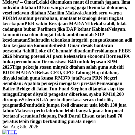
Melayu’ – Omar
Lelaki ditemukan maut di rumah jagaan, lima
individu ditahan
10 kru warga asing gagal kemuka dokumen,
vesel nelayan ditahan Maritim Malaysia
Jauteh seru warga
PDRM sambut perubahan, manfaat teknologi demi tingkat
kecekapan
PKR yakin Kerajaan MADANI kekal stabil, tolak
cadangan bubar Parlimen jika DAP keluar Kabinet
Nelayan,
komuniti maritim diingat tidak ambil mudah SOP
keselamatan
Shahrudin tekankan integriti, penguatkuasaan adil
dan kerjasama komuniti
Sheikh Omar desak hantaran
persenda ‘tahlil Loke di Chennah’ dipadam
Persidangan FEBS
2026 bincang potensi AI pacu kelestarian ekonomi Borneo
JPA
buka permohonan Dermasiswa B40 untuk lepasan SPM
2025
Tiga pekerja stesen minyak ditahan salah guna subsidi
BUDI MADANI
Bekas CEO, CFO Tabung Haji ditahan,
disyaki salah guna kuasa RM370 juta
Pasca PRN Negeri
Sembilan: Apabila persepsi mengatasi prestasi
Pemasangan
Bailey Bridge di Jalan Tun Fuad Stephen dijangka siap tiga
minggu
Empat disyaki pengedar diberkas, syabu RM18,200
dirampas
Sistem KLIA perlu diperkasa secara holistik,
pragmatik
Penduduk jumpa fosil dinasour usia lebih 130 juta
tahun
Malaysia perlu lahirkan lebih banyak juara korporat
bertaraf serantau
Jelapang Padi Darul Ehsan catat hasil 70
peratus lebih tinggi berbanding purata negeri
Sat. Aug 8th, 2026