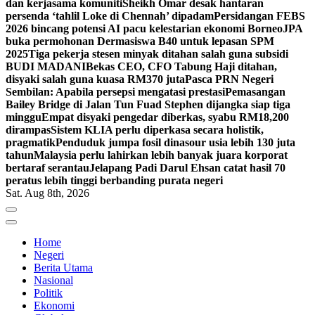
dan kerjasama komuniti
Sheikh Omar desak hantaran
persenda ‘tahlil Loke di Chennah’ dipadam
Persidangan FEBS
2026 bincang potensi AI pacu kelestarian ekonomi Borneo
JPA
buka permohonan Dermasiswa B40 untuk lepasan SPM
2025
Tiga pekerja stesen minyak ditahan salah guna subsidi
BUDI MADANI
Bekas CEO, CFO Tabung Haji ditahan,
disyaki salah guna kuasa RM370 juta
Pasca PRN Negeri
Sembilan: Apabila persepsi mengatasi prestasi
Pemasangan
Bailey Bridge di Jalan Tun Fuad Stephen dijangka siap tiga
minggu
Empat disyaki pengedar diberkas, syabu RM18,200
dirampas
Sistem KLIA perlu diperkasa secara holistik,
pragmatik
Penduduk jumpa fosil dinasour usia lebih 130 juta
tahun
Malaysia perlu lahirkan lebih banyak juara korporat
bertaraf serantau
Jelapang Padi Darul Ehsan catat hasil 70
peratus lebih tinggi berbanding purata negeri
Sat. Aug 8th, 2026
Home
Negeri
Berita Utama
Nasional
Politik
Ekonomi