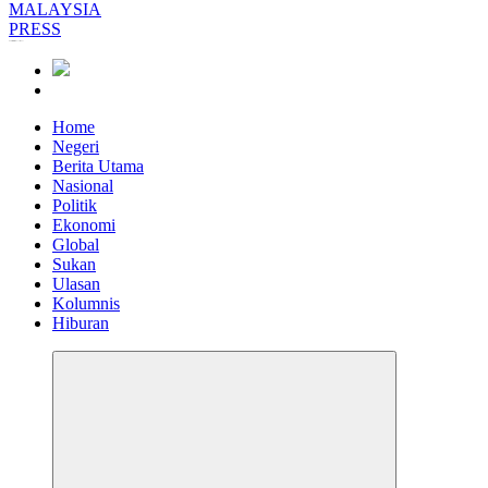
Informasi Berfakta Membuka Minda
Home
Negeri
Berita Utama
Nasional
Politik
Ekonomi
Global
Sukan
Ulasan
Kolumnis
Hiburan