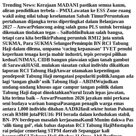
Skip
Trending News:
Kerajaan MADANI pastikan semua kaum,
to
aliran pendidikan terbela – PMX
Lawatan ke ESS Zone ruang
content
wakil asing nilai tahap keselamatan Sabah Timur
Peruntukan
pertahanan dijangka terus dipertingkat dalam Belanjawan
2027 – Anwar
Pelancong asing salah guna PLS untuk berniaga
dikenakan tindakan tegas – Saifuddin
Bukan salah bangsa,
tetapi cara kita berfikir
Pahang peruntuk RM12 juta untuk
SUKMA, Para SUKMA Selangor
Pemimpin BN RCI Tabung
Haji dalam dilema, umpama ‘cacing kepanasan’
TVET penuhi
keperluan tenaga kerja mahir industri, tepis persepsi pilihan
kedua
UNIMAS, CIDB bangun piawaian ujian tanah gambut
di Sarawak
HASiL mulakan siasatan cukai individu dikaitkan
laporan RCI Tabung Haji
Anwar utamakan kepentingan
pendeposit Tabung Haji mengatasi populariti politik
Jangan ada
lagi ‘tangan ghaib’ usik Tabung Haji – ABIM
Wujudkan
undang-undang khusus agar campur tangan politik dalam
Tabung Haji dapat dinoktahkan
Nurul Izzah lepas jawatan,
kita terima baik – Anwar
Pesantun 2026 jayakan misi perkasa
seni budaya warisan bangsa
Pasangan penagih warga emas
antara 1,000 individu ditahan AADK
Hasil sektor hutan Pahang
cecah RM80 juta
PRU16: PH berada dalam kedudukan stabil,
BN- PN berdepan masalah kerjasama
Kamil Munim dakwa Pas
‘alih tiang gol’, elak bahas dapatan RCI Tabung Haji
Mustapha
rai pelajar cemerlang STPM daerah Sepanggar kali