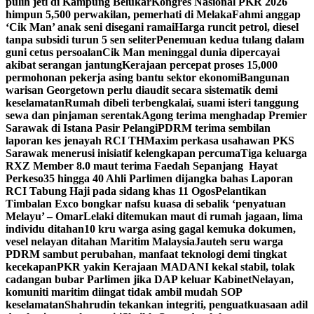
pulih jeti di Kampung Belukar
Kongres Nasional PKR 2026
himpun 5,500 perwakilan, pemerhati di Melaka
Fahmi anggap
‘Cik Man’ anak seni disegani ramai
Harga runcit petrol, diesel
tanpa subsidi turun 5 sen seliter
Penemuan kedua tulang dalam
guni cetus persoalan
Cik Man meninggal dunia dipercayai
akibat serangan jantung
Kerajaan percepat proses 15,000
permohonan pekerja asing bantu sektor ekonomi
Bangunan
warisan Georgetown perlu diaudit secara sistematik demi
keselamatan
Rumah dibeli terbengkalai, suami isteri tanggung
sewa dan pinjaman serentak
Agong terima menghadap Premier
Sarawak di Istana Pasir Pelangi
PDRM terima sembilan
laporan kes jenayah RCI TH
Maxim perkasa usahawan PKS
Sarawak menerusi inisiatif kelengkapan percuma
Tiga keluarga
RXZ Member 8.0 maut terima Faedah Sepanjang Hayat
Perkeso
35 hingga 40 Ahli Parlimen dijangka bahas Laporan
RCI Tabung Haji pada sidang khas 11 Ogos
Pelantikan
Timbalan Exco bongkar nafsu kuasa di sebalik ‘penyatuan
Melayu’ – Omar
Lelaki ditemukan maut di rumah jagaan, lima
individu ditahan
10 kru warga asing gagal kemuka dokumen,
vesel nelayan ditahan Maritim Malaysia
Jauteh seru warga
PDRM sambut perubahan, manfaat teknologi demi tingkat
kecekapan
PKR yakin Kerajaan MADANI kekal stabil, tolak
cadangan bubar Parlimen jika DAP keluar Kabinet
Nelayan,
komuniti maritim diingat tidak ambil mudah SOP
keselamatan
Shahrudin tekankan integriti, penguatkuasaan adil