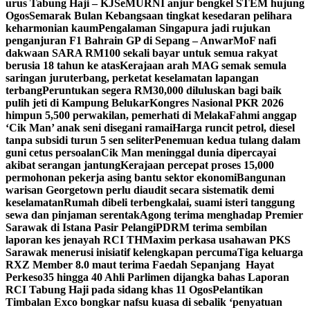
urus Tabung Haji – KJ
SeMURNI anjur bengkel STEM hujung
Ogos
Semarak Bulan Kebangsaan tingkat kesedaran pelihara
keharmonian kaum
Pengalaman Singapura jadi rujukan
penganjuran F1 Bahrain GP di Sepang – Anwar
MoF nafi
dakwaan SARA RM100 sekali bayar untuk semua rakyat
berusia 18 tahun ke atas
Kerajaan arah MAG semak semula
saringan juruterbang, perketat keselamatan lapangan
terbang
Peruntukan segera RM30,000 diluluskan bagi baik
pulih jeti di Kampung Belukar
Kongres Nasional PKR 2026
himpun 5,500 perwakilan, pemerhati di Melaka
Fahmi anggap
‘Cik Man’ anak seni disegani ramai
Harga runcit petrol, diesel
tanpa subsidi turun 5 sen seliter
Penemuan kedua tulang dalam
guni cetus persoalan
Cik Man meninggal dunia dipercayai
akibat serangan jantung
Kerajaan percepat proses 15,000
permohonan pekerja asing bantu sektor ekonomi
Bangunan
warisan Georgetown perlu diaudit secara sistematik demi
keselamatan
Rumah dibeli terbengkalai, suami isteri tanggung
sewa dan pinjaman serentak
Agong terima menghadap Premier
Sarawak di Istana Pasir Pelangi
PDRM terima sembilan
laporan kes jenayah RCI TH
Maxim perkasa usahawan PKS
Sarawak menerusi inisiatif kelengkapan percuma
Tiga keluarga
RXZ Member 8.0 maut terima Faedah Sepanjang Hayat
Perkeso
35 hingga 40 Ahli Parlimen dijangka bahas Laporan
RCI Tabung Haji pada sidang khas 11 Ogos
Pelantikan
Timbalan Exco bongkar nafsu kuasa di sebalik ‘penyatuan