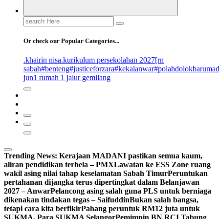
Search
for:
Or check our Popular Categories...
.khairin nisa
.kurikulum persekolahan 2027
[rn
sabah
#benteng
#justiceforzara
#kekalanwar
#polahdolokbaruma
jun
1 rumah 1 jalur gemilang
Trending News:
Kerajaan MADANI pastikan semua kaum,
aliran pendidikan terbela – PMX
Lawatan ke ESS Zone ruang
wakil asing nilai tahap keselamatan Sabah Timur
Peruntukan
pertahanan dijangka terus dipertingkat dalam Belanjawan
2027 – Anwar
Pelancong asing salah guna PLS untuk berniaga
dikenakan tindakan tegas – Saifuddin
Bukan salah bangsa,
tetapi cara kita berfikir
Pahang peruntuk RM12 juta untuk
SUKMA, Para SUKMA Selangor
Pemimpin BN RCI Tabung