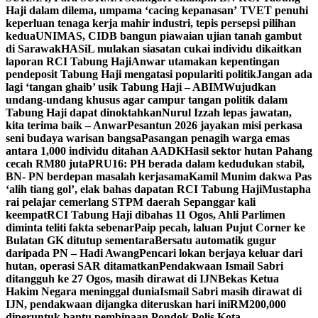
Haji dalam dilema, umpama ‘cacing kepanasan’
TVET penuhi
keperluan tenaga kerja mahir industri, tepis persepsi pilihan
kedua
UNIMAS, CIDB bangun piawaian ujian tanah gambut
di Sarawak
HASiL mulakan siasatan cukai individu dikaitkan
laporan RCI Tabung Haji
Anwar utamakan kepentingan
pendeposit Tabung Haji mengatasi populariti politik
Jangan ada
lagi ‘tangan ghaib’ usik Tabung Haji – ABIM
Wujudkan
undang-undang khusus agar campur tangan politik dalam
Tabung Haji dapat dinoktahkan
Nurul Izzah lepas jawatan,
kita terima baik – Anwar
Pesantun 2026 jayakan misi perkasa
seni budaya warisan bangsa
Pasangan penagih warga emas
antara 1,000 individu ditahan AADK
Hasil sektor hutan Pahang
cecah RM80 juta
PRU16: PH berada dalam kedudukan stabil,
BN- PN berdepan masalah kerjasama
Kamil Munim dakwa Pas
‘alih tiang gol’, elak bahas dapatan RCI Tabung Haji
Mustapha
rai pelajar cemerlang STPM daerah Sepanggar kali
keempat
RCI Tabung Haji dibahas 11 Ogos, Ahli Parlimen
diminta teliti fakta sebenar
Paip pecah, laluan Pujut Corner ke
Bulatan GK ditutup sementara
Bersatu automatik gugur
daripada PN – Hadi Awang
Pencari lokan berjaya keluar dari
hutan, operasi SAR ditamatkan
Pendakwaan Ismail Sabri
ditangguh ke 27 Ogos, masih dirawat di IJN
Bekas Ketua
Hakim Negara meninggal dunia
Ismail Sabri masih dirawat di
IJN, pendakwaan dijangka diteruskan hari ini
RM200,000
diperuntuk bantu pembinaan Pondok Polis Kota