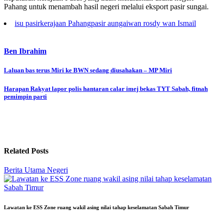
Pahang untuk menambah hasil negeri melalui eksport pasir sungai.
isu pasir
kerajaan Pahang
pasir aungai
wan rosdy wan Ismail
Ben Ibrahim
Post
Laluan bas terus Miri ke BWN sedang diusahakan – MP Miri
navigation
Harapan Rakyat lapor polis hantaran calar imej bekas TYT Sabah, fitnah
pemimpin parti
Related Posts
Berita Utama
Negeri
Lawatan ke ESS Zone ruang wakil asing nilai tahap keselamatan Sabah Timur