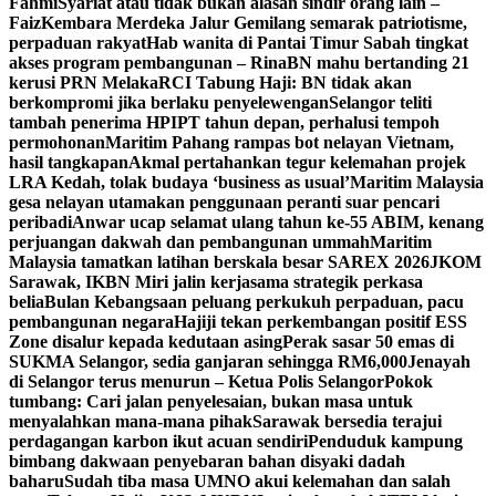
Fahmi
Syariat atau tidak bukan alasan sindir orang lain –
Faiz
Kembara Merdeka Jalur Gemilang semarak patriotisme,
perpaduan rakyat
Hab wanita di Pantai Timur Sabah tingkat
akses program pembangunan – Rina
BN mahu bertanding 21
kerusi PRN Melaka
RCI Tabung Haji: BN tidak akan
berkompromi jika berlaku penyelewengan
Selangor teliti
tambah penerima HPIPT tahun depan, perhalusi tempoh
permohonan
Maritim Pahang rampas bot nelayan Vietnam,
hasil tangkapan
Akmal pertahankan tegur kelemahan projek
LRA Kedah, tolak budaya ‘business as usual’
Maritim Malaysia
gesa nelayan utamakan penggunaan peranti suar pencari
peribadi
Anwar ucap selamat ulang tahun ke-55 ABIM, kenang
perjuangan dakwah dan pembangunan ummah
Maritim
Malaysia tamatkan latihan berskala besar SAREX 2026
JKOM
Sarawak, IKBN Miri jalin kerjasama strategik perkasa
belia
Bulan Kebangsaan peluang perkukuh perpaduan, pacu
pembangunan negara
Hajiji tekan perkembangan positif ESS
Zone disalur kepada kedutaan asing
Perak sasar 50 emas di
SUKMA Selangor, sedia ganjaran sehingga RM6,000
Jenayah
di Selangor terus menurun – Ketua Polis Selangor
Pokok
tumbang: Cari jalan penyelesaian, bukan masa untuk
menyalahkan mana-mana pihak
Sarawak bersedia terajui
perdagangan karbon ikut acuan sendiri
Penduduk kampung
bimbang dakwaan penyebaran bahan disyaki dadah
baharu
Sudah tiba masa UMNO akui kelemahan dan salah