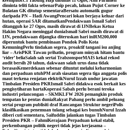
keempat
RCI Tabung Haji dibahas 11 Ogos, Ahli Parlimen
diminta teliti fakta sebenar
Paip pecah, laluan Pujut Corner ke
Bulatan GK ditutup sementara
Bersatu automatik gugur
daripada PN – Hadi Awang
Pencari lokan berjaya keluar dari
hutan, operasi SAR ditamatkan
Pendakwaan Ismail Sabri
ditangguh ke 27 Ogos, masih dirawat di IJN
Bekas Ketua
Hakim Negara meninggal dunia
Ismail Sabri masih dirawat di
IJN, pendakwaan dijangka diteruskan hari ini
RM200,000
diperuntuk bantu pembinaan Pondok Polis Kota
Kemuning
Perlu tindakan segera, proaktif tangani isu anjing
liar – Aris
PKR Tawau prihatin, program minyak hitam bantu
‘rider’ belia
Salah sah sertai Trabzonspor
MAIS kekal rekod
audit bersih 20 tahun, dakwaan salah urus dana tidak
berasas
Kemerdekaan sebenar dituntut melalui keharmonian
dan perpaduan utuh
PM arah siasatan segera tiga anggota polis
maut terkena renjatan elektrik
Nurul Izzah undur jawatan
Timbalan Presiden PKR
Ismail Sabri didakwa esok berkait kes
pengisytiharan harta
Koperasi Sabah perlu berani teroka
industri pelancongan – SKM
KLFW 2026 pemangkin produk
tempatan ke pentas dunia
Rakyat Pahang perlu ambil peluang
sertai program publisiti draf Rancangan Struktur negeri
Polis
klasifikasikan penemuan tulang sebagai kes bunuh
Nurul Izzah
diberi cuti sementara, Saifuddin jalankan tugas Timbalan
Presiden PKR – Fahmi
Kerajaan Perpaduan kekal stabil,
perkembangan politik negeri tidak jejas kerjasama –