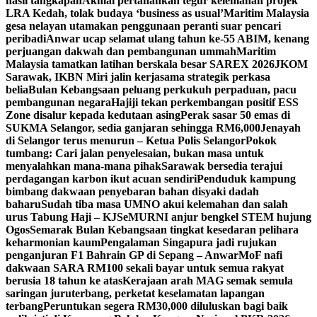
hasil tangkapan
Akmal pertahankan tegur kelemahan projek
LRA Kedah, tolak budaya ‘business as usual’
Maritim Malaysia
gesa nelayan utamakan penggunaan peranti suar pencari
peribadi
Anwar ucap selamat ulang tahun ke-55 ABIM, kenang
perjuangan dakwah dan pembangunan ummah
Maritim
Malaysia tamatkan latihan berskala besar SAREX 2026
JKOM
Sarawak, IKBN Miri jalin kerjasama strategik perkasa
belia
Bulan Kebangsaan peluang perkukuh perpaduan, pacu
pembangunan negara
Hajiji tekan perkembangan positif ESS
Zone disalur kepada kedutaan asing
Perak sasar 50 emas di
SUKMA Selangor, sedia ganjaran sehingga RM6,000
Jenayah
di Selangor terus menurun – Ketua Polis Selangor
Pokok
tumbang: Cari jalan penyelesaian, bukan masa untuk
menyalahkan mana-mana pihak
Sarawak bersedia terajui
perdagangan karbon ikut acuan sendiri
Penduduk kampung
bimbang dakwaan penyebaran bahan disyaki dadah
baharu
Sudah tiba masa UMNO akui kelemahan dan salah
urus Tabung Haji – KJ
SeMURNI anjur bengkel STEM hujung
Ogos
Semarak Bulan Kebangsaan tingkat kesedaran pelihara
keharmonian kaum
Pengalaman Singapura jadi rujukan
penganjuran F1 Bahrain GP di Sepang – Anwar
MoF nafi
dakwaan SARA RM100 sekali bayar untuk semua rakyat
berusia 18 tahun ke atas
Kerajaan arah MAG semak semula
saringan juruterbang, perketat keselamatan lapangan
terbang
Peruntukan segera RM30,000 diluluskan bagi baik