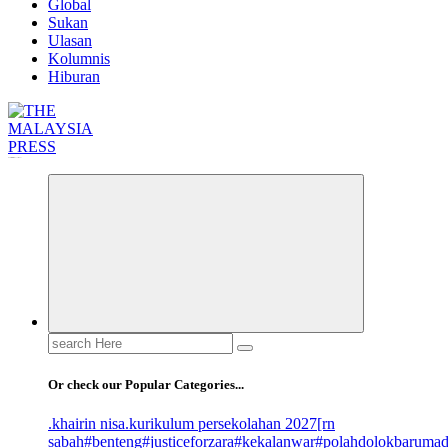
Global
Sukan
Ulasan
Kolumnis
Hiburan
Informasi Berfakta Membuka Minda
Search
for:
Or check our Popular Categories...
.khairin nisa
.kurikulum persekolahan 2027
[rn
sabah
#benteng
#justiceforzara
#kekalanwar
#polahdolokbaruma