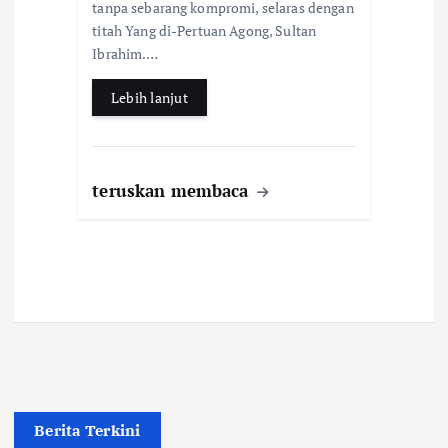
tanpa sebarang kompromi, selaras dengan
o
p
titah Yang di-Pertuan Agong, Sultan
k
p
Ibrahim.…
Lebih lanjut
teruskan membaca
Berita Terkini