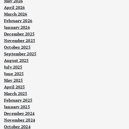
May 2026
April 2026
March 2026
February 2026
January 2026
December 2025
November 2025
October 2025
September 2025
August 2025
July 2025
June 2025
May 2025
Berit
a
April 2025
Utam
a
March 2025
February 2025
Neg
January 2025
ara
December 2024
Ara
November 2024
Berit
b
a
October 2024
Utam
a