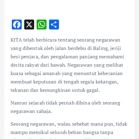
F
X
W
S
ac
h
h
KITA telah berbicara tentang seorang negarawan
e
at
ar
yang dibentuk oleh jalan berdebu di Baling, jeriji
b
s
e
besi penjara, dan pengalaman panjang memahami
o
A
derita rakyat dari bawah. Negarawan yang melihat
o
p
kuasa sebagai amanah yang menuntut keberanian
k
p
membuat keputusan di tengah segala kekangan,
tekanan dan kemungkinan untuk gagal.
Namun sejarah tidak pernah dibina oleh seorang
negarawan sahaja.
Seorang negarawan, walau sehebat mana pun, tidak
mampu memikul seluruh beban bangsa tanpa