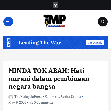
S
k
i
p
t
o
Informasi Berfakta Membuka Minda
c
o
n
t
e
n
MINDA TOK ABAH: Hati
t
nurani dalam pembinaan
negara bangsa
TheMalaysiaPress
Kolumnis
,
Berita Utama
May 9, 2026
0 Comments