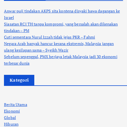
Anwar puji tindakan AKPS sita kontena disyaki bawa dagangan ke
Israel
Siasatan RCI TH tanpa kompromi, yang bersalah akan dikenakan
tindakan – PM
Cuti sementara Nurul Izzah tidak jejas PKR – Fahmi
Negara Arab banyak hancur kerana ekstremis, Malaysia jangan
ulang kesilapan sama – Syeikh Wazir
Sebelum sepenggal, PMX berjaya letak Malaysia jadi 30 ekonomi
terbesar dunia
Kategori
Berita Utama
Ekonomi
Global
Hiburan