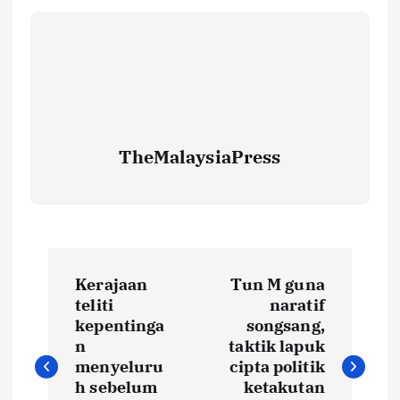
TheMalaysiaPress
P
Kerajaan
Tun M guna
o
teliti
naratif
kepentinga
songsang,
s
n
taktik lapuk
menyeluru
cipta politik
t
h sebelum
ketakutan