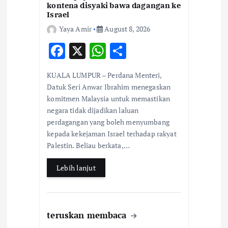
kontena disyaki bawa dagangan ke
n
Israel
Yaya Amir
August 8, 2026
F
X
W
S
ac
h
h
KUALA LUMPUR – Perdana Menteri,
e
at
ar
Datuk Seri Anwar Ibrahim menegaskan
b
s
e
komitmen Malaysia untuk memastikan
negara tidak dijadikan laluan
o
A
perdagangan yang boleh menyumbang
o
p
kepada kekejaman Israel terhadap rakyat
k
p
Palestin. Beliau berkata,…
Lebih lanjut
teruskan membaca