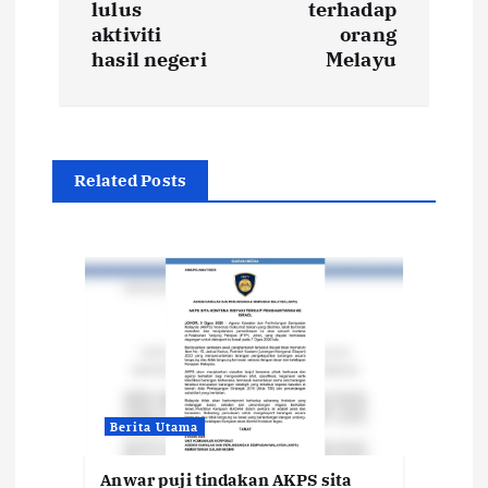
lulus
terhadap
aktiviti
orang
n
hasil negeri
Melayu
a
v
Related Posts
i
g
a
t
i
Berita Utama
o
Anwar puji tindakan AKPS sita