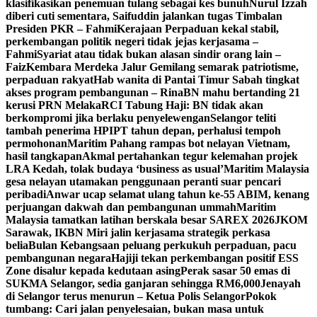
klasifikasikan penemuan tulang sebagai kes bunuh
Nurul Izzah
diberi cuti sementara, Saifuddin jalankan tugas Timbalan
Presiden PKR – Fahmi
Kerajaan Perpaduan kekal stabil,
perkembangan politik negeri tidak jejas kerjasama –
Fahmi
Syariat atau tidak bukan alasan sindir orang lain –
Faiz
Kembara Merdeka Jalur Gemilang semarak patriotisme,
perpaduan rakyat
Hab wanita di Pantai Timur Sabah tingkat
akses program pembangunan – Rina
BN mahu bertanding 21
kerusi PRN Melaka
RCI Tabung Haji: BN tidak akan
berkompromi jika berlaku penyelewengan
Selangor teliti
tambah penerima HPIPT tahun depan, perhalusi tempoh
permohonan
Maritim Pahang rampas bot nelayan Vietnam,
hasil tangkapan
Akmal pertahankan tegur kelemahan projek
LRA Kedah, tolak budaya ‘business as usual’
Maritim Malaysia
gesa nelayan utamakan penggunaan peranti suar pencari
peribadi
Anwar ucap selamat ulang tahun ke-55 ABIM, kenang
perjuangan dakwah dan pembangunan ummah
Maritim
Malaysia tamatkan latihan berskala besar SAREX 2026
JKOM
Sarawak, IKBN Miri jalin kerjasama strategik perkasa
belia
Bulan Kebangsaan peluang perkukuh perpaduan, pacu
pembangunan negara
Hajiji tekan perkembangan positif ESS
Zone disalur kepada kedutaan asing
Perak sasar 50 emas di
SUKMA Selangor, sedia ganjaran sehingga RM6,000
Jenayah
di Selangor terus menurun – Ketua Polis Selangor
Pokok
tumbang: Cari jalan penyelesaian, bukan masa untuk