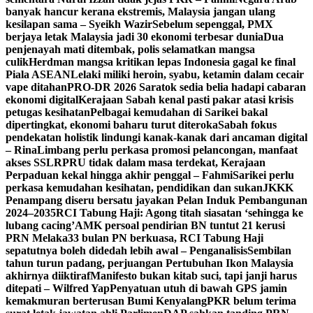
banyak hancur kerana ekstremis, Malaysia jangan ulang
kesilapan sama – Syeikh Wazir
Sebelum sepenggal, PMX
berjaya letak Malaysia jadi 30 ekonomi terbesar dunia
Dua
penjenayah mati ditembak, polis selamatkan mangsa
culik
Herdman mangsa kritikan lepas Indonesia gagal ke final
Piala ASEAN
Lelaki miliki heroin, syabu, ketamin dalam cecair
vape ditahan
PRO-DR 2026 Saratok sedia belia hadapi cabaran
ekonomi digital
Kerajaan Sabah kenal pasti pakar atasi krisis
petugas kesihatan
Pelbagai kemudahan di Sarikei bakal
dipertingkat, ekonomi baharu turut diteroka
Sabah fokus
pendekatan holistik lindungi kanak-kanak dari ancaman digital
– Rina
Limbang perlu perkasa promosi pelancongan, manfaat
akses SSLR
PRU tidak dalam masa terdekat, Kerajaan
Perpaduan kekal hingga akhir penggal – Fahmi
Sarikei perlu
perkasa kemudahan kesihatan, pendidikan dan sukan
JKKK
Penampang diseru bersatu jayakan Pelan Induk Pembangunan
2024–2035
RCI Tabung Haji: Agong titah siasatan ‘sehingga ke
lubang cacing’
AMK persoal pendirian BN tuntut 21 kerusi
PRN Melaka
33 bulan PN berkuasa, RCI Tabung Haji
sepatutnya boleh didedah lebih awal – Penganalisis
Sembilan
tahun turun padang, perjuangan Pertubuhan Ikon Malaysia
akhirnya diiktiraf
Manifesto bukan kitab suci, tapi janji harus
ditepati – Wilfred Yap
Penyatuan utuh di bawah GPS jamin
kemakmuran berterusan Bumi Kenyalang
PKR belum terima