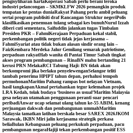
pengisytiharan harta
Koperasi Sabah perlu berani teroka
industri pelancongan – SKM
KLFW 2026 pemangkin produk
tempatan ke pentas dunia
Rakyat Pahang perlu ambil peluang
sertai program publisiti draf Rancangan Struktur negeri
Polis
klasifikasikan penemuan tulang sebagai kes bunuh
Nurul Izzah
diberi cuti sementara, Saifuddin jalankan tugas Timbalan
Presiden PKR – Fahmi
Kerajaan Perpaduan kekal stabil,
perkembangan politik negeri tidak jejas kerjasama –
Fahmi
Syariat atau tidak bukan alasan sindir orang lain –
Faiz
Kembara Merdeka Jalur Gemilang semarak patriotisme,
perpaduan rakyat
Hab wanita di Pantai Timur Sabah tingkat
akses program pembangunan – Rina
BN mahu bertanding 21
kerusi PRN Melaka
RCI Tabung Haji: BN tidak akan
berkompromi jika berlaku penyelewengan
Selangor teliti
tambah penerima HPIPT tahun depan, perhalusi tempoh
permohonan
Maritim Pahang rampas bot nelayan Vietnam,
hasil tangkapan
Akmal pertahankan tegur kelemahan projek
LRA Kedah, tolak budaya ‘business as usual’
Maritim Malaysia
gesa nelayan utamakan penggunaan peranti suar pencari
peribadi
Anwar ucap selamat ulang tahun ke-55 ABIM, kenang
perjuangan dakwah dan pembangunan ummah
Maritim
Malaysia tamatkan latihan berskala besar SAREX 2026
JKOM
Sarawak, IKBN Miri jalin kerjasama strategik perkasa
belia
Bulan Kebangsaan peluang perkukuh perpaduan, pacu
pembangunan negara
Hajiji tekan perkembangan positif ESS