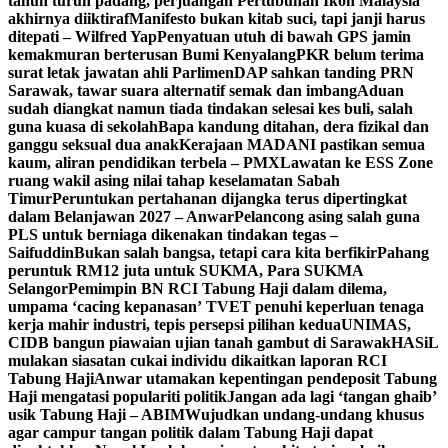
tahun turun padang, perjuangan Pertubuhan Ikon Malaysia
akhirnya diiktiraf
Manifesto bukan kitab suci, tapi janji harus
ditepati – Wilfred Yap
Penyatuan utuh di bawah GPS jamin
kemakmuran berterusan Bumi Kenyalang
PKR belum terima
surat letak jawatan ahli Parlimen
DAP sahkan tanding PRN
Sarawak, tawar suara alternatif semak dan imbang
Aduan
sudah diangkat namun tiada tindakan selesai kes buli, salah
guna kuasa di sekolah
Bapa kandung ditahan, dera fizikal dan
ganggu seksual dua anak
Kerajaan MADANI pastikan semua
kaum, aliran pendidikan terbela – PMX
Lawatan ke ESS Zone
ruang wakil asing nilai tahap keselamatan Sabah
Timur
Peruntukan pertahanan dijangka terus dipertingkat
dalam Belanjawan 2027 – Anwar
Pelancong asing salah guna
PLS untuk berniaga dikenakan tindakan tegas –
Saifuddin
Bukan salah bangsa, tetapi cara kita berfikir
Pahang
peruntuk RM12 juta untuk SUKMA, Para SUKMA
Selangor
Pemimpin BN RCI Tabung Haji dalam dilema,
umpama ‘cacing kepanasan’
TVET penuhi keperluan tenaga
kerja mahir industri, tepis persepsi pilihan kedua
UNIMAS,
CIDB bangun piawaian ujian tanah gambut di Sarawak
HASiL
mulakan siasatan cukai individu dikaitkan laporan RCI
Tabung Haji
Anwar utamakan kepentingan pendeposit Tabung
Haji mengatasi populariti politik
Jangan ada lagi ‘tangan ghaib’
usik Tabung Haji – ABIM
Wujudkan undang-undang khusus
agar campur tangan politik dalam Tabung Haji dapat