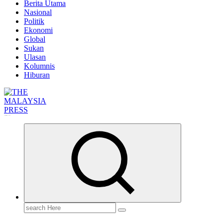
Berita Utama
Nasional
Politik
Ekonomi
Global
Sukan
Ulasan
Kolumnis
Hiburan
Informasi Berfakta Membuka Minda
Search
for: