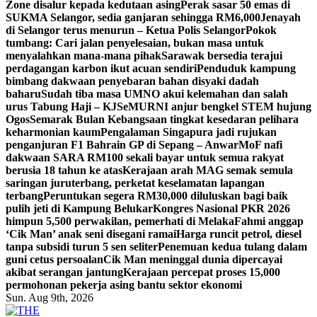
Zone disalur kepada kedutaan asing
Perak sasar 50 emas di
SUKMA Selangor, sedia ganjaran sehingga RM6,000
Jenayah
di Selangor terus menurun – Ketua Polis Selangor
Pokok
tumbang: Cari jalan penyelesaian, bukan masa untuk
menyalahkan mana-mana pihak
Sarawak bersedia terajui
perdagangan karbon ikut acuan sendiri
Penduduk kampung
bimbang dakwaan penyebaran bahan disyaki dadah
baharu
Sudah tiba masa UMNO akui kelemahan dan salah
urus Tabung Haji – KJ
SeMURNI anjur bengkel STEM hujung
Ogos
Semarak Bulan Kebangsaan tingkat kesedaran pelihara
keharmonian kaum
Pengalaman Singapura jadi rujukan
penganjuran F1 Bahrain GP di Sepang – Anwar
MoF nafi
dakwaan SARA RM100 sekali bayar untuk semua rakyat
berusia 18 tahun ke atas
Kerajaan arah MAG semak semula
saringan juruterbang, perketat keselamatan lapangan
terbang
Peruntukan segera RM30,000 diluluskan bagi baik
pulih jeti di Kampung Belukar
Kongres Nasional PKR 2026
himpun 5,500 perwakilan, pemerhati di Melaka
Fahmi anggap
‘Cik Man’ anak seni disegani ramai
Harga runcit petrol, diesel
tanpa subsidi turun 5 sen seliter
Penemuan kedua tulang dalam
guni cetus persoalan
Cik Man meninggal dunia dipercayai
akibat serangan jantung
Kerajaan percepat proses 15,000
permohonan pekerja asing bantu sektor ekonomi
Sun. Aug 9th, 2026