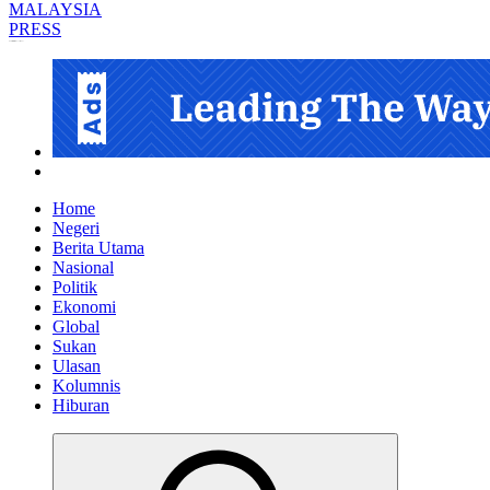
Informasi Berfakta Membuka Minda
Home
Negeri
Berita Utama
Nasional
Politik
Ekonomi
Global
Sukan
Ulasan
Kolumnis
Hiburan