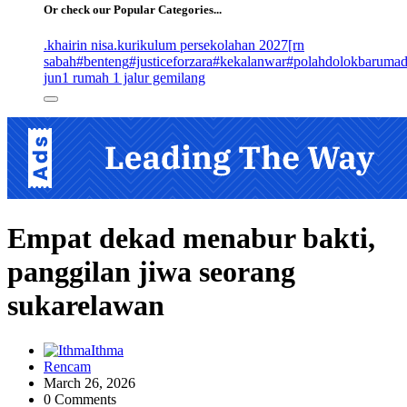
Or check our Popular Categories...
.khairin nisa
.kurikulum persekolahan 2027
[rn
sabah
#benteng
#justiceforzara
#kekalanwar
#polahdolokbaruma
jun
1 rumah 1 jalur gemilang
Empat dekad menabur bakti,
panggilan jiwa seorang
sukarelawan
Ithma
Rencam
March 26, 2026
0 Comments