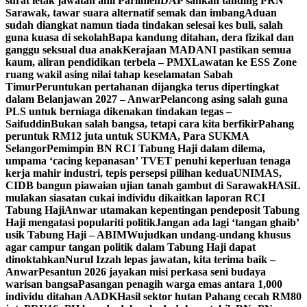
surat letak jawatan ahli Parlimen
DAP sahkan tanding PRN
Sarawak, tawar suara alternatif semak dan imbang
Aduan
sudah diangkat namun tiada tindakan selesai kes buli, salah
guna kuasa di sekolah
Bapa kandung ditahan, dera fizikal dan
ganggu seksual dua anak
Kerajaan MADANI pastikan semua
kaum, aliran pendidikan terbela – PMX
Lawatan ke ESS Zone
ruang wakil asing nilai tahap keselamatan Sabah
Timur
Peruntukan pertahanan dijangka terus dipertingkat
dalam Belanjawan 2027 – Anwar
Pelancong asing salah guna
PLS untuk berniaga dikenakan tindakan tegas –
Saifuddin
Bukan salah bangsa, tetapi cara kita berfikir
Pahang
peruntuk RM12 juta untuk SUKMA, Para SUKMA
Selangor
Pemimpin BN RCI Tabung Haji dalam dilema,
umpama ‘cacing kepanasan’
TVET penuhi keperluan tenaga
kerja mahir industri, tepis persepsi pilihan kedua
UNIMAS,
CIDB bangun piawaian ujian tanah gambut di Sarawak
HASiL
mulakan siasatan cukai individu dikaitkan laporan RCI
Tabung Haji
Anwar utamakan kepentingan pendeposit Tabung
Haji mengatasi populariti politik
Jangan ada lagi ‘tangan ghaib’
usik Tabung Haji – ABIM
Wujudkan undang-undang khusus
agar campur tangan politik dalam Tabung Haji dapat
dinoktahkan
Nurul Izzah lepas jawatan, kita terima baik –
Anwar
Pesantun 2026 jayakan misi perkasa seni budaya
warisan bangsa
Pasangan penagih warga emas antara 1,000
individu ditahan AADK
Hasil sektor hutan Pahang cecah RM80