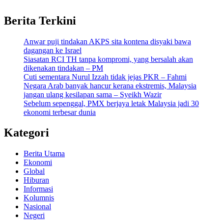
Berita Terkini
Anwar puji tindakan AKPS sita kontena disyaki bawa
dagangan ke Israel
Siasatan RCI TH tanpa kompromi, yang bersalah akan
dikenakan tindakan – PM
Cuti sementara Nurul Izzah tidak jejas PKR – Fahmi
Negara Arab banyak hancur kerana ekstremis, Malaysia
jangan ulang kesilapan sama – Syeikh Wazir
Sebelum sepenggal, PMX berjaya letak Malaysia jadi 30
ekonomi terbesar dunia
Kategori
Berita Utama
Ekonomi
Global
Hiburan
Informasi
Kolumnis
Nasional
Negeri