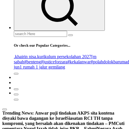
Search
for:
Or check our Popular Categories...
.khairin nisa
.kurikulum persekolahan 2027
[rn
sabah
#benteng
#justiceforzara
#kekalanwar
#polahdolokbaruma
jun
1 rumah 1 jalur gemilang
Trending News:
Anwar puji tindakan AKPS sita kontena
disyaki bawa dagangan ke Israel
Siasatan RCI TH tanpa
kompromi, yang bersalah akan dikenakan tindakan – PM
Cuti
sementara Nurul Izzah tidak jejas PKR – Fahmi
Negara Arab