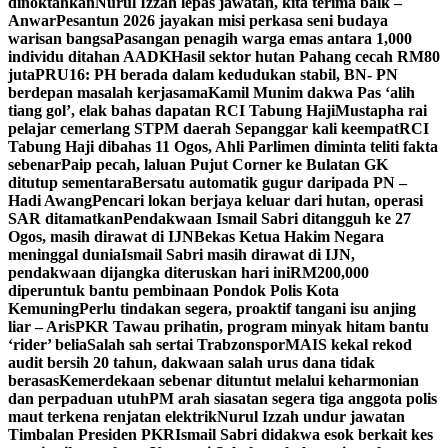
dinoktahkan
Nurul Izzah lepas jawatan, kita terima baik –
Anwar
Pesantun 2026 jayakan misi perkasa seni budaya
warisan bangsa
Pasangan penagih warga emas antara 1,000
individu ditahan AADK
Hasil sektor hutan Pahang cecah RM80
juta
PRU16: PH berada dalam kedudukan stabil, BN- PN
berdepan masalah kerjasama
Kamil Munim dakwa Pas ‘alih
tiang gol’, elak bahas dapatan RCI Tabung Haji
Mustapha rai
pelajar cemerlang STPM daerah Sepanggar kali keempat
RCI
Tabung Haji dibahas 11 Ogos, Ahli Parlimen diminta teliti fakta
sebenar
Paip pecah, laluan Pujut Corner ke Bulatan GK
ditutup sementara
Bersatu automatik gugur daripada PN –
Hadi Awang
Pencari lokan berjaya keluar dari hutan, operasi
SAR ditamatkan
Pendakwaan Ismail Sabri ditangguh ke 27
Ogos, masih dirawat di IJN
Bekas Ketua Hakim Negara
meninggal dunia
Ismail Sabri masih dirawat di IJN,
pendakwaan dijangka diteruskan hari ini
RM200,000
diperuntuk bantu pembinaan Pondok Polis Kota
Kemuning
Perlu tindakan segera, proaktif tangani isu anjing
liar – Aris
PKR Tawau prihatin, program minyak hitam bantu
‘rider’ belia
Salah sah sertai Trabzonspor
MAIS kekal rekod
audit bersih 20 tahun, dakwaan salah urus dana tidak
berasas
Kemerdekaan sebenar dituntut melalui keharmonian
dan perpaduan utuh
PM arah siasatan segera tiga anggota polis
maut terkena renjatan elektrik
Nurul Izzah undur jawatan
Timbalan Presiden PKR
Ismail Sabri didakwa esok berkait kes