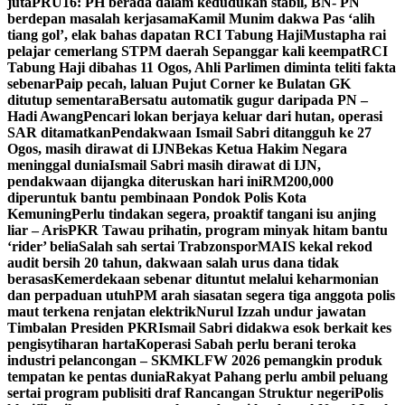
juta
PRU16: PH berada dalam kedudukan stabil, BN- PN
berdepan masalah kerjasama
Kamil Munim dakwa Pas ‘alih
tiang gol’, elak bahas dapatan RCI Tabung Haji
Mustapha rai
pelajar cemerlang STPM daerah Sepanggar kali keempat
RCI
Tabung Haji dibahas 11 Ogos, Ahli Parlimen diminta teliti fakta
sebenar
Paip pecah, laluan Pujut Corner ke Bulatan GK
ditutup sementara
Bersatu automatik gugur daripada PN –
Hadi Awang
Pencari lokan berjaya keluar dari hutan, operasi
SAR ditamatkan
Pendakwaan Ismail Sabri ditangguh ke 27
Ogos, masih dirawat di IJN
Bekas Ketua Hakim Negara
meninggal dunia
Ismail Sabri masih dirawat di IJN,
pendakwaan dijangka diteruskan hari ini
RM200,000
diperuntuk bantu pembinaan Pondok Polis Kota
Kemuning
Perlu tindakan segera, proaktif tangani isu anjing
liar – Aris
PKR Tawau prihatin, program minyak hitam bantu
‘rider’ belia
Salah sah sertai Trabzonspor
MAIS kekal rekod
audit bersih 20 tahun, dakwaan salah urus dana tidak
berasas
Kemerdekaan sebenar dituntut melalui keharmonian
dan perpaduan utuh
PM arah siasatan segera tiga anggota polis
maut terkena renjatan elektrik
Nurul Izzah undur jawatan
Timbalan Presiden PKR
Ismail Sabri didakwa esok berkait kes
pengisytiharan harta
Koperasi Sabah perlu berani teroka
industri pelancongan – SKM
KLFW 2026 pemangkin produk
tempatan ke pentas dunia
Rakyat Pahang perlu ambil peluang
sertai program publisiti draf Rancangan Struktur negeri
Polis