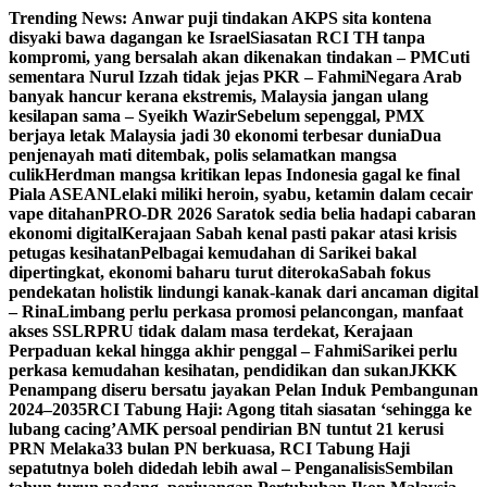
Skip
Trending News:
Anwar puji tindakan AKPS sita kontena
to
disyaki bawa dagangan ke Israel
Siasatan RCI TH tanpa
content
kompromi, yang bersalah akan dikenakan tindakan – PM
Cuti
sementara Nurul Izzah tidak jejas PKR – Fahmi
Negara Arab
banyak hancur kerana ekstremis, Malaysia jangan ulang
kesilapan sama – Syeikh Wazir
Sebelum sepenggal, PMX
berjaya letak Malaysia jadi 30 ekonomi terbesar dunia
Dua
penjenayah mati ditembak, polis selamatkan mangsa
culik
Herdman mangsa kritikan lepas Indonesia gagal ke final
Piala ASEAN
Lelaki miliki heroin, syabu, ketamin dalam cecair
vape ditahan
PRO-DR 2026 Saratok sedia belia hadapi cabaran
ekonomi digital
Kerajaan Sabah kenal pasti pakar atasi krisis
petugas kesihatan
Pelbagai kemudahan di Sarikei bakal
dipertingkat, ekonomi baharu turut diteroka
Sabah fokus
pendekatan holistik lindungi kanak-kanak dari ancaman digital
– Rina
Limbang perlu perkasa promosi pelancongan, manfaat
akses SSLR
PRU tidak dalam masa terdekat, Kerajaan
Perpaduan kekal hingga akhir penggal – Fahmi
Sarikei perlu
perkasa kemudahan kesihatan, pendidikan dan sukan
JKKK
Penampang diseru bersatu jayakan Pelan Induk Pembangunan
2024–2035
RCI Tabung Haji: Agong titah siasatan ‘sehingga ke
lubang cacing’
AMK persoal pendirian BN tuntut 21 kerusi
PRN Melaka
33 bulan PN berkuasa, RCI Tabung Haji
sepatutnya boleh didedah lebih awal – Penganalisis
Sembilan