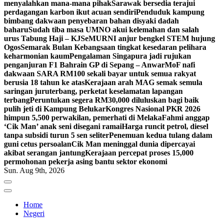
menyalahkan mana-mana pihak
Sarawak bersedia terajui
perdagangan karbon ikut acuan sendiri
Penduduk kampung
bimbang dakwaan penyebaran bahan disyaki dadah
baharu
Sudah tiba masa UMNO akui kelemahan dan salah
urus Tabung Haji – KJ
SeMURNI anjur bengkel STEM hujung
Ogos
Semarak Bulan Kebangsaan tingkat kesedaran pelihara
keharmonian kaum
Pengalaman Singapura jadi rujukan
penganjuran F1 Bahrain GP di Sepang – Anwar
MoF nafi
dakwaan SARA RM100 sekali bayar untuk semua rakyat
berusia 18 tahun ke atas
Kerajaan arah MAG semak semula
saringan juruterbang, perketat keselamatan lapangan
terbang
Peruntukan segera RM30,000 diluluskan bagi baik
pulih jeti di Kampung Belukar
Kongres Nasional PKR 2026
himpun 5,500 perwakilan, pemerhati di Melaka
Fahmi anggap
‘Cik Man’ anak seni disegani ramai
Harga runcit petrol, diesel
tanpa subsidi turun 5 sen seliter
Penemuan kedua tulang dalam
guni cetus persoalan
Cik Man meninggal dunia dipercayai
akibat serangan jantung
Kerajaan percepat proses 15,000
permohonan pekerja asing bantu sektor ekonomi
Sun. Aug 9th, 2026
Home
Negeri