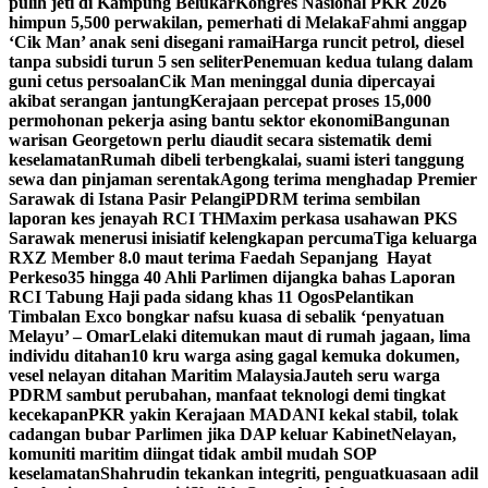
pulih jeti di Kampung Belukar
Kongres Nasional PKR 2026
himpun 5,500 perwakilan, pemerhati di Melaka
Fahmi anggap
‘Cik Man’ anak seni disegani ramai
Harga runcit petrol, diesel
tanpa subsidi turun 5 sen seliter
Penemuan kedua tulang dalam
guni cetus persoalan
Cik Man meninggal dunia dipercayai
akibat serangan jantung
Kerajaan percepat proses 15,000
permohonan pekerja asing bantu sektor ekonomi
Bangunan
warisan Georgetown perlu diaudit secara sistematik demi
keselamatan
Rumah dibeli terbengkalai, suami isteri tanggung
sewa dan pinjaman serentak
Agong terima menghadap Premier
Sarawak di Istana Pasir Pelangi
PDRM terima sembilan
laporan kes jenayah RCI TH
Maxim perkasa usahawan PKS
Sarawak menerusi inisiatif kelengkapan percuma
Tiga keluarga
RXZ Member 8.0 maut terima Faedah Sepanjang Hayat
Perkeso
35 hingga 40 Ahli Parlimen dijangka bahas Laporan
RCI Tabung Haji pada sidang khas 11 Ogos
Pelantikan
Timbalan Exco bongkar nafsu kuasa di sebalik ‘penyatuan
Melayu’ – Omar
Lelaki ditemukan maut di rumah jagaan, lima
individu ditahan
10 kru warga asing gagal kemuka dokumen,
vesel nelayan ditahan Maritim Malaysia
Jauteh seru warga
PDRM sambut perubahan, manfaat teknologi demi tingkat
kecekapan
PKR yakin Kerajaan MADANI kekal stabil, tolak
cadangan bubar Parlimen jika DAP keluar Kabinet
Nelayan,
komuniti maritim diingat tidak ambil mudah SOP
keselamatan
Shahrudin tekankan integriti, penguatkuasaan adil