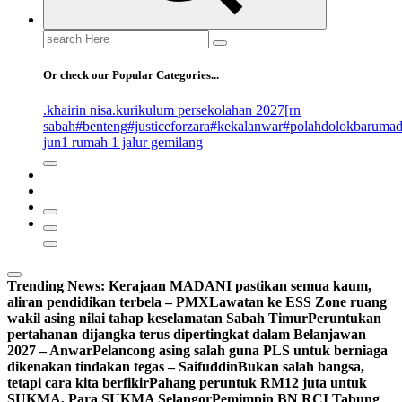
Search
for:
Or check our Popular Categories...
.khairin nisa
.kurikulum persekolahan 2027
[rn
sabah
#benteng
#justiceforzara
#kekalanwar
#polahdolokbaruma
jun
1 rumah 1 jalur gemilang
Trending News:
Kerajaan MADANI pastikan semua kaum,
aliran pendidikan terbela – PMX
Lawatan ke ESS Zone ruang
wakil asing nilai tahap keselamatan Sabah Timur
Peruntukan
pertahanan dijangka terus dipertingkat dalam Belanjawan
2027 – Anwar
Pelancong asing salah guna PLS untuk berniaga
dikenakan tindakan tegas – Saifuddin
Bukan salah bangsa,
tetapi cara kita berfikir
Pahang peruntuk RM12 juta untuk
SUKMA, Para SUKMA Selangor
Pemimpin BN RCI Tabung