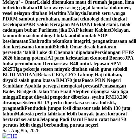
Melayu’ – Omar
Lelaki ditemukan maut di rumah jagaan, lima
individu ditahan
10 kru warga asing gagal kemuka dokumen,
vesel nelayan ditahan Maritim Malaysia
Jauteh seru warga
PDRM sambut perubahan, manfaat teknologi demi tingkat
kecekapan
PKR yakin Kerajaan MADANI kekal stabil, tolak
cadangan bubar Parlimen jika DAP keluar Kabinet
Nelayan,
komuniti maritim diingat tidak ambil mudah SOP
keselamatan
Shahrudin tekankan integriti, penguatkuasaan adil
dan kerjasama komuniti
Sheikh Omar desak hantaran
persenda ‘tahlil Loke di Chennah’ dipadam
Persidangan FEBS
2026 bincang potensi AI pacu kelestarian ekonomi Borneo
JPA
buka permohonan Dermasiswa B40 untuk lepasan SPM
2025
Tiga pekerja stesen minyak ditahan salah guna subsidi
BUDI MADANI
Bekas CEO, CFO Tabung Haji ditahan,
disyaki salah guna kuasa RM370 juta
Pasca PRN Negeri
Sembilan: Apabila persepsi mengatasi prestasi
Pemasangan
Bailey Bridge di Jalan Tun Fuad Stephen dijangka siap tiga
minggu
Empat disyaki pengedar diberkas, syabu RM18,200
dirampas
Sistem KLIA perlu diperkasa secara holistik,
pragmatik
Penduduk jumpa fosil dinasour usia lebih 130 juta
tahun
Malaysia perlu lahirkan lebih banyak juara korporat
bertaraf serantau
Jelapang Padi Darul Ehsan catat hasil 70
peratus lebih tinggi berbanding purata negeri
Sat. Aug 8th, 2026