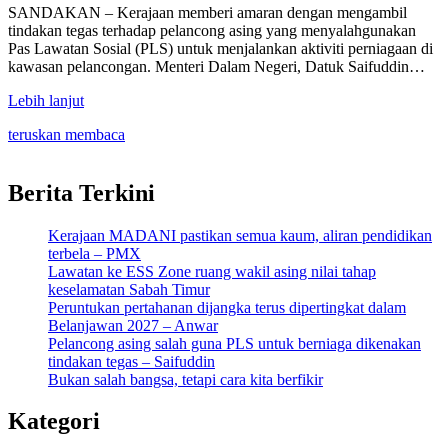
Share
SANDAKAN – Kerajaan memberi amaran dengan mengambil
tindakan tegas terhadap pelancong asing yang menyalahgunakan
Pas Lawatan Sosial (PLS) untuk menjalankan aktiviti perniagaan di
kawasan pelancongan. Menteri Dalam Negeri, Datuk Saifuddin…
Lebih lanjut
teruskan membaca
Berita Terkini
Kerajaan MADANI pastikan semua kaum, aliran pendidikan
terbela – PMX
Lawatan ke ESS Zone ruang wakil asing nilai tahap
keselamatan Sabah Timur
Peruntukan pertahanan dijangka terus dipertingkat dalam
Belanjawan 2027 – Anwar
Pelancong asing salah guna PLS untuk berniaga dikenakan
tindakan tegas – Saifuddin
Bukan salah bangsa, tetapi cara kita berfikir
Kategori