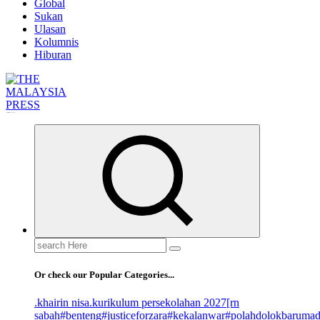
Global
Sukan
Ulasan
Kolumnis
Hiburan
Informasi Berfakta Membuka Minda
Search
for:
Or check our Popular Categories...
.khairin nisa
.kurikulum persekolahan 2027
[rn
sabah
#benteng
#justiceforzara
#kekalanwar
#polahdolokbaruma