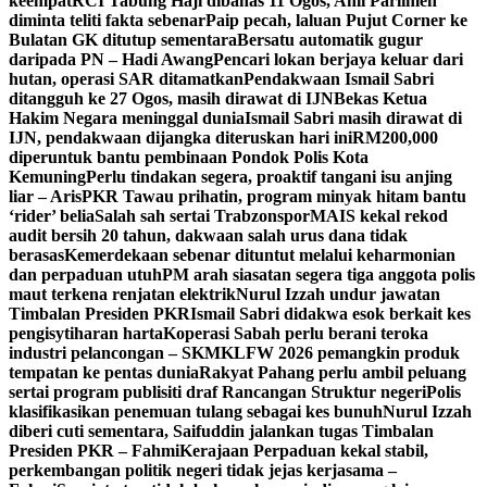
keempat
RCI Tabung Haji dibahas 11 Ogos, Ahli Parlimen
diminta teliti fakta sebenar
Paip pecah, laluan Pujut Corner ke
Bulatan GK ditutup sementara
Bersatu automatik gugur
daripada PN – Hadi Awang
Pencari lokan berjaya keluar dari
hutan, operasi SAR ditamatkan
Pendakwaan Ismail Sabri
ditangguh ke 27 Ogos, masih dirawat di IJN
Bekas Ketua
Hakim Negara meninggal dunia
Ismail Sabri masih dirawat di
IJN, pendakwaan dijangka diteruskan hari ini
RM200,000
diperuntuk bantu pembinaan Pondok Polis Kota
Kemuning
Perlu tindakan segera, proaktif tangani isu anjing
liar – Aris
PKR Tawau prihatin, program minyak hitam bantu
‘rider’ belia
Salah sah sertai Trabzonspor
MAIS kekal rekod
audit bersih 20 tahun, dakwaan salah urus dana tidak
berasas
Kemerdekaan sebenar dituntut melalui keharmonian
dan perpaduan utuh
PM arah siasatan segera tiga anggota polis
maut terkena renjatan elektrik
Nurul Izzah undur jawatan
Timbalan Presiden PKR
Ismail Sabri didakwa esok berkait kes
pengisytiharan harta
Koperasi Sabah perlu berani teroka
industri pelancongan – SKM
KLFW 2026 pemangkin produk
tempatan ke pentas dunia
Rakyat Pahang perlu ambil peluang
sertai program publisiti draf Rancangan Struktur negeri
Polis
klasifikasikan penemuan tulang sebagai kes bunuh
Nurul Izzah
diberi cuti sementara, Saifuddin jalankan tugas Timbalan
Presiden PKR – Fahmi
Kerajaan Perpaduan kekal stabil,
perkembangan politik negeri tidak jejas kerjasama –