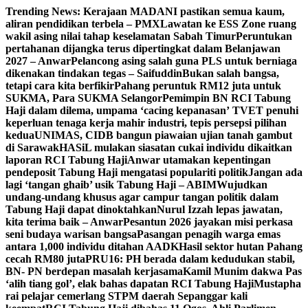
Skip
Trending News:
Kerajaan MADANI pastikan semua kaum,
to
aliran pendidikan terbela – PMX
Lawatan ke ESS Zone ruang
content
wakil asing nilai tahap keselamatan Sabah Timur
Peruntukan
pertahanan dijangka terus dipertingkat dalam Belanjawan
2027 – Anwar
Pelancong asing salah guna PLS untuk berniaga
dikenakan tindakan tegas – Saifuddin
Bukan salah bangsa,
tetapi cara kita berfikir
Pahang peruntuk RM12 juta untuk
SUKMA, Para SUKMA Selangor
Pemimpin BN RCI Tabung
Haji dalam dilema, umpama ‘cacing kepanasan’
TVET penuhi
keperluan tenaga kerja mahir industri, tepis persepsi pilihan
kedua
UNIMAS, CIDB bangun piawaian ujian tanah gambut
di Sarawak
HASiL mulakan siasatan cukai individu dikaitkan
laporan RCI Tabung Haji
Anwar utamakan kepentingan
pendeposit Tabung Haji mengatasi populariti politik
Jangan ada
lagi ‘tangan ghaib’ usik Tabung Haji – ABIM
Wujudkan
undang-undang khusus agar campur tangan politik dalam
Tabung Haji dapat dinoktahkan
Nurul Izzah lepas jawatan,
kita terima baik – Anwar
Pesantun 2026 jayakan misi perkasa
seni budaya warisan bangsa
Pasangan penagih warga emas
antara 1,000 individu ditahan AADK
Hasil sektor hutan Pahang
cecah RM80 juta
PRU16: PH berada dalam kedudukan stabil,
BN- PN berdepan masalah kerjasama
Kamil Munim dakwa Pas
‘alih tiang gol’, elak bahas dapatan RCI Tabung Haji
Mustapha
rai pelajar cemerlang STPM daerah Sepanggar kali