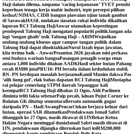
Haji dalam dilema, umpama ‘cacing kepanasan’
TVET penuhi
keperluan tenaga kerja mahir industri, tepis persepsi pilihan
kedua
UNIMAS, CIDB bangun piawaian ujian tanah gambut
di Sarawak
HASiL mulakan siasatan cukai individu dikaitkan
laporan RCI Tabung Haji
Anwar utamakan kepentingan
pendeposit Tabung Haji mengatasi populariti politik
Jangan ada
lagi ‘tangan ghaib’ usik Tabung Haji – ABIM
Wujudkan
undang-undang khusus agar campur tangan politik dalam
Tabung Haji dapat dinoktahkan
Nurul Izzah lepas jawatan,
kita terima baik – Anwar
Pesantun 2026 jayakan misi perkasa
seni budaya warisan bangsa
Pasangan penagih warga emas
antara 1,000 individu ditahan AADK
Hasil sektor hutan Pahang
cecah RM80 juta
PRU16: PH berada dalam kedudukan stabil,
BN- PN berdepan masalah kerjasama
Kamil Munim dakwa Pas
‘alih tiang gol’, elak bahas dapatan RCI Tabung Haji
Mustapha
rai pelajar cemerlang STPM daerah Sepanggar kali
keempat
RCI Tabung Haji dibahas 11 Ogos, Ahli Parlimen
diminta teliti fakta sebenar
Paip pecah, laluan Pujut Corner ke
Bulatan GK ditutup sementara
Bersatu automatik gugur
daripada PN – Hadi Awang
Pencari lokan berjaya keluar dari
hutan, operasi SAR ditamatkan
Pendakwaan Ismail Sabri
ditangguh ke 27 Ogos, masih dirawat di IJN
Bekas Ketua
Hakim Negara meninggal dunia
Ismail Sabri masih dirawat di
IJN, pendakwaan dijangka diteruskan hari ini
RM200,000
diperuntuk bantu pembinaan Pondok Polis Kota