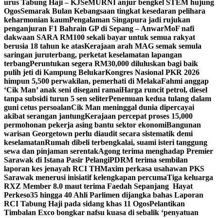
urus Tabung Haji – KJ
SeMURNI anjur bengkel STEM hujung
Ogos
Semarak Bulan Kebangsaan tingkat kesedaran pelihara
keharmonian kaum
Pengalaman Singapura jadi rujukan
penganjuran F1 Bahrain GP di Sepang – Anwar
MoF nafi
dakwaan SARA RM100 sekali bayar untuk semua rakyat
berusia 18 tahun ke atas
Kerajaan arah MAG semak semula
saringan juruterbang, perketat keselamatan lapangan
terbang
Peruntukan segera RM30,000 diluluskan bagi baik
pulih jeti di Kampung Belukar
Kongres Nasional PKR 2026
himpun 5,500 perwakilan, pemerhati di Melaka
Fahmi anggap
‘Cik Man’ anak seni disegani ramai
Harga runcit petrol, diesel
tanpa subsidi turun 5 sen seliter
Penemuan kedua tulang dalam
guni cetus persoalan
Cik Man meninggal dunia dipercayai
akibat serangan jantung
Kerajaan percepat proses 15,000
permohonan pekerja asing bantu sektor ekonomi
Bangunan
warisan Georgetown perlu diaudit secara sistematik demi
keselamatan
Rumah dibeli terbengkalai, suami isteri tanggung
sewa dan pinjaman serentak
Agong terima menghadap Premier
Sarawak di Istana Pasir Pelangi
PDRM terima sembilan
laporan kes jenayah RCI TH
Maxim perkasa usahawan PKS
Sarawak menerusi inisiatif kelengkapan percuma
Tiga keluarga
RXZ Member 8.0 maut terima Faedah Sepanjang Hayat
Perkeso
35 hingga 40 Ahli Parlimen dijangka bahas Laporan
RCI Tabung Haji pada sidang khas 11 Ogos
Pelantikan
Timbalan Exco bongkar nafsu kuasa di sebalik ‘penyatuan