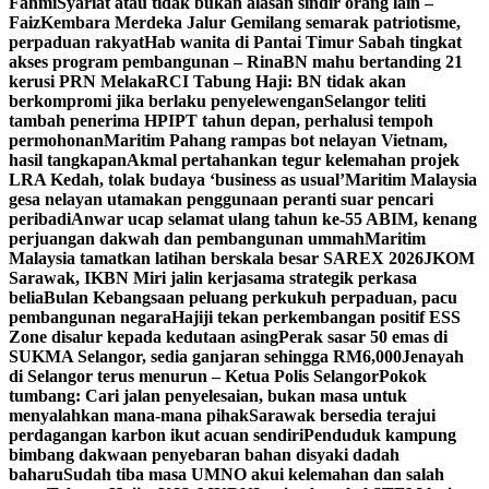
Fahmi
Syariat atau tidak bukan alasan sindir orang lain –
Faiz
Kembara Merdeka Jalur Gemilang semarak patriotisme,
perpaduan rakyat
Hab wanita di Pantai Timur Sabah tingkat
akses program pembangunan – Rina
BN mahu bertanding 21
kerusi PRN Melaka
RCI Tabung Haji: BN tidak akan
berkompromi jika berlaku penyelewengan
Selangor teliti
tambah penerima HPIPT tahun depan, perhalusi tempoh
permohonan
Maritim Pahang rampas bot nelayan Vietnam,
hasil tangkapan
Akmal pertahankan tegur kelemahan projek
LRA Kedah, tolak budaya ‘business as usual’
Maritim Malaysia
gesa nelayan utamakan penggunaan peranti suar pencari
peribadi
Anwar ucap selamat ulang tahun ke-55 ABIM, kenang
perjuangan dakwah dan pembangunan ummah
Maritim
Malaysia tamatkan latihan berskala besar SAREX 2026
JKOM
Sarawak, IKBN Miri jalin kerjasama strategik perkasa
belia
Bulan Kebangsaan peluang perkukuh perpaduan, pacu
pembangunan negara
Hajiji tekan perkembangan positif ESS
Zone disalur kepada kedutaan asing
Perak sasar 50 emas di
SUKMA Selangor, sedia ganjaran sehingga RM6,000
Jenayah
di Selangor terus menurun – Ketua Polis Selangor
Pokok
tumbang: Cari jalan penyelesaian, bukan masa untuk
menyalahkan mana-mana pihak
Sarawak bersedia terajui
perdagangan karbon ikut acuan sendiri
Penduduk kampung
bimbang dakwaan penyebaran bahan disyaki dadah
baharu
Sudah tiba masa UMNO akui kelemahan dan salah