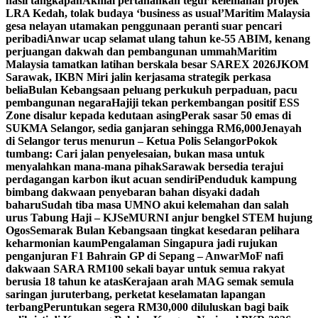
hasil tangkapan
Akmal pertahankan tegur kelemahan projek
LRA Kedah, tolak budaya ‘business as usual’
Maritim Malaysia
gesa nelayan utamakan penggunaan peranti suar pencari
peribadi
Anwar ucap selamat ulang tahun ke-55 ABIM, kenang
perjuangan dakwah dan pembangunan ummah
Maritim
Malaysia tamatkan latihan berskala besar SAREX 2026
JKOM
Sarawak, IKBN Miri jalin kerjasama strategik perkasa
belia
Bulan Kebangsaan peluang perkukuh perpaduan, pacu
pembangunan negara
Hajiji tekan perkembangan positif ESS
Zone disalur kepada kedutaan asing
Perak sasar 50 emas di
SUKMA Selangor, sedia ganjaran sehingga RM6,000
Jenayah
di Selangor terus menurun – Ketua Polis Selangor
Pokok
tumbang: Cari jalan penyelesaian, bukan masa untuk
menyalahkan mana-mana pihak
Sarawak bersedia terajui
perdagangan karbon ikut acuan sendiri
Penduduk kampung
bimbang dakwaan penyebaran bahan disyaki dadah
baharu
Sudah tiba masa UMNO akui kelemahan dan salah
urus Tabung Haji – KJ
SeMURNI anjur bengkel STEM hujung
Ogos
Semarak Bulan Kebangsaan tingkat kesedaran pelihara
keharmonian kaum
Pengalaman Singapura jadi rujukan
penganjuran F1 Bahrain GP di Sepang – Anwar
MoF nafi
dakwaan SARA RM100 sekali bayar untuk semua rakyat
berusia 18 tahun ke atas
Kerajaan arah MAG semak semula
saringan juruterbang, perketat keselamatan lapangan
terbang
Peruntukan segera RM30,000 diluluskan bagi baik