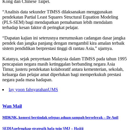
Kong dan Chinese Taipei.
“Analisis data sekunder TIMSS dilaksanakan menggunakan
pendekatan Partial Least Squares Structural Equation Modeling
(PLS-SEM) bagi mendapatkan pemahaman lebih mendalam
terhadap kesan faktor di peringkat pelajar.
“Dapatan kajian ini seterusnya merumuskan cadangan dasar jangka
pendek dan jangka panjang dengan mengambil kira amalan terbaik
sistem pendidikan berprestasi tinggi di rantau Asia,” ujarnya.
Katanya, sejak penyertaan Malaysia dalam TIMSS pada tahun 1995
pencapaian negara masih ketinggalan berbanding negara Asia
Timur, justeru pendekatan kolaboratif antara kementerian, sekolah,
keluarga dan pelajar amat diperlukan bagi memperkukuh prestasi
negara pada masa hadapan.
lay yoon fah
syarahan
UMS
Wan Mail
Post
MDKNK, konsesi bertindak selepas aduan sampah berselerak – Dr Anil
navigation
‎SEDIA pelengkap strategik hala tuju SMJ – Hajiji ‎