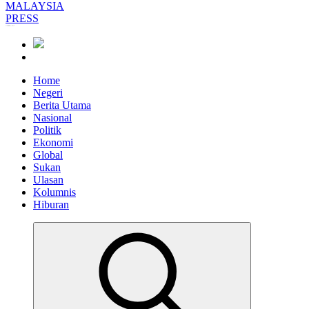
Informasi Berfakta Membuka Minda
Home
Negeri
Berita Utama
Nasional
Politik
Ekonomi
Global
Sukan
Ulasan
Kolumnis
Hiburan