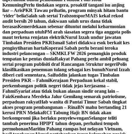
Kemuning
Perlu tindakan segera, proaktif tangani isu anjing
liar – Aris
PKR Tawau prihatin, program minyak hitam bantu
‘rider’ belia
Salah sah sertai Trabzonspor
MAIS kekal rekod
audit bersih 20 tahun, dakwaan salah urus dana tidak
berasas
Kemerdekaan sebenar dituntut melalui keharmonian
dan perpaduan utuh
PM arah siasatan segera tiga anggota polis
maut terkena renjatan elektrik
Nurul Izzah undur jawatan
Timbalan Presiden PKR
Ismail Sabri didakwa esok berkait kes
pengisytiharan harta
Koperasi Sabah perlu berani teroka
industri pelancongan – SKM
KLFW 2026 pemangkin produk
tempatan ke pentas dunia
Rakyat Pahang perlu ambil peluang
sertai program publisiti draf Rancangan Struktur negeri
Polis
klasifikasikan penemuan tulang sebagai kes bunuh
Nurul Izzah
diberi cuti sementara, Saifuddin jalankan tugas Timbalan
Presiden PKR – Fahmi
Kerajaan Perpaduan kekal stabil,
perkembangan politik negeri tidak jejas kerjasama –
Fahmi
Syariat atau tidak bukan alasan sindir orang lain –
Faiz
Kembara Merdeka Jalur Gemilang semarak patriotisme,
perpaduan rakyat
Hab wanita di Pantai Timur Sabah tingkat
akses program pembangunan – Rina
BN mahu bertanding 21
kerusi PRN Melaka
RCI Tabung Haji: BN tidak akan
berkompromi jika berlaku penyelewengan
Selangor teliti
tambah penerima HPIPT tahun depan, perhalusi tempoh
permohonan
Maritim Pahang rampas bot nelayan Vietnam,