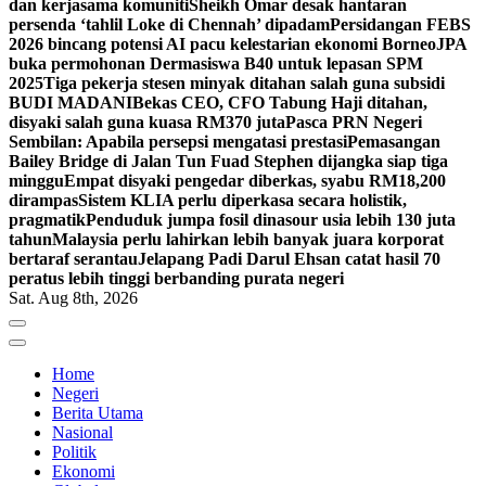
dan kerjasama komuniti
Sheikh Omar desak hantaran
persenda ‘tahlil Loke di Chennah’ dipadam
Persidangan FEBS
2026 bincang potensi AI pacu kelestarian ekonomi Borneo
JPA
buka permohonan Dermasiswa B40 untuk lepasan SPM
2025
Tiga pekerja stesen minyak ditahan salah guna subsidi
BUDI MADANI
Bekas CEO, CFO Tabung Haji ditahan,
disyaki salah guna kuasa RM370 juta
Pasca PRN Negeri
Sembilan: Apabila persepsi mengatasi prestasi
Pemasangan
Bailey Bridge di Jalan Tun Fuad Stephen dijangka siap tiga
minggu
Empat disyaki pengedar diberkas, syabu RM18,200
dirampas
Sistem KLIA perlu diperkasa secara holistik,
pragmatik
Penduduk jumpa fosil dinasour usia lebih 130 juta
tahun
Malaysia perlu lahirkan lebih banyak juara korporat
bertaraf serantau
Jelapang Padi Darul Ehsan catat hasil 70
peratus lebih tinggi berbanding purata negeri
Sat. Aug 8th, 2026
Home
Negeri
Berita Utama
Nasional
Politik
Ekonomi