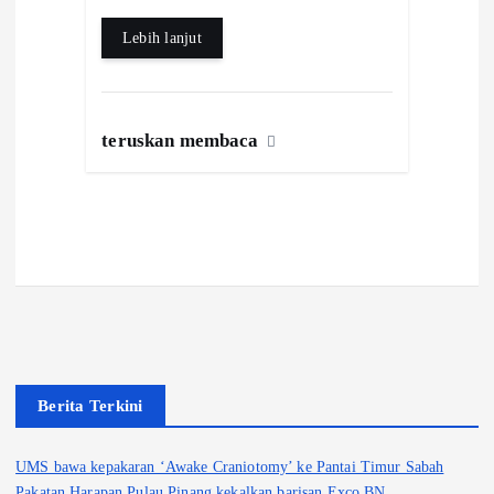
Lebih lanjut
teruskan membaca
Berita Terkini
UMS bawa kepakaran ‘Awake Craniotomy’ ke Pantai Timur Sabah
Pakatan Harapan Pulau Pinang kekalkan barisan Exco BN