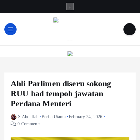
S
k
i
p
t
o
Informasi Berfakta Membuka Minda
c
o
n
t
e
Ahli Parlimen diseru sokong
n
t
RUU had tempoh jawatan
Perdana Menteri
S.Abdullah
Berita Utama
February 24, 2026
0 Comments