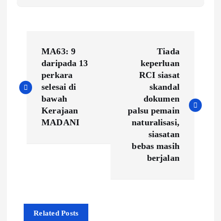
P
MA63: 9
Tiada
o
daripada 13
keperluan
perkara
RCI siasat
s
selesai di
skandal
bawah
dokumen
t
Kerajaan
palsu pemain
MADANI
naturalisasi,
n
siasatan
bebas masih
a
berjalan
v
i
Related Posts