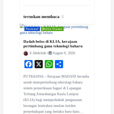
teruskan membaca
Nasional
Berita Utama
Dadah bolos di KLIA, kerajaan
pertimbang guna teknologi baharu
S.Abdullah
August 9, 2026
F
X
W
S
ac
ha
ha
PUTRAJAYA – Kerajaan MADANI bersedia
eb
ts
re
untuk mempertimbang teknologi baharu
o
A
sistem pemeriksaan bagasi di Lapangan
Terbang Antarabangsa Kuala Lumpur
o
p
(KLIA) bagi memperkukuh pengesanan
k
p
barangan kontraban susulan insiden
penyeludupan yang berlaku baru-baru…