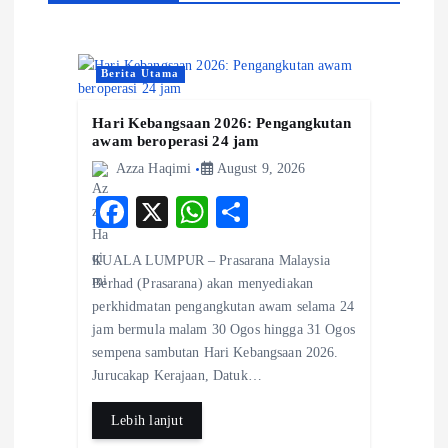
g
a
Berita Utama
t
Hari Kebangsaan 2026: Pengangkutan
awam beroperasi 24 jam
i
Azza Haqimi
August 9, 2026
F
X
W
S
o
ac
ha
ha
KUALA LUMPUR – Prasarana Malaysia
n
eb
ts
re
Berhad (Prasarana) akan menyediakan
o
A
perkhidmatan pengangkutan awam selama 24
jam bermula malam 30 Ogos hingga 31 Ogos
o
p
sempena sambutan Hari Kebangsaan 2026.
k
p
Jurucakap Kerajaan, Datuk…
Lebih lanjut