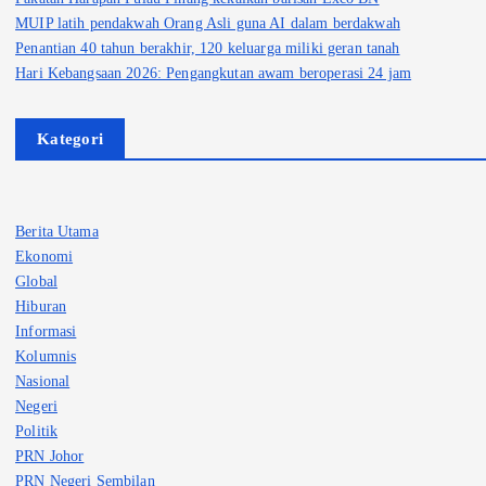
MUIP latih pendakwah Orang Asli guna AI dalam berdakwah
Penantian 40 tahun berakhir, 120 keluarga miliki geran tanah
Hari Kebangsaan 2026: Pengangkutan awam beroperasi 24 jam
Kategori
Berita Utama
Ekonomi
Global
Hiburan
Informasi
Kolumnis
Nasional
Negeri
Politik
PRN Johor
PRN Negeri Sembilan