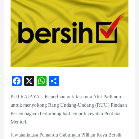
F
X
W
S
ac
ha
ha
PUTRAJAYA – Keperluan untuk semua Ahli Parlimen
eb
ts
re
untuk menyokong Rang Undang-Undang (RUU) Pindaan
o
A
Perlembagaan berhubung had tempoh jawatan Perdana
o
p
Menteri.
k
p
Jawatankuasa Pemandu Gabungan Pilihan Raya Bersih