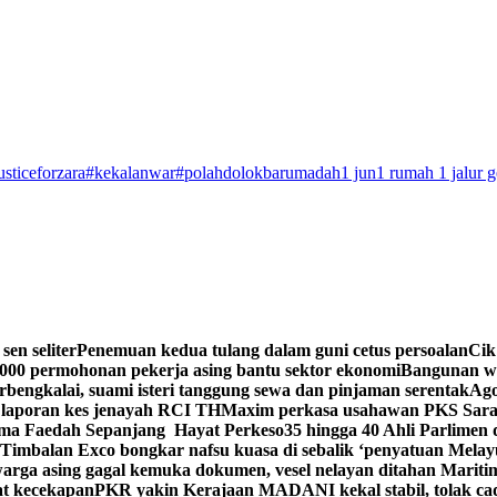
usticeforzara
#kekalanwar
#polahdolokbarumadah
1 jun
1 rumah 1 jalur 
sen seliter
Penemuan kedua tulang dalam guni cetus persoalan
Cik
,000 permohonan pekerja asing bantu sektor ekonomi
Bangunan w
rbengkalai, suami isteri tanggung sewa dan pinjaman serentak
Ago
laporan kes jenayah RCI TH
Maxim perkasa usahawan PKS Sarawa
ima Faedah Sepanjang Hayat Perkeso
35 hingga 40 Ahli Parlimen
 Timbalan Exco bongkar nafsu kuasa di sebalik ‘penyatuan Mela
warga asing gagal kemuka dokumen, vesel nelayan ditahan Mariti
at kecekapan
PKR yakin Kerajaan MADANI kekal stabil, tolak c