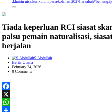
.khairin nisa
.kurikulum persekolahan 2027
[rn sabah
#benteng
#j
Tiada keperluan RCI siasat sk
palsu pemain naturalisasi, sias
berjalan
S.Abdullah
Berita Utama
February 24, 2026
0 Comments
Facebook
X
WhatsApp