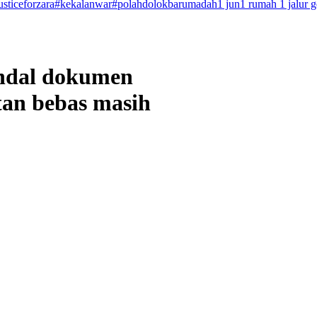
usticeforzara
#kekalanwar
#polahdolokbarumadah
1 jun
1 rumah 1 jalur 
andal dokumen
atan bebas masih