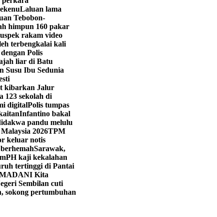
 perkara
Bekenu
Laluan lama
luan Tebobon-
h himpun 160 pakar
 suspek rakam video
eh terbengkalai kali
dengan Polis
jah liar di Batu
 Susu Ibu Sedunia
sti
t kibarkan Jalur
 123 sekolah di
 digital
Polis tumpas
kaitan
Infantino bakal
didakwa pandu melulu
 Malaysia 2026
TPM
 keluar notis
 berhemah
Sarawak,
im
PH kaji kekalahan
uh tertinggi di Pantai
 MADANI Kita
egeri Sembilan cuti
an, sokong pertumbuhan