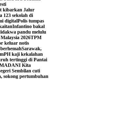
sti
t kibarkan Jalur
 123 sekolah di
 digital
Polis tumpas
kaitan
Infantino bakal
didakwa pandu melulu
 Malaysia 2026
TPM
 keluar notis
 berhemah
Sarawak,
im
PH kaji kekalahan
uh tertinggi di Pantai
 MADANI Kita
egeri Sembilan cuti
an, sokong pertumbuhan