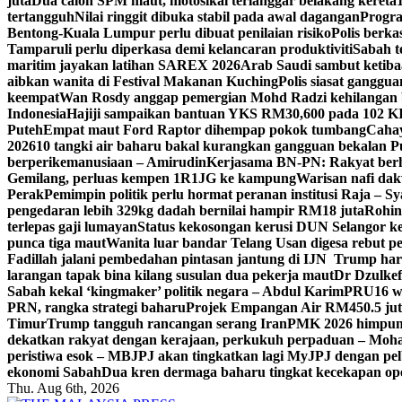
juta
Dua calon SPM maut, motosikal terlanggar belakang kereta
tertangguh
Nilai ringgit dibuka stabil pada awal dagangan
Progr
Bentong-Kuala Lumpur perlu dibuat penilaian risiko
Polis berk
Tamparuli perlu diperkasa demi kelancaran produktiviti
Sabah t
maritim jayakan latihan SAREX 2026
Arab Saudi sambut ketibaa
aibkan wanita di Festival Makanan Kuching
Polis siasat ganggu
keempat
Wan Rosdy anggap pemergian Mohd Radzi kehilanga
Indonesia
Hajiji sampaikan bantuan YKS RM30,600 pada 102 KIR
Puteh
Empat maut Ford Raptor dihempap pokok tumbang
Caha
2026
10 tangki air baharu bakal kurangkan gangguan bekalan P
berperikemanusiaan – Amirudin
Kerjasama BN-PN: Rakyat berh
Gemilang, perluas kempen 1R1JG ke kampung
Warisan nafi da
Perak
Pemimpin politik perlu hormat peranan institusi Raja – S
pengedaran lebih 329kg dadah bernilai hampir RM18 juta
Rohin
terlepas gaji lumayan
Status kekosongan kerusi DUN Selangor ke
punca tiga maut
Wanita luar bandar Telang Usan digesa rebut pe
Fadillah jalani pembedahan pintasan jantung di IJN
Trump hara
larangan tapak bina kilang susulan dua pekerja maut
Dr Dzulke
Sabah kekal ‘kingmaker’ politik negara – Abdul Karim
PRU16 wa
PRN, rangka strategi baharu
Projek Empangan Air RM450.5 juta 
Timur
Trump tangguh rancangan serang Iran
PMK 2026 himpun 
dekatkan rakyat dengan kerajaan, perkukuh perpaduan – Mo
peristiwa esok – MB
JPJ akan tingkatkan lagi MyJPJ dengan pel
ekonomi Sabah
Dua kren dermaga baharu tingkat kecekapan op
Thu. Aug 6th, 2026