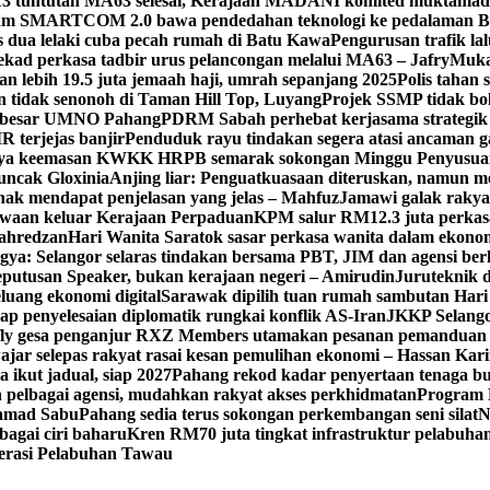
13 tuntutan MA63 selesai, Kerajaan MADANI komited muktamad
am SMARTCOM 2.0 bawa pendedahan teknologi ke pedalaman 
as dua lelaki cuba pecah rumah di Batu Kawa
Pengurusan trafik la
ekad perkasa tadbir urus pelancongan melalui MA63 – Jafry
Muka
n lebih 19.5 juta jemaah haji, umrah sepanjang 2025
Polis tahan
an tidak senonoh di Taman Hill Top, Luyang
Projek SSMP tidak bol
n besar UMNO Pahang
PDRM Sabah perhebat kerjasama strategik 
 terjejas banjir
Penduduk rayu tindakan segera atasi ancaman ga
ya keemasan KWKK HRPB semarak sokongan Minggu Penyusuan
uncak Gloxinia
Anjing liar: Penguatkuasaan diteruskan, namun me
ak mendapat penjelasan yang jelas – Mahfuz
Jamawi galak rakya
kwaan keluar Kerajaan Perpaduan
KPM salur RM12.3 juta perkasa
yahredzan
Hari Wanita Saratok sasar perkasa wanita dalam ekonomi
gya: Selangor selaras tindakan bersama PBT, JIM dan agensi ber
putusan Speaker, bukan kerajaan negeri – Amirudin
Juruteknik 
luang ekonomi digital
Sarawak dipilih tuan rumah sambutan Hari
p penyelesaian diplomatik rungkai konflik AS-Iran
JKKP Selangor
fly gesa penganjur RXZ Members utamakan pesanan pemanduan
jar selepas rakyat rasai kesan pemulihan ekonomi – Hassan Kar
ikut jadual, siap 2027
Pahang rekod kadar penyertaan tenaga bur
pelbagai agensi, mudahkan rakyat akses perkhidmatan
Program
hamad Sabu
Pahang sedia terus sokongan perkembangan seni silat
N
bagai ciri baharu
Kren RM70 juta tingkat infrastruktur pelabuh
erasi Pelabuhan Tawau