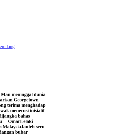
gemilang
 Man meninggal dunia
arisan Georgetown
ng terima menghadap
k menerusi inisiatif
 dijangka bahas
yu’ – Omar
Lelaki
m Malaysia
Jauteh seru
adangan bubar