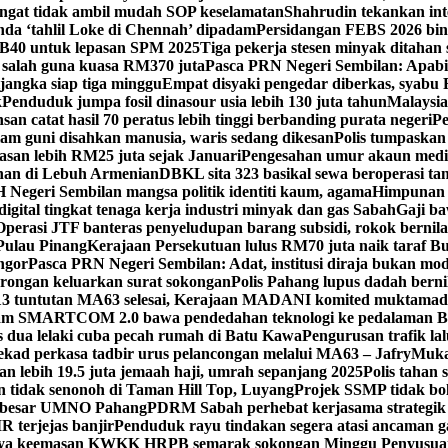
ingat tidak ambil mudah SOP keselamatan
Shahrudin tekankan int
da ‘tahlil Loke di Chennah’ dipadam
Persidangan FEBS 2026 bin
B40 untuk lepasan SPM 2025
Tiga pekerja stesen minyak ditahan 
 salah guna kuasa RM370 juta
Pasca PRN Negeri Sembilan: Apabil
jangka siap tiga minggu
Empat disyaki pengedar diberkas, syabu
k
Penduduk jumpa fosil dinasour usia lebih 130 juta tahun
Malaysia
an catat hasil 70 peratus lebih tinggi berbanding purata negeri
Pe
am guni disahkan manusia, waris sedang dikesan
Polis tumpaskan 
asan lebih RM25 juta sejak Januari
Pengesahan umur akaun media
han di Lebuh Armenian
DBKL sita 323 basikal sewa beroperasi tan
 Negeri Sembilan mangsa politik identiti kaum, agama
Himpunan 
digital tingkat tenaga kerja industri minyak dan gas Sabah
Gaji b
Operasi JTF banteras penyeludupan barang subsidi, rokok bernila
Pulau Pinang
Kerajaan Persekutuan lulus RM70 juta naik taraf Bu
ngor
Pasca PRN Negeri Sembilan: Adat, institusi diraja bukan moda
rongan keluarkan surat sokongan
Polis Pahang lupus dadah berni
13 tuntutan MA63 selesai, Kerajaan MADANI komited muktamad
am SMARTCOM 2.0 bawa pendedahan teknologi ke pedalaman 
as dua lelaki cuba pecah rumah di Batu Kawa
Pengurusan trafik la
ekad perkasa tadbir urus pelancongan melalui MA63 – Jafry
Muka
n lebih 19.5 juta jemaah haji, umrah sepanjang 2025
Polis tahan
an tidak senonoh di Taman Hill Top, Luyang
Projek SSMP tidak bol
n besar UMNO Pahang
PDRM Sabah perhebat kerjasama strategik 
 terjejas banjir
Penduduk rayu tindakan segera atasi ancaman ga
ya keemasan KWKK HRPB semarak sokongan Minggu Penyusuan