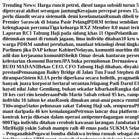
Skip
Trending News:
Harga runcit petrol, diesel tanpa subsidi turun 5 
to
dipercayai akibat serangan jantung
Kerajaan percepat proses 15
content
perlu diaudit secara sistematik demi keselamatan
Rumah dibeli te
Premier Sarawak di Istana Pasir Pelangi
PDRM terima sembilan 
kelengkapan percuma
Tiga keluarga RXZ Member 8.0 maut ter
Laporan RCI Tabung Haji pada sidang khas 11 Ogos
Pelantikan
ditemukan maut di rumah jagaan, lima individu ditahan
10 kru 
warga PDRM sambut perubahan, manfaat teknologi demi tingk
Parlimen jika DAP keluar Kabinet
Nelayan, komuniti maritim di
adil dan kerjasama komuniti
Sheikh Omar desak hantaran persen
kelestarian ekonomi Borneo
JPA buka permohonan Dermasiswa 
BUDI MADANI
Bekas CEO, CFO Tabung Haji ditahan, disyaki
prestasi
Pemasangan Bailey Bridge di Jalan Tun Fuad Stephen di
dirampas
Sistem KLIA perlu diperkasa secara holistik, pragmati
banyak juara korporat bertaraf serantau
Jelapang Padi Darul Ehs
hayati nilai Jalur Gemilang, bukan sekadar kibarkan
Rangka dal
10 kes curi rim kenderaan
Polis Marin Sabah rekod 95 kes, ramp
individu 16 tahun ke atas
Rasuk dimakan anai-anai punca runtu
Titiwangsa
Status pelunasan zakat Tabung Haji sah, sempurna
PH
maut daripada 46 kes kemalangan
Petronas lancar dua platform 
kontrak kerja dikesan dalam operasi antipemerdagangan orang
000
Tiga individu ditahan ceroboh kawasan larangan Jambatan 
Miri
Hajiji yakin Sabah mampu raih 40 emas pada SUKMA Sela
– Penganalisis
Pegawai bomba didakwa terima rasuah sebagai do