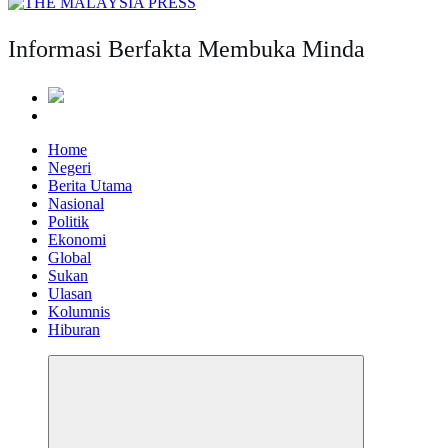
Informasi Berfakta Membuka Minda
Home
Negeri
Berita Utama
Nasional
Politik
Ekonomi
Global
Sukan
Ulasan
Kolumnis
Hiburan