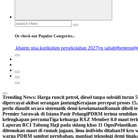
Search
for:
Or check our Popular Categories...
.khairin nisa
.kurikulum persekolahan 2027
[rn sabah
#benteng
#j
Trending News:
Harga runcit petrol, diesel tanpa subsidi turun 5 
dipercayai akibat serangan jantung
Kerajaan percepat proses 15
perlu diaudit secara sistematik demi keselamatan
Rumah dibeli te
Premier Sarawak di Istana Pasir Pelangi
PDRM terima sembilan 
kelengkapan percuma
Tiga keluarga RXZ Member 8.0 maut ter
Laporan RCI Tabung Haji pada sidang khas 11 Ogos
Pelantikan
ditemukan maut di rumah jagaan, lima individu ditahan
10 kru 
warga PDRM sambut perubahan, manfaat teknologi demi tingk