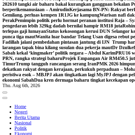
2026
10 tangki air baharu bakal kurangkan gangguan bekalan P
berperikemanusiaan – Amirudin
Kerjasama BN-PN: Rakyat berh
Gemilang, perluas kempen 1R1JG ke kampung
Warisan nafi da
Perak
Pemimpin politik perlu hormat peranan institusi Raja – S
pengedaran lebih 329kg dadah bernilai hampir RM18 juta
Rohin
terlepas gaji lumayan
Status kekosongan kerusi DUN Selangor ke
punca tiga maut
Wanita luar bandar Telang Usan digesa rebut pe
Fadillah jalani pembedahan pintasan jantung di IJN
Trump hara
larangan tapak bina kilang susulan dua pekerja maut
Dr Dzulke
Sabah kekal ‘kingmaker’ politik negara – Abdul Karim
PRU16 wa
PRN, rangka strategi baharu
Projek Empangan Air RM450.5 juta 
Timur
Trump tangguh rancangan serang Iran
PMK 2026 himpun 
dekatkan rakyat dengan kerajaan, perkukuh perpaduan – Mo
peristiwa esok – MB
JPJ akan tingkatkan lagi MyJPJ dengan pel
ekonomi Sabah
Dua kren dermaga baharu tingkat kecekapan op
Thu. Aug 6th, 2026
Home
Negeri
Berita Utama
Nasional
Politik
Ekonomi