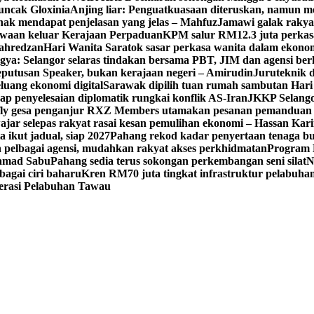
uncak Gloxinia
Anjing liar: Penguatkuasaan diteruskan, namun me
ak mendapat penjelasan yang jelas – Mahfuz
Jamawi galak rakya
kwaan keluar Kerajaan Perpaduan
KPM salur RM12.3 juta perkasa
yahredzan
Hari Wanita Saratok sasar perkasa wanita dalam ekonomi
gya: Selangor selaras tindakan bersama PBT, JIM dan agensi ber
putusan Speaker, bukan kerajaan negeri – Amirudin
Juruteknik 
luang ekonomi digital
Sarawak dipilih tuan rumah sambutan Hari
p penyelesaian diplomatik rungkai konflik AS-Iran
JKKP Selangor
fly gesa penganjur RXZ Members utamakan pesanan pemanduan
jar selepas rakyat rasai kesan pemulihan ekonomi – Hassan Kar
ikut jadual, siap 2027
Pahang rekod kadar penyertaan tenaga bur
pelbagai agensi, mudahkan rakyat akses perkhidmatan
Program
hamad Sabu
Pahang sedia terus sokongan perkembangan seni silat
N
bagai ciri baharu
Kren RM70 juta tingkat infrastruktur pelabuh
erasi Pelabuhan Tawau