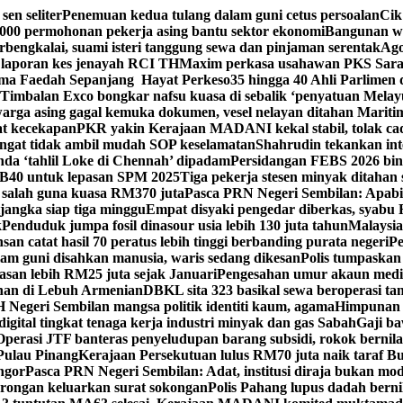
sen seliter
Penemuan kedua tulang dalam guni cetus persoalan
Cik
,000 permohonan pekerja asing bantu sektor ekonomi
Bangunan w
rbengkalai, suami isteri tanggung sewa dan pinjaman serentak
Ago
laporan kes jenayah RCI TH
Maxim perkasa usahawan PKS Sarawa
ima Faedah Sepanjang Hayat Perkeso
35 hingga 40 Ahli Parlimen
 Timbalan Exco bongkar nafsu kuasa di sebalik ‘penyatuan Mela
warga asing gagal kemuka dokumen, vesel nelayan ditahan Mariti
at kecekapan
PKR yakin Kerajaan MADANI kekal stabil, tolak c
ingat tidak ambil mudah SOP keselamatan
Shahrudin tekankan int
da ‘tahlil Loke di Chennah’ dipadam
Persidangan FEBS 2026 bin
B40 untuk lepasan SPM 2025
Tiga pekerja stesen minyak ditahan 
 salah guna kuasa RM370 juta
Pasca PRN Negeri Sembilan: Apabil
jangka siap tiga minggu
Empat disyaki pengedar diberkas, syabu
k
Penduduk jumpa fosil dinasour usia lebih 130 juta tahun
Malaysia
an catat hasil 70 peratus lebih tinggi berbanding purata negeri
Pe
am guni disahkan manusia, waris sedang dikesan
Polis tumpaskan 
asan lebih RM25 juta sejak Januari
Pengesahan umur akaun media
han di Lebuh Armenian
DBKL sita 323 basikal sewa beroperasi tan
 Negeri Sembilan mangsa politik identiti kaum, agama
Himpunan 
digital tingkat tenaga kerja industri minyak dan gas Sabah
Gaji b
Operasi JTF banteras penyeludupan barang subsidi, rokok bernila
Pulau Pinang
Kerajaan Persekutuan lulus RM70 juta naik taraf Bu
ngor
Pasca PRN Negeri Sembilan: Adat, institusi diraja bukan moda
rongan keluarkan surat sokongan
Polis Pahang lupus dadah berni