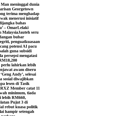
 Man meninggal dunia
arisan Georgetown
ng terima menghadap
k menerusi inisiatif
 dijangka bahas
yu’ – Omar
Lelaki
m Malaysia
Jauteh seru
adangan bubar
egriti, penguatkuasaan
cang potensi AI pacu
salah guna subsidi
a persepsi mengatasi
 RM18,200
 perlu lahirkan lebih
njawat awam diseru
‘Geng Andy’, selesai
 sosial diwajibkan
pa lesen di Tasik
RXZ Member catat 11
awah minimum, tiada
i lebih RM660,
latan Pujut 3 di
l rebut kuasa politik
lai hampir setengah