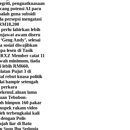
egriti, penguatkuasaan
cang potensi AI pacu
salah guna subsidi
a persepsi mengatasi
 RM18,200
 perlu lahirkan lebih
njawat awam diseru
‘Geng Andy’, selesai
 sosial diwajibkan
pa lesen di Tasik
RXZ Member catat 11
awah minimum, tiada
i lebih RM660,
latan Pujut 3 di
l rebut kuasa politik
lai hampir setengah
 perkara
Bekenu
Laluan lama
luan Tebobon-
h himpun 160 pakar
 suspek rakam video
eh terbengkalai kali
dengan Polis
jah liar di Batu
 Susu Ibu Sedunia