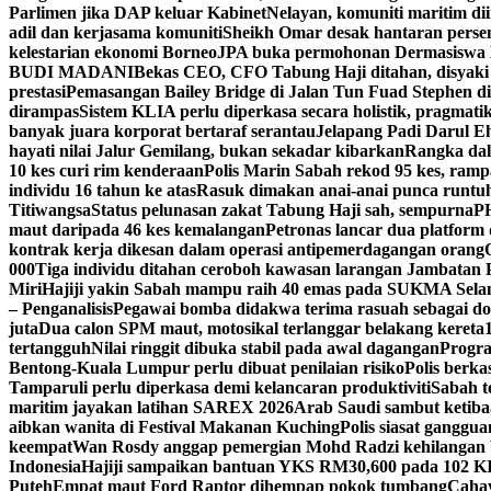
Parlimen jika DAP keluar Kabinet
Nelayan, komuniti maritim di
adil dan kerjasama komuniti
Sheikh Omar desak hantaran persen
kelestarian ekonomi Borneo
JPA buka permohonan Dermasiswa 
BUDI MADANI
Bekas CEO, CFO Tabung Haji ditahan, disyaki
prestasi
Pemasangan Bailey Bridge di Jalan Tun Fuad Stephen di
dirampas
Sistem KLIA perlu diperkasa secara holistik, pragmati
banyak juara korporat bertaraf serantau
Jelapang Padi Darul Ehs
hayati nilai Jalur Gemilang, bukan sekadar kibarkan
Rangka dal
10 kes curi rim kenderaan
Polis Marin Sabah rekod 95 kes, ramp
individu 16 tahun ke atas
Rasuk dimakan anai-anai punca runtu
Titiwangsa
Status pelunasan zakat Tabung Haji sah, sempurna
PH
maut daripada 46 kes kemalangan
Petronas lancar dua platform 
kontrak kerja dikesan dalam operasi antipemerdagangan orang
000
Tiga individu ditahan ceroboh kawasan larangan Jambatan 
Miri
Hajiji yakin Sabah mampu raih 40 emas pada SUKMA Sela
– Penganalisis
Pegawai bomba didakwa terima rasuah sebagai do
juta
Dua calon SPM maut, motosikal terlanggar belakang kereta
tertangguh
Nilai ringgit dibuka stabil pada awal dagangan
Progr
Bentong-Kuala Lumpur perlu dibuat penilaian risiko
Polis berk
Tamparuli perlu diperkasa demi kelancaran produktiviti
Sabah t
maritim jayakan latihan SAREX 2026
Arab Saudi sambut ketibaa
aibkan wanita di Festival Makanan Kuching
Polis siasat ganggu
keempat
Wan Rosdy anggap pemergian Mohd Radzi kehilanga
Indonesia
Hajiji sampaikan bantuan YKS RM30,600 pada 102 KIR
Puteh
Empat maut Ford Raptor dihempap pokok tumbang
Caha