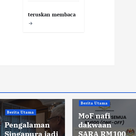
teruskan membaca
Berita Utama
Berita Utama
MoF nafi
Pengalaman
dakwaan
Singapura jadi
SARA RM100