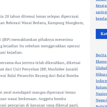
Keraj
saring
ia 20 tahun ditemui lemas selepas dipercayai
kesel
man Rekreasi Wasai Bedanu, Kampung Mungkom,
Ka
t (JBP) memaklumkan pihaknya menerima
g kejadian itu sebelum menggerakkan operasi
asi kejadian.
Berit
Ekono
ersama dua jentera telah dikerahkan, diketuai
Globa
t dari Unit Penyelam JBP, Mushidee Junaidi
Hibur
ai Balai Peranchis Bayang dari Balai Bomba
Infor
Kolum
an awal mendapati mangsa dipercayai lemas
Nasio
asan wasai berkenaan. Anggota bomba
Neger
si pencarian di kawasan yang dikenal pasti.
Politi