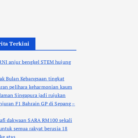
ita Terkini
NI anjur bengkel STEM hujung
ak Bulan Kebangsaan tingkat
aran pelihara keharmonian kaum
laman Singapura jadi rujukan
juran F1 Bahrain GP di Sepang –
r
afi dakwaan SARA RM100 sekali
untuk semua rakyat berusia 18
ke atas