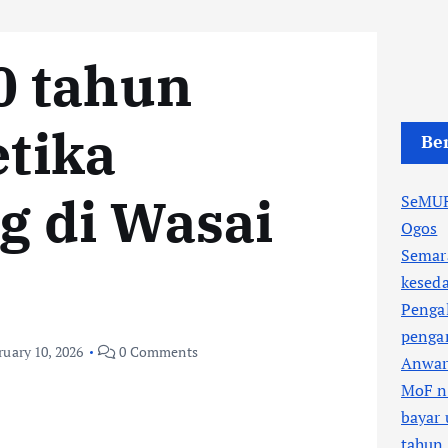
0 tahun
etika
Ber
g di Wasai
SeMUR
Ogos
Semar
kesed
Penga
pengan
ruary 10, 2026
0 Comments
Anwa
MoF n
bayar 
tahun 