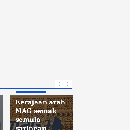
Berita Utama
Negeri
Kerajaan arah
MAG semak
Peruntukan
semula
segera
saringan
RM30,000