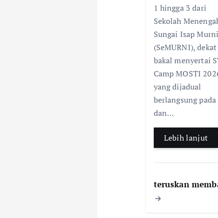
b
s
1 hingga 3 dari
o
o
Sekolah Menenga
o
Sungai Isap Murn
n
k
(SeMURNI), dekat 
bakal menyertai 
Camp MOSTI 202
yang dijadual
berlangsung pada
dan…
Lebih lanjut
teruskan memb