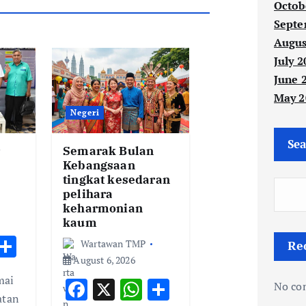
Octob
Septe
Augus
July 2
June 
May 2
Negeri
Sea
r
Semarak Bulan
Kebangsaan
tingkat kesedaran
pelihara
keharmonian
kaum
W
S
Wartawan TMP
Re
August 6, 2026
h
h
mai
F
X
W
S
t
ar
No co
atan