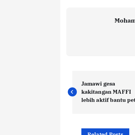
Moham
P
Jamawi gesa
o
kakitangan MAFFI
lebih aktif bantu pe
s
t
Related Posts