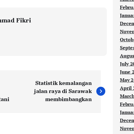
Febru
Janua
mad Fikri
Decem
Novem
Octob
Septe
Augus
July 2
June 
May 2
Statistik kemalangan
April
jalan raya di Sarawak
March
tani
membimbangkan
Febru
Janua
Decem
Novem