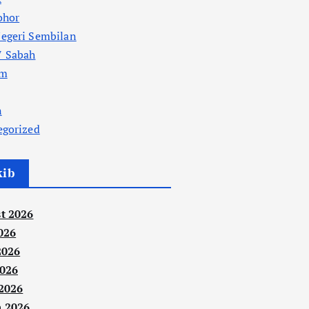
ohor
egeri Sembilan
 Sabah
am
n
egorized
kib
t 2026
026
2026
026
 2026
 2026