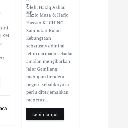
ac
h
h
e
Oleh: Haziq Azhar,
e
at
ar
A
h
Haziq Musa & Hafiq
b
s
e
p
i
Hassan KUCHING –
o
A
p
sini,
Sambutan Bulan
STEM
o
p
Kebangsaan
6
k
p
seharusnya dinilai
lebih daripada sekadar
 21
amalan mengibarkan
Jalur Gemilang
mahupun bendera
negeri, sebaliknya ia
perlu diterjemahkan
menerusi…
aca
Lebih lanjut