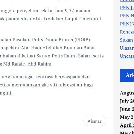
PRN J
anggota penyelam sekitar jam 9.37 malam
PRN N
ak paramedik untuk tindakan lanjut,” menurut
PRN17
Renc
 ialah Pasukan Polis Diraja Brunei (PDRB)
Sukan
Inspektor Abd Hadi Abdullah Biju dari Balai
Ulasa
mbahan diketuai Sarjan Polis Raimi Sahari serta
Uncat
g Md Rafaie Abd Rahim.
Ar
rang ramai agar sentiasa berwaspada dan
ika menjalankan aktiviti rekreasi air bagi
ngini.
Augus
July 2
June 
May 2
lemas
April
March