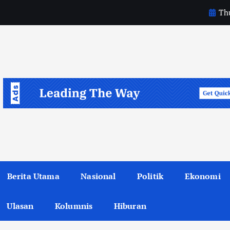
Thu
a
Berita Utama
Nasional
Politik
Ekonomi
Ulasan
Kolumnis
Hiburan