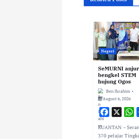
n
a
v
Negeri
i
SeMURNI anju
bengkel STEM
g
hujung Ogos
Ben Ibrahim
a
August 6, 2026
F
X
t
ac
KUANTAN – Sera
i
e
a
370 pelajar Tingk