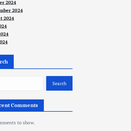
er 2024
mber 2024
t 2024
024
2024
024
rch
Search
cent Comments
mments to show.