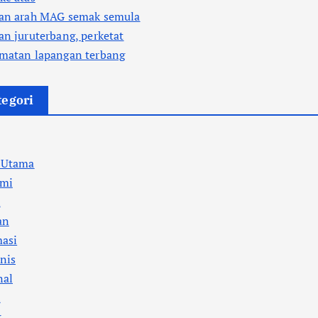
aan arah MAG semak semula
an juruterbang, perketat
amatan lapangan terbang
tegori
a Utama
mi
l
an
masi
nis
nal
i
k