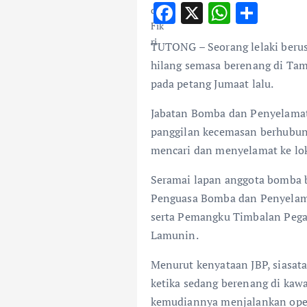
F
X
W
S
ac
h
h
TUTONG – Seorang lelaki berus
e
at
ar
hilang semasa berenang di Ta
b
s
e
pada petang Jumaat lalu.
o
A
Jabatan Bomba dan Penyelama
o
p
panggilan kecemasan berhubun
k
p
mencari dan menyelamat ke lok
Seramai lapan anggota bomba b
Penguasa Bomba dan Penyelama
serta Pemangku Timbalan Pegaw
Lamunin.
Menurut kenyataan JBP, siasat
ketika sedang berenang di kaw
kemudiannya menjalankan opera