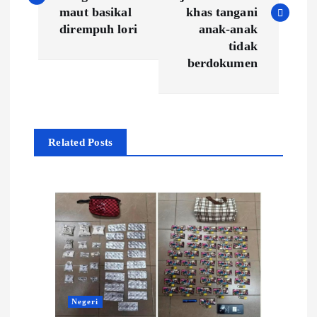
s
maut basikal
khas tangani
dirempuh lori
anak-anak
t
tidak
berdokumen
n
a
Related Posts
v
i
g
a
t
Negeri