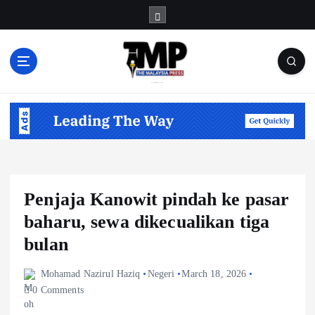
S
k
i
p
t
Informasi Berfakta Membuka Minda
o
c
o
n
t
e
n
Penjaja Kanowit pindah ke pasar
t
baharu, sewa dikecualikan tiga
bulan
Mohamad Nazirul Haziq
Negeri
March 18, 2026
0 Comments