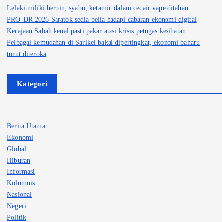
Lelaki miliki heroin, syabu, ketamin dalam cecair vape ditahan
PRO-DR 2026 Saratok sedia belia hadapi cabaran ekonomi digital
Kerajaan Sabah kenal pasti pakar atasi krisis petugas kesihatan
Pelbagai kemudahan di Sarikei bakal dipertingkat, ekonomi baharu
turut diteroka
Kategori
Berita Utama
Ekonomi
Global
Hiburan
Informasi
Kolumnis
Nasional
Negeri
Politik