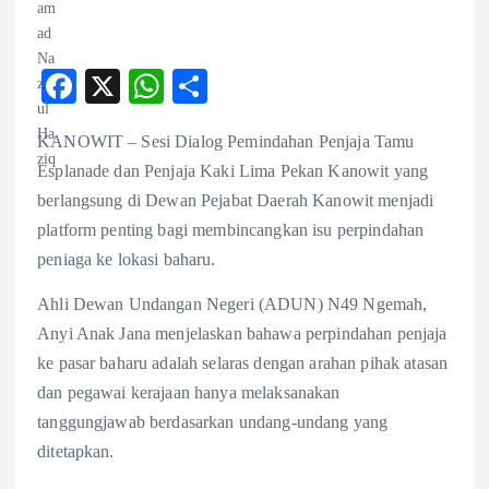
F
X
W
S
ac
ha
ha
KANOWIT – Sesi Dialog Pemindahan Penjaja Tamu
eb
ts
re
Esplanade dan Penjaja Kaki Lima Pekan Kanowit yang
o
A
berlangsung di Dewan Pejabat Daerah Kanowit menjadi
o
p
platform penting bagi membincangkan isu perpindahan
k
p
peniaga ke lokasi baharu.
Ahli Dewan Undangan Negeri (ADUN) N49 Ngemah,
Anyi Anak Jana menjelaskan bahawa perpindahan penjaja
ke pasar baharu adalah selaras dengan arahan pihak atasan
dan pegawai kerajaan hanya melaksanakan
tanggungjawab berdasarkan undang-undang yang
ditetapkan.