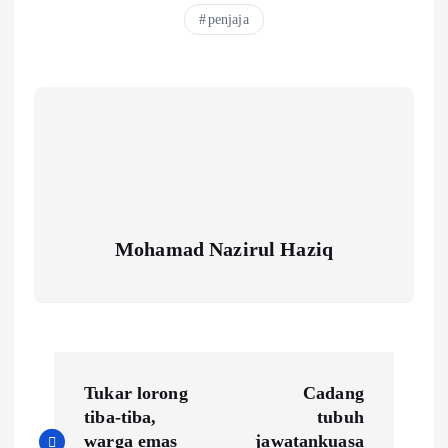
penjaja
Mohamad Nazirul Haziq
P
Tukar lorong
Cadang
o
tiba-tiba,
tubuh
warga emas
jawatankuasa