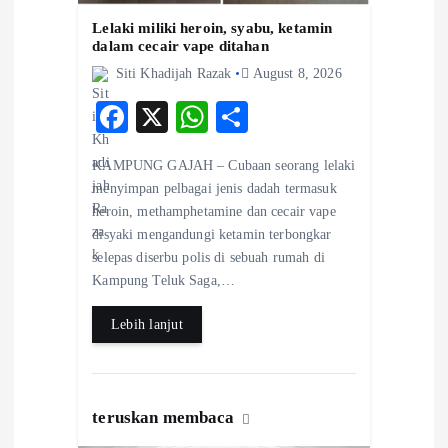
i
Lelaki miliki heroin, syabu, ketamin
dalam cecair vape ditahan
o
Siti Khadijah Razak
August 8, 2026
n
F
X
W
S
ac
ha
ha
KAMPUNG GAJAH – Cubaan seorang lelaki
eb
ts
re
menyimpan pelbagai jenis dadah termasuk
o
A
heroin, methamphetamine dan cecair vape
disyaki mengandungi ketamin terbongkar
o
p
selepas diserbu polis di sebuah rumah di
k
p
Kampung Teluk Saga,…
Lebih lanjut
teruskan membaca