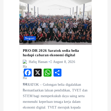
Negeri
PRO-DR 2026 Saratok sedia belia
hadapi cabaran ekonomi digital
Hafiq Hassan
August 8, 2026
F
X
W
S
ac
ha
ha
SARATOK – Golongan belia digalakkan
eb
ts
re
memanfaatkan laluan pendidikan, TVET dan
o
A
STEM bagi memperkukuh daya saing serta
memenuhi keperluan tenaga kerja dalam
o
p
ekonomi digital. TVET merujuk kepada