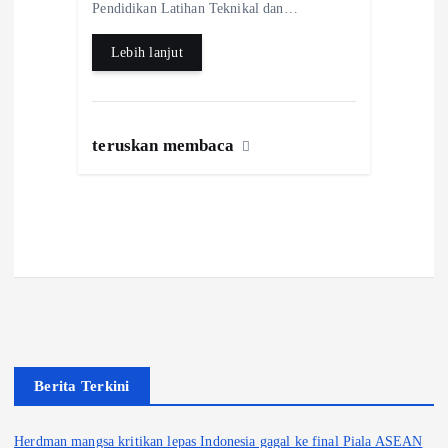
k
p
Pendidikan Latihan Teknikal dan…
Lebih lanjut
teruskan membaca
Berita Terkini
Herdman mangsa kritikan lepas Indonesia gagal ke final Piala ASEAN