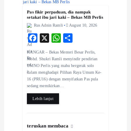
Pas fikir perpaduan, dia nampak
setakat ibu jari kaki – Bekas MB Perlis
Rus Adnin Ramli
August 10, 2026
F
X
W
S
ac
ha
ha
KANGAR – Bekas Menteri Besar Perlis,
eb
ts
re
Mohd. Shukri Ramli menyindir pendirian
o
A
UMNO Perlis yang mahu bergerak solo
dalam menghadapi Pilihan Raya Umum Ke-
o
p
16 (PRU16) dengan menyifatkan Pas pula
k
p
sedang memikirkan…
Lebih lanjut
teruskan membaca