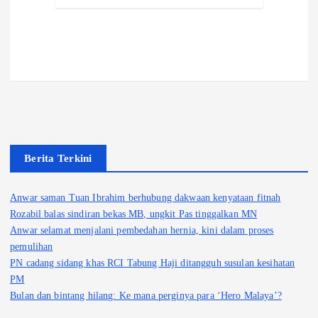
Berita Terkini
Anwar saman Tuan Ibrahim berhubung dakwaan kenyataan fitnah
Rozabil balas sindiran bekas MB, ungkit Pas tinggalkan MN
Anwar selamat menjalani pembedahan hernia, kini dalam proses
pemulihan
PN cadang sidang khas RCI Tabung Haji ditangguh susulan kesihatan
PM
Bulan dan bintang hilang: Ke mana perginya para ‘Hero Malaya’?