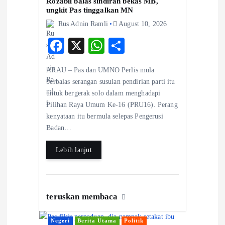
Rozabil balas sindiran bekas MB,
a
ungkit Pas tinggalkan MN
Rus Adnin Ramli
August 10, 2026
t
F
X
W
S
ac
ha
ha
i
ARAU – Pas dan UMNO Perlis mula
eb
ts
re
berbalas serangan susulan pendirian parti itu
o
o
A
untuk bergerak solo dalam menghadapi
Pilihan Raya Umum Ke-16 (PRU16). Perang
o
p
n
kenyataan itu bermula selepas Pengerusi
k
p
Badan…
Lebih lanjut
teruskan membaca
Negeri
Berita Utama
Politik