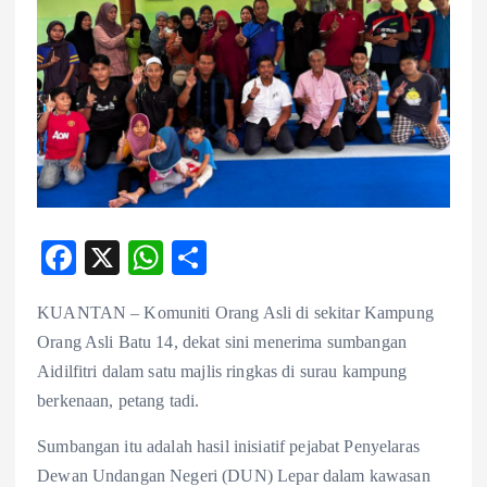
F
X
W
S
ac
ha
ha
KUANTAN – Komuniti Orang Asli di sekitar Kampung
eb
ts
re
Orang Asli Batu 14, dekat sini menerima sumbangan
o
A
Aidilfitri dalam satu majlis ringkas di surau kampung
o
p
berkenaan, petang tadi.
k
p
Sumbangan itu adalah hasil inisiatif pejabat Penyelaras
Dewan Undangan Negeri (DUN) Lepar dalam kawasan