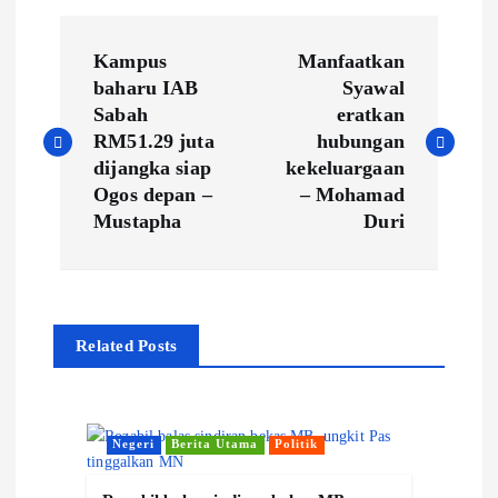
P
Kampus
Manfaatkan
o
baharu IAB
Syawal
Sabah
eratkan
s
RM51.29 juta
hubungan
dijangka siap
kekeluargaan
t
Ogos depan –
– Mohamad
Mustapha
Duri
n
a
Related Posts
v
i
Negeri
Berita Utama
Politik
g