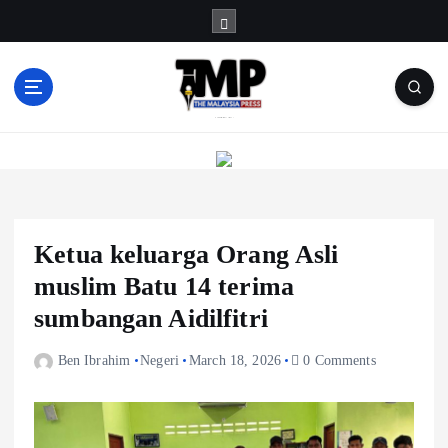
S
k
i
p
t
Informasi Berfakta Membuka Minda
o
c
o
n
t
e
Ketua keluarga Orang Asli
n
muslim Batu 14 terima
t
sumbangan Aidilfitri
Ben Ibrahim
Negeri
March 18, 2026
0 Comments