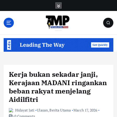
S
k
i
p
t
o
Informasi Berfakta Membuka Minda
c
o
n
t
e
n
Kerja bukan sekadar janji,
t
Kerajaan MADANI ringankan
beban rakyat menjelang
Aidilfitri
Hidayat Jati
Ulasan
,
Berita Utama
March 17, 2026
0 Comments