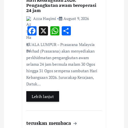
Hari Kebangsaan 2026:
Pengangkutan awam beroperasi
24 jam
Azza Haqimi
August 9, 2026
F
X
W
S
ac
h
h
KUALA LUMPUR – Prasarana Malaysia
e
at
ar
Berhad (Prasarana) akan menyediakan
b
s
e
perkhidmatan pengangkutan awam
selama 24 jam bermula malam 30 Ogos
o
A
hingga 31 Ogos sempena sambutan Hari
o
p
Kebangsaan 2026. Jurucakap Kerajaan,
k
p
Datuk…
Lebih lanjut
teruskan membaca