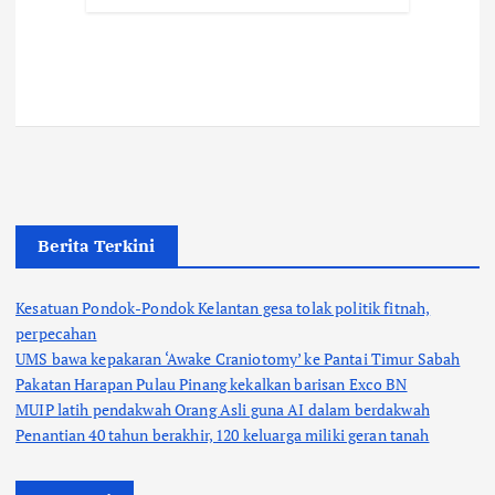
Berita Terkini
Kesatuan Pondok-Pondok Kelantan gesa tolak politik fitnah,
perpecahan
UMS bawa kepakaran ‘Awake Craniotomy’ ke Pantai Timur Sabah
Pakatan Harapan Pulau Pinang kekalkan barisan Exco BN
MUIP latih pendakwah Orang Asli guna AI dalam berdakwah
Penantian 40 tahun berakhir, 120 keluarga miliki geran tanah