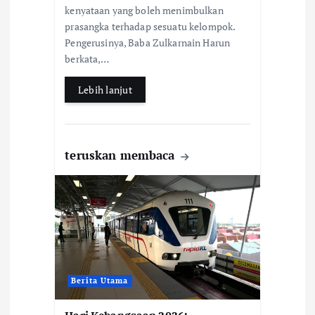
o
A
kenyataan yang boleh menimbulkan
o
p
prasangka terhadap sesuatu kelompok.
k
p
Pengerusinya, Baba Zulkarnain Harun
berkata,…
Lebih lanjut
teruskan membaca
Berita Utama