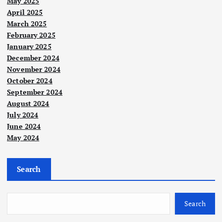
May 2025
April 2025
March 2025
February 2025
January 2025
December 2024
November 2024
October 2024
September 2024
Berit
a
August 2024
Utam
a
July 2024
Kes
June 2024
Nege
May 2024
atua
ri
Berit
n
a
Pen
Utam
a
Pon
anti
Search
Nege
ri
Hari
dok-
an
MUI
Keb
Pon
40
P
ang
dok
Search
tah
lati
saa
Kela
un