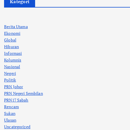
Kategori
Berita Utama
Ekonomi
Global
Hiburan
Informasi
Kolumnis
Nasional
Negeri
Politik
PRN Johor
PRN Negeri Sembilan
PRN17 Sabah
Rencam
Sukan
Ulasan
Uncategorized