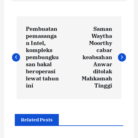
P
Pembuatan
Saman
o
pemasanga
Waytha
n Intel,
Moorthy
s
kompleks
cabar
pembungku
keabsahan
t
san bakal
Anwar
beroperasi
ditolak
lewat tahun
Mahkamah
n
ini
Tinggi
a
v
Related Posts
i