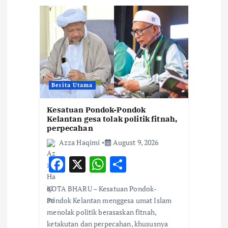
g
a
t
i
Berita Utama
o
Kesatuan Pondok-Pondok
Kelantan gesa tolak politik fitnah,
n
perpecahan
Azza Haqimi
August 9, 2026
F
X
W
S
ac
h
h
KOTA BHARU – Kesatuan Pondok-
e
at
ar
Pondok Kelantan menggesa umat Islam
b
s
e
menolak politik berasaskan fitnah,
ketakutan dan perpecahan, khususnya