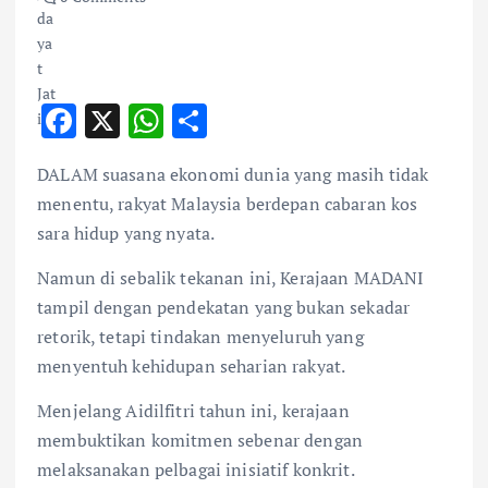
F
X
W
S
ac
h
h
DALAM suasana ekonomi dunia yang masih tidak
e
at
ar
menentu, rakyat Malaysia berdepan cabaran kos
b
s
e
sara hidup yang nyata.
o
A
Namun di sebalik tekanan ini, Kerajaan MADANI
o
p
tampil dengan pendekatan yang bukan sekadar
k
p
retorik, tetapi tindakan menyeluruh yang
menyentuh kehidupan seharian rakyat.
Menjelang Aidilfitri tahun ini, kerajaan
membuktikan komitmen sebenar dengan
melaksanakan pelbagai inisiatif konkrit.