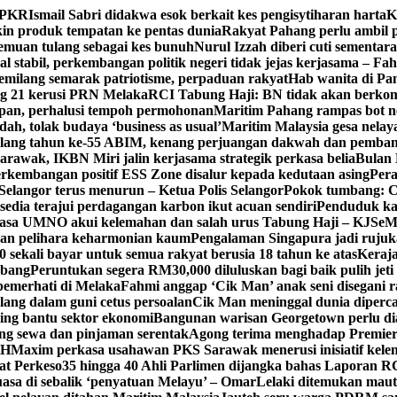
n PKR
Ismail Sabri didakwa esok berkait kes pengisytiharan harta
K
 produk tempatan ke pentas dunia
Rakyat Pahang perlu ambil p
enemuan tulang sebagai kes bunuh
Nurul Izzah diberi cuti sementara
 stabil, perkembangan politik negeri tidak jejas kerjasama – Fa
milang semarak patriotisme, perpaduan rakyat
Hab wanita di Pa
g 21 kerusi PRN Melaka
RCI Tabung Haji: BN tidak akan berkom
epan, perhalusi tempoh permohonan
Maritim Pahang rampas bot ne
h, tolak budaya ‘business as usual’
Maritim Malaysia gesa nela
ulang tahun ke-55 ABIM, kenang perjuangan dakwah dan pemb
awak, IKBN Miri jalin kerjasama strategik perkasa belia
Bulan 
perkembangan positif ESS Zone disalur kepada kedutaan asing
Pera
Selangor terus menurun – Ketua Polis Selangor
Pokok tumbang: Ca
edia terajui perdagangan karbon ikut acuan sendiri
Penduduk k
asa UMNO akui kelemahan dan salah urus Tabung Haji – KJ
SeM
ran pelihara keharmonian kaum
Pengalaman Singapura jadi ruju
kali bayar untuk semua rakyat berusia 18 tahun ke atas
Keraj
rbang
Peruntukan segera RM30,000 diluluskan bagi baik pulih jet
pemerhati di Melaka
Fahmi anggap ‘Cik Man’ anak seni disegani 
ang dalam guni cetus persoalan
Cik Man meninggal dunia diperca
ing bantu sektor ekonomi
Bangunan warisan Georgetown perlu diau
gung sewa dan pinjaman serentak
Agong terima menghadap Premier
TH
Maxim perkasa usahawan PKS Sarawak menerusi inisiatif kel
at Perkeso
35 hingga 40 Ahli Parlimen dijangka bahas Laporan R
asa di sebalik ‘penyatuan Melayu’ – Omar
Lelaki ditemukan maut