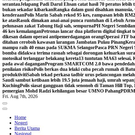
serantau
Jelapang Padi Darul Ehsan catat hasil 70 peratus lebih 
bukan sekadar kibarkan
Rangka dalam guni disahkan manusia, 
kenderaan
Polis Marin Sabah rekod 95 kes, rampasan lebih RM25
ke atas
Rasuk dimakan anai-anai punca runtuhan di Lebuh Arm
pelunasan zakat Tabung Haji sah, sempurna
PH Negeri Sembilan 
46 kes kemalangan
Petronas lancar dua platform digital tingkat
dikesan dalam operasi antipemerdagangan orang
Operasi JTF ba
ditahan ceroboh kawasan larangan Jambatan Pulau Pinang
Kera
mampu raih 40 emas pada SUKMA Selangor
Pasca PRN Negeri Se
bomba didakwa terima rasuah sebagai dorongan keluarkan sur
motosikal terlanggar belakang kereta
13 tuntutan MA63 selesai
pada awal dagangan
Program SMARTCOM 2.0 bawa pendedahan
penilaian risiko
Polis berkas dua lelaki cuba pecah rumah di Ba
produktiviti
Sabah tekad perkasa tadbir urus pelancongan melal
Saudi sambut ketibaan lebih 19.5 juta jemaah haji, umrah sepan
Kuching
Polis siasat gangguan tidak senonoh di Taman Hill Top
pemergian Mohd Radzi kehilangan besar UMNO Pahang
PDRM S
Fri. Aug 7th, 2026
Home
Negeri
Berita Utama
Nasional