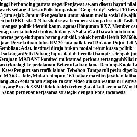
tinggi berbanding purata negeri
Penjawat awam diseru hayati nilai
waris sedang dikesan
Polis tumpaskan ‘Geng Andy’, selesai 10 kes 
 juta sejak Januari
Pengesahan umur akaun media sosial diwajib
enian
DBKL sita 323 basikal sewa beroperasi tanpa lesen di Tasik 
mangsa politik identiti kaum, agama
Himpunan RXZ Member cata
 tenaga kerja industri minyak dan gas Sabah
Gaji bawah minimum, t
nteras penyeludupan barang subsidi, rokok bernilai lebih RM660
jaan Persekutuan lulus RM70 juta naik taraf Bulatan Pujut 3 di 
mbilan: Adat, institusi diraja bukan modal rebut kuasa politik –
at sokongan
Polis Pahang lupus dadah bernilai hampir setengah jut
, Kerajaan MADANI komited muktamad perkara tertangguh
Nilai 
 teknologi ke pedalaman Bekenu
Laluan lama Bentong-Kuala L
tu Kawa
Pengurusan trafik laluan Tebobon-Tamparuli perlu diperk
ui MA63 – Jafry
Mukah himpun 160 pakar maritim jayakan lati
jang 2025
Polis tahan suspek rakam video aibkan wanita di Festi
, Luyang
Projek SSMP tidak boleh terbengkalai kali keempat
Wan R
abah perhebat kerjasama strategik dengan Polis Indonesia