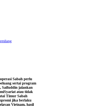
gemilang
operasi Sabah perlu
eluang sertai program
, Saifuddin jalankan
hmi
Syariat atau tidak
ntai Timur Sabah
promi jika berlaku
layan Vietnam, hasil