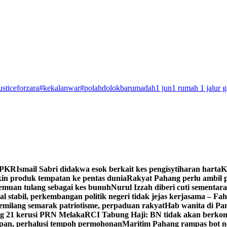
usticeforzara
#kekalanwar
#polahdolokbarumadah
1 jun
1 rumah 1 jalur 
n PKR
Ismail Sabri didakwa esok berkait kes pengisytiharan harta
K
 produk tempatan ke pentas dunia
Rakyat Pahang perlu ambil p
enemuan tulang sebagai kes bunuh
Nurul Izzah diberi cuti sementara
 stabil, perkembangan politik negeri tidak jejas kerjasama – Fa
milang semarak patriotisme, perpaduan rakyat
Hab wanita di Pa
g 21 kerusi PRN Melaka
RCI Tabung Haji: BN tidak akan berkom
epan, perhalusi tempoh permohonan
Maritim Pahang rampas bot ne