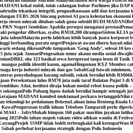
el nelayan ditahan Maritim Malaysia
Jauteh seru warga PDRM sa
ADANI kekal stabil, tolak cadangan bubar Parlimen jika DAP k
ahrudin tekankan integriti, penguatkuasaan adil dan kerjasama 
idangan FEBS 2026 bincang potensi AI pacu kelestarian ekonomi
erja stesen minyak ditahan salah guna subsidi BUDI MADANI
Be
a PRN Negeri Sembilan: Apabila persepsi mengatasi prestasi
Pemas
aki pengedar diberkas, syabu RM18,200 dirampas
Sistem KLIA pe
 juta tahun
Malaysia perlu lahirkan lebih banyak juara korporat b
tinggi berbanding purata negeri
Penjawat awam diseru hayati nilai
waris sedang dikesan
Polis tumpaskan ‘Geng Andy’, selesai 10 kes 
 juta sejak Januari
Pengesahan umur akaun media sosial diwajib
enian
DBKL sita 323 basikal sewa beroperasi tanpa lesen di Tasik 
mangsa politik identiti kaum, agama
Himpunan RXZ Member cata
 tenaga kerja industri minyak dan gas Sabah
Gaji bawah minimum, t
nteras penyeludupan barang subsidi, rokok bernilai lebih RM660
jaan Persekutuan lulus RM70 juta naik taraf Bulatan Pujut 3 di 
mbilan: Adat, institusi diraja bukan modal rebut kuasa politik –
at sokongan
Polis Pahang lupus dadah bernilai hampir setengah jut
, Kerajaan MADANI komited muktamad perkara tertangguh
Nilai 
 teknologi ke pedalaman Bekenu
Laluan lama Bentong-Kuala L
tu Kawa
Pengurusan trafik laluan Tebobon-Tamparuli perlu diperk
ui MA63 – Jafry
Mukah himpun 160 pakar maritim jayakan lati
jang 2025
Polis tahan suspek rakam video aibkan wanita di Festi
, Luyang
Projek SSMP tidak boleh terbengkalai kali keempat
Wan R
abah perhebat kerjasama strategik dengan Polis Indonesia