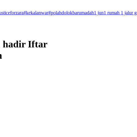
usticeforzara
#kekalanwar
#polahdolokbarumadah
1 jun
1 rumah 1 jalur 
hadir Iftar
n