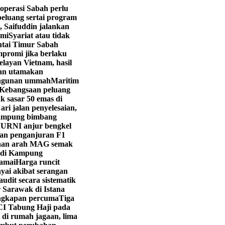
operasi Sabah perlu
eluang sertai program
, Saifuddin jalankan
hmi
Syariat atau tidak
ntai Timur Sabah
promi jika berlaku
layan Vietnam, hasil
yan utamakan
angunan ummah
Maritim
Kebangsaan peluang
k sasar 50 emas di
ri jalan penyelesaian,
ampung bimbang
URNI anjur bengkel
kan penganjuran F1
aan arah MAG semak
i di Kampung
ramai
Harga runcit
yai akibat serangan
dit secara sistematik
 Sarawak di Istana
engkapan percuma
Tiga
CI Tabung Haji pada
 di rumah jagaan, lima