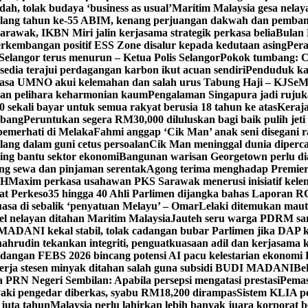
h, tolak budaya ‘business as usual’
Maritim Malaysia gesa nela
ulang tahun ke-55 ABIM, kenang perjuangan dakwah dan pemb
awak, IKBN Miri jalin kerjasama strategik perkasa belia
Bulan 
perkembangan positif ESS Zone disalur kepada kedutaan asing
Pera
Selangor terus menurun – Ketua Polis Selangor
Pokok tumbang: Ca
edia terajui perdagangan karbon ikut acuan sendiri
Penduduk k
asa UMNO akui kelemahan dan salah urus Tabung Haji – KJ
SeM
ran pelihara keharmonian kaum
Pengalaman Singapura jadi ruju
kali bayar untuk semua rakyat berusia 18 tahun ke atas
Keraj
rbang
Peruntukan segera RM30,000 diluluskan bagi baik pulih jet
pemerhati di Melaka
Fahmi anggap ‘Cik Man’ anak seni disegani 
ang dalam guni cetus persoalan
Cik Man meninggal dunia diperca
ing bantu sektor ekonomi
Bangunan warisan Georgetown perlu diau
gung sewa dan pinjaman serentak
Agong terima menghadap Premier
TH
Maxim perkasa usahawan PKS Sarawak menerusi inisiatif kel
at Perkeso
35 hingga 40 Ahli Parlimen dijangka bahas Laporan R
asa di sebalik ‘penyatuan Melayu’ – Omar
Lelaki ditemukan maut
el nelayan ditahan Maritim Malaysia
Jauteh seru warga PDRM sa
ADANI kekal stabil, tolak cadangan bubar Parlimen jika DAP k
ahrudin tekankan integriti, penguatkuasaan adil dan kerjasama 
idangan FEBS 2026 bincang potensi AI pacu kelestarian ekonomi
erja stesen minyak ditahan salah guna subsidi BUDI MADANI
Be
a PRN Negeri Sembilan: Apabila persepsi mengatasi prestasi
Pemas
aki pengedar diberkas, syabu RM18,200 dirampas
Sistem KLIA pe
 juta tahun
Malaysia perlu lahirkan lebih banyak juara korporat b