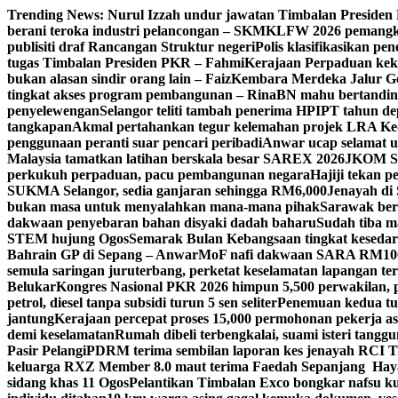
Skip
Trending News:
Nurul Izzah undur jawatan Timbalan Preside
to
berani teroka industri pelancongan – SKM
KLFW 2026 pemangkin
content
publisiti draf Rancangan Struktur negeri
Polis klasifikasikan p
tugas Timbalan Presiden PKR – Fahmi
Kerajaan Perpaduan kekal
bukan alasan sindir orang lain – Faiz
Kembara Merdeka Jalur Ge
tingkat akses program pembangunan – Rina
BN mahu bertandin
penyelewengan
Selangor teliti tambah penerima HPIPT tahun d
tangkapan
Akmal pertahankan tegur kelemahan projek LRA Keda
penggunaan peranti suar pencari peribadi
Anwar ucap selamat 
Malaysia tamatkan latihan berskala besar SAREX 2026
JKOM Sar
perkukuh perpaduan, pacu pembangunan negara
Hajiji tekan 
SUKMA Selangor, sedia ganjaran sehingga RM6,000
Jenayah di 
bukan masa untuk menyalahkan mana-mana pihak
Sarawak bers
dakwaan penyebaran bahan disyaki dadah baharu
Sudah tiba m
STEM hujung Ogos
Semarak Bulan Kebangsaan tingkat keseda
Bahrain GP di Sepang – Anwar
MoF nafi dakwaan SARA RM100 se
semula saringan juruterbang, perketat keselamatan lapangan te
Belukar
Kongres Nasional PKR 2026 himpun 5,500 perwakilan, 
petrol, diesel tanpa subsidi turun 5 sen seliter
Penemuan kedua tul
jantung
Kerajaan percepat proses 15,000 permohonan pekerja as
demi keselamatan
Rumah dibeli terbengkalai, suami isteri tang
Pasir Pelangi
PDRM terima sembilan laporan kes jenayah RCI 
keluarga RXZ Member 8.0 maut terima Faedah Sepanjang Hay
sidang khas 11 Ogos
Pelantikan Timbalan Exco bongkar nafsu ku