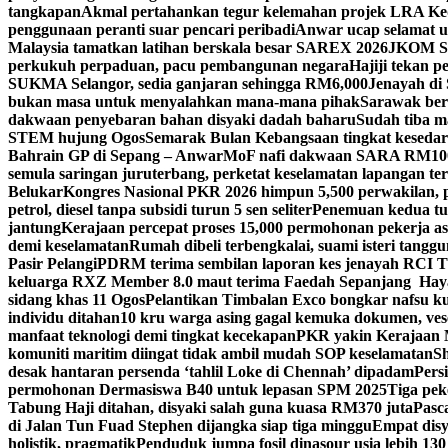
tangkapan
Akmal pertahankan tegur kelemahan projek LRA Keda
penggunaan peranti suar pencari peribadi
Anwar ucap selamat 
Malaysia tamatkan latihan berskala besar SAREX 2026
JKOM Sar
perkukuh perpaduan, pacu pembangunan negara
Hajiji tekan 
SUKMA Selangor, sedia ganjaran sehingga RM6,000
Jenayah di 
bukan masa untuk menyalahkan mana-mana pihak
Sarawak bers
dakwaan penyebaran bahan disyaki dadah baharu
Sudah tiba m
STEM hujung Ogos
Semarak Bulan Kebangsaan tingkat keseda
Bahrain GP di Sepang – Anwar
MoF nafi dakwaan SARA RM100 se
semula saringan juruterbang, perketat keselamatan lapangan te
Belukar
Kongres Nasional PKR 2026 himpun 5,500 perwakilan, 
petrol, diesel tanpa subsidi turun 5 sen seliter
Penemuan kedua tul
jantung
Kerajaan percepat proses 15,000 permohonan pekerja as
demi keselamatan
Rumah dibeli terbengkalai, suami isteri tang
Pasir Pelangi
PDRM terima sembilan laporan kes jenayah RCI 
keluarga RXZ Member 8.0 maut terima Faedah Sepanjang Hay
sidang khas 11 Ogos
Pelantikan Timbalan Exco bongkar nafsu ku
individu ditahan
10 kru warga asing gagal kemuka dokumen, ves
manfaat teknologi demi tingkat kecekapan
PKR yakin Kerajaan M
komuniti maritim diingat tidak ambil mudah SOP keselamatan
Sh
desak hantaran persenda ‘tahlil Loke di Chennah’ dipadam
Pers
permohonan Dermasiswa B40 untuk lepasan SPM 2025
Tiga pek
Tabung Haji ditahan, disyaki salah guna kuasa RM370 juta
Pasc
di Jalan Tun Fuad Stephen dijangka siap tiga minggu
Empat disy
holistik, pragmatik
Penduduk jumpa fosil dinasour usia lebih 130