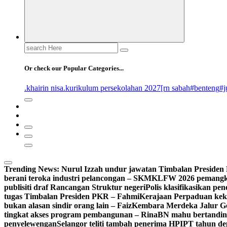
Search
for:
Or check our Popular Categories...
.khairin nisa
.kurikulum persekolahan 2027
[rn sabah
#benteng
#j
Trending News:
Nurul Izzah undur jawatan Timbalan Preside
berani teroka industri pelancongan – SKM
KLFW 2026 pemangkin
publisiti draf Rancangan Struktur negeri
Polis klasifikasikan p
tugas Timbalan Presiden PKR – Fahmi
Kerajaan Perpaduan kekal
bukan alasan sindir orang lain – Faiz
Kembara Merdeka Jalur Ge
tingkat akses program pembangunan – Rina
BN mahu bertandin
penyelewengan
Selangor teliti tambah penerima HPIPT tahun d