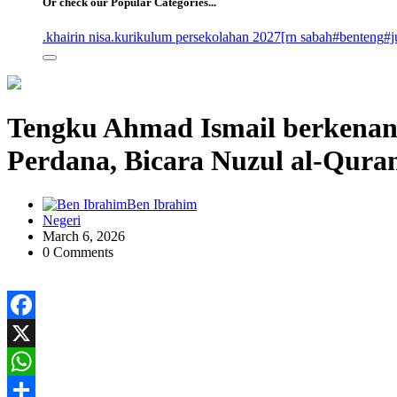
Or check our Popular Categories...
.khairin nisa
.kurikulum persekolahan 2027
[rn sabah
#benteng
#j
Tengku Ahmad Ismail berkenan 
Perdana, Bicara Nuzul al-Qura
Ben Ibrahim
Negeri
March 6, 2026
0 Comments
Facebook
X
WhatsApp