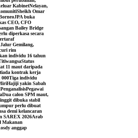
mbut perubahan,
eluar Kabinet
Nelayan,
komuniti
Sheikh Omar
 Borneo
JPA buka
kas CEO, CFO
angan Bailey Bridge
rlu diperkasa secara
ertaraf
 Jalur Gemilang,
curi rim
kan individu 16 tahun
Titiwangsa
Status
t 11 maut daripada
iada kontrak kerja
, 000
Tiga individu
Miri
Hajiji yakin Sabah
 Penganalisis
Pegawai
a
Dua calon SPM maut,
ringgit dibuka stabil
umpur perlu dibuat
asa demi kelancaran
han SAREX 2026
Arab
val Makanan
osdy anggap