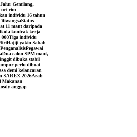
 Jalur Gemilang,
curi rim
kan individu 16 tahun
Titiwangsa
Status
t 11 maut daripada
iada kontrak kerja
, 000
Tiga individu
Miri
Hajiji yakin Sabah
 Penganalisis
Pegawai
a
Dua calon SPM maut,
ringgit dibuka stabil
umpur perlu dibuat
asa demi kelancaran
han SAREX 2026
Arab
val Makanan
osdy anggap