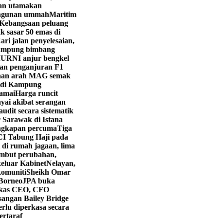
yan utamakan
angunan ummah
Maritim
Kebangsaan peluang
k sasar 50 emas di
ri jalan penyelesaian,
ampung bimbang
URNI anjur bengkel
kan penganjuran F1
aan arah MAG semak
i di Kampung
ramai
Harga runcit
yai akibat serangan
dit secara sistematik
 Sarawak di Istana
engkapan percuma
Tiga
CI Tabung Haji pada
 di rumah jagaan, lima
mbut perubahan,
eluar Kabinet
Nelayan,
komuniti
Sheikh Omar
 Borneo
JPA buka
kas CEO, CFO
angan Bailey Bridge
rlu diperkasa secara
ertaraf