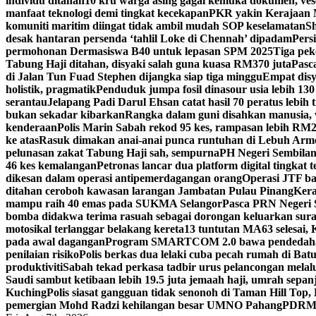
individu ditahan
10 kru warga asing gagal kemuka dokumen, ves
manfaat teknologi demi tingkat kecekapan
PKR yakin Kerajaan M
komuniti maritim diingat tidak ambil mudah SOP keselamatan
Sh
desak hantaran persenda ‘tahlil Loke di Chennah’ dipadam
Pers
permohonan Dermasiswa B40 untuk lepasan SPM 2025
Tiga pek
Tabung Haji ditahan, disyaki salah guna kuasa RM370 juta
Pasc
di Jalan Tun Fuad Stephen dijangka siap tiga minggu
Empat disy
holistik, pragmatik
Penduduk jumpa fosil dinasour usia lebih 130
serantau
Jelapang Padi Darul Ehsan catat hasil 70 peratus lebih 
bukan sekadar kibarkan
Rangka dalam guni disahkan manusia, 
kenderaan
Polis Marin Sabah rekod 95 kes, rampasan lebih RM25
ke atas
Rasuk dimakan anai-anai punca runtuhan di Lebuh Arm
pelunasan zakat Tabung Haji sah, sempurna
PH Negeri Sembilan 
46 kes kemalangan
Petronas lancar dua platform digital tingkat
dikesan dalam operasi antipemerdagangan orang
Operasi JTF ba
ditahan ceroboh kawasan larangan Jambatan Pulau Pinang
Kera
mampu raih 40 emas pada SUKMA Selangor
Pasca PRN Negeri Se
bomba didakwa terima rasuah sebagai dorongan keluarkan sur
motosikal terlanggar belakang kereta
13 tuntutan MA63 selesai
pada awal dagangan
Program SMARTCOM 2.0 bawa pendedahan
penilaian risiko
Polis berkas dua lelaki cuba pecah rumah di Ba
produktiviti
Sabah tekad perkasa tadbir urus pelancongan melal
Saudi sambut ketibaan lebih 19.5 juta jemaah haji, umrah sepan
Kuching
Polis siasat gangguan tidak senonoh di Taman Hill Top
pemergian Mohd Radzi kehilangan besar UMNO Pahang
PDRM S