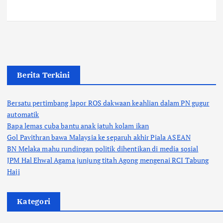
Berita Terkini
Bersatu pertimbang lapor ROS dakwaan keahlian dalam PN gugur
automatik
Bapa lemas cuba bantu anak jatuh kolam ikan
Gol Pavithran bawa Malaysia ke separuh akhir Piala ASEAN
BN Melaka mahu rundingan politik dihentikan di media sosial
JPM Hal Ehwal Agama junjung titah Agong mengenai RCI Tabung
Haji
Kategori