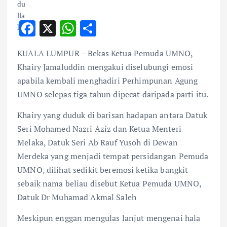
F
X
W
S
ac
h
h
KUALA LUMPUR – Bekas Ketua Pemuda UMNO,
e
at
ar
Khairy Jamaluddin mengakui diselubungi emosi
b
s
e
apabila kembali menghadiri Perhimpunan Agung
o
A
UMNO selepas tiga tahun dipecat daripada parti itu.
o
p
Khairy yang duduk di barisan hadapan antara Datuk
k
p
Seri Mohamed Nazri Aziz dan Ketua Menteri
Melaka, Datuk Seri Ab Rauf Yusoh di Dewan
Merdeka yang menjadi tempat persidangan Pemuda
UMNO, dilihat sedikit beremosi ketika bangkit
sebaik nama beliau disebut Ketua Pemuda UMNO,
Datuk Dr Muhamad Akmal Saleh
Meskipun enggan mengulas lanjut mengenai hala