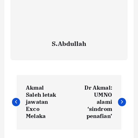
S.Abdullah
P
Akmal
Dr Akmal:
o
Saleh letak
UMNO
jawatan
alami
s
Exco
‘sindrom
Melaka
penafian’
t