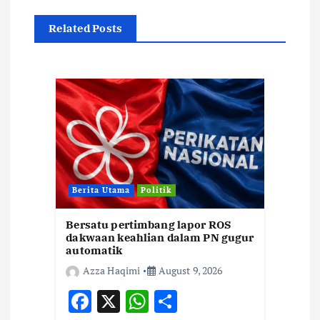
n
Related Posts
a
v
i
g
a
Berita Utama
Politik
t
Bersatu pertimbang lapor ROS
dakwaan keahlian dalam PN gugur
i
automatik
Azza Haqimi
August 9, 2026
o
F
X
W
S