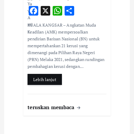
F
X
W
S
ac
h
h
KUALA KANGSAR – Angkatan Muda
e
at
ar
Keadilan (AMK) mempersoalkan
b
s
e
pendirian Barisan Nasional (BN) untuk
mempertahankan 21 kerusi yang
o
A
dimenangi pada Pilihan Raya Negeri
o
p
(PRN) Melaka 2021, sedangkan rundingan
k
p
pembahagian kerusi dengan…
Lebih lanjut
teruskan membaca