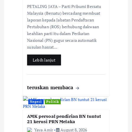
n
ac
h
h
PETALING JAYA – Parti Pribumi Bersatu
e
at
ar
Malaysia (Bersatu) bercadang membuat
b
s
e
laporan kepada Jabatan Pendaftaran
Pertubuhan (ROS) berhubung dakwaan
o
A
keahlian parti itu dalam Perikatan
o
p
Nasional (PN) gugur secara automatik
k
p
susulan hasrat…
Lebih lanjut
teruskan membaca
Negeri
Politik
AMK persoal pendirian BN tuntut
21 kerusi PRN Melaka
Yaya Amir
August 8, 2026