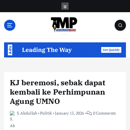
S
k
i
p
t
o
Informasi Berfakta Membuka Minda
c
o
n
t
e
n
KJ beremosi, sebak dapat
t
kembali ke Perhimpunan
Agung UMNO
S.Abdullah
Politik
January 15, 2026
0 Comments