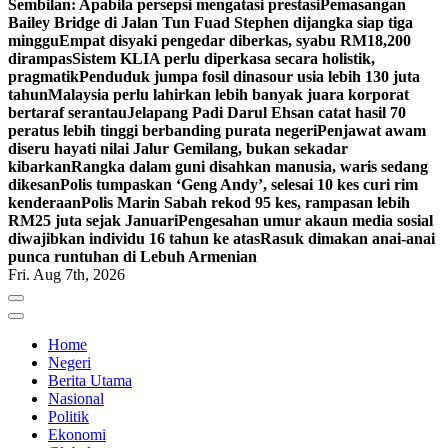
Sembilan: Apabila persepsi mengatasi prestasi
Pemasangan
Bailey Bridge di Jalan Tun Fuad Stephen dijangka siap tiga
minggu
Empat disyaki pengedar diberkas, syabu RM18,200
dirampas
Sistem KLIA perlu diperkasa secara holistik,
pragmatik
Penduduk jumpa fosil dinasour usia lebih 130 juta
tahun
Malaysia perlu lahirkan lebih banyak juara korporat
bertaraf serantau
Jelapang Padi Darul Ehsan catat hasil 70
peratus lebih tinggi berbanding purata negeri
Penjawat awam
diseru hayati nilai Jalur Gemilang, bukan sekadar
kibarkan
Rangka dalam guni disahkan manusia, waris sedang
dikesan
Polis tumpaskan ‘Geng Andy’, selesai 10 kes curi rim
kenderaan
Polis Marin Sabah rekod 95 kes, rampasan lebih
RM25 juta sejak Januari
Pengesahan umur akaun media sosial
diwajibkan individu 16 tahun ke atas
Rasuk dimakan anai-anai
punca runtuhan di Lebuh Armenian
Fri. Aug 7th, 2026
Home
Negeri
Berita Utama
Nasional
Politik
Ekonomi