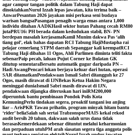
agar campur tangan politik dalam Tabung Haji dapat
dinoktahkan
Nurul Izzah lepas jawatan, kita terima baik –
Anwar
Pesantun 2026 jayakan misi perkasa seni budaya
warisan bangsa
Pasangan penagih warga emas antara 1,000
individu ditahan AADK
Hasil sektor hutan Pahang cecah RM80
juta
PRU16: PH berada dalam kedudukan stabil, BN- PN
berdepan masalah kerjasama
Kamil Munim dakwa Pas ‘alih
tiang gol’, elak bahas dapatan RCI Tabung Haji
Mustapha rai
pelajar cemerlang STPM daerah Sepanggar kali keempat
RCI
Tabung Haji dibahas 11 Ogos, Ahli Parlimen diminta teliti fakta
sebenar
Paip pecah, laluan Pujut Corner ke Bulatan GK
ditutup sementara
Bersatu automatik gugur daripada PN –
Hadi Awang
Pencari lokan berjaya keluar dari hutan, operasi
SAR ditamatkan
Pendakwaan Ismail Sabri ditangguh ke 27
Ogos, masih dirawat di IJN
Bekas Ketua Hakim Negara
meninggal dunia
Ismail Sabri masih dirawat di IJN,
pendakwaan dijangka diteruskan hari ini
RM200,000
diperuntuk bantu pembinaan Pondok Polis Kota
Kemuning
Perlu tindakan segera, proaktif tangani isu anjing
liar – Aris
PKR Tawau prihatin, program minyak hitam bantu
‘rider’ belia
Salah sah sertai Trabzonspor
MAIS kekal rekod
audit bersih 20 tahun, dakwaan salah urus dana tidak
berasas
Kemerdekaan sebenar dituntut melalui keharmonian
dan perpaduan utuh
PM arah siasatan segera tiga anggota polis
maut terkena renjatan elektrik
Nurul Izzah undur jawatan