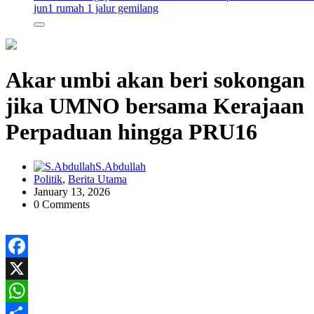
jun
1 rumah 1 jalur gemilang
Akar umbi akan beri sokongan
jika UMNO bersama Kerajaan
Perpaduan hingga PRU16
S.Abdullah
Politik
,
Berita Utama
January 13, 2026
0 Comments
Facebook
X
WhatsApp