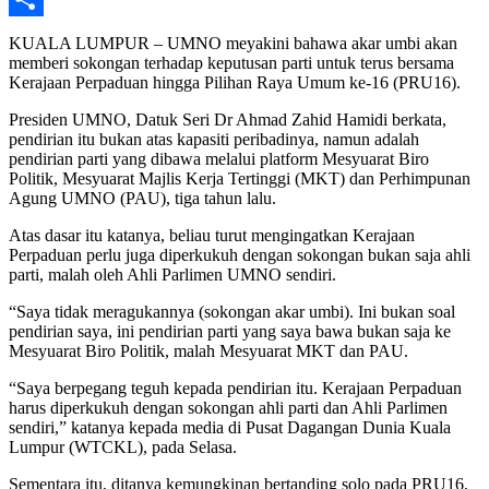
Share
KUALA LUMPUR – UMNO meyakini bahawa akar umbi akan
memberi sokongan terhadap keputusan parti untuk terus bersama
Kerajaan Perpaduan hingga Pilihan Raya Umum ke-16 (PRU16).
Presiden UMNO, Datuk Seri Dr Ahmad Zahid Hamidi berkata,
pendirian itu bukan atas kapasiti peribadinya, namun adalah
pendirian parti yang dibawa melalui platform Mesyuarat Biro
Politik, Mesyuarat Majlis Kerja Tertinggi (MKT) dan Perhimpunan
Agung UMNO (PAU), tiga tahun lalu.
Atas dasar itu katanya, beliau turut mengingatkan Kerajaan
Perpaduan perlu juga diperkukuh dengan sokongan bukan saja ahli
parti, malah oleh Ahli Parlimen UMNO sendiri.
“Saya tidak meragukannya (sokongan akar umbi). Ini bukan soal
pendirian saya, ini pendirian parti yang saya bawa bukan saja ke
Mesyuarat Biro Politik, malah Mesyuarat MKT dan PAU.
“Saya berpegang teguh kepada pendirian itu. Kerajaan Perpaduan
harus diperkukuh dengan sokongan ahli parti dan Ahli Parlimen
sendiri,” katanya kepada media di Pusat Dagangan Dunia Kuala
Lumpur (WTCKL), pada Selasa.
Sementara itu, ditanya kemungkinan bertanding solo pada PRU16,