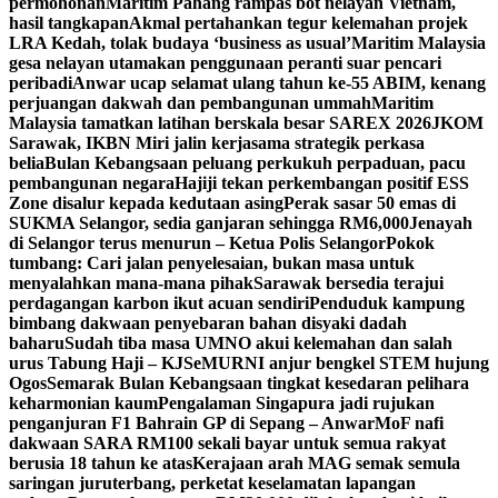
permohonan
Maritim Pahang rampas bot nelayan Vietnam,
hasil tangkapan
Akmal pertahankan tegur kelemahan projek
LRA Kedah, tolak budaya ‘business as usual’
Maritim Malaysia
gesa nelayan utamakan penggunaan peranti suar pencari
peribadi
Anwar ucap selamat ulang tahun ke-55 ABIM, kenang
perjuangan dakwah dan pembangunan ummah
Maritim
Malaysia tamatkan latihan berskala besar SAREX 2026
JKOM
Sarawak, IKBN Miri jalin kerjasama strategik perkasa
belia
Bulan Kebangsaan peluang perkukuh perpaduan, pacu
pembangunan negara
Hajiji tekan perkembangan positif ESS
Zone disalur kepada kedutaan asing
Perak sasar 50 emas di
SUKMA Selangor, sedia ganjaran sehingga RM6,000
Jenayah
di Selangor terus menurun – Ketua Polis Selangor
Pokok
tumbang: Cari jalan penyelesaian, bukan masa untuk
menyalahkan mana-mana pihak
Sarawak bersedia terajui
perdagangan karbon ikut acuan sendiri
Penduduk kampung
bimbang dakwaan penyebaran bahan disyaki dadah
baharu
Sudah tiba masa UMNO akui kelemahan dan salah
urus Tabung Haji – KJ
SeMURNI anjur bengkel STEM hujung
Ogos
Semarak Bulan Kebangsaan tingkat kesedaran pelihara
keharmonian kaum
Pengalaman Singapura jadi rujukan
penganjuran F1 Bahrain GP di Sepang – Anwar
MoF nafi
dakwaan SARA RM100 sekali bayar untuk semua rakyat
berusia 18 tahun ke atas
Kerajaan arah MAG semak semula
saringan juruterbang, perketat keselamatan lapangan