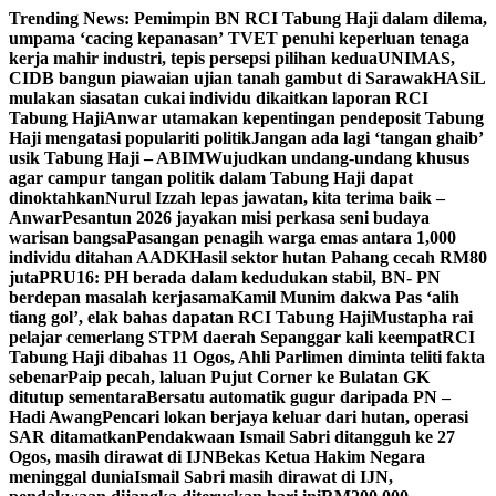
Skip
Trending News:
Pemimpin BN RCI Tabung Haji dalam dilema,
to
umpama ‘cacing kepanasan’
TVET penuhi keperluan tenaga
content
kerja mahir industri, tepis persepsi pilihan kedua
UNIMAS,
CIDB bangun piawaian ujian tanah gambut di Sarawak
HASiL
mulakan siasatan cukai individu dikaitkan laporan RCI
Tabung Haji
Anwar utamakan kepentingan pendeposit Tabung
Haji mengatasi populariti politik
Jangan ada lagi ‘tangan ghaib’
usik Tabung Haji – ABIM
Wujudkan undang-undang khusus
agar campur tangan politik dalam Tabung Haji dapat
dinoktahkan
Nurul Izzah lepas jawatan, kita terima baik –
Anwar
Pesantun 2026 jayakan misi perkasa seni budaya
warisan bangsa
Pasangan penagih warga emas antara 1,000
individu ditahan AADK
Hasil sektor hutan Pahang cecah RM80
juta
PRU16: PH berada dalam kedudukan stabil, BN- PN
berdepan masalah kerjasama
Kamil Munim dakwa Pas ‘alih
tiang gol’, elak bahas dapatan RCI Tabung Haji
Mustapha rai
pelajar cemerlang STPM daerah Sepanggar kali keempat
RCI
Tabung Haji dibahas 11 Ogos, Ahli Parlimen diminta teliti fakta
sebenar
Paip pecah, laluan Pujut Corner ke Bulatan GK
ditutup sementara
Bersatu automatik gugur daripada PN –
Hadi Awang
Pencari lokan berjaya keluar dari hutan, operasi
SAR ditamatkan
Pendakwaan Ismail Sabri ditangguh ke 27
Ogos, masih dirawat di IJN
Bekas Ketua Hakim Negara
meninggal dunia
Ismail Sabri masih dirawat di IJN,