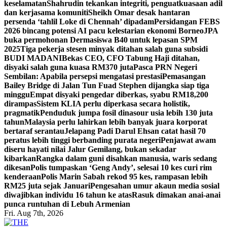
keselamatan
Shahrudin tekankan integriti, penguatkuasaan adil
dan kerjasama komuniti
Sheikh Omar desak hantaran
persenda ‘tahlil Loke di Chennah’ dipadam
Persidangan FEBS
2026 bincang potensi AI pacu kelestarian ekonomi Borneo
JPA
buka permohonan Dermasiswa B40 untuk lepasan SPM
2025
Tiga pekerja stesen minyak ditahan salah guna subsidi
BUDI MADANI
Bekas CEO, CFO Tabung Haji ditahan,
disyaki salah guna kuasa RM370 juta
Pasca PRN Negeri
Sembilan: Apabila persepsi mengatasi prestasi
Pemasangan
Bailey Bridge di Jalan Tun Fuad Stephen dijangka siap tiga
minggu
Empat disyaki pengedar diberkas, syabu RM18,200
dirampas
Sistem KLIA perlu diperkasa secara holistik,
pragmatik
Penduduk jumpa fosil dinasour usia lebih 130 juta
tahun
Malaysia perlu lahirkan lebih banyak juara korporat
bertaraf serantau
Jelapang Padi Darul Ehsan catat hasil 70
peratus lebih tinggi berbanding purata negeri
Penjawat awam
diseru hayati nilai Jalur Gemilang, bukan sekadar
kibarkan
Rangka dalam guni disahkan manusia, waris sedang
dikesan
Polis tumpaskan ‘Geng Andy’, selesai 10 kes curi rim
kenderaan
Polis Marin Sabah rekod 95 kes, rampasan lebih
RM25 juta sejak Januari
Pengesahan umur akaun media sosial
diwajibkan individu 16 tahun ke atas
Rasuk dimakan anai-anai
punca runtuhan di Lebuh Armenian
Fri. Aug 7th, 2026