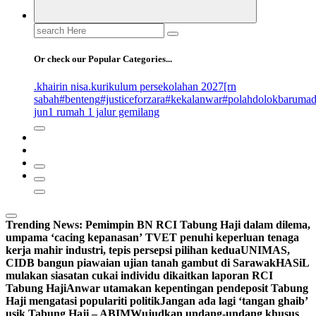
Search
for:
Or check our Popular Categories...
.khairin nisa
.kurikulum persekolahan 2027
[rn
sabah
#benteng
#justiceforzara
#kekalanwar
#polahdolokbaruma
jun
1 rumah 1 jalur gemilang
Trending News:
Pemimpin BN RCI Tabung Haji dalam dilema,
umpama ‘cacing kepanasan’
TVET penuhi keperluan tenaga
kerja mahir industri, tepis persepsi pilihan kedua
UNIMAS,
CIDB bangun piawaian ujian tanah gambut di Sarawak
HASiL
mulakan siasatan cukai individu dikaitkan laporan RCI
Tabung Haji
Anwar utamakan kepentingan pendeposit Tabung
Haji mengatasi populariti politik
Jangan ada lagi ‘tangan ghaib’
usik Tabung Haji – ABIM
Wujudkan undang-undang khusus