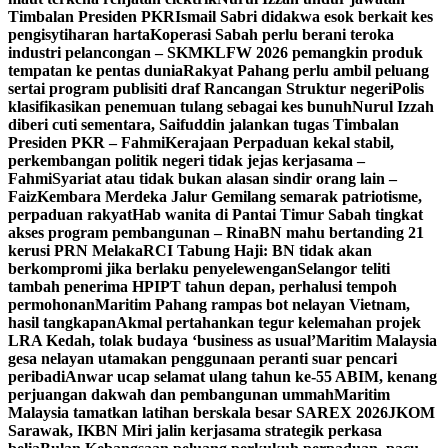
Timbalan Presiden PKR
Ismail Sabri didakwa esok berkait kes
pengisytiharan harta
Koperasi Sabah perlu berani teroka
industri pelancongan – SKM
KLFW 2026 pemangkin produk
tempatan ke pentas dunia
Rakyat Pahang perlu ambil peluang
sertai program publisiti draf Rancangan Struktur negeri
Polis
klasifikasikan penemuan tulang sebagai kes bunuh
Nurul Izzah
diberi cuti sementara, Saifuddin jalankan tugas Timbalan
Presiden PKR – Fahmi
Kerajaan Perpaduan kekal stabil,
perkembangan politik negeri tidak jejas kerjasama –
Fahmi
Syariat atau tidak bukan alasan sindir orang lain –
Faiz
Kembara Merdeka Jalur Gemilang semarak patriotisme,
perpaduan rakyat
Hab wanita di Pantai Timur Sabah tingkat
akses program pembangunan – Rina
BN mahu bertanding 21
kerusi PRN Melaka
RCI Tabung Haji: BN tidak akan
berkompromi jika berlaku penyelewengan
Selangor teliti
tambah penerima HPIPT tahun depan, perhalusi tempoh
permohonan
Maritim Pahang rampas bot nelayan Vietnam,
hasil tangkapan
Akmal pertahankan tegur kelemahan projek
LRA Kedah, tolak budaya ‘business as usual’
Maritim Malaysia
gesa nelayan utamakan penggunaan peranti suar pencari
peribadi
Anwar ucap selamat ulang tahun ke-55 ABIM, kenang
perjuangan dakwah dan pembangunan ummah
Maritim
Malaysia tamatkan latihan berskala besar SAREX 2026
JKOM
Sarawak, IKBN Miri jalin kerjasama strategik perkasa