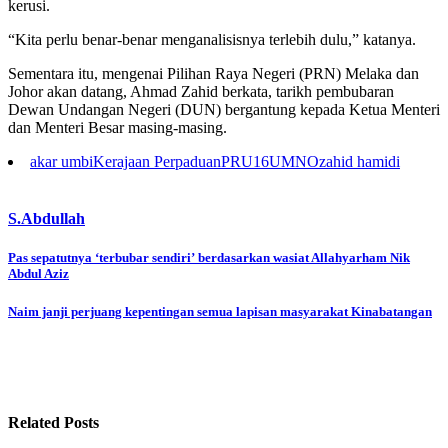
kerusi.
“Kita perlu benar-benar menganalisisnya terlebih dulu,” katanya.
Sementara itu, mengenai Pilihan Raya Negeri (PRN) Melaka dan
Johor akan datang, Ahmad Zahid berkata, tarikh pembubaran
Dewan Undangan Negeri (DUN) bergantung kepada Ketua Menteri
dan Menteri Besar masing-masing.
akar umbi
Kerajaan Perpaduan
PRU16
UMNO
zahid hamidi
S.Abdullah
Post
Pas sepatutnya ‘terbubar sendiri’ berdasarkan wasiat Allahyarham Nik
Abdul Aziz
navigation
Naim janji perjuang kepentingan semua lapisan masyarakat Kinabatangan
Related Posts