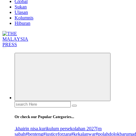
Global
Sukan
Ulasan
Kolumnis
Hiburan
Informasi Berfakta Membuka Minda
Search
for:
Or check our Popular Categories...
.khairin nisa
.kurikulum persekolahan 2027
[rn
sabah
#benteng
#justiceforzara
#kekalanwar
#polahdolokbaruma