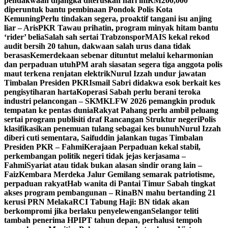
pendakwaan dijangka diteruskan hari ini
RM200,000
diperuntuk bantu pembinaan Pondok Polis Kota
Kemuning
Perlu tindakan segera, proaktif tangani isu anjing
liar – Aris
PKR Tawau prihatin, program minyak hitam bantu
‘rider’ belia
Salah sah sertai Trabzonspor
MAIS kekal rekod
audit bersih 20 tahun, dakwaan salah urus dana tidak
berasas
Kemerdekaan sebenar dituntut melalui keharmonian
dan perpaduan utuh
PM arah siasatan segera tiga anggota polis
maut terkena renjatan elektrik
Nurul Izzah undur jawatan
Timbalan Presiden PKR
Ismail Sabri didakwa esok berkait kes
pengisytiharan harta
Koperasi Sabah perlu berani teroka
industri pelancongan – SKM
KLFW 2026 pemangkin produk
tempatan ke pentas dunia
Rakyat Pahang perlu ambil peluang
sertai program publisiti draf Rancangan Struktur negeri
Polis
klasifikasikan penemuan tulang sebagai kes bunuh
Nurul Izzah
diberi cuti sementara, Saifuddin jalankan tugas Timbalan
Presiden PKR – Fahmi
Kerajaan Perpaduan kekal stabil,
perkembangan politik negeri tidak jejas kerjasama –
Fahmi
Syariat atau tidak bukan alasan sindir orang lain –
Faiz
Kembara Merdeka Jalur Gemilang semarak patriotisme,
perpaduan rakyat
Hab wanita di Pantai Timur Sabah tingkat
akses program pembangunan – Rina
BN mahu bertanding 21
kerusi PRN Melaka
RCI Tabung Haji: BN tidak akan
berkompromi jika berlaku penyelewengan
Selangor teliti
tambah penerima HPIPT tahun depan, perhalusi tempoh