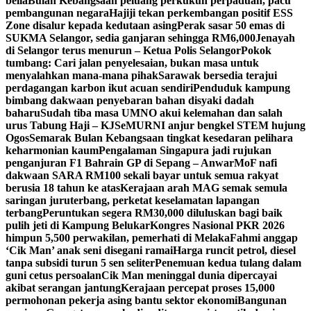
belia
Bulan Kebangsaan peluang perkukuh perpaduan, pacu
pembangunan negara
Hajiji tekan perkembangan positif ESS
Zone disalur kepada kedutaan asing
Perak sasar 50 emas di
SUKMA Selangor, sedia ganjaran sehingga RM6,000
Jenayah
di Selangor terus menurun – Ketua Polis Selangor
Pokok
tumbang: Cari jalan penyelesaian, bukan masa untuk
menyalahkan mana-mana pihak
Sarawak bersedia terajui
perdagangan karbon ikut acuan sendiri
Penduduk kampung
bimbang dakwaan penyebaran bahan disyaki dadah
baharu
Sudah tiba masa UMNO akui kelemahan dan salah
urus Tabung Haji – KJ
SeMURNI anjur bengkel STEM hujung
Ogos
Semarak Bulan Kebangsaan tingkat kesedaran pelihara
keharmonian kaum
Pengalaman Singapura jadi rujukan
penganjuran F1 Bahrain GP di Sepang – Anwar
MoF nafi
dakwaan SARA RM100 sekali bayar untuk semua rakyat
berusia 18 tahun ke atas
Kerajaan arah MAG semak semula
saringan juruterbang, perketat keselamatan lapangan
terbang
Peruntukan segera RM30,000 diluluskan bagi baik
pulih jeti di Kampung Belukar
Kongres Nasional PKR 2026
himpun 5,500 perwakilan, pemerhati di Melaka
Fahmi anggap
‘Cik Man’ anak seni disegani ramai
Harga runcit petrol, diesel
tanpa subsidi turun 5 sen seliter
Penemuan kedua tulang dalam
guni cetus persoalan
Cik Man meninggal dunia dipercayai
akibat serangan jantung
Kerajaan percepat proses 15,000
permohonan pekerja asing bantu sektor ekonomi
Bangunan