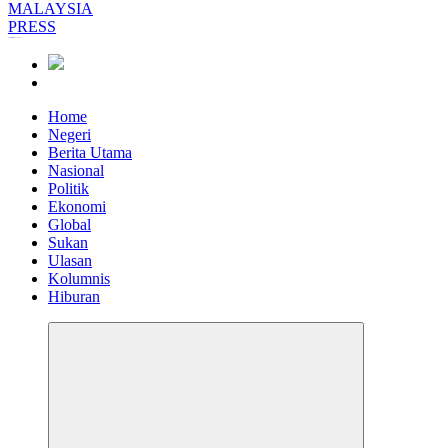
Informasi Berfakta Membuka Minda
Home
Negeri
Berita Utama
Nasional
Politik
Ekonomi
Global
Sukan
Ulasan
Kolumnis
Hiburan