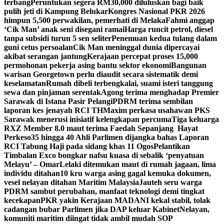
terbang
Peruntukan segera RM30,000 diluluskan bagi baik
pulih jeti di Kampung Belukar
Kongres Nasional PKR 2026
himpun 5,500 perwakilan, pemerhati di Melaka
Fahmi anggap
‘Cik Man’ anak seni disegani ramai
Harga runcit petrol, diesel
tanpa subsidi turun 5 sen seliter
Penemuan kedua tulang dalam
guni cetus persoalan
Cik Man meninggal dunia dipercayai
akibat serangan jantung
Kerajaan percepat proses 15,000
permohonan pekerja asing bantu sektor ekonomi
Bangunan
warisan Georgetown perlu diaudit secara sistematik demi
keselamatan
Rumah dibeli terbengkalai, suami isteri tanggung
sewa dan pinjaman serentak
Agong terima menghadap Premier
Sarawak di Istana Pasir Pelangi
PDRM terima sembilan
laporan kes jenayah RCI TH
Maxim perkasa usahawan PKS
Sarawak menerusi inisiatif kelengkapan percuma
Tiga keluarga
RXZ Member 8.0 maut terima Faedah Sepanjang Hayat
Perkeso
35 hingga 40 Ahli Parlimen dijangka bahas Laporan
RCI Tabung Haji pada sidang khas 11 Ogos
Pelantikan
Timbalan Exco bongkar nafsu kuasa di sebalik ‘penyatuan
Melayu’ – Omar
Lelaki ditemukan maut di rumah jagaan, lima
individu ditahan
10 kru warga asing gagal kemuka dokumen,
vesel nelayan ditahan Maritim Malaysia
Jauteh seru warga
PDRM sambut perubahan, manfaat teknologi demi tingkat
kecekapan
PKR yakin Kerajaan MADANI kekal stabil, tolak
cadangan bubar Parlimen jika DAP keluar Kabinet
Nelayan,
komuniti maritim diingat tidak ambil mudah SOP