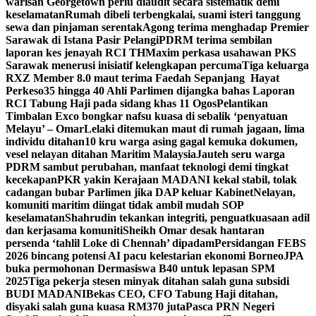
warisan Georgetown perlu diaudit secara sistematik demi
keselamatan
Rumah dibeli terbengkalai, suami isteri tanggung
sewa dan pinjaman serentak
Agong terima menghadap Premier
Sarawak di Istana Pasir Pelangi
PDRM terima sembilan
laporan kes jenayah RCI TH
Maxim perkasa usahawan PKS
Sarawak menerusi inisiatif kelengkapan percuma
Tiga keluarga
RXZ Member 8.0 maut terima Faedah Sepanjang Hayat
Perkeso
35 hingga 40 Ahli Parlimen dijangka bahas Laporan
RCI Tabung Haji pada sidang khas 11 Ogos
Pelantikan
Timbalan Exco bongkar nafsu kuasa di sebalik ‘penyatuan
Melayu’ – Omar
Lelaki ditemukan maut di rumah jagaan, lima
individu ditahan
10 kru warga asing gagal kemuka dokumen,
vesel nelayan ditahan Maritim Malaysia
Jauteh seru warga
PDRM sambut perubahan, manfaat teknologi demi tingkat
kecekapan
PKR yakin Kerajaan MADANI kekal stabil, tolak
cadangan bubar Parlimen jika DAP keluar Kabinet
Nelayan,
komuniti maritim diingat tidak ambil mudah SOP
keselamatan
Shahrudin tekankan integriti, penguatkuasaan adil
dan kerjasama komuniti
Sheikh Omar desak hantaran
persenda ‘tahlil Loke di Chennah’ dipadam
Persidangan FEBS
2026 bincang potensi AI pacu kelestarian ekonomi Borneo
JPA
buka permohonan Dermasiswa B40 untuk lepasan SPM
2025
Tiga pekerja stesen minyak ditahan salah guna subsidi
BUDI MADANI
Bekas CEO, CFO Tabung Haji ditahan,
disyaki salah guna kuasa RM370 juta
Pasca PRN Negeri