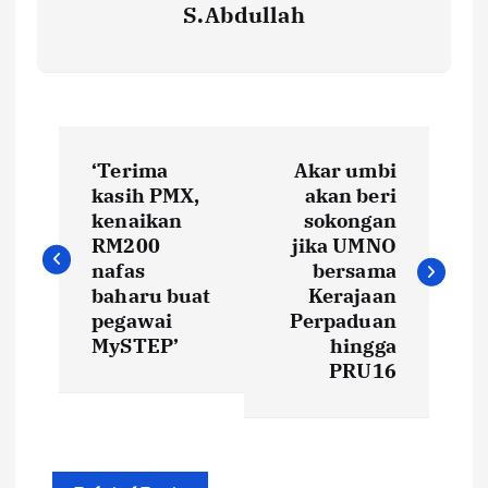
S.Abdullah
P
‘Terima
Akar umbi
o
kasih PMX,
akan beri
kenaikan
sokongan
s
RM200
jika UMNO
nafas
bersama
t
baharu buat
Kerajaan
pegawai
Perpaduan
MySTEP’
hingga
n
PRU16
a
v