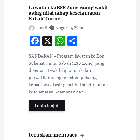
Lawatan ke ESS Zone ruang wakil
asing nilai tahap keselamatan
Sabah Timur
Fandi
August 7, 2026
F
X
W
S
ac
h
h
SANDAKAN – Program lawatan ke Zon
e
at
ar
Selamat Timur Sabah (ESS Zone) yang
b
s
e
disertai 14 wakil diplomatik dan
perwakilan asing memberi peluang
o
A
kepada wakil asing melihat sendiri tahap
o
p
keselamatan, keamanan dan…
k
p
Lebih lanjut
teruskan membaca