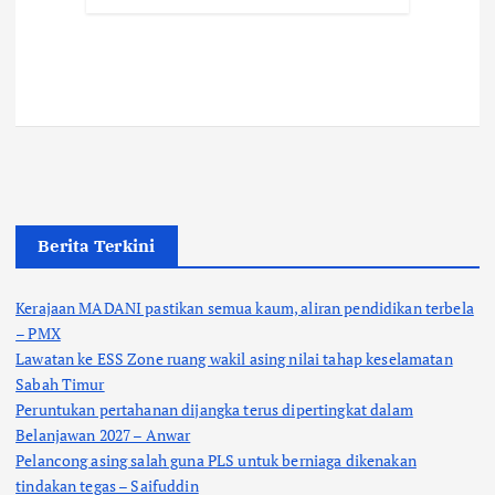
Berita Terkini
Kerajaan MADANI pastikan semua kaum, aliran pendidikan terbela
– PMX
Lawatan ke ESS Zone ruang wakil asing nilai tahap keselamatan
Sabah Timur
Peruntukan pertahanan dijangka terus dipertingkat dalam
Belanjawan 2027 – Anwar
Pelancong asing salah guna PLS untuk berniaga dikenakan
tindakan tegas – Saifuddin