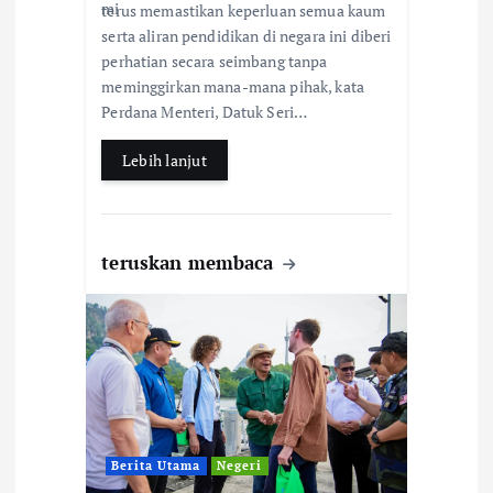
e
at
ar
terus memastikan keperluan semua kaum
b
s
e
serta aliran pendidikan di negara ini diberi
perhatian secara seimbang tanpa
o
A
meminggirkan mana-mana pihak, kata
o
p
Perdana Menteri, Datuk Seri…
k
p
Lebih lanjut
teruskan membaca
Berita Utama
Negeri