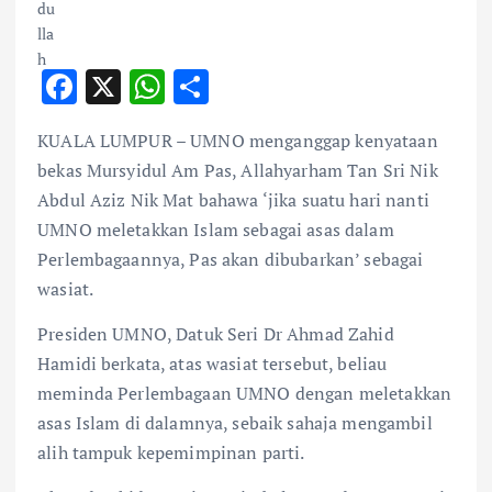
F
X
W
S
ac
h
h
KUALA LUMPUR – UMNO menganggap kenyataan
e
at
ar
bekas Mursyidul Am Pas, Allahyarham Tan Sri Nik
b
s
e
Abdul Aziz Nik Mat bahawa ‘jika suatu hari nanti
o
A
UMNO meletakkan Islam sebagai asas dalam
o
p
Perlembagaannya, Pas akan dibubarkan’ sebagai
k
p
wasiat.
Presiden UMNO, Datuk Seri Dr Ahmad Zahid
Hamidi berkata, atas wasiat tersebut, beliau
meminda Perlembagaan UMNO dengan meletakkan
asas Islam di dalamnya, sebaik sahaja mengambil
alih tampuk kepemimpinan parti.