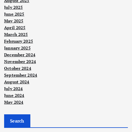
August 2025
July 2025
June 2025
May 2025
April 2025
March 2025
February 2025
January 2025
Berit
a
December 2024
Utam
a
November 2024
Nege
October 2024
ri
September 2024
Berit
Pela
a
August 2024
Utam
nco
a
July 2024
ng
Ker
June 2024
asin
May 2024
ajaa
Suka
g
n
n
sala
Pah
MA
Search
h
ang
DA