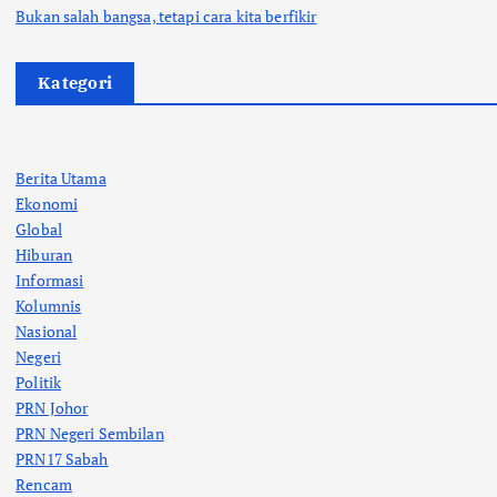
Bukan salah bangsa, tetapi cara kita berfikir
Kategori
Berita Utama
Ekonomi
Global
Hiburan
Informasi
Kolumnis
Nasional
Negeri
Politik
PRN Johor
PRN Negeri Sembilan
PRN17 Sabah
Rencam