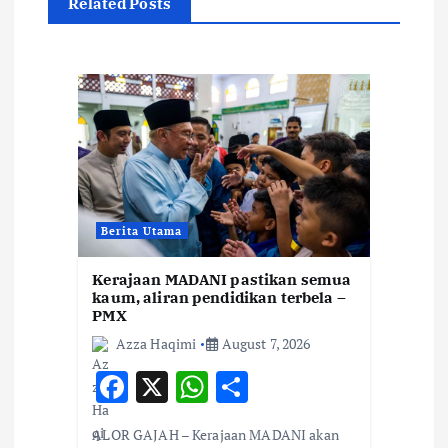
Related Posts
i
g
a
t
i
Berita Utama
o
Kerajaan MADANI pastikan semua
kaum, aliran pendidikan terbela –
n
PMX
Azza Haqimi
August 7, 2026
F
X
W
S
ac
h
h
ALOR GAJAH – Kerajaan MADANI akan