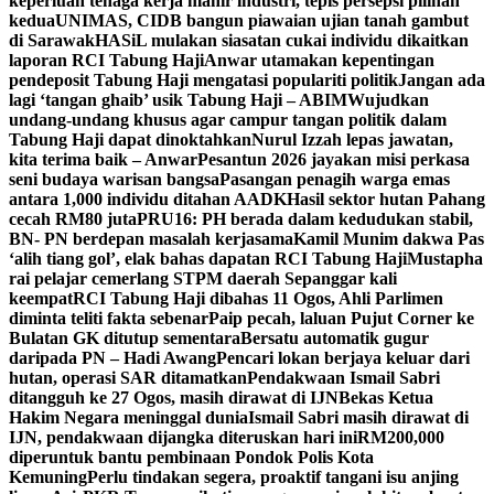
keperluan tenaga kerja mahir industri, tepis persepsi pilihan
kedua
UNIMAS, CIDB bangun piawaian ujian tanah gambut
di Sarawak
HASiL mulakan siasatan cukai individu dikaitkan
laporan RCI Tabung Haji
Anwar utamakan kepentingan
pendeposit Tabung Haji mengatasi populariti politik
Jangan ada
lagi ‘tangan ghaib’ usik Tabung Haji – ABIM
Wujudkan
undang-undang khusus agar campur tangan politik dalam
Tabung Haji dapat dinoktahkan
Nurul Izzah lepas jawatan,
kita terima baik – Anwar
Pesantun 2026 jayakan misi perkasa
seni budaya warisan bangsa
Pasangan penagih warga emas
antara 1,000 individu ditahan AADK
Hasil sektor hutan Pahang
cecah RM80 juta
PRU16: PH berada dalam kedudukan stabil,
BN- PN berdepan masalah kerjasama
Kamil Munim dakwa Pas
‘alih tiang gol’, elak bahas dapatan RCI Tabung Haji
Mustapha
rai pelajar cemerlang STPM daerah Sepanggar kali
keempat
RCI Tabung Haji dibahas 11 Ogos, Ahli Parlimen
diminta teliti fakta sebenar
Paip pecah, laluan Pujut Corner ke
Bulatan GK ditutup sementara
Bersatu automatik gugur
daripada PN – Hadi Awang
Pencari lokan berjaya keluar dari
hutan, operasi SAR ditamatkan
Pendakwaan Ismail Sabri
ditangguh ke 27 Ogos, masih dirawat di IJN
Bekas Ketua
Hakim Negara meninggal dunia
Ismail Sabri masih dirawat di
IJN, pendakwaan dijangka diteruskan hari ini
RM200,000
diperuntuk bantu pembinaan Pondok Polis Kota
Kemuning
Perlu tindakan segera, proaktif tangani isu anjing