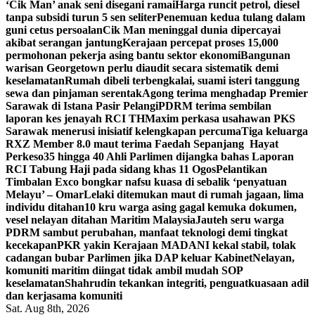
‘Cik Man’ anak seni disegani ramai
Harga runcit petrol, diesel
tanpa subsidi turun 5 sen seliter
Penemuan kedua tulang dalam
guni cetus persoalan
Cik Man meninggal dunia dipercayai
akibat serangan jantung
Kerajaan percepat proses 15,000
permohonan pekerja asing bantu sektor ekonomi
Bangunan
warisan Georgetown perlu diaudit secara sistematik demi
keselamatan
Rumah dibeli terbengkalai, suami isteri tanggung
sewa dan pinjaman serentak
Agong terima menghadap Premier
Sarawak di Istana Pasir Pelangi
PDRM terima sembilan
laporan kes jenayah RCI TH
Maxim perkasa usahawan PKS
Sarawak menerusi inisiatif kelengkapan percuma
Tiga keluarga
RXZ Member 8.0 maut terima Faedah Sepanjang Hayat
Perkeso
35 hingga 40 Ahli Parlimen dijangka bahas Laporan
RCI Tabung Haji pada sidang khas 11 Ogos
Pelantikan
Timbalan Exco bongkar nafsu kuasa di sebalik ‘penyatuan
Melayu’ – Omar
Lelaki ditemukan maut di rumah jagaan, lima
individu ditahan
10 kru warga asing gagal kemuka dokumen,
vesel nelayan ditahan Maritim Malaysia
Jauteh seru warga
PDRM sambut perubahan, manfaat teknologi demi tingkat
kecekapan
PKR yakin Kerajaan MADANI kekal stabil, tolak
cadangan bubar Parlimen jika DAP keluar Kabinet
Nelayan,
komuniti maritim diingat tidak ambil mudah SOP
keselamatan
Shahrudin tekankan integriti, penguatkuasaan adil
dan kerjasama komuniti
Sat. Aug 8th, 2026