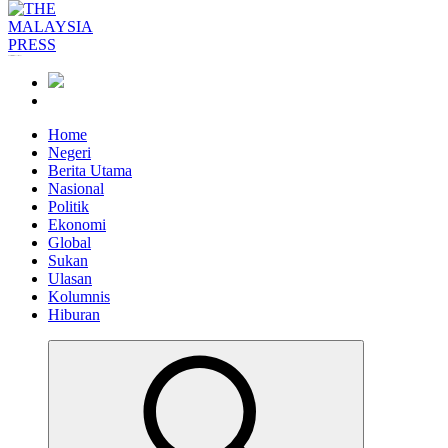
Informasi Berfakta Membuka Minda
Home
Negeri
Berita Utama
Nasional
Politik
Ekonomi
Global
Sukan
Ulasan
Kolumnis
Hiburan