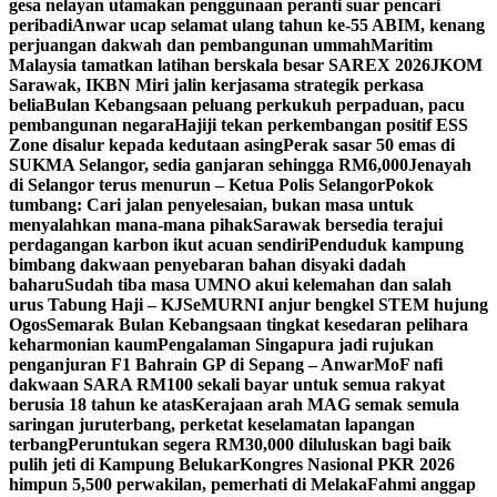
gesa nelayan utamakan penggunaan peranti suar pencari
peribadi
Anwar ucap selamat ulang tahun ke-55 ABIM, kenang
perjuangan dakwah dan pembangunan ummah
Maritim
Malaysia tamatkan latihan berskala besar SAREX 2026
JKOM
Sarawak, IKBN Miri jalin kerjasama strategik perkasa
belia
Bulan Kebangsaan peluang perkukuh perpaduan, pacu
pembangunan negara
Hajiji tekan perkembangan positif ESS
Zone disalur kepada kedutaan asing
Perak sasar 50 emas di
SUKMA Selangor, sedia ganjaran sehingga RM6,000
Jenayah
di Selangor terus menurun – Ketua Polis Selangor
Pokok
tumbang: Cari jalan penyelesaian, bukan masa untuk
menyalahkan mana-mana pihak
Sarawak bersedia terajui
perdagangan karbon ikut acuan sendiri
Penduduk kampung
bimbang dakwaan penyebaran bahan disyaki dadah
baharu
Sudah tiba masa UMNO akui kelemahan dan salah
urus Tabung Haji – KJ
SeMURNI anjur bengkel STEM hujung
Ogos
Semarak Bulan Kebangsaan tingkat kesedaran pelihara
keharmonian kaum
Pengalaman Singapura jadi rujukan
penganjuran F1 Bahrain GP di Sepang – Anwar
MoF nafi
dakwaan SARA RM100 sekali bayar untuk semua rakyat
berusia 18 tahun ke atas
Kerajaan arah MAG semak semula
saringan juruterbang, perketat keselamatan lapangan
terbang
Peruntukan segera RM30,000 diluluskan bagi baik
pulih jeti di Kampung Belukar
Kongres Nasional PKR 2026
himpun 5,500 perwakilan, pemerhati di Melaka
Fahmi anggap