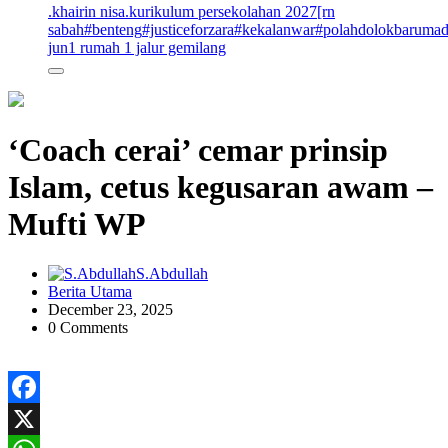
.khairin nisa
.kurikulum persekolahan 2027
[rn
sabah
#benteng
#justiceforzara
#kekalanwar
#polahdolokbaruma
jun
1 rumah 1 jalur gemilang
‘Coach cerai’ cemar prinsip
Islam, cetus kegusaran awam –
Mufti WP
S.Abdullah
Berita Utama
December 23, 2025
0 Comments
Facebook