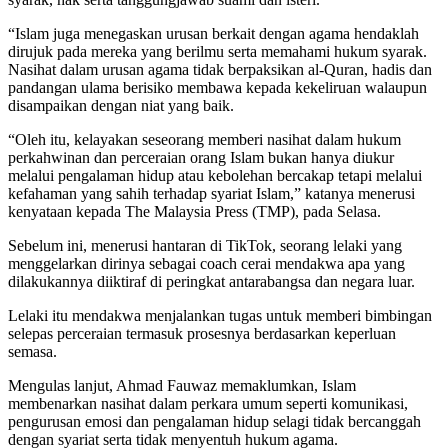
“Islam juga menegaskan urusan berkait dengan agama hendaklah
dirujuk pada mereka yang berilmu serta memahami hukum syarak.
Nasihat dalam urusan agama tidak berpaksikan al-Quran, hadis dan
pandangan ulama berisiko membawa kepada kekeliruan walaupun
disampaikan dengan niat yang baik.
“Oleh itu, kelayakan seseorang memberi nasihat dalam hukum
perkahwinan dan perceraian orang Islam bukan hanya diukur
melalui pengalaman hidup atau kebolehan bercakap tetapi melalui
kefahaman yang sahih terhadap syariat Islam,” katanya menerusi
kenyataan kepada The Malaysia Press (TMP), pada Selasa.
Sebelum ini, menerusi hantaran di TikTok, seorang lelaki yang
menggelarkan dirinya sebagai coach cerai mendakwa apa yang
dilakukannya diiktiraf di peringkat antarabangsa dan negara luar.
Lelaki itu mendakwa menjalankan tugas untuk memberi bimbingan
selepas perceraian termasuk prosesnya berdasarkan keperluan
semasa.
Mengulas lanjut, Ahmad Fauwaz memaklumkan, Islam
membenarkan nasihat dalam perkara umum seperti komunikasi,
pengurusan emosi dan pengalaman hidup selagi tidak bercanggah
dengan syariat serta tidak menyentuh hukum agama.