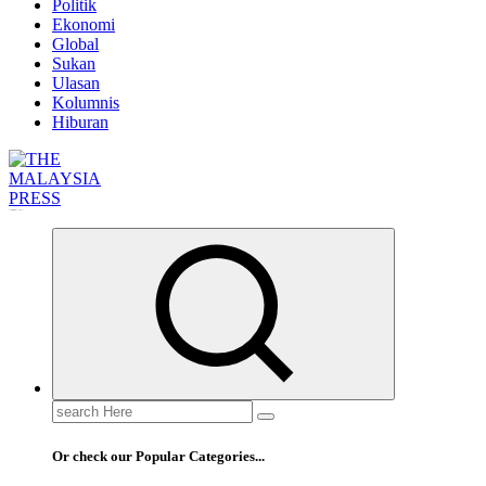
Politik
Ekonomi
Global
Sukan
Ulasan
Kolumnis
Hiburan
Informasi Berfakta Membuka Minda
Search
for:
Or check our Popular Categories...