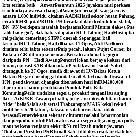
kita terima baik – Anwar
Pesantun 2026 jayakan misi perkasa
seni budaya warisan bangsa
Pasangan penagih warga emas
antara 1,000 individu ditahan AADK
Hasil sektor hutan Pahang
cecah RM80 juta
PRU16: PH berada dalam kedudukan stabil,
BN- PN berdepan masalah kerjasama
Kamil Munim dakwa Pas
‘alih tiang gol’, elak bahas dapatan RCI Tabung Haji
Mustapha
rai pelajar cemerlang STPM daerah Sepanggar kali
keempat
RCI Tabung Haji dibahas 11 Ogos, Ahli Parlimen
diminta teliti fakta sebenar
Paip pecah, laluan Pujut Corner ke
Bulatan GK ditutup sementara
Bersatu automatik gugur
daripada PN – Hadi Awang
Pencari lokan berjaya keluar dari
hutan, operasi SAR ditamatkan
Pendakwaan Ismail Sabri
ditangguh ke 27 Ogos, masih dirawat di IJN
Bekas Ketua
Hakim Negara meninggal dunia
Ismail Sabri masih dirawat di
IJN, pendakwaan dijangka diteruskan hari ini
RM200,000
diperuntuk bantu pembinaan Pondok Polis Kota
Kemuning
Perlu tindakan segera, proaktif tangani isu anjing
liar – Aris
PKR Tawau prihatin, program minyak hitam bantu
‘rider’ belia
Salah sah sertai Trabzonspor
MAIS kekal rekod
audit bersih 20 tahun, dakwaan salah urus dana tidak
berasas
Kemerdekaan sebenar dituntut melalui keharmonian
dan perpaduan utuh
PM arah siasatan segera tiga anggota polis
maut terkena renjatan elektrik
Nurul Izzah undur jawatan
Timbalan Presiden PKR
Ismail Sabri didakwa esok berkait kes