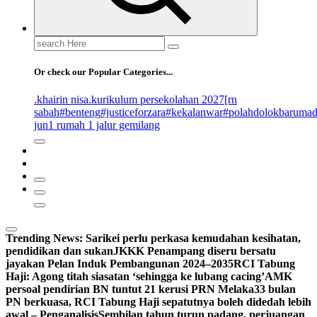
Search
for:
Or check our Popular Categories...
.khairin nisa
.kurikulum persekolahan 2027
[rn
sabah
#benteng
#justiceforzara
#kekalanwar
#polahdolokbaruma
jun
1 rumah 1 jalur gemilang
Trending News:
Sarikei perlu perkasa kemudahan kesihatan,
pendidikan dan sukan
JKKK Penampang diseru bersatu
jayakan Pelan Induk Pembangunan 2024–2035
RCI Tabung
Haji: Agong titah siasatan ‘sehingga ke lubang cacing’
AMK
persoal pendirian BN tuntut 21 kerusi PRN Melaka
33 bulan
PN berkuasa, RCI Tabung Haji sepatutnya boleh didedah lebih
awal – Penganalisis
Sembilan tahun turun padang, perjuangan