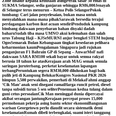
Zone disalur kepada kedutaan asing
Perak sasar 50 emas di
SUKMA Selangor, sedia ganjaran sehingga RM6,000
Jenayah
di Selangor terus menurun – Ketua Polis Selangor
Pokok
tumbang: Cari jalan penyelesaian, bukan masa untuk
menyalahkan mana-mana pihak
Sarawak bersedia terajui
perdagangan karbon ikut acuan sendiri
Penduduk kampung
bimbang dakwaan penyebaran bahan disyaki dadah
baharu
Sudah tiba masa UMNO akui kelemahan dan salah
urus Tabung Haji – KJ
SeMURNI anjur bengkel STEM hujung
Ogos
Semarak Bulan Kebangsaan tingkat kesedaran pelihara
keharmonian kaum
Pengalaman Singapura jadi rujukan
penganjuran F1 Bahrain GP di Sepang – Anwar
MoF nafi
dakwaan SARA RM100 sekali bayar untuk semua rakyat
berusia 18 tahun ke atas
Kerajaan arah MAG semak semula
saringan juruterbang, perketat keselamatan lapangan
terbang
Peruntukan segera RM30,000 diluluskan bagi baik
pulih jeti di Kampung Belukar
Kongres Nasional PKR 2026
himpun 5,500 perwakilan, pemerhati di Melaka
Fahmi anggap
‘Cik Man’ anak seni disegani ramai
Harga runcit petrol, diesel
tanpa subsidi turun 5 sen seliter
Penemuan kedua tulang dalam
guni cetus persoalan
Cik Man meninggal dunia dipercayai
akibat serangan jantung
Kerajaan percepat proses 15,000
permohonan pekerja asing bantu sektor ekonomi
Bangunan
warisan Georgetown perlu diaudit secara sistematik demi
keselamatan
Rumah dibeli terbengkalai, suami isteri tanggung