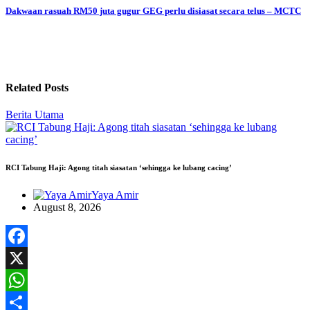
Dakwaan rasuah RM50 juta gugur GEG perlu disiasat secara telus – MCTC
Related Posts
Berita Utama
RCI Tabung Haji: Agong titah siasatan ‘sehingga ke lubang cacing’
Yaya Amir
August 8, 2026
Facebook
X
WhatsApp