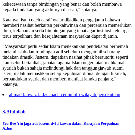
kekecewaan tanpa bimbingan yang benar dan boleh membawa
kepada tindakan yang akhirnya disesali,” katanya.
Katanya, isu ‘coach cerai’ wajar dijadikan pengajaran bahawa
memberi nasihat berkaitan perkahwinan dan perceraian memerlukan
ilmu, kefahaman serta bimbingan yang tepat agar institusi keluarga
terus terpelihara dan kesejahteraan masyarakat dapat dijamin.
“Masyarakat perlu sedar Islam menekankan pendekatan berhemah
melalui islah dan rundingan adil sebelum mengambil sebarang
tindakan drastik. Justeru, dapatkan nasihat pihak berautoriti seperti
kaunselor bertauliah, jabatan agama Islam negeri atau mahkamah
syariah bukan sahaja melindungi hak dan tanggungjawab suami
isteri, malah memastikan setiap keputusan dibuat dengan hikmah,
berpandukan syariat dan memberi manfaat jangka panjang,”
katanya.
ahmad fauwaz fadzil
coach cerai
mufti wilayah persekutuan
S.Abdullah
Post
Yeo Bee Yin jaga adab, sensitiviti kawan dalam Kerajaan Perpaduan –
Azhar
navigation