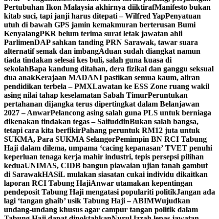
Pertubuhan Ikon Malaysia akhirnya diiktiraf
Manifesto bukan
kitab suci, tapi janji harus ditepati – Wilfred Yap
Penyatuan
utuh di bawah GPS jamin kemakmuran berterusan Bumi
Kenyalang
PKR belum terima surat letak jawatan ahli
Parlimen
DAP sahkan tanding PRN Sarawak, tawar suara
alternatif semak dan imbang
Aduan sudah diangkat namun
tiada tindakan selesai kes buli, salah guna kuasa di
sekolah
Bapa kandung ditahan, dera fizikal dan ganggu seksual
dua anak
Kerajaan MADANI pastikan semua kaum, aliran
pendidikan terbela – PMX
Lawatan ke ESS Zone ruang wakil
asing nilai tahap keselamatan Sabah Timur
Peruntukan
pertahanan dijangka terus dipertingkat dalam Belanjawan
2027 – Anwar
Pelancong asing salah guna PLS untuk berniaga
dikenakan tindakan tegas – Saifuddin
Bukan salah bangsa,
tetapi cara kita berfikir
Pahang peruntuk RM12 juta untuk
SUKMA, Para SUKMA Selangor
Pemimpin BN RCI Tabung
Haji dalam dilema, umpama ‘cacing kepanasan’
TVET penuhi
keperluan tenaga kerja mahir industri, tepis persepsi pilihan
kedua
UNIMAS, CIDB bangun piawaian ujian tanah gambut
di Sarawak
HASiL mulakan siasatan cukai individu dikaitkan
laporan RCI Tabung Haji
Anwar utamakan kepentingan
pendeposit Tabung Haji mengatasi populariti politik
Jangan ada
lagi ‘tangan ghaib’ usik Tabung Haji – ABIM
Wujudkan
undang-undang khusus agar campur tangan politik dalam
Tabung Haji dapat dinoktahkan
Nurul Izzah lepas jawatan,