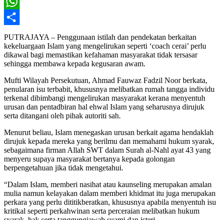
X
WhatsApp
Share
PUTRAJAYA – Penggunaan istilah dan pendekatan berkaitan
kekeluargaan Islam yang mengelirukan seperti ‘coach cerai’ perlu
dikawal bagi memastikan kefahaman masyarakat tidak tersasar
sehingga membawa kepada kegusaran awam.
Mufti Wilayah Persekutuan, Ahmad Fauwaz Fadzil Noor berkata,
penularan isu terbabit, khususnya melibatkan rumah tangga individu
terkenal dibimbangi mengelirukan masyarakat kerana menyentuh
urusan dan pentadbiran hal ehwal Islam yang seharusnya dirujuk
serta ditangani oleh pihak autoriti sah.
Menurut beliau, Islam menegaskan urusan berkait agama hendaklah
dirujuk kepada mereka yang berilmu dan memahami hukum syarak,
sebagaimana firman Allah SWT dalam Surah al-Nahl ayat 43 yang
menyeru supaya masyarakat bertanya kepada golongan
berpengetahuan jika tidak mengetahui.
“Dalam Islam, memberi nasihat atau kaunseling merupakan amalan
mulia namun kelayakan dalam memberi khidmat itu juga merupakan
perkara yang perlu dititikberatkan, khususnya apabila menyentuh isu
kritikal seperti perkahwinan serta perceraian melibatkan hukum
syarak, hak serta tanggungjawab suami dan isteri.