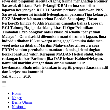
sewa dan pinjaman serentak
Agong terima menghadap Premier
Sarawak di Istana Pasir Pelangi
PDRM terima sembilan
laporan kes jenayah RCI TH
Maxim perkasa usahawan PKS
Sarawak menerusi inisiatif kelengkapan percuma
Tiga keluarga
RXZ Member 8.0 maut terima Faedah Sepanjang Hayat
Perkeso
35 hingga 40 Ahli Parlimen dijangka bahas Laporan
RCI Tabung Haji pada sidang khas 11 Ogos
Pelantikan
Timbalan Exco bongkar nafsu kuasa di sebalik ‘penyatuan
Melayu’ – Omar
Lelaki ditemukan maut di rumah jagaan, lima
individu ditahan
10 kru warga asing gagal kemuka dokumen,
vesel nelayan ditahan Maritim Malaysia
Jauteh seru warga
PDRM sambut perubahan, manfaat teknologi demi tingkat
kecekapan
PKR yakin Kerajaan MADANI kekal stabil, tolak
cadangan bubar Parlimen jika DAP keluar Kabinet
Nelayan,
komuniti maritim diingat tidak ambil mudah SOP
keselamatan
Shahrudin tekankan integriti, penguatkuasaan adil
dan kerjasama komuniti
Sat. Aug 8th, 2026
Home
Negeri
Berita Utama
Nasional