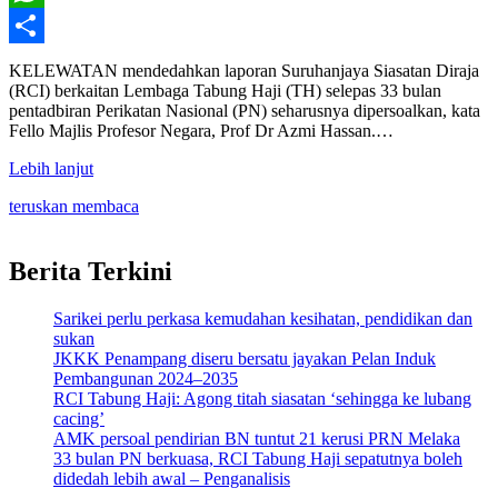
WhatsApp
Share
KELEWATAN mendedahkan laporan Suruhanjaya Siasatan Diraja
(RCI) berkaitan Lembaga Tabung Haji (TH) selepas 33 bulan
pentadbiran Perikatan Nasional (PN) seharusnya dipersoalkan, kata
Fello Majlis Profesor Negara, Prof Dr Azmi Hassan.…
Lebih lanjut
teruskan membaca
Berita Terkini
Sarikei perlu perkasa kemudahan kesihatan, pendidikan dan
sukan
JKKK Penampang diseru bersatu jayakan Pelan Induk
Pembangunan 2024–2035
RCI Tabung Haji: Agong titah siasatan ‘sehingga ke lubang
cacing’
AMK persoal pendirian BN tuntut 21 kerusi PRN Melaka
33 bulan PN berkuasa, RCI Tabung Haji sepatutnya boleh
didedah lebih awal – Penganalisis