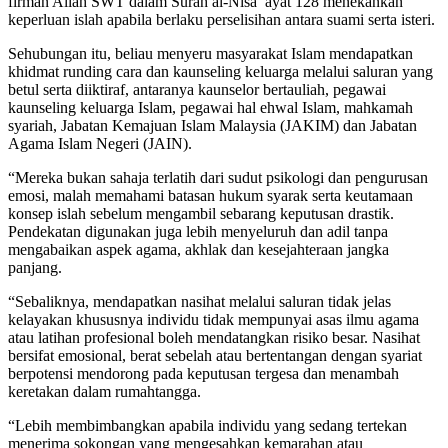
firman Allah SWT dalam Surah al-Nisa’ ayat 128 menekankan
keperluan islah apabila berlaku perselisihan antara suami serta isteri.
Sehubungan itu, beliau menyeru masyarakat Islam mendapatkan
khidmat runding cara dan kaunseling keluarga melalui saluran yang
betul serta diiktiraf, antaranya kaunselor bertauliah, pegawai
kaunseling keluarga Islam, pegawai hal ehwal Islam, mahkamah
syariah, Jabatan Kemajuan Islam Malaysia (JAKIM) dan Jabatan
Agama Islam Negeri (JAIN).
“Mereka bukan sahaja terlatih dari sudut psikologi dan pengurusan
emosi, malah memahami batasan hukum syarak serta keutamaan
konsep islah sebelum mengambil sebarang keputusan drastik.
Pendekatan digunakan juga lebih menyeluruh dan adil tanpa
mengabaikan aspek agama, akhlak dan kesejahteraan jangka
panjang.
“Sebaliknya, mendapatkan nasihat melalui saluran tidak jelas
kelayakan khususnya individu tidak mempunyai asas ilmu agama
atau latihan profesional boleh mendatangkan risiko besar. Nasihat
bersifat emosional, berat sebelah atau bertentangan dengan syariat
berpotensi mendorong pada keputusan tergesa dan menambah
keretakan dalam rumahtangga.
“Lebih membimbangkan apabila individu yang sedang tertekan
menerima sokongan yang mengesahkan kemarahan atau