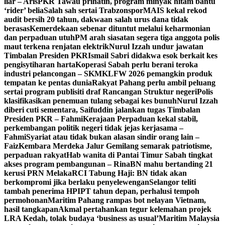
liar – Aris
PKR Tawau prihatin, program minyak hitam bantu
‘rider’ belia
Salah sah sertai Trabzonspor
MAIS kekal rekod
audit bersih 20 tahun, dakwaan salah urus dana tidak
berasas
Kemerdekaan sebenar dituntut melalui keharmonian
dan perpaduan utuh
PM arah siasatan segera tiga anggota polis
maut terkena renjatan elektrik
Nurul Izzah undur jawatan
Timbalan Presiden PKR
Ismail Sabri didakwa esok berkait kes
pengisytiharan harta
Koperasi Sabah perlu berani teroka
industri pelancongan – SKM
KLFW 2026 pemangkin produk
tempatan ke pentas dunia
Rakyat Pahang perlu ambil peluang
sertai program publisiti draf Rancangan Struktur negeri
Polis
klasifikasikan penemuan tulang sebagai kes bunuh
Nurul Izzah
diberi cuti sementara, Saifuddin jalankan tugas Timbalan
Presiden PKR – Fahmi
Kerajaan Perpaduan kekal stabil,
perkembangan politik negeri tidak jejas kerjasama –
Fahmi
Syariat atau tidak bukan alasan sindir orang lain –
Faiz
Kembara Merdeka Jalur Gemilang semarak patriotisme,
perpaduan rakyat
Hab wanita di Pantai Timur Sabah tingkat
akses program pembangunan – Rina
BN mahu bertanding 21
kerusi PRN Melaka
RCI Tabung Haji: BN tidak akan
berkompromi jika berlaku penyelewengan
Selangor teliti
tambah penerima HPIPT tahun depan, perhalusi tempoh
permohonan
Maritim Pahang rampas bot nelayan Vietnam,
hasil tangkapan
Akmal pertahankan tegur kelemahan projek
LRA Kedah, tolak budaya ‘business as usual’
Maritim Malaysia