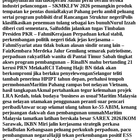
pengisytiharan harta
Koperasi Sabah perlu berani teroka
industri pelancongan – SKM
KLFW 2026 pemangkin produk
tempatan ke pentas dunia
Rakyat Pahang perlu ambil peluang
sertai program publisiti draf Rancangan Struktur negeri
Polis
klasifikasikan penemuan tulang sebagai kes bunuh
Nurul Izzah
diberi cuti sementara, Saifuddin jalankan tugas Timbalan
Presiden PKR – Fahmi
Kerajaan Perpaduan kekal stabil,
perkembangan politik negeri tidak jejas kerjasama –
Fahmi
Syariat atau tidak bukan alasan sindir orang lain –
Faiz
Kembara Merdeka Jalur Gemilang semarak patriotisme,
perpaduan rakyat
Hab wanita di Pantai Timur Sabah tingkat
akses program pembangunan – Rina
BN mahu bertanding 21
kerusi PRN Melaka
RCI Tabung Haji: BN tidak akan
berkompromi jika berlaku penyelewengan
Selangor teliti
tambah penerima HPIPT tahun depan, perhalusi tempoh
permohonan
Maritim Pahang rampas bot nelayan Vietnam,
hasil tangkapan
Akmal pertahankan tegur kelemahan projek
LRA Kedah, tolak budaya ‘business as usual’
Maritim Malaysia
gesa nelayan utamakan penggunaan peranti suar pencari
peribadi
Anwar ucap selamat ulang tahun ke-55 ABIM, kenang
perjuangan dakwah dan pembangunan ummah
Maritim
Malaysia tamatkan latihan berskala besar SAREX 2026
JKOM
Sarawak, IKBN Miri jalin kerjasama strategik perkasa
belia
Bulan Kebangsaan peluang perkukuh perpaduan, pacu
pembangunan negara
Hajiji tekan perkembangan positif ESS