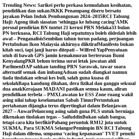
Skip
Trending News:
Sarikei perlu perkasa kemudahan kesihatan,
to
pendidikan dan sukan
JKKK Penampang diseru bersatu
content
jayakan Pelan Induk Pembangunan 2024–2035
RCI Tabung
Haji: Agong titah siasatan ‘sehingga ke lubang cacing’
AMK
persoal pendirian BN tuntut 21 kerusi PRN Melaka
33 bulan
PN berkuasa, RCI Tabung Haji sepatutnya boleh didedah lebih
awal – Penganalisis
Sembilan tahun turun padang, perjuangan
Pertubuhan Ikon Malaysia akhirnya diiktiraf
Manifesto bukan
kitab suci, tapi janji harus ditepati – Wilfred Yap
Penyatuan
utuh di bawah GPS jamin kemakmuran berterusan Bumi
Kenyalang
PKR belum terima surat letak jawatan ahli
Parlimen
DAP sahkan tanding PRN Sarawak, tawar suara
alternatif semak dan imbang
Aduan sudah diangkat namun
tiada tindakan selesai kes buli, salah guna kuasa di
sekolah
Bapa kandung ditahan, dera fizikal dan ganggu seksual
dua anak
Kerajaan MADANI pastikan semua kaum, aliran
pendidikan terbela – PMX
Lawatan ke ESS Zone ruang wakil
asing nilai tahap keselamatan Sabah Timur
Peruntukan
pertahanan dijangka terus dipertingkat dalam Belanjawan
2027 – Anwar
Pelancong asing salah guna PLS untuk berniaga
dikenakan tindakan tegas – Saifuddin
Bukan salah bangsa,
tetapi cara kita berfikir
Pahang peruntuk RM12 juta untuk
SUKMA, Para SUKMA Selangor
Pemimpin BN RCI Tabung
Haji dalam dilema, umpama ‘cacing kepanasan’
TVET penuhi