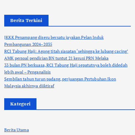
Berita Terkini
JKKK Penampang diseru bersatu jayakan Pelan Induk
Pembangunan 2024–2035
RCI Tabung Haji: Agong titah siasatan ‘sehingga ke lubang cacing’
AMK persoal pendirian BN tuntut 21 kerusi PRN Melaka
33 bulan PN berkuasa, RCI Tabung Haji sepatutnya boleh didedah
lebih awal – Penganalisis
Sembilan tahun turun padang, perjuangan Pertubuhan Ikon
Malaysia akhirnya diiktiraf
Kategori
Berita Utama