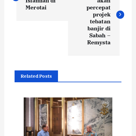
Islamiah di
akan
s
Merotai
percepat
projek
t
tebatan
banjir di
Sabah –
n
Remysta
a
v
Related Posts
i
g
a
t