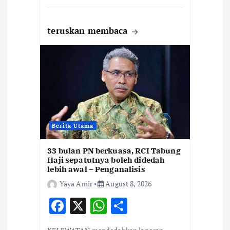
teruskan membaca
Berita Utama
33 bulan PN berkuasa, RCI Tabung
Haji sepatutnya boleh didedah
lebih awal – Penganalisis
Yaya Amir
August 8, 2026
F
X
W
S
ac
h
h