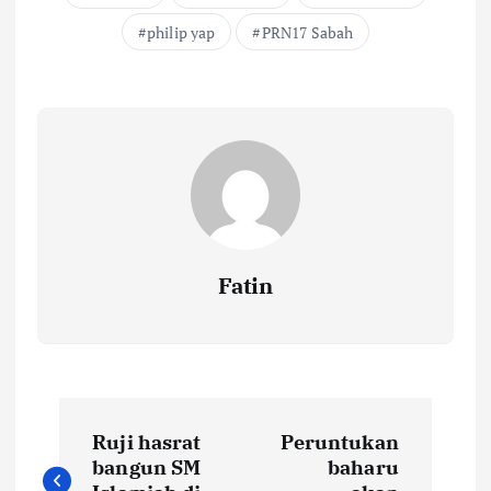
philip yap
PRN17 Sabah
Fatin
P
Ruji hasrat
Peruntukan
o
bangun SM
baharu