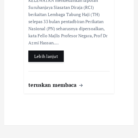
KELEWATAN mendedahkan laporan
e
at
ar
Suruhanjaya Siasatan Diraja (RCI)
b
s
e
berkaitan Lembaga Tabung Haji (TH)
selepas 33 bulan pentadbiran Perikatan
o
A
Nasional (PN) seharusnya dipersoalkan,
o
p
kata Fello Majlis Profesor Negara, Prof Dr
k
p
Azmi Hassan.…
Lebih lanjut
teruskan membaca