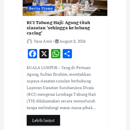
i
Berita Utama
o
RCI Tabung Haji: Agong titah
siasatan ‘sehingga ke lubang
n
cacing’
Yaya Amir
August 8, 2026
F
X
W
S
ac
h
h
KUALA LUMPUR – Yang di-Pertuan
e
at
ar
Agong, Sultan Ibrahim, menitahkan
b
s
e
supaya siasatan susulan berhubung
Laporan Siasatan Suruhanjaya Diraja
o
A
(RCI) mengenai Lembaga Tabung Haji
o
p
(TH) dilaksanakan secara menyeluruh
k
p
tanpa melindungi mana-mana pihak…
Lebih lanjut