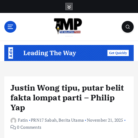
S
k
i
p
t
o
Informasi Berfakta Membuka Minda
c
o
n
t
e
n
Justin Wong tipu, putar belit
t
fakta lompat parti – Philip
Yap
Fatin
PRN17 Sabah
,
Berita Utama
November 21, 2025
0 Comments