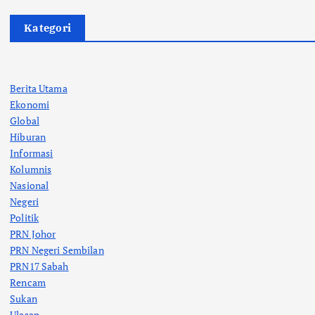
Kategori
Berita Utama
Ekonomi
Global
Hiburan
Informasi
Kolumnis
Nasional
Negeri
Politik
PRN Johor
PRN Negeri Sembilan
PRN17 Sabah
Rencam
Sukan
Ulasan