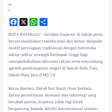
F
X
W
S
ac
h
h
KOTA KINABALU – Gerakan koperasi di Sabah perlu
e
at
ar
berani melakukan transformasi dan keluar daripada
b
s
e
model perniagaan tradisional dengan meneroka
o
A
sektor-sektor strategik berimpak tinggi bagi
o
p
memperkukuhkan ekonomi rakyat serta menyokong
k
p
agenda pembangunan negeri di bawah Hala Tuju
Sabah Maju Jaya (SMJ) 2.0.
Ketua Menteri, Datuk Seri Hajiji Noor berkata,
dalam persekitaran ekonomi dan teknologi yang
berubah pantas, koperasi tidak lagi boleh
bergantung kepada aktiviti konvensional semata-