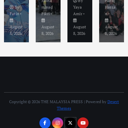
Moha
By
Hafiq
By
mmad
Yaya
Hassa
Fatin
Fikri
Amir
n
August
August
August
August
8, 2026
8, 2026
8, 2026
8, 2026
Copyright © 2026 THE MALAYSIA PRESS | Powered by
Desert
Themes