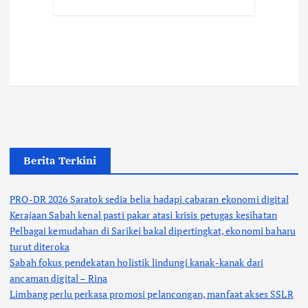
Berita Terkini
PRO-DR 2026 Saratok sedia belia hadapi cabaran ekonomi digital
Kerajaan Sabah kenal pasti pakar atasi krisis petugas kesihatan
Pelbagai kemudahan di Sarikei bakal dipertingkat, ekonomi baharu
turut diteroka
Sabah fokus pendekatan holistik lindungi kanak-kanak dari
ancaman digital – Rina
Limbang perlu perkasa promosi pelancongan, manfaat akses SSLR