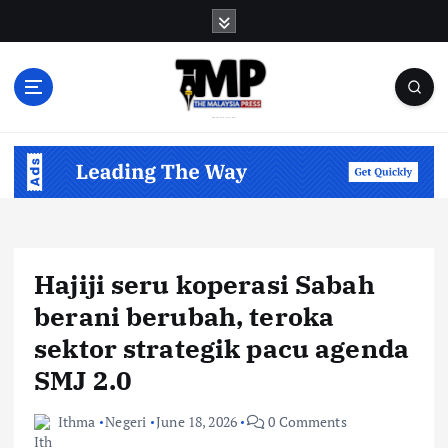
S
k
i
p
t
o
Informasi Berfakta Membuka Minda
c
o
n
t
e
n
Hajiji seru koperasi Sabah
t
berani berubah, teroka
sektor strategik pacu agenda
SMJ 2.0
Ithma
Negeri
June 18, 2026
0 Comments