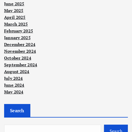
June 2025
May 2025
April 2025
March 2025
February 2025
Berit
January 2025
a
Utam
December 2024
a
November 2024
PRU
October 2024
tida
September 2024
k
August 2024
Nege
ri
dala
July 2024
Nege
Sab
m
ri
June 2024
Nege
ah
mas
ri
May 2024
Lim
foku
a
ban
PRO
s
terd
g
-DR
Search
pen
ekat
perl
202
dek
,
u
6
atan
Ker
per
Sar
Search