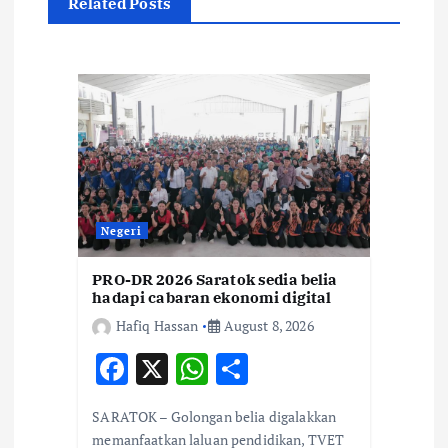
Related Posts
g
a
t
i
o
Negeri
n
PRO-DR 2026 Saratok sedia belia
hadapi cabaran ekonomi digital
Hafiq Hassan
August 8, 2026
F
X
W
S
ac
h
h
SARATOK – Golongan belia digalakkan
e
at
ar
memanfaatkan laluan pendidikan, TVET