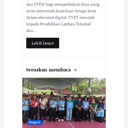
b
s
e
dan STEM bagi memperkukuh daya saing
serta memenuhi keperluan tenaga kerja
o
A
dalam ekonomi digital. TVET merujuk
o
p
kepada Pendidikan Latihan Teknikal
k
p
dan…
Lebih lanjut
teruskan membaca
Negeri