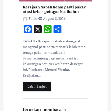
Kerajaan Sabah kenal pasti pakar
atasi krisis petugas kesihatan
Fatin
August 8, 2026
F
X
W
S
ac
h
h
TAWAU – Kerajaan Sabah sedang giat
e
at
ar
mengenal pasti serta menarik lebih ramai
b
s
e
tenaga pakar termasuk dari
Semenananjung bagi menangani isu
o
A
kekurangan petugas kesihatan di negeri
o
p
ini. Pembantu Menteri Wanita,
k
p
Kesihatan…
Lebih lanjut
teruskan membaca