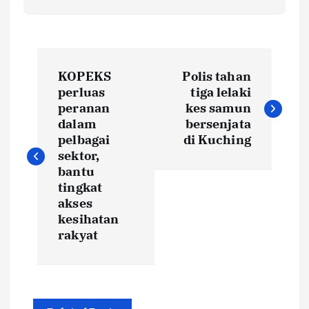
P
KOPEKS
Polis tahan
o
perluas
tiga lelaki
peranan
kes samun
s
dalam
bersenjata
pelbagai
di Kuching
t
sektor,
bantu
tingkat
n
akses
kesihatan
a
rakyat
v
i