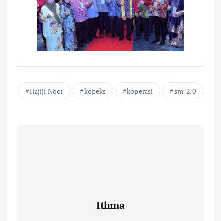
Hajiji Noor
kopeks
koperasi
smj 2.0
Ithma