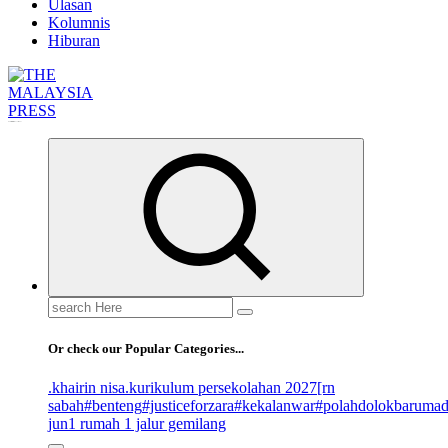
Ulasan
Kolumnis
Hiburan
Informasi Berfakta Membuka Minda
Search
for:
Or check our Popular Categories...
.khairin nisa
.kurikulum persekolahan 2027
[rn
sabah
#benteng
#justiceforzara
#kekalanwar
#polahdolokbaruma
jun
1 rumah 1 jalur gemilang