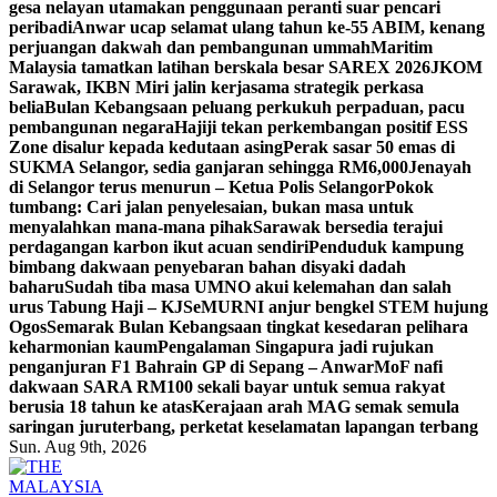
gesa nelayan utamakan penggunaan peranti suar pencari
peribadi
Anwar ucap selamat ulang tahun ke-55 ABIM, kenang
perjuangan dakwah dan pembangunan ummah
Maritim
Malaysia tamatkan latihan berskala besar SAREX 2026
JKOM
Sarawak, IKBN Miri jalin kerjasama strategik perkasa
belia
Bulan Kebangsaan peluang perkukuh perpaduan, pacu
pembangunan negara
Hajiji tekan perkembangan positif ESS
Zone disalur kepada kedutaan asing
Perak sasar 50 emas di
SUKMA Selangor, sedia ganjaran sehingga RM6,000
Jenayah
di Selangor terus menurun – Ketua Polis Selangor
Pokok
tumbang: Cari jalan penyelesaian, bukan masa untuk
menyalahkan mana-mana pihak
Sarawak bersedia terajui
perdagangan karbon ikut acuan sendiri
Penduduk kampung
bimbang dakwaan penyebaran bahan disyaki dadah
baharu
Sudah tiba masa UMNO akui kelemahan dan salah
urus Tabung Haji – KJ
SeMURNI anjur bengkel STEM hujung
Ogos
Semarak Bulan Kebangsaan tingkat kesedaran pelihara
keharmonian kaum
Pengalaman Singapura jadi rujukan
penganjuran F1 Bahrain GP di Sepang – Anwar
MoF nafi
dakwaan SARA RM100 sekali bayar untuk semua rakyat
berusia 18 tahun ke atas
Kerajaan arah MAG semak semula
saringan juruterbang, perketat keselamatan lapangan terbang
Sun. Aug 9th, 2026