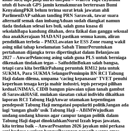
utuh di bawah GPS jamin kemakmuran berterusan Bumi
Kenyalang
PKR belum terima surat letak jawatan ahli
Parlimen
DAP sahkan tanding PRN Sarawak, tawar suara
alternatif semak dan imbang
Aduan sudah diangkat namun
tiada tindakan selesai kes buli, salah guna kuasa di
sekolah
Bapa kandung ditahan, dera fizikal dan ganggu seksual
dua anak
Kerajaan MADANI pastikan semua kaum, aliran
pendidikan terbela – PMX
Lawatan ke ESS Zone ruang wakil
asing nilai tahap keselamatan Sabah Timur
Peruntukan
pertahanan dijangka terus dipertingkat dalam Belanjawan
2027 – Anwar
Pelancong asing salah guna PLS untuk berniaga
dikenakan tindakan tegas – Saifuddin
Bukan salah bangsa,
tetapi cara kita berfikir
Pahang peruntuk RM12 juta untuk
SUKMA, Para SUKMA Selangor
Pemimpin BN RCI Tabung
Haji dalam dilema, umpama ‘cacing kepanasan’
TVET penuhi
keperluan tenaga kerja mahir industri, tepis persepsi pilihan
kedua
UNIMAS, CIDB bangun piawaian ujian tanah gambut
di Sarawak
HASiL mulakan siasatan cukai individu dikaitkan
laporan RCI Tabung Haji
Anwar utamakan kepentingan
pendeposit Tabung Haji mengatasi populariti politik
Jangan ada
lagi ‘tangan ghaib’ usik Tabung Haji – ABIM
Wujudkan
undang-undang khusus agar campur tangan politik dalam
Tabung Haji dapat dinoktahkan
Nurul Izzah lepas jawatan,
kita terima baik – Anwar
Pesantun 2026 jayakan misi perkasa