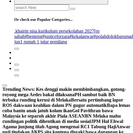
Search
for:
Or check our Popular Categories...
.khairin nisa
.kurikulum persekolahan 2027
[rn
sabah
#benteng
#justiceforzara
#kekalanwar
#polahdolokbaruma
jun
1 rumah 1 jalur gemilang
Trending News:
Kes denggi makin membimbangkan, gotong-
royong mega Aedes bakal dilaksana
PH sambut baik BN
terbuka runding kerusi di Melaka
Bersatu pertimbang lapor
ROS dakwaan keahlian dalam PN gugur automatik
Bapa lemas
cuba bantu anak jatuh kolam ikan
Gol Pavithran bawa
Malaysia ke separuh akhir Piala ASEAN
BN Melaka mahu
rundingan politik dihentikan di media sosial
JPM Hal Ehwal
Agama junjung titah Agong mengenai RCI Tabung Haji
Anwar
puji tindakan AKPS sita kontena disyaki bawa dagangan ke