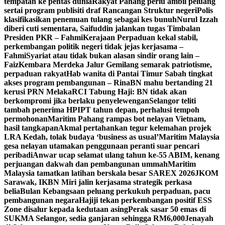
tempatan ke pentas dunia
Rakyat Pahang perlu ambil peluang
sertai program publisiti draf Rancangan Struktur negeri
Polis
klasifikasikan penemuan tulang sebagai kes bunuh
Nurul Izzah
diberi cuti sementara, Saifuddin jalankan tugas Timbalan
Presiden PKR – Fahmi
Kerajaan Perpaduan kekal stabil,
perkembangan politik negeri tidak jejas kerjasama –
Fahmi
Syariat atau tidak bukan alasan sindir orang lain –
Faiz
Kembara Merdeka Jalur Gemilang semarak patriotisme,
perpaduan rakyat
Hab wanita di Pantai Timur Sabah tingkat
akses program pembangunan – Rina
BN mahu bertanding 21
kerusi PRN Melaka
RCI Tabung Haji: BN tidak akan
berkompromi jika berlaku penyelewengan
Selangor teliti
tambah penerima HPIPT tahun depan, perhalusi tempoh
permohonan
Maritim Pahang rampas bot nelayan Vietnam,
hasil tangkapan
Akmal pertahankan tegur kelemahan projek
LRA Kedah, tolak budaya ‘business as usual’
Maritim Malaysia
gesa nelayan utamakan penggunaan peranti suar pencari
peribadi
Anwar ucap selamat ulang tahun ke-55 ABIM, kenang
perjuangan dakwah dan pembangunan ummah
Maritim
Malaysia tamatkan latihan berskala besar SAREX 2026
JKOM
Sarawak, IKBN Miri jalin kerjasama strategik perkasa
belia
Bulan Kebangsaan peluang perkukuh perpaduan, pacu
pembangunan negara
Hajiji tekan perkembangan positif ESS
Zone disalur kepada kedutaan asing
Perak sasar 50 emas di
SUKMA Selangor, sedia ganjaran sehingga RM6,000
Jenayah