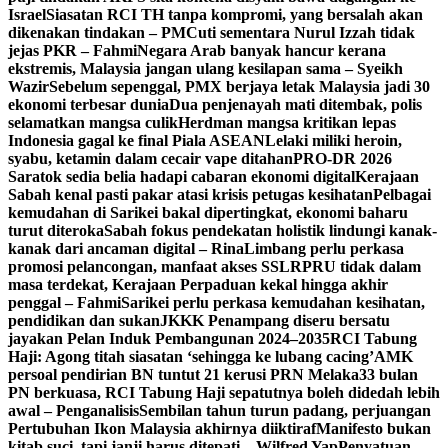
Israel
Siasatan RCI TH tanpa kompromi, yang bersalah akan
dikenakan tindakan – PM
Cuti sementara Nurul Izzah tidak
jejas PKR – Fahmi
Negara Arab banyak hancur kerana
ekstremis, Malaysia jangan ulang kesilapan sama – Syeikh
Wazir
Sebelum sepenggal, PMX berjaya letak Malaysia jadi 30
ekonomi terbesar dunia
Dua penjenayah mati ditembak, polis
selamatkan mangsa culik
Herdman mangsa kritikan lepas
Indonesia gagal ke final Piala ASEAN
Lelaki miliki heroin,
syabu, ketamin dalam cecair vape ditahan
PRO-DR 2026
Saratok sedia belia hadapi cabaran ekonomi digital
Kerajaan
Sabah kenal pasti pakar atasi krisis petugas kesihatan
Pelbagai
kemudahan di Sarikei bakal dipertingkat, ekonomi baharu
turut diteroka
Sabah fokus pendekatan holistik lindungi kanak-
kanak dari ancaman digital – Rina
Limbang perlu perkasa
promosi pelancongan, manfaat akses SSLR
PRU tidak dalam
masa terdekat, Kerajaan Perpaduan kekal hingga akhir
penggal – Fahmi
Sarikei perlu perkasa kemudahan kesihatan,
pendidikan dan sukan
JKKK Penampang diseru bersatu
jayakan Pelan Induk Pembangunan 2024–2035
RCI Tabung
Haji: Agong titah siasatan ‘sehingga ke lubang cacing’
AMK
persoal pendirian BN tuntut 21 kerusi PRN Melaka
33 bulan
PN berkuasa, RCI Tabung Haji sepatutnya boleh didedah lebih
awal – Penganalisis
Sembilan tahun turun padang, perjuangan
Pertubuhan Ikon Malaysia akhirnya diiktiraf
Manifesto bukan
kitab suci, tapi janji harus ditepati – Wilfred Yap
Penyatuan