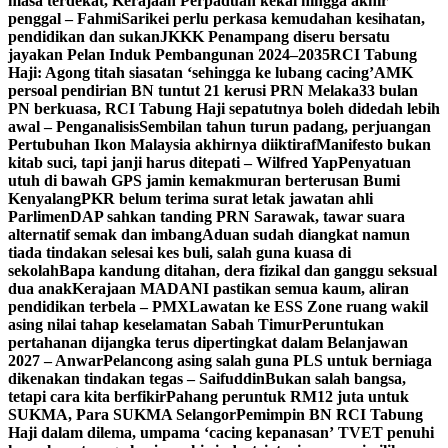
masa terdekat, Kerajaan Perpaduan kekal hingga akhir
penggal – Fahmi
Sarikei perlu perkasa kemudahan kesihatan,
pendidikan dan sukan
JKKK Penampang diseru bersatu
jayakan Pelan Induk Pembangunan 2024–2035
RCI Tabung
Haji: Agong titah siasatan ‘sehingga ke lubang cacing’
AMK
persoal pendirian BN tuntut 21 kerusi PRN Melaka
33 bulan
PN berkuasa, RCI Tabung Haji sepatutnya boleh didedah lebih
awal – Penganalisis
Sembilan tahun turun padang, perjuangan
Pertubuhan Ikon Malaysia akhirnya diiktiraf
Manifesto bukan
kitab suci, tapi janji harus ditepati – Wilfred Yap
Penyatuan
utuh di bawah GPS jamin kemakmuran berterusan Bumi
Kenyalang
PKR belum terima surat letak jawatan ahli
Parlimen
DAP sahkan tanding PRN Sarawak, tawar suara
alternatif semak dan imbang
Aduan sudah diangkat namun
tiada tindakan selesai kes buli, salah guna kuasa di
sekolah
Bapa kandung ditahan, dera fizikal dan ganggu seksual
dua anak
Kerajaan MADANI pastikan semua kaum, aliran
pendidikan terbela – PMX
Lawatan ke ESS Zone ruang wakil
asing nilai tahap keselamatan Sabah Timur
Peruntukan
pertahanan dijangka terus dipertingkat dalam Belanjawan
2027 – Anwar
Pelancong asing salah guna PLS untuk berniaga
dikenakan tindakan tegas – Saifuddin
Bukan salah bangsa,
tetapi cara kita berfikir
Pahang peruntuk RM12 juta untuk
SUKMA, Para SUKMA Selangor
Pemimpin BN RCI Tabung
Haji dalam dilema, umpama ‘cacing kepanasan’
TVET penuhi