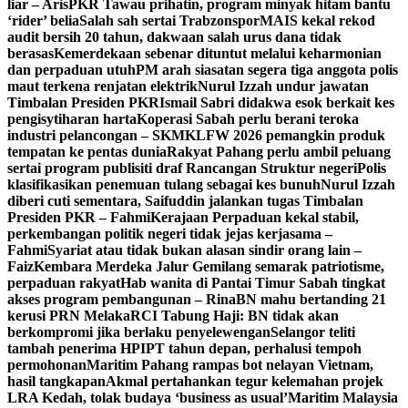
liar – Aris
PKR Tawau prihatin, program minyak hitam bantu
‘rider’ belia
Salah sah sertai Trabzonspor
MAIS kekal rekod
audit bersih 20 tahun, dakwaan salah urus dana tidak
berasas
Kemerdekaan sebenar dituntut melalui keharmonian
dan perpaduan utuh
PM arah siasatan segera tiga anggota polis
maut terkena renjatan elektrik
Nurul Izzah undur jawatan
Timbalan Presiden PKR
Ismail Sabri didakwa esok berkait kes
pengisytiharan harta
Koperasi Sabah perlu berani teroka
industri pelancongan – SKM
KLFW 2026 pemangkin produk
tempatan ke pentas dunia
Rakyat Pahang perlu ambil peluang
sertai program publisiti draf Rancangan Struktur negeri
Polis
klasifikasikan penemuan tulang sebagai kes bunuh
Nurul Izzah
diberi cuti sementara, Saifuddin jalankan tugas Timbalan
Presiden PKR – Fahmi
Kerajaan Perpaduan kekal stabil,
perkembangan politik negeri tidak jejas kerjasama –
Fahmi
Syariat atau tidak bukan alasan sindir orang lain –
Faiz
Kembara Merdeka Jalur Gemilang semarak patriotisme,
perpaduan rakyat
Hab wanita di Pantai Timur Sabah tingkat
akses program pembangunan – Rina
BN mahu bertanding 21
kerusi PRN Melaka
RCI Tabung Haji: BN tidak akan
berkompromi jika berlaku penyelewengan
Selangor teliti
tambah penerima HPIPT tahun depan, perhalusi tempoh
permohonan
Maritim Pahang rampas bot nelayan Vietnam,
hasil tangkapan
Akmal pertahankan tegur kelemahan projek
LRA Kedah, tolak budaya ‘business as usual’
Maritim Malaysia