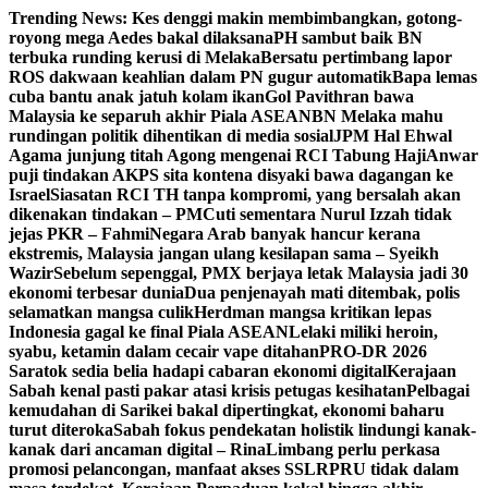
Skip
Trending News:
Kes denggi makin membimbangkan, gotong-
to
royong mega Aedes bakal dilaksana
PH sambut baik BN
content
terbuka runding kerusi di Melaka
Bersatu pertimbang lapor
ROS dakwaan keahlian dalam PN gugur automatik
Bapa lemas
cuba bantu anak jatuh kolam ikan
Gol Pavithran bawa
Malaysia ke separuh akhir Piala ASEAN
BN Melaka mahu
rundingan politik dihentikan di media sosial
JPM Hal Ehwal
Agama junjung titah Agong mengenai RCI Tabung Haji
Anwar
puji tindakan AKPS sita kontena disyaki bawa dagangan ke
Israel
Siasatan RCI TH tanpa kompromi, yang bersalah akan
dikenakan tindakan – PM
Cuti sementara Nurul Izzah tidak
jejas PKR – Fahmi
Negara Arab banyak hancur kerana
ekstremis, Malaysia jangan ulang kesilapan sama – Syeikh
Wazir
Sebelum sepenggal, PMX berjaya letak Malaysia jadi 30
ekonomi terbesar dunia
Dua penjenayah mati ditembak, polis
selamatkan mangsa culik
Herdman mangsa kritikan lepas
Indonesia gagal ke final Piala ASEAN
Lelaki miliki heroin,
syabu, ketamin dalam cecair vape ditahan
PRO-DR 2026
Saratok sedia belia hadapi cabaran ekonomi digital
Kerajaan
Sabah kenal pasti pakar atasi krisis petugas kesihatan
Pelbagai
kemudahan di Sarikei bakal dipertingkat, ekonomi baharu
turut diteroka
Sabah fokus pendekatan holistik lindungi kanak-
kanak dari ancaman digital – Rina
Limbang perlu perkasa
promosi pelancongan, manfaat akses SSLR
PRU tidak dalam