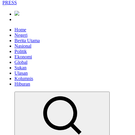
Informasi Berfakta Membuka Minda
Home
Negeri
Berita Utama
Nasional
Politik
Ekonomi
Global
Sukan
Ulasan
Kolumnis
Hiburan