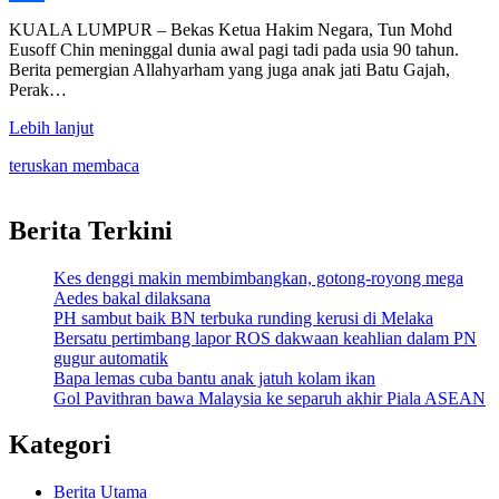
Share
KUALA LUMPUR – Bekas Ketua Hakim Negara, Tun Mohd
Eusoff Chin meninggal dunia awal pagi tadi pada usia 90 tahun.
Berita pemergian Allahyarham yang juga anak jati Batu Gajah,
Perak…
Lebih lanjut
teruskan membaca
Berita Terkini
Kes denggi makin membimbangkan, gotong-royong mega
Aedes bakal dilaksana
PH sambut baik BN terbuka runding kerusi di Melaka
Bersatu pertimbang lapor ROS dakwaan keahlian dalam PN
gugur automatik
Bapa lemas cuba bantu anak jatuh kolam ikan
Gol Pavithran bawa Malaysia ke separuh akhir Piala ASEAN
Kategori
Berita Utama