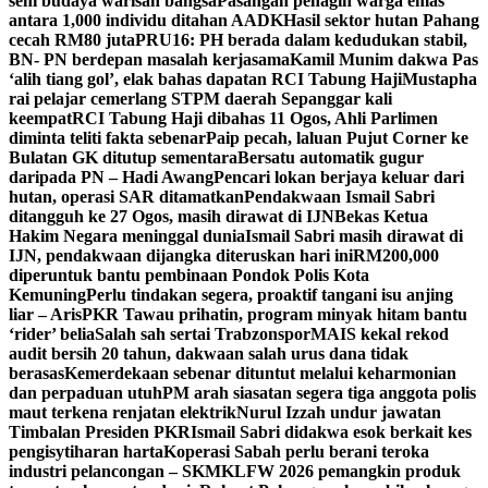
seni budaya warisan bangsa
Pasangan penagih warga emas
antara 1,000 individu ditahan AADK
Hasil sektor hutan Pahang
cecah RM80 juta
PRU16: PH berada dalam kedudukan stabil,
BN- PN berdepan masalah kerjasama
Kamil Munim dakwa Pas
‘alih tiang gol’, elak bahas dapatan RCI Tabung Haji
Mustapha
rai pelajar cemerlang STPM daerah Sepanggar kali
keempat
RCI Tabung Haji dibahas 11 Ogos, Ahli Parlimen
diminta teliti fakta sebenar
Paip pecah, laluan Pujut Corner ke
Bulatan GK ditutup sementara
Bersatu automatik gugur
daripada PN – Hadi Awang
Pencari lokan berjaya keluar dari
hutan, operasi SAR ditamatkan
Pendakwaan Ismail Sabri
ditangguh ke 27 Ogos, masih dirawat di IJN
Bekas Ketua
Hakim Negara meninggal dunia
Ismail Sabri masih dirawat di
IJN, pendakwaan dijangka diteruskan hari ini
RM200,000
diperuntuk bantu pembinaan Pondok Polis Kota
Kemuning
Perlu tindakan segera, proaktif tangani isu anjing
liar – Aris
PKR Tawau prihatin, program minyak hitam bantu
‘rider’ belia
Salah sah sertai Trabzonspor
MAIS kekal rekod
audit bersih 20 tahun, dakwaan salah urus dana tidak
berasas
Kemerdekaan sebenar dituntut melalui keharmonian
dan perpaduan utuh
PM arah siasatan segera tiga anggota polis
maut terkena renjatan elektrik
Nurul Izzah undur jawatan
Timbalan Presiden PKR
Ismail Sabri didakwa esok berkait kes
pengisytiharan harta
Koperasi Sabah perlu berani teroka
industri pelancongan – SKM
KLFW 2026 pemangkin produk