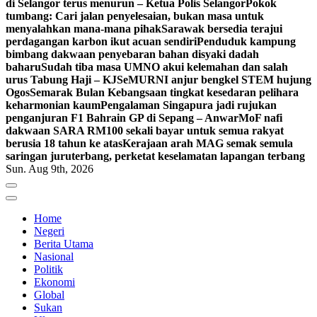
di Selangor terus menurun – Ketua Polis Selangor
Pokok
tumbang: Cari jalan penyelesaian, bukan masa untuk
menyalahkan mana-mana pihak
Sarawak bersedia terajui
perdagangan karbon ikut acuan sendiri
Penduduk kampung
bimbang dakwaan penyebaran bahan disyaki dadah
baharu
Sudah tiba masa UMNO akui kelemahan dan salah
urus Tabung Haji – KJ
SeMURNI anjur bengkel STEM hujung
Ogos
Semarak Bulan Kebangsaan tingkat kesedaran pelihara
keharmonian kaum
Pengalaman Singapura jadi rujukan
penganjuran F1 Bahrain GP di Sepang – Anwar
MoF nafi
dakwaan SARA RM100 sekali bayar untuk semua rakyat
berusia 18 tahun ke atas
Kerajaan arah MAG semak semula
saringan juruterbang, perketat keselamatan lapangan terbang
Sun. Aug 9th, 2026
Home
Negeri
Berita Utama
Nasional
Politik
Ekonomi
Global
Sukan