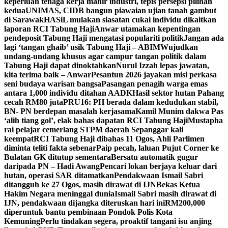
keperluan tenaga kerja mahir industri, tepis persepsi pilihan
kedua
UNIMAS, CIDB bangun piawaian ujian tanah gambut
di Sarawak
HASiL mulakan siasatan cukai individu dikaitkan
laporan RCI Tabung Haji
Anwar utamakan kepentingan
pendeposit Tabung Haji mengatasi populariti politik
Jangan ada
lagi ‘tangan ghaib’ usik Tabung Haji – ABIM
Wujudkan
undang-undang khusus agar campur tangan politik dalam
Tabung Haji dapat dinoktahkan
Nurul Izzah lepas jawatan,
kita terima baik – Anwar
Pesantun 2026 jayakan misi perkasa
seni budaya warisan bangsa
Pasangan penagih warga emas
antara 1,000 individu ditahan AADK
Hasil sektor hutan Pahang
cecah RM80 juta
PRU16: PH berada dalam kedudukan stabil,
BN- PN berdepan masalah kerjasama
Kamil Munim dakwa Pas
‘alih tiang gol’, elak bahas dapatan RCI Tabung Haji
Mustapha
rai pelajar cemerlang STPM daerah Sepanggar kali
keempat
RCI Tabung Haji dibahas 11 Ogos, Ahli Parlimen
diminta teliti fakta sebenar
Paip pecah, laluan Pujut Corner ke
Bulatan GK ditutup sementara
Bersatu automatik gugur
daripada PN – Hadi Awang
Pencari lokan berjaya keluar dari
hutan, operasi SAR ditamatkan
Pendakwaan Ismail Sabri
ditangguh ke 27 Ogos, masih dirawat di IJN
Bekas Ketua
Hakim Negara meninggal dunia
Ismail Sabri masih dirawat di
IJN, pendakwaan dijangka diteruskan hari ini
RM200,000
diperuntuk bantu pembinaan Pondok Polis Kota
Kemuning
Perlu tindakan segera, proaktif tangani isu anjing