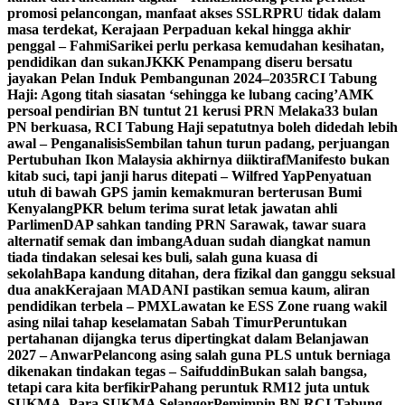
promosi pelancongan, manfaat akses SSLR
PRU tidak dalam
masa terdekat, Kerajaan Perpaduan kekal hingga akhir
penggal – Fahmi
Sarikei perlu perkasa kemudahan kesihatan,
pendidikan dan sukan
JKKK Penampang diseru bersatu
jayakan Pelan Induk Pembangunan 2024–2035
RCI Tabung
Haji: Agong titah siasatan ‘sehingga ke lubang cacing’
AMK
persoal pendirian BN tuntut 21 kerusi PRN Melaka
33 bulan
PN berkuasa, RCI Tabung Haji sepatutnya boleh didedah lebih
awal – Penganalisis
Sembilan tahun turun padang, perjuangan
Pertubuhan Ikon Malaysia akhirnya diiktiraf
Manifesto bukan
kitab suci, tapi janji harus ditepati – Wilfred Yap
Penyatuan
utuh di bawah GPS jamin kemakmuran berterusan Bumi
Kenyalang
PKR belum terima surat letak jawatan ahli
Parlimen
DAP sahkan tanding PRN Sarawak, tawar suara
alternatif semak dan imbang
Aduan sudah diangkat namun
tiada tindakan selesai kes buli, salah guna kuasa di
sekolah
Bapa kandung ditahan, dera fizikal dan ganggu seksual
dua anak
Kerajaan MADANI pastikan semua kaum, aliran
pendidikan terbela – PMX
Lawatan ke ESS Zone ruang wakil
asing nilai tahap keselamatan Sabah Timur
Peruntukan
pertahanan dijangka terus dipertingkat dalam Belanjawan
2027 – Anwar
Pelancong asing salah guna PLS untuk berniaga
dikenakan tindakan tegas – Saifuddin
Bukan salah bangsa,
tetapi cara kita berfikir
Pahang peruntuk RM12 juta untuk
SUKMA, Para SUKMA Selangor
Pemimpin BN RCI Tabung