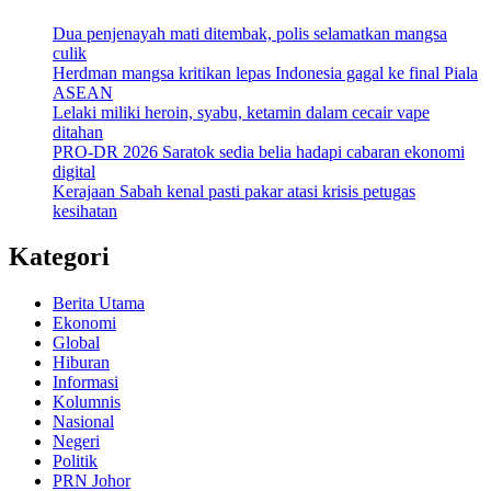
Dua penjenayah mati ditembak, polis selamatkan mangsa
culik
Herdman mangsa kritikan lepas Indonesia gagal ke final Piala
ASEAN
Lelaki miliki heroin, syabu, ketamin dalam cecair vape
ditahan
PRO-DR 2026 Saratok sedia belia hadapi cabaran ekonomi
digital
Kerajaan Sabah kenal pasti pakar atasi krisis petugas
kesihatan
Kategori
Berita Utama
Ekonomi
Global
Hiburan
Informasi
Kolumnis
Nasional
Negeri
Politik
PRN Johor