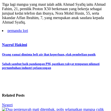
Tiga lagi mangsa yang maut ialah adik Ahmad Syafiq iaitu Ahmad
Fahim, 21, pemilik Proton X50 berkenaan yang bekerja sebagai
jurujual kedai telefon dan ibunya, Nora Mohd Husin, 55, serta
Iskandar Affan Ibrahim, 7, yang merupakan anak saudara kepada
Ahmad Syafiq.
pemandu lori
Nazrul Hakimi
Post
Orang ramai diminta beli air ikut keperluan, elak pembelian panik
navigation
Sabah sambut baik pandangan PM, pastikan rakyat tempatan nikmati
pertumbuhan industri pelancongan
Related Posts
Negeri