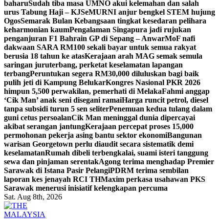
baharu
Sudah tiba masa UMNO akui kelemahan dan salah
urus Tabung Haji – KJ
SeMURNI anjur bengkel STEM hujung
Ogos
Semarak Bulan Kebangsaan tingkat kesedaran pelihara
keharmonian kaum
Pengalaman Singapura jadi rujukan
penganjuran F1 Bahrain GP di Sepang – Anwar
MoF nafi
dakwaan SARA RM100 sekali bayar untuk semua rakyat
berusia 18 tahun ke atas
Kerajaan arah MAG semak semula
saringan juruterbang, perketat keselamatan lapangan
terbang
Peruntukan segera RM30,000 diluluskan bagi baik
pulih jeti di Kampung Belukar
Kongres Nasional PKR 2026
himpun 5,500 perwakilan, pemerhati di Melaka
Fahmi anggap
‘Cik Man’ anak seni disegani ramai
Harga runcit petrol, diesel
tanpa subsidi turun 5 sen seliter
Penemuan kedua tulang dalam
guni cetus persoalan
Cik Man meninggal dunia dipercayai
akibat serangan jantung
Kerajaan percepat proses 15,000
permohonan pekerja asing bantu sektor ekonomi
Bangunan
warisan Georgetown perlu diaudit secara sistematik demi
keselamatan
Rumah dibeli terbengkalai, suami isteri tanggung
sewa dan pinjaman serentak
Agong terima menghadap Premier
Sarawak di Istana Pasir Pelangi
PDRM terima sembilan
laporan kes jenayah RCI TH
Maxim perkasa usahawan PKS
Sarawak menerusi inisiatif kelengkapan percuma
Sat. Aug 8th, 2026