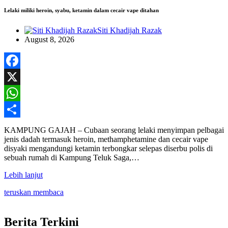
Lelaki miliki heroin, syabu, ketamin dalam cecair vape ditahan
Siti Khadijah Razak
August 8, 2026
Facebook
X
WhatsApp
Share
KAMPUNG GAJAH – Cubaan seorang lelaki menyimpan pelbagai
jenis dadah termasuk heroin, methamphetamine dan cecair vape
disyaki mengandungi ketamin terbongkar selepas diserbu polis di
sebuah rumah di Kampung Teluk Saga,…
Lebih lanjut
teruskan membaca
Berita Terkini