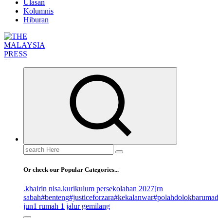
Ulasan
Kolumnis
Hiburan
Informasi Berfakta Membuka Minda
Search
for:
Or check our Popular Categories...
.khairin nisa
.kurikulum persekolahan 2027
[rn
sabah
#benteng
#justiceforzara
#kekalanwar
#polahdolokbaruma
jun
1 rumah 1 jalur gemilang