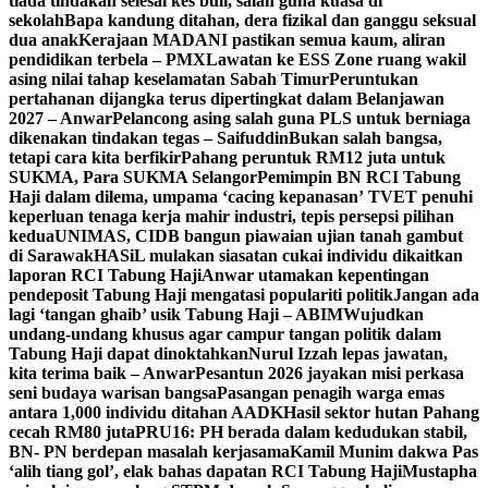
tiada tindakan selesai kes buli, salah guna kuasa di
sekolah
Bapa kandung ditahan, dera fizikal dan ganggu seksual
dua anak
Kerajaan MADANI pastikan semua kaum, aliran
pendidikan terbela – PMX
Lawatan ke ESS Zone ruang wakil
asing nilai tahap keselamatan Sabah Timur
Peruntukan
pertahanan dijangka terus dipertingkat dalam Belanjawan
2027 – Anwar
Pelancong asing salah guna PLS untuk berniaga
dikenakan tindakan tegas – Saifuddin
Bukan salah bangsa,
tetapi cara kita berfikir
Pahang peruntuk RM12 juta untuk
SUKMA, Para SUKMA Selangor
Pemimpin BN RCI Tabung
Haji dalam dilema, umpama ‘cacing kepanasan’
TVET penuhi
keperluan tenaga kerja mahir industri, tepis persepsi pilihan
kedua
UNIMAS, CIDB bangun piawaian ujian tanah gambut
di Sarawak
HASiL mulakan siasatan cukai individu dikaitkan
laporan RCI Tabung Haji
Anwar utamakan kepentingan
pendeposit Tabung Haji mengatasi populariti politik
Jangan ada
lagi ‘tangan ghaib’ usik Tabung Haji – ABIM
Wujudkan
undang-undang khusus agar campur tangan politik dalam
Tabung Haji dapat dinoktahkan
Nurul Izzah lepas jawatan,
kita terima baik – Anwar
Pesantun 2026 jayakan misi perkasa
seni budaya warisan bangsa
Pasangan penagih warga emas
antara 1,000 individu ditahan AADK
Hasil sektor hutan Pahang
cecah RM80 juta
PRU16: PH berada dalam kedudukan stabil,
BN- PN berdepan masalah kerjasama
Kamil Munim dakwa Pas
‘alih tiang gol’, elak bahas dapatan RCI Tabung Haji
Mustapha