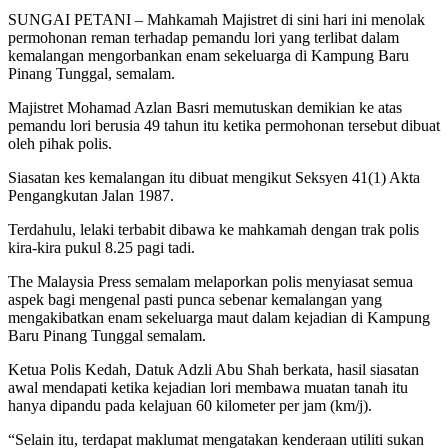
SUNGAI PETANI – Mahkamah Majistret di sini hari ini menolak
permohonan reman terhadap pemandu lori yang terlibat dalam
kemalangan mengorbankan enam sekeluarga di Kampung Baru
Pinang Tunggal, semalam.
Majistret Mohamad Azlan Basri memutuskan demikian ke atas
pemandu lori berusia 49 tahun itu ketika permohonan tersebut dibuat
oleh pihak polis.
Siasatan kes kemalangan itu dibuat mengikut Seksyen 41(1) Akta
Pengangkutan Jalan 1987.
Terdahulu, lelaki terbabit dibawa ke mahkamah dengan trak polis
kira-kira pukul 8.25 pagi tadi.
The Malaysia Press semalam melaporkan polis menyiasat semua
aspek bagi mengenal pasti punca sebenar kemalangan yang
mengakibatkan enam sekeluarga maut dalam kejadian di Kampung
Baru Pinang Tunggal semalam.
Ketua Polis Kedah, Datuk Adzli Abu Shah berkata, hasil siasatan
awal mendapati ketika kejadian lori membawa muatan tanah itu
hanya dipandu pada kelajuan 60 kilometer per jam (km/j).
“Selain itu, terdapat maklumat mengatakan kenderaan utiliti sukan