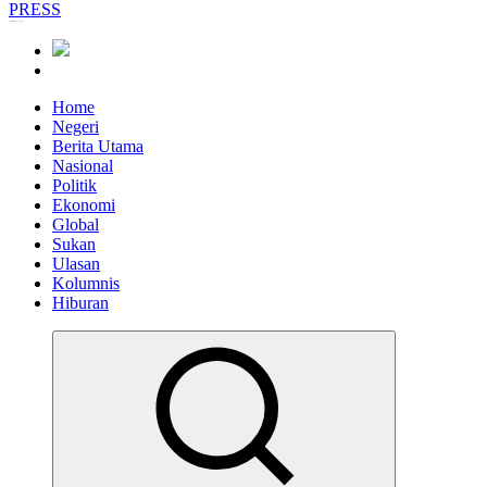
Informasi Berfakta Membuka Minda
Home
Negeri
Berita Utama
Nasional
Politik
Ekonomi
Global
Sukan
Ulasan
Kolumnis
Hiburan