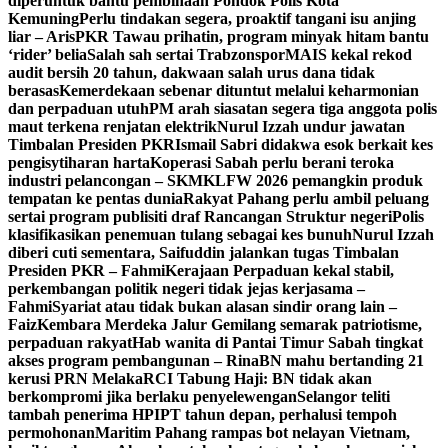
diperuntuk bantu pembinaan Pondok Polis Kota
Kemuning
Perlu tindakan segera, proaktif tangani isu anjing
liar – Aris
PKR Tawau prihatin, program minyak hitam bantu
‘rider’ belia
Salah sah sertai Trabzonspor
MAIS kekal rekod
audit bersih 20 tahun, dakwaan salah urus dana tidak
berasas
Kemerdekaan sebenar dituntut melalui keharmonian
dan perpaduan utuh
PM arah siasatan segera tiga anggota polis
maut terkena renjatan elektrik
Nurul Izzah undur jawatan
Timbalan Presiden PKR
Ismail Sabri didakwa esok berkait kes
pengisytiharan harta
Koperasi Sabah perlu berani teroka
industri pelancongan – SKM
KLFW 2026 pemangkin produk
tempatan ke pentas dunia
Rakyat Pahang perlu ambil peluang
sertai program publisiti draf Rancangan Struktur negeri
Polis
klasifikasikan penemuan tulang sebagai kes bunuh
Nurul Izzah
diberi cuti sementara, Saifuddin jalankan tugas Timbalan
Presiden PKR – Fahmi
Kerajaan Perpaduan kekal stabil,
perkembangan politik negeri tidak jejas kerjasama –
Fahmi
Syariat atau tidak bukan alasan sindir orang lain –
Faiz
Kembara Merdeka Jalur Gemilang semarak patriotisme,
perpaduan rakyat
Hab wanita di Pantai Timur Sabah tingkat
akses program pembangunan – Rina
BN mahu bertanding 21
kerusi PRN Melaka
RCI Tabung Haji: BN tidak akan
berkompromi jika berlaku penyelewengan
Selangor teliti
tambah penerima HPIPT tahun depan, perhalusi tempoh
permohonan
Maritim Pahang rampas bot nelayan Vietnam,