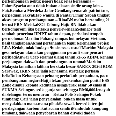
perkembangan politik negeri tidak jejas kerjasama –
Fahmi
Syariat atau tidak bukan alasan sindir orang lain –
Faiz
Kembara Merdeka Jalur Gemilang semarak patriotisme,
perpaduan rakyat
Hab wanita di Pantai Timur Sabah tingkat
akses program pembangunan – Rina
BN mahu bertanding 21
kerusi PRN Melaka
RCI Tabung Haji: BN tidak akan
berkompromi jika berlaku penyelewengan
Selangor teliti
tambah penerima HPIPT tahun depan, perhalusi tempoh
permohonan
Maritim Pahang rampas bot nelayan Vietnam,
hasil tangkapan
Akmal pertahankan tegur kelemahan projek
LRA Kedah, tolak budaya ‘business as usual’
Maritim Malaysia
gesa nelayan utamakan penggunaan peranti suar pencari
peribadi
Anwar ucap selamat ulang tahun ke-55 ABIM, kenang
perjuangan dakwah dan pembangunan ummah
Maritim
Malaysia tamatkan latihan berskala besar SAREX 2026
JKOM
Sarawak, IKBN Miri jalin kerjasama strategik perkasa
belia
Bulan Kebangsaan peluang perkukuh perpaduan, pacu
pembangunan negara
Hajiji tekan perkembangan positif ESS
Zone disalur kepada kedutaan asing
Perak sasar 50 emas di
SUKMA Selangor, sedia ganjaran sehingga RM6,000
Jenayah
di Selangor terus menurun – Ketua Polis Selangor
Pokok
tumbang: Cari jalan penyelesaian, bukan masa untuk
menyalahkan mana-mana pihak
Sarawak bersedia terajui
perdagangan karbon ikut acuan sendiri
Penduduk kampung
bimbang dakwaan penyebaran bahan disyaki dadah