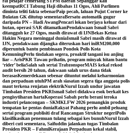
rai pelajar cemerlang STPM daerah Sepanggar kali
keempat
RCI Tabung Haji dibahas 11 Ogos, Ahli Parlimen
diminta teliti fakta sebenar
Paip pecah, laluan Pujut Corner ke
Bulatan GK ditutup sementara
Bersatu automatik gugur
daripada PN – Hadi Awang
Pencari lokan berjaya keluar dari
hutan, operasi SAR ditamatkan
Pendakwaan Ismail Sabri
ditangguh ke 27 Ogos, masih dirawat di IJN
Bekas Ketua
Hakim Negara meninggal dunia
Ismail Sabri masih dirawat di
IJN, pendakwaan dijangka diteruskan hari ini
RM200,000
diperuntuk bantu pembinaan Pondok Polis Kota
Kemuning
Perlu tindakan segera, proaktif tangani isu anjing
liar – Aris
PKR Tawau prihatin, program minyak hitam bantu
‘rider’ belia
Salah sah sertai Trabzonspor
MAIS kekal rekod
audit bersih 20 tahun, dakwaan salah urus dana tidak
berasas
Kemerdekaan sebenar dituntut melalui keharmonian
dan perpaduan utuh
PM arah siasatan segera tiga anggota polis
maut terkena renjatan elektrik
Nurul Izzah undur jawatan
Timbalan Presiden PKR
Ismail Sabri didakwa esok berkait kes
pengisytiharan harta
Koperasi Sabah perlu berani teroka
industri pelancongan – SKM
KLFW 2026 pemangkin produk
tempatan ke pentas dunia
Rakyat Pahang perlu ambil peluang
sertai program publisiti draf Rancangan Struktur negeri
Polis
klasifikasikan penemuan tulang sebagai kes bunuh
Nurul Izzah
diberi cuti sementara, Saifuddin jalankan tugas Timbalan
Presiden PKR – Fahmi
Kerajaan Perpaduan kekal stabil,