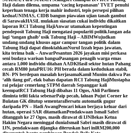
Haji dalam dilema, umpama ‘cacing kepanasan’
TVET penuhi
keperluan tenaga kerja mahir industri, tepis persepsi pilihan
kedua
UNIMAS, CIDB bangun piawaian ujian tanah gambut
di Sarawak
HASiL mulakan siasatan cukai individu dikaitkan
laporan RCI Tabung Haji
Anwar utamakan kepentingan
pendeposit Tabung Haji mengatasi populariti politik
Jangan ada
lagi ‘tangan ghaib’ usik Tabung Haji – ABIM
Wujudkan
undang-undang khusus agar campur tangan politik dalam
Tabung Haji dapat dinoktahkan
Nurul Izzah lepas jawatan,
kita terima baik – Anwar
Pesantun 2026 jayakan misi perkasa
seni budaya warisan bangsa
Pasangan penagih warga emas
antara 1,000 individu ditahan AADK
Hasil sektor hutan Pahang
cecah RM80 juta
PRU16: PH berada dalam kedudukan stabil,
BN- PN berdepan masalah kerjasama
Kamil Munim dakwa Pas
‘alih tiang gol’, elak bahas dapatan RCI Tabung Haji
Mustapha
rai pelajar cemerlang STPM daerah Sepanggar kali
keempat
RCI Tabung Haji dibahas 11 Ogos, Ahli Parlimen
diminta teliti fakta sebenar
Paip pecah, laluan Pujut Corner ke
Bulatan GK ditutup sementara
Bersatu automatik gugur
daripada PN – Hadi Awang
Pencari lokan berjaya keluar dari
hutan, operasi SAR ditamatkan
Pendakwaan Ismail Sabri
ditangguh ke 27 Ogos, masih dirawat di IJN
Bekas Ketua
Hakim Negara meninggal dunia
Ismail Sabri masih dirawat di
IJN, pendakwaan dijangka diteruskan hari ini
RM200,000