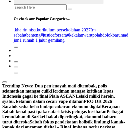
Search
for:
Or check our Popular Categories...
.khairin nisa
.kurikulum persekolahan 2027
[rn
sabah
#benteng
#justiceforzara
#kekalanwar
#polahdolokbaruma
jun
1 rumah 1 jalur gemilang
Trending News:
Dua penjenayah mati ditembak, polis
selamatkan mangsa culik
Herdman mangsa kritikan lepas
Indonesia gagal ke final Piala ASEAN
Lelaki miliki heroin,
syabu, ketamin dalam cecair vape ditahan
PRO-DR 2026
Saratok sedia belia hadapi cabaran ekonomi digital
Kerajaan
Sabah kenal pasti pakar atasi krisis petugas kesihatan
Pelbagai
kemudahan di Sarikei bakal dipertingkat, ekonomi baharu
turut diteroka
Sabah fokus pendekatan holistik lindungi kanak-
kanak dari ancaman digital – Rina
Limbang perlu perkasa