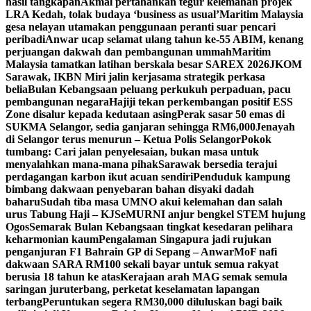
hasil tangkapan
Akmal pertahankan tegur kelemahan projek
LRA Kedah, tolak budaya ‘business as usual’
Maritim Malaysia
gesa nelayan utamakan penggunaan peranti suar pencari
peribadi
Anwar ucap selamat ulang tahun ke-55 ABIM, kenang
perjuangan dakwah dan pembangunan ummah
Maritim
Malaysia tamatkan latihan berskala besar SAREX 2026
JKOM
Sarawak, IKBN Miri jalin kerjasama strategik perkasa
belia
Bulan Kebangsaan peluang perkukuh perpaduan, pacu
pembangunan negara
Hajiji tekan perkembangan positif ESS
Zone disalur kepada kedutaan asing
Perak sasar 50 emas di
SUKMA Selangor, sedia ganjaran sehingga RM6,000
Jenayah
di Selangor terus menurun – Ketua Polis Selangor
Pokok
tumbang: Cari jalan penyelesaian, bukan masa untuk
menyalahkan mana-mana pihak
Sarawak bersedia terajui
perdagangan karbon ikut acuan sendiri
Penduduk kampung
bimbang dakwaan penyebaran bahan disyaki dadah
baharu
Sudah tiba masa UMNO akui kelemahan dan salah
urus Tabung Haji – KJ
SeMURNI anjur bengkel STEM hujung
Ogos
Semarak Bulan Kebangsaan tingkat kesedaran pelihara
keharmonian kaum
Pengalaman Singapura jadi rujukan
penganjuran F1 Bahrain GP di Sepang – Anwar
MoF nafi
dakwaan SARA RM100 sekali bayar untuk semua rakyat
berusia 18 tahun ke atas
Kerajaan arah MAG semak semula
saringan juruterbang, perketat keselamatan lapangan
terbang
Peruntukan segera RM30,000 diluluskan bagi baik