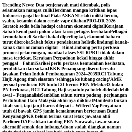
Skip
Trending News:
Dua penjenayah mati ditembak, polis
to
selamatkan mangsa culik
Herdman mangsa kritikan lepas
content
Indonesia gagal ke final Piala ASEAN
Lelaki miliki heroin,
syabu, ketamin dalam cecair vape ditahan
PRO-DR 2026
Saratok sedia belia hadapi cabaran ekonomi digital
Kerajaan
Sabah kenal pasti pakar atasi krisis petugas kesihatan
Pelbagai
kemudahan di Sarikei bakal dipertingkat, ekonomi baharu
turut diteroka
Sabah fokus pendekatan holistik lindungi kanak-
kanak dari ancaman digital – Rina
Limbang perlu perkasa
promosi pelancongan, manfaat akses SSLR
PRU tidak dalam
masa terdekat, Kerajaan Perpaduan kekal hingga akhir
penggal – Fahmi
Sarikei perlu perkasa kemudahan kesihatan,
pendidikan dan sukan
JKKK Penampang diseru bersatu
jayakan Pelan Induk Pembangunan 2024–2035
RCI Tabung
Haji: Agong titah siasatan ‘sehingga ke lubang cacing’
AMK
persoal pendirian BN tuntut 21 kerusi PRN Melaka
33 bulan
PN berkuasa, RCI Tabung Haji sepatutnya boleh didedah lebih
awal – Penganalisis
Sembilan tahun turun padang, perjuangan
Pertubuhan Ikon Malaysia akhirnya diiktiraf
Manifesto bukan
kitab suci, tapi janji harus ditepati – Wilfred Yap
Penyatuan
utuh di bawah GPS jamin kemakmuran berterusan Bumi
Kenyalang
PKR belum terima surat letak jawatan ahli
Parlimen
DAP sahkan tanding PRN Sarawak, tawar suara
alternatif semak dan imbang
Aduan sudah diangkat namun