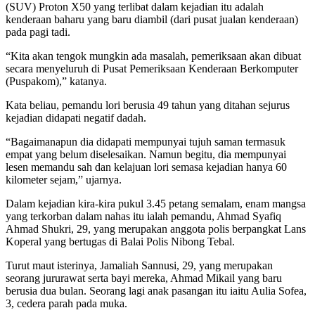
(SUV) Proton X50 yang terlibat dalam kejadian itu adalah
kenderaan baharu yang baru diambil (dari pusat jualan kenderaan)
pada pagi tadi.
“Kita akan tengok mungkin ada masalah, pemeriksaan akan dibuat
secara menyeluruh di Pusat Pemeriksaan Kenderaan Berkomputer
(Puspakom),” katanya.
Kata beliau, pemandu lori berusia 49 tahun yang ditahan sejurus
kejadian didapati negatif dadah.
“Bagaimanapun dia didapati mempunyai tujuh saman termasuk
empat yang belum diselesaikan. Namun begitu, dia mempunyai
lesen memandu sah dan kelajuan lori semasa kejadian hanya 60
kilometer sejam,” ujarnya.
Dalam kejadian kira-kira pukul 3.45 petang semalam, enam mangsa
yang terkorban dalam nahas itu ialah pemandu, Ahmad Syafiq
Ahmad Shukri, 29, yang merupakan anggota polis berpangkat Lans
Koperal yang bertugas di Balai Polis Nibong Tebal.
Turut maut isterinya, Jamaliah Sannusi, 29, yang merupakan
seorang jururawat serta bayi mereka, Ahmad Mikail yang baru
berusia dua bulan. Seorang lagi anak pasangan itu iaitu Aulia Sofea,
3, cedera parah pada muka.