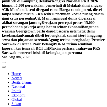
pulih jeti di Kampung Belukar
Kongres Nasional PKR 2026
himpun 5,500 perwakilan, pemerhati di Melaka
Fahmi anggap
‘Cik Man’ anak seni disegani ramai
Harga runcit petrol, diesel
tanpa subsidi turun 5 sen seliter
Penemuan kedua tulang dalam
guni cetus persoalan
Cik Man meninggal dunia dipercayai
akibat serangan jantung
Kerajaan percepat proses 15,000
permohonan pekerja asing bantu sektor ekonomi
Bangunan
warisan Georgetown perlu diaudit secara sistematik demi
keselamatan
Rumah dibeli terbengkalai, suami isteri tanggung
sewa dan pinjaman serentak
Agong terima menghadap Premier
Sarawak di Istana Pasir Pelangi
PDRM terima sembilan
laporan kes jenayah RCI TH
Maxim perkasa usahawan PKS
Sarawak menerusi inisiatif kelengkapan percuma
Sat. Aug 8th, 2026
Home
Negeri
Berita Utama
Nasional
Politik
Ekonomi
Global
Sukan