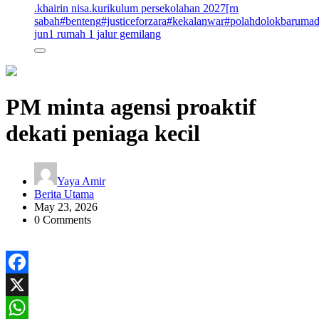
.khairin nisa
.kurikulum persekolahan 2027
[rn
sabah
#benteng
#justiceforzara
#kekalanwar
#polahdolokbaruma
jun
1 rumah 1 jalur gemilang
PM minta agensi proaktif
dekati peniaga kecil
Yaya Amir
Berita Utama
May 23, 2026
0 Comments
Facebook
X