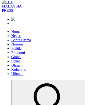
Informasi Berfakta Membuka Minda
Home
Negeri
Berita Utama
Nasional
Politik
Ekonomi
Global
Sukan
Ulasan
Kolumnis
Hiburan