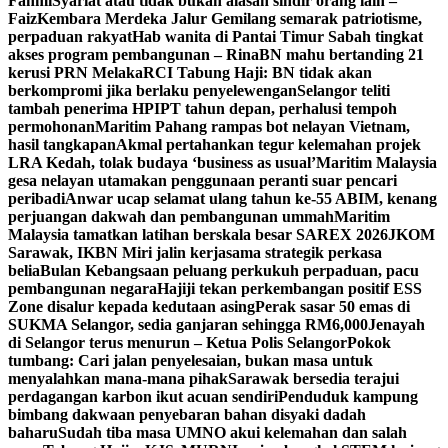
Fahmi
Syariat atau tidak bukan alasan sindir orang lain –
Faiz
Kembara Merdeka Jalur Gemilang semarak patriotisme,
perpaduan rakyat
Hab wanita di Pantai Timur Sabah tingkat
akses program pembangunan – Rina
BN mahu bertanding 21
kerusi PRN Melaka
RCI Tabung Haji: BN tidak akan
berkompromi jika berlaku penyelewengan
Selangor teliti
tambah penerima HPIPT tahun depan, perhalusi tempoh
permohonan
Maritim Pahang rampas bot nelayan Vietnam,
hasil tangkapan
Akmal pertahankan tegur kelemahan projek
LRA Kedah, tolak budaya ‘business as usual’
Maritim Malaysia
gesa nelayan utamakan penggunaan peranti suar pencari
peribadi
Anwar ucap selamat ulang tahun ke-55 ABIM, kenang
perjuangan dakwah dan pembangunan ummah
Maritim
Malaysia tamatkan latihan berskala besar SAREX 2026
JKOM
Sarawak, IKBN Miri jalin kerjasama strategik perkasa
belia
Bulan Kebangsaan peluang perkukuh perpaduan, pacu
pembangunan negara
Hajiji tekan perkembangan positif ESS
Zone disalur kepada kedutaan asing
Perak sasar 50 emas di
SUKMA Selangor, sedia ganjaran sehingga RM6,000
Jenayah
di Selangor terus menurun – Ketua Polis Selangor
Pokok
tumbang: Cari jalan penyelesaian, bukan masa untuk
menyalahkan mana-mana pihak
Sarawak bersedia terajui
perdagangan karbon ikut acuan sendiri
Penduduk kampung
bimbang dakwaan penyebaran bahan disyaki dadah
baharu
Sudah tiba masa UMNO akui kelemahan dan salah