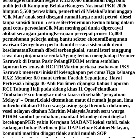
terbang
Peruntukan segera RM30,000 diluluskan bagi baik
pulih jeti di Kampung Belukar
Kongres Nasional PKR 2026
himpun 5,500 perwakilan, pemerhati di Melaka
Fahmi anggap
‘Cik Man’ anak seni disegani ramai
Harga runcit petrol, diesel
tanpa subsidi turun 5 sen seliter
Penemuan kedua tulang dalam
guni cetus persoalan
Cik Man meninggal dunia dipercayai
akibat serangan jantung
Kerajaan percepat proses 15,000
permohonan pekerja asing bantu sektor ekonomi
Bangunan
warisan Georgetown perlu diaudit secara sistematik demi
keselamatan
Rumah dibeli terbengkalai, suami isteri tanggung
sewa dan pinjaman serentak
Agong terima menghadap Premier
Sarawak di Istana Pasir Pelangi
PDRM terima sembilan
laporan kes jenayah RCI TH
Maxim perkasa usahawan PKS
Sarawak menerusi inisiatif kelengkapan percuma
Tiga keluarga
RXZ Member 8.0 maut terima Faedah Sepanjang Hayat
Perkeso
35 hingga 40 Ahli Parlimen dijangka bahas Laporan
RCI Tabung Haji pada sidang khas 11 Ogos
Pelantikan
Timbalan Exco bongkar nafsu kuasa di sebalik ‘penyatuan
Melayu’ – Omar
Lelaki ditemukan maut di rumah jagaan, lima
individu ditahan
10 kru warga asing gagal kemuka dokumen,
vesel nelayan ditahan Maritim Malaysia
Jauteh seru warga
PDRM sambut perubahan, manfaat teknologi demi tingkat
kecekapan
PKR yakin Kerajaan MADANI kekal stabil, tolak
cadangan bubar Parlimen jika DAP keluar Kabinet
Nelayan,
komuniti maritim diingat tidak ambil mudah SOP