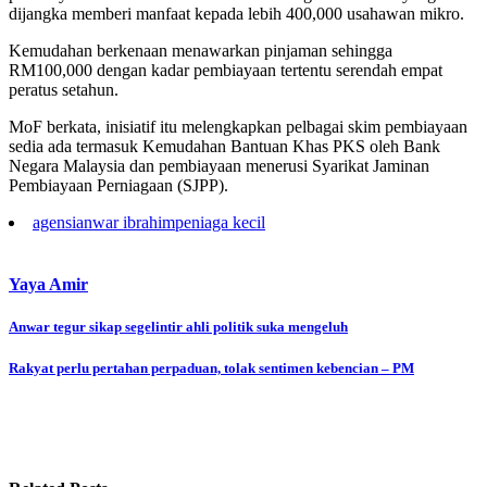
dijangka memberi manfaat kepada lebih 400,000 usahawan mikro.
Kemudahan berkenaan menawarkan pinjaman sehingga
RM100,000 dengan kadar pembiayaan tertentu serendah empat
peratus setahun.
MoF berkata, inisiatif itu melengkapkan pelbagai skim pembiayaan
sedia ada termasuk Kemudahan Bantuan Khas PKS oleh Bank
Negara Malaysia dan pembiayaan menerusi Syarikat Jaminan
Pembiayaan Perniagaan (SJPP).
agensi
anwar ibrahim
peniaga kecil
Yaya Amir
Post
Anwar tegur sikap segelintir ahli politik suka mengeluh
navigation
Rakyat perlu pertahan perpaduan, tolak sentimen kebencian – PM