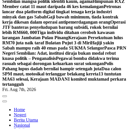
Sembilan mangsa politik identiti kaum, agama
Himpunan RXZ
Member catat 11 maut daripada 46 kes kemalangan
Petronas
lancar dua platform digital tingkat tenaga kerja industri
minyak dan gas Sabah
Gaji bawah minimum, tiada kontrak
kerja dikesan dalam operasi antipemerdagangan orang
Operasi
JTF banteras penyeludupan barang subsidi, rokok bernilai
lebih RM660, 000
Tiga individu ditahan ceroboh kawasan
larangan Jambatan Pulau Pinang
Kerajaan Persekutuan lulus
RM70 juta naik taraf Bulatan Pujut 3 di Miri
Hajiji yakin
Sabah mampu raih 40 emas pada SUKMA Selangor
Pasca PRN
Negeri Sembilan: Adat, institusi diraja bukan modal rebut
kuasa politik – Penganalisis
Pegawai bomba didakwa terima
rasuah sebagai dorongan keluarkan surat sokongan
Polis
Pahang lupus dadah bernilai hampir setengah juta
Dua calon
SPM maut, motosikal terlanggar belakang kereta
13 tuntutan
MA63 selesai, Kerajaan MADANI komited muktamad perkara
tertangguh
Fri. Aug 7th, 2026
Home
Negeri
Berita Utama
Nasional