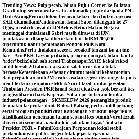
Skip
Trending News:
Paip pecah, laluan Pujut Corner ke Bulatan
to
GK ditutup sementara
Bersatu automatik gugur daripada PN –
content
Hadi Awang
Pencari lokan berjaya keluar dari hutan, operasi
SAR ditamatkan
Pendakwaan Ismail Sabri ditangguh ke 27
Ogos, masih dirawat di IJN
Bekas Ketua Hakim Negara
meninggal dunia
Ismail Sabri masih dirawat di IJN,
pendakwaan dijangka diteruskan hari ini
RM200,000
diperuntuk bantu pembinaan Pondok Polis Kota
Kemuning
Perlu tindakan segera, proaktif tangani isu anjing
liar – Aris
PKR Tawau prihatin, program minyak hitam bantu
‘rider’ belia
Salah sah sertai Trabzonspor
MAIS kekal rekod
audit bersih 20 tahun, dakwaan salah urus dana tidak
berasas
Kemerdekaan sebenar dituntut melalui keharmonian
dan perpaduan utuh
PM arah siasatan segera tiga anggota polis
maut terkena renjatan elektrik
Nurul Izzah undur jawatan
Timbalan Presiden PKR
Ismail Sabri didakwa esok berkait kes
pengisytiharan harta
Koperasi Sabah perlu berani teroka
industri pelancongan – SKM
KLFW 2026 pemangkin produk
tempatan ke pentas dunia
Rakyat Pahang perlu ambil peluang
sertai program publisiti draf Rancangan Struktur negeri
Polis
klasifikasikan penemuan tulang sebagai kes bunuh
Nurul Izzah
diberi cuti sementara, Saifuddin jalankan tugas Timbalan
Presiden PKR – Fahmi
Kerajaan Perpaduan kekal stabil,
perkembangan politik negeri tidak jejas kerjasama –