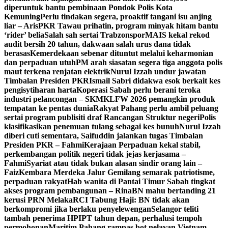
diperuntuk bantu pembinaan Pondok Polis Kota
Kemuning
Perlu tindakan segera, proaktif tangani isu anjing
liar – Aris
PKR Tawau prihatin, program minyak hitam bantu
‘rider’ belia
Salah sah sertai Trabzonspor
MAIS kekal rekod
audit bersih 20 tahun, dakwaan salah urus dana tidak
berasas
Kemerdekaan sebenar dituntut melalui keharmonian
dan perpaduan utuh
PM arah siasatan segera tiga anggota polis
maut terkena renjatan elektrik
Nurul Izzah undur jawatan
Timbalan Presiden PKR
Ismail Sabri didakwa esok berkait kes
pengisytiharan harta
Koperasi Sabah perlu berani teroka
industri pelancongan – SKM
KLFW 2026 pemangkin produk
tempatan ke pentas dunia
Rakyat Pahang perlu ambil peluang
sertai program publisiti draf Rancangan Struktur negeri
Polis
klasifikasikan penemuan tulang sebagai kes bunuh
Nurul Izzah
diberi cuti sementara, Saifuddin jalankan tugas Timbalan
Presiden PKR – Fahmi
Kerajaan Perpaduan kekal stabil,
perkembangan politik negeri tidak jejas kerjasama –
Fahmi
Syariat atau tidak bukan alasan sindir orang lain –
Faiz
Kembara Merdeka Jalur Gemilang semarak patriotisme,
perpaduan rakyat
Hab wanita di Pantai Timur Sabah tingkat
akses program pembangunan – Rina
BN mahu bertanding 21
kerusi PRN Melaka
RCI Tabung Haji: BN tidak akan
berkompromi jika berlaku penyelewengan
Selangor teliti
tambah penerima HPIPT tahun depan, perhalusi tempoh
permohonan
Maritim Pahang rampas bot nelayan Vietnam,