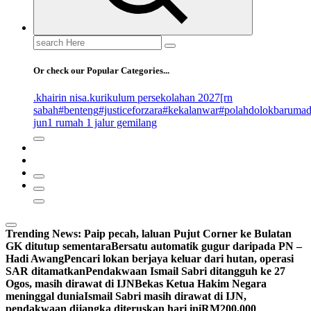
Search
for:
Or check our Popular Categories...
.khairin nisa
.kurikulum persekolahan 2027
[rn
sabah
#benteng
#justiceforzara
#kekalanwar
#polahdolokbaruma
jun
1 rumah 1 jalur gemilang
Trending News:
Paip pecah, laluan Pujut Corner ke Bulatan
GK ditutup sementara
Bersatu automatik gugur daripada PN –
Hadi Awang
Pencari lokan berjaya keluar dari hutan, operasi
SAR ditamatkan
Pendakwaan Ismail Sabri ditangguh ke 27
Ogos, masih dirawat di IJN
Bekas Ketua Hakim Negara
meninggal dunia
Ismail Sabri masih dirawat di IJN,
pendakwaan dijangka diteruskan hari ini
RM200,000