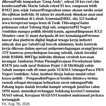
dikesan
Polis tumpaskan ‘Geng Andy’, selesai 10 kes curi rim
kenderaan
Polis Marin Sabah rekod 95 kes, rampasan lebih
RM25 juta sejak Januari
Pengesahan umur akaun media sosial
diwajibkan individu 16 tahun ke atas
Rasuk dimakan anai-anai
punca runtuhan di Lebuh Armenian
DBKL sita 323 basikal
sewa beroperasi tanpa lesen di Tasik Titiwangsa
Status
pelunasan zakat Tabung Haji sah, sempurna
PH Negeri
Sembilan mangsa politik identiti kaum, agama
Himpunan RXZ
Member catat 11 maut daripada 46 kes kemalangan
Petronas
lancar dua platform digital tingkat tenaga kerja industri
minyak dan gas Sabah
Gaji bawah minimum, tiada kontrak
kerja dikesan dalam operasi antipemerdagangan orang
Operasi
JTF banteras penyeludupan barang subsidi, rokok bernilai
lebih RM660, 000
Tiga individu ditahan ceroboh kawasan
larangan Jambatan Pulau Pinang
Kerajaan Persekutuan lulus
RM70 juta naik taraf Bulatan Pujut 3 di Miri
Hajiji yakin
Sabah mampu raih 40 emas pada SUKMA Selangor
Pasca PRN
Negeri Sembilan: Adat, institusi diraja bukan modal rebut
kuasa politik – Penganalisis
Pegawai bomba didakwa terima
rasuah sebagai dorongan keluarkan surat sokongan
Polis
Pahang lupus dadah bernilai hampir setengah juta
Dua calon
SPM maut, motosikal terlanggar belakang kereta
13 tuntutan
MA63 selesai, Kerajaan MADANI komited muktamad perkara
tertangguh
Fri. Aug 7th, 2026