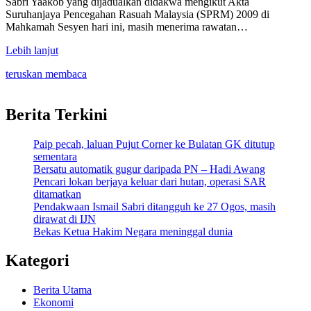
Sabri Yaakob yang dijadualkan didakwa mengikut Akta
Suruhanjaya Pencegahan Rasuah Malaysia (SPRM) 2009 di
Mahkamah Sesyen hari ini, masih menerima rawatan…
Lebih lanjut
teruskan membaca
Berita Terkini
Paip pecah, laluan Pujut Corner ke Bulatan GK ditutup
sementara
Bersatu automatik gugur daripada PN – Hadi Awang
Pencari lokan berjaya keluar dari hutan, operasi SAR
ditamatkan
Pendakwaan Ismail Sabri ditangguh ke 27 Ogos, masih
dirawat di IJN
Bekas Ketua Hakim Negara meninggal dunia
Kategori
Berita Utama
Ekonomi