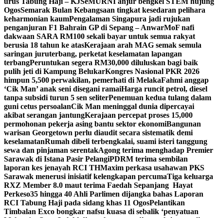
urus Tabung Haji – KJ
SeMURNI anjur bengkel STEM hujung
Ogos
Semarak Bulan Kebangsaan tingkat kesedaran pelihara
keharmonian kaum
Pengalaman Singapura jadi rujukan
penganjuran F1 Bahrain GP di Sepang – Anwar
MoF nafi
dakwaan SARA RM100 sekali bayar untuk semua rakyat
berusia 18 tahun ke atas
Kerajaan arah MAG semak semula
saringan juruterbang, perketat keselamatan lapangan
terbang
Peruntukan segera RM30,000 diluluskan bagi baik
pulih jeti di Kampung Belukar
Kongres Nasional PKR 2026
himpun 5,500 perwakilan, pemerhati di Melaka
Fahmi anggap
‘Cik Man’ anak seni disegani ramai
Harga runcit petrol, diesel
tanpa subsidi turun 5 sen seliter
Penemuan kedua tulang dalam
guni cetus persoalan
Cik Man meninggal dunia dipercayai
akibat serangan jantung
Kerajaan percepat proses 15,000
permohonan pekerja asing bantu sektor ekonomi
Bangunan
warisan Georgetown perlu diaudit secara sistematik demi
keselamatan
Rumah dibeli terbengkalai, suami isteri tanggung
sewa dan pinjaman serentak
Agong terima menghadap Premier
Sarawak di Istana Pasir Pelangi
PDRM terima sembilan
laporan kes jenayah RCI TH
Maxim perkasa usahawan PKS
Sarawak menerusi inisiatif kelengkapan percuma
Tiga keluarga
RXZ Member 8.0 maut terima Faedah Sepanjang Hayat
Perkeso
35 hingga 40 Ahli Parlimen dijangka bahas Laporan
RCI Tabung Haji pada sidang khas 11 Ogos
Pelantikan
Timbalan Exco bongkar nafsu kuasa di sebalik ‘penyatuan