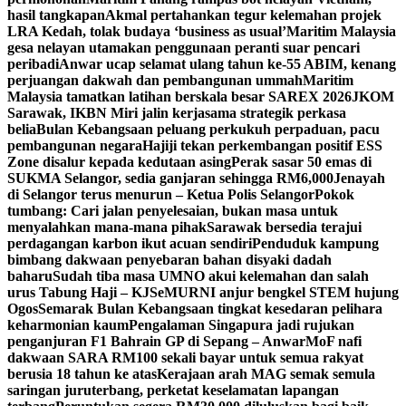
hasil tangkapan
Akmal pertahankan tegur kelemahan projek
LRA Kedah, tolak budaya ‘business as usual’
Maritim Malaysia
gesa nelayan utamakan penggunaan peranti suar pencari
peribadi
Anwar ucap selamat ulang tahun ke-55 ABIM, kenang
perjuangan dakwah dan pembangunan ummah
Maritim
Malaysia tamatkan latihan berskala besar SAREX 2026
JKOM
Sarawak, IKBN Miri jalin kerjasama strategik perkasa
belia
Bulan Kebangsaan peluang perkukuh perpaduan, pacu
pembangunan negara
Hajiji tekan perkembangan positif ESS
Zone disalur kepada kedutaan asing
Perak sasar 50 emas di
SUKMA Selangor, sedia ganjaran sehingga RM6,000
Jenayah
di Selangor terus menurun – Ketua Polis Selangor
Pokok
tumbang: Cari jalan penyelesaian, bukan masa untuk
menyalahkan mana-mana pihak
Sarawak bersedia terajui
perdagangan karbon ikut acuan sendiri
Penduduk kampung
bimbang dakwaan penyebaran bahan disyaki dadah
baharu
Sudah tiba masa UMNO akui kelemahan dan salah
urus Tabung Haji – KJ
SeMURNI anjur bengkel STEM hujung
Ogos
Semarak Bulan Kebangsaan tingkat kesedaran pelihara
keharmonian kaum
Pengalaman Singapura jadi rujukan
penganjuran F1 Bahrain GP di Sepang – Anwar
MoF nafi
dakwaan SARA RM100 sekali bayar untuk semua rakyat
berusia 18 tahun ke atas
Kerajaan arah MAG semak semula
saringan juruterbang, perketat keselamatan lapangan