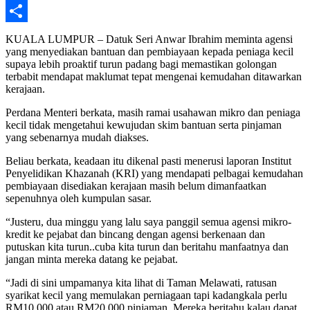
WhatsApp
Share
KUALA LUMPUR – Datuk Seri Anwar Ibrahim meminta agensi
yang menyediakan bantuan dan pembiayaan kepada peniaga kecil
supaya lebih proaktif turun padang bagi memastikan golongan
terbabit mendapat maklumat tepat mengenai kemudahan ditawarkan
kerajaan.
Perdana Menteri berkata, masih ramai usahawan mikro dan peniaga
kecil tidak mengetahui kewujudan skim bantuan serta pinjaman
yang sebenarnya mudah diakses.
Beliau berkata, keadaan itu dikenal pasti menerusi laporan Institut
Penyelidikan Khazanah (KRI) yang mendapati pelbagai kemudahan
pembiayaan disediakan kerajaan masih belum dimanfaatkan
sepenuhnya oleh kumpulan sasar.
“Justeru, dua minggu yang lalu saya panggil semua agensi mikro-
kredit ke pejabat dan bincang dengan agensi berkenaan dan
putuskan kita turun..cuba kita turun dan beritahu manfaatnya dan
jangan minta mereka datang ke pejabat.
“Jadi di sini umpamanya kita lihat di Taman Melawati, ratusan
syarikat kecil yang memulakan perniagaan tapi kadangkala perlu
RM10,000 atau RM20,000 pinjaman. Mereka beritahu kalau dapat