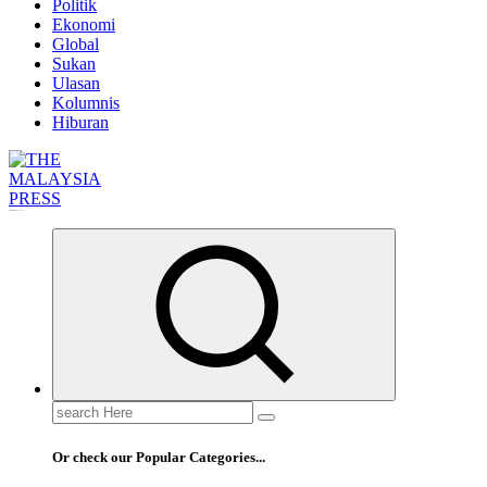
Politik
Ekonomi
Global
Sukan
Ulasan
Kolumnis
Hiburan
Informasi Berfakta Membuka Minda
Search
for:
Or check our Popular Categories...