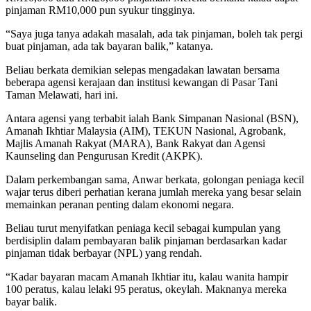
pinjaman RM10,000 pun syukur tingginya.
“Saya juga tanya adakah masalah, ada tak pinjaman, boleh tak pergi
buat pinjaman, ada tak bayaran balik,” katanya.
Beliau berkata demikian selepas mengadakan lawatan bersama
beberapa agensi kerajaan dan institusi kewangan di Pasar Tani
Taman Melawati, hari ini.
Antara agensi yang terbabit ialah Bank Simpanan Nasional (BSN),
Amanah Ikhtiar Malaysia (AIM), TEKUN Nasional, Agrobank,
Majlis Amanah Rakyat (MARA), Bank Rakyat dan Agensi
Kaunseling dan Pengurusan Kredit (AKPK).
Dalam perkembangan sama, Anwar berkata, golongan peniaga kecil
wajar terus diberi perhatian kerana jumlah mereka yang besar selain
memainkan peranan penting dalam ekonomi negara.
Beliau turut menyifatkan peniaga kecil sebagai kumpulan yang
berdisiplin dalam pembayaran balik pinjaman berdasarkan kadar
pinjaman tidak berbayar (NPL) yang rendah.
“Kadar bayaran macam Amanah Ikhtiar itu, kalau wanita hampir
100 peratus, kalau lelaki 95 peratus, okeylah. Maknanya mereka
bayar balik.