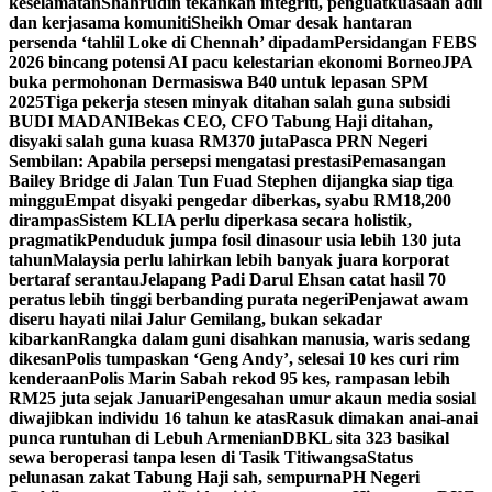
keselamatan
Shahrudin tekankan integriti, penguatkuasaan adil
dan kerjasama komuniti
Sheikh Omar desak hantaran
persenda ‘tahlil Loke di Chennah’ dipadam
Persidangan FEBS
2026 bincang potensi AI pacu kelestarian ekonomi Borneo
JPA
buka permohonan Dermasiswa B40 untuk lepasan SPM
2025
Tiga pekerja stesen minyak ditahan salah guna subsidi
BUDI MADANI
Bekas CEO, CFO Tabung Haji ditahan,
disyaki salah guna kuasa RM370 juta
Pasca PRN Negeri
Sembilan: Apabila persepsi mengatasi prestasi
Pemasangan
Bailey Bridge di Jalan Tun Fuad Stephen dijangka siap tiga
minggu
Empat disyaki pengedar diberkas, syabu RM18,200
dirampas
Sistem KLIA perlu diperkasa secara holistik,
pragmatik
Penduduk jumpa fosil dinasour usia lebih 130 juta
tahun
Malaysia perlu lahirkan lebih banyak juara korporat
bertaraf serantau
Jelapang Padi Darul Ehsan catat hasil 70
peratus lebih tinggi berbanding purata negeri
Penjawat awam
diseru hayati nilai Jalur Gemilang, bukan sekadar
kibarkan
Rangka dalam guni disahkan manusia, waris sedang
dikesan
Polis tumpaskan ‘Geng Andy’, selesai 10 kes curi rim
kenderaan
Polis Marin Sabah rekod 95 kes, rampasan lebih
RM25 juta sejak Januari
Pengesahan umur akaun media sosial
diwajibkan individu 16 tahun ke atas
Rasuk dimakan anai-anai
punca runtuhan di Lebuh Armenian
DBKL sita 323 basikal
sewa beroperasi tanpa lesen di Tasik Titiwangsa
Status
pelunasan zakat Tabung Haji sah, sempurna
PH Negeri