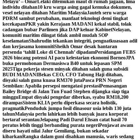
Melayu’ – Omar
Lelaki ditemukan maut di rumah jagaan, lima
individu ditahan
10 kru warga asing gagal kemuka dokumen,
vesel nelayan ditahan Maritim Malaysia
Jauteh seru warga
PDRM sambut perubahan, manfaat teknologi demi tingkat
kecekapan
PKR yakin Kerajaan MADANI kekal stabil, tolak
cadangan bubar Parlimen jika DAP keluar Kabinet
Nelayan,
komuniti maritim diingat tidak ambil mudah SOP
keselamatan
Shahrudin tekankan integriti, penguatkuasaan adil
dan kerjasama komuniti
Sheikh Omar desak hantaran
persenda ‘tahlil Loke di Chennah’ dipadam
Persidangan FEBS
2026 bincang potensi AI pacu kelestarian ekonomi Borneo
JPA
buka permohonan Dermasiswa B40 untuk lepasan SPM
2025
Tiga pekerja stesen minyak ditahan salah guna subsidi
BUDI MADANI
Bekas CEO, CFO Tabung Haji ditahan,
disyaki salah guna kuasa RM370 juta
Pasca PRN Negeri
Sembilan: Apabila persepsi mengatasi prestasi
Pemasangan
Bailey Bridge di Jalan Tun Fuad Stephen dijangka siap tiga
minggu
Empat disyaki pengedar diberkas, syabu RM18,200
dirampas
Sistem KLIA perlu diperkasa secara holistik,
pragmatik
Penduduk jumpa fosil dinasour usia lebih 130 juta
tahun
Malaysia perlu lahirkan lebih banyak juara korporat
bertaraf serantau
Jelapang Padi Darul Ehsan catat hasil 70
peratus lebih tinggi berbanding purata negeri
Penjawat awam
diseru hayati nilai Jalur Gemilang, bukan sekadar
kibarkan
Rangka dalam guni disahkan manusia, waris sedang