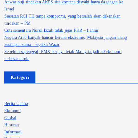
Anwar puji tindakan AKPS sita kontena disyaki bawa dagangan ke
Israel
Siasatan RCI TH tanpa kompromi, yang bersalah akan dikenakan
tindakan – PM
Cuti sementara Nurul Izzah tidak jejas PKR – Fahmi
Negara Arab banyak hancur kerana ekstremis, Malaysia jangan ulang
kesilapan sama – Syeikh Wazir
Sebelum sepenggal, PMX berjaya letak Malaysia jadi 30 ekonomi
terbesar dunia
Kategori
Berita Utama
Ekonomi
Global
Hiburan
Informasi