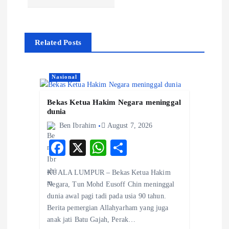
n
a
Related Posts
v
i
Nasional
g
Bekas Ketua Hakim Negara meninggal
dunia
a
Ben Ibrahim
August 7, 2026
F
X
W
S
t
ac
ha
ha
i
KUALA LUMPUR – Bekas Ketua Hakim
eb
ts
re
Negara, Tun Mohd Eusoff Chin meninggal
o
A
o
dunia awal pagi tadi pada usia 90 tahun.
Berita pemergian Allahyarham yang juga
o
p
anak jati Batu Gajah, Perak…
n