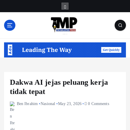
S
k
i
p
t
Informasi Berfakta Membuka Minda
o
c
o
n
t
e
n
Dakwa AI jejas peluang kerja
t
tidak tepat
Ben Ibrahim
Nasional
May 23, 2026
0 Comments