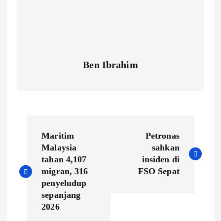
Ben Ibrahim
P
Maritim
Petronas
o
Malaysia
sahkan
tahan 4,107
insiden di
s
migran, 316
FSO Sepat
penyeludup
t
sepanjang
2026