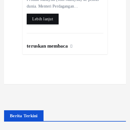
k
p
dunia. Menteri Perdagangan…
Lebih lanjut
teruskan membaca
Berita Terkini