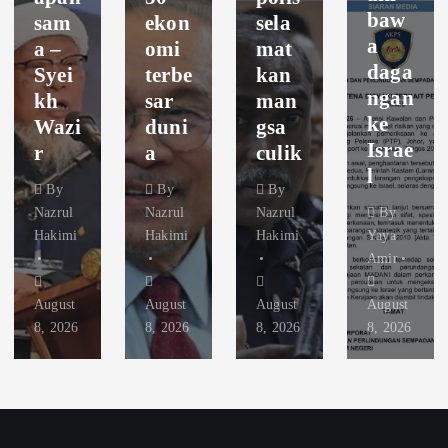
baw
sam
ekon
sela
a
a –
omi
mat
daga
Syei
terbe
kan
ngan
kh
sar
man
ke
Wazi
duni
gsa
Israe
r
a
culik
l
By
By
By
Nazrul
Nazrul
Nazrul
By
Hakimi
Hakimi
Hakimi
Yaya
Amir
August
August
August
August
8, 2026
8, 2026
8, 2026
8, 2026