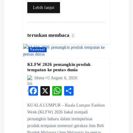
k
p
Lebih lanjut
teruskan membaca
Nasional
KLFW 2026 pemangkin produk
tempatan ke pentas dunia
Ithma
August 6, 2026
F
X
W
S
ac
ha
ha
KUALA LUMPUR – Kuala Lumpur Fashion
eb
ts
re
Week (KLFW) 2026 bakal menjadi
o
A
pemangkin baharu dalam memperluas
produk tempatan menerusi gerakan Jom Beli
o
p
Produk Malaysia (Jom Malaysia) ke pentas