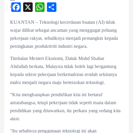
F
X
W
S
ac
ha
ha
KUANTAN – Teknologi kecerdasan buatan (AI) tidak
eb
ts
re
wajar dilihat sebagai ancaman yang menggugat peluang
o
A
pekerjaan rakyat, sebaliknya menjadi pemangkin kepada
o
p
peningkatan produktiviti industri negara.
k
p
Timbalan Menteri Ekonomi, Datuk Mohd Shahar
Abdullah berkata, Malaysia tidak boleh lagi bergantung
kepada sektor pekerjaan berkemahiran rendah sekiranya
mahu menjadi negara maju berteraskan teknologi.
“Kita mengharapkan pendidikan kita ini bertaraf
antarabangsa, tetapi pekerjaan tidak seperti mana dalam
pendidikan yang ditawarkan, itu perkara yang sedang kita
atasi.
“Itu sebabnya penggunaan teknologi ini akan