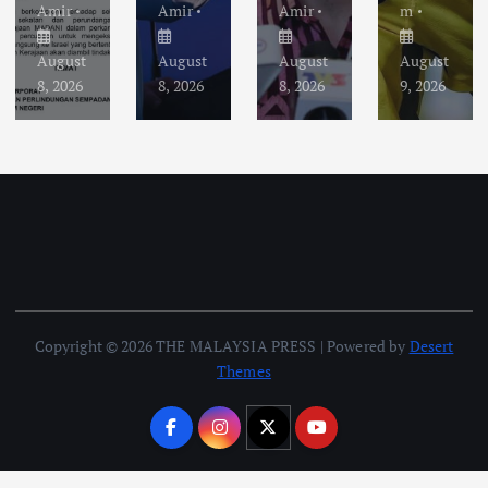
Amir
Amir
Amir
m
August
August
August
August
8, 2026
8, 2026
8, 2026
9, 2026
Copyright © 2026 THE MALAYSIA PRESS | Powered by
Desert
Themes