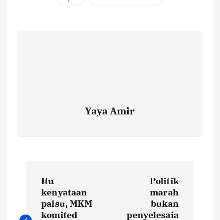
Yaya Amir
P
Itu
Politik
o
kenyataan
marah
palsu, MKM
bukan
komited
penyelesaia