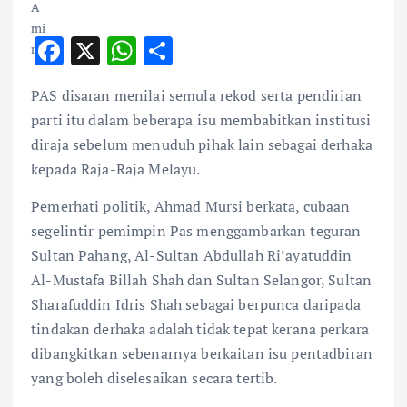
F
X
W
S
ac
h
h
PAS disaran menilai semula rekod serta pendirian
e
at
ar
parti itu dalam beberapa isu membabitkan institusi
b
s
e
diraja sebelum menuduh pihak lain sebagai derhaka
o
A
kepada Raja-Raja Melayu.
o
p
Pemerhati politik, Ahmad Mursi berkata, cubaan
k
p
segelintir pemimpin Pas menggambarkan teguran
Sultan Pahang, Al-Sultan Abdullah Ri’ayatuddin
Al-Mustafa Billah Shah dan Sultan Selangor, Sultan
Sharafuddin Idris Shah sebagai berpunca daripada
tindakan derhaka adalah tidak tepat kerana perkara
dibangkitkan sebenarnya berkaitan isu pentadbiran
yang boleh diselesaikan secara tertib.