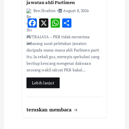
jawatan ahli Parlimen
Ben Ibrahim
August 8, 2026
F
X
W
S
ac
h
h
PUTRAJAYA – PKR tidak menerima
e
at
ar
sebarang surat peletakan jawatan
b
s
e
daripada mana-mana ahli Parlimen parti
itu. Ia sekali gus, menepis spekulasi yang
o
A
bertiup kencang mengenai dakwaan
o
p
seorang wakil rakyat PKR bakal…
k
p
Lebih lanjut
teruskan membaca