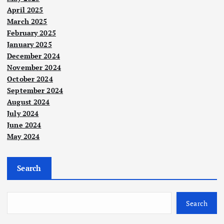
April 2025
March 2025
February 2025
January 2025
December 2024
November 2024
October 2024
September 2024
August 2024
Berit
a
July 2024
Utam
Berit
a
a
June 2024
Utam
a
Sias
May 2024
An
atan
Suka
war
RCI
n
Search
puji
TH
Gol
Berit
tind
tan
Pavi
a
Utam
a
aka
pa
thra
Search
n
kom
Cuti
n