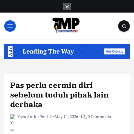
S
k
i
p
t
o
Informasi Berfakta Membuka Minda
c
o
n
t
e
n
Pas perlu cermin diri
t
sebelum tuduh pihak lain
derhaka
Yaya Amir
Politik
May 11, 2026
0 Comments