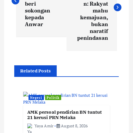
s
beri
n: Rakyat
t
sokongan
mahu
kepada
kemajuan,
Anwar
bukan
n
naratif
penindasan
a
v
i
Related Posts
g
a
Negeri
Politik
t
AMK persoal pendirian BN tuntut
21 kerusi PRN Melaka
Yaya Amir
August 8, 2026
i