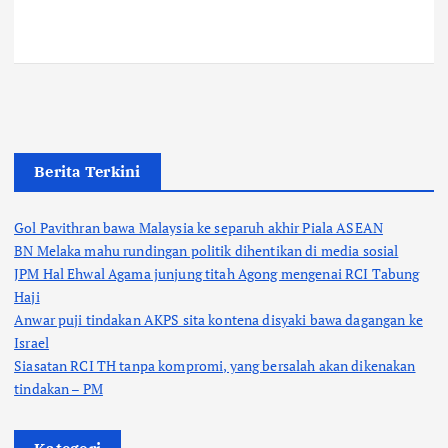
Berita Terkini
Gol Pavithran bawa Malaysia ke separuh akhir Piala ASEAN
BN Melaka mahu rundingan politik dihentikan di media sosial
JPM Hal Ehwal Agama junjung titah Agong mengenai RCI Tabung
Haji
Anwar puji tindakan AKPS sita kontena disyaki bawa dagangan ke
Israel
Siasatan RCI TH tanpa kompromi, yang bersalah akan dikenakan
tindakan – PM