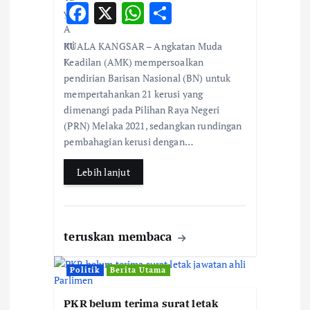
F
X
W
S
o
ac
h
h
KUALA KANGSAR – Angkatan Muda
e
at
ar
n
Keadilan (AMK) mempersoalkan
b
s
e
pendirian Barisan Nasional (BN) untuk
mempertahankan 21 kerusi yang
o
A
dimenangi pada Pilihan Raya Negeri
o
p
(PRN) Melaka 2021, sedangkan rundingan
k
p
pembahagian kerusi dengan…
Lebih lanjut
teruskan membaca
Politik
Berita Utama
PKR belum terima surat letak