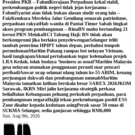
Presiden PKR – Fahmi
Kerajaan Perpaduan kekal stabil,
perkembangan politik negeri tidak jejas kerjasama –
Fahmi
Syariat atau tidak bukan alasan sindir orang lain –
Faiz
Kembara Merdeka Jalur Gemilang semarak patriotisme,
perpaduan rakyat
Hab wanita di Pantai Timur Sabah tingkat
akses program pembangunan – Rina
BN mahu bertanding 21
kerusi PRN Melaka
RCI Tabung Haji: BN tidak akan
berkompromi jika berlaku penyelewengan
Selangor teliti
tambah penerima HPIPT tahun depan, perhalusi tempoh
permohonan
Maritim Pahang rampas bot nelayan Vietnam,
hasil tangkapan
Akmal pertahankan tegur kelemahan projek
LRA Kedah, tolak budaya ‘business as usual’
Maritim Malaysia
gesa nelayan utamakan penggunaan peranti suar pencari
peribadi
Anwar ucap selamat ulang tahun ke-55 ABIM, kenang
perjuangan dakwah dan pembangunan ummah
Maritim
Malaysia tamatkan latihan berskala besar SAREX 2026
JKOM
Sarawak, IKBN Miri jalin kerjasama strategik perkasa
belia
Bulan Kebangsaan peluang perkukuh perpaduan, pacu
pembangunan negara
Hajiji tekan perkembangan positif ESS
Zone disalur kepada kedutaan asing
Perak sasar 50 emas di
SUKMA Selangor, sedia ganjaran sehingga RM6,000
Sun. Aug 9th, 2026