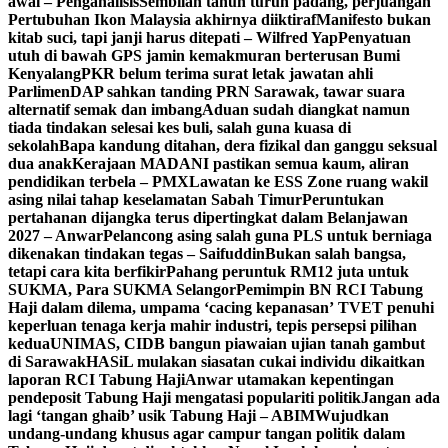
awal – Penganalisis
Sembilan tahun turun padang, perjuangan
Pertubuhan Ikon Malaysia akhirnya diiktiraf
Manifesto bukan
kitab suci, tapi janji harus ditepati – Wilfred Yap
Penyatuan
utuh di bawah GPS jamin kemakmuran berterusan Bumi
Kenyalang
PKR belum terima surat letak jawatan ahli
Parlimen
DAP sahkan tanding PRN Sarawak, tawar suara
alternatif semak dan imbang
Aduan sudah diangkat namun
tiada tindakan selesai kes buli, salah guna kuasa di
sekolah
Bapa kandung ditahan, dera fizikal dan ganggu seksual
dua anak
Kerajaan MADANI pastikan semua kaum, aliran
pendidikan terbela – PMX
Lawatan ke ESS Zone ruang wakil
asing nilai tahap keselamatan Sabah Timur
Peruntukan
pertahanan dijangka terus dipertingkat dalam Belanjawan
2027 – Anwar
Pelancong asing salah guna PLS untuk berniaga
dikenakan tindakan tegas – Saifuddin
Bukan salah bangsa,
tetapi cara kita berfikir
Pahang peruntuk RM12 juta untuk
SUKMA, Para SUKMA Selangor
Pemimpin BN RCI Tabung
Haji dalam dilema, umpama ‘cacing kepanasan’
TVET penuhi
keperluan tenaga kerja mahir industri, tepis persepsi pilihan
kedua
UNIMAS, CIDB bangun piawaian ujian tanah gambut
di Sarawak
HASiL mulakan siasatan cukai individu dikaitkan
laporan RCI Tabung Haji
Anwar utamakan kepentingan
pendeposit Tabung Haji mengatasi populariti politik
Jangan ada
lagi ‘tangan ghaib’ usik Tabung Haji – ABIM
Wujudkan
undang-undang khusus agar campur tangan politik dalam