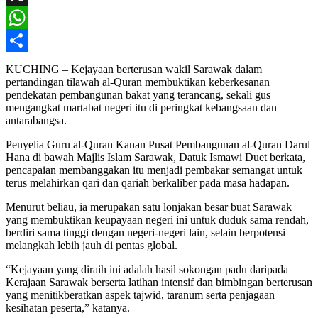
X
WhatsApp
Share
KUCHING – Kejayaan berterusan wakil Sarawak dalam
pertandingan tilawah al-Quran membuktikan keberkesanan
pendekatan pembangunan bakat yang terancang, sekali gus
mengangkat martabat negeri itu di peringkat kebangsaan dan
antarabangsa.
Penyelia Guru al-Quran Kanan Pusat Pembangunan al-Quran Darul
Hana di bawah Majlis Islam Sarawak, Datuk Ismawi Duet berkata,
pencapaian membanggakan itu menjadi pembakar semangat untuk
terus melahirkan qari dan qariah berkaliber pada masa hadapan.
Menurut beliau, ia merupakan satu lonjakan besar buat Sarawak
yang membuktikan keupayaan negeri ini untuk duduk sama rendah,
berdiri sama tinggi dengan negeri-negeri lain, selain berpotensi
melangkah lebih jauh di pentas global.
“Kejayaan yang diraih ini adalah hasil sokongan padu daripada
Kerajaan Sarawak berserta latihan intensif dan bimbingan berterusan
yang menitikberatkan aspek tajwid, taranum serta penjagaan
kesihatan peserta,” katanya.