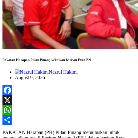
Pakatan Harapan Pulau Pinang kekalkan barisan Exco BN
Nazrul Hakimi
August 9, 2026
Facebook
X
WhatsApp
Share
PAKATAN Harapan (PH) Pulau Pinang memutuskan untuk
mengekalkan wakil Barisan Nasional (BN) dalam barisan Exco