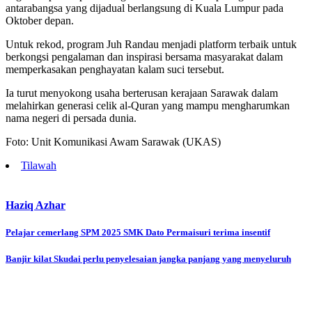
antarabangsa yang dijadual berlangsung di Kuala Lumpur pada
Oktober depan.
Untuk rekod, program Juh Randau menjadi platform terbaik untuk
berkongsi pengalaman dan inspirasi bersama masyarakat dalam
memperkasakan penghayatan kalam suci tersebut.
Ia turut menyokong usaha berterusan kerajaan Sarawak dalam
melahirkan generasi celik al-Quran yang mampu mengharumkan
nama negeri di persada dunia.
Foto: Unit Komunikasi Awam Sarawak (UKAS)
Tilawah
Haziq Azhar
Post
Pelajar cemerlang SPM 2025 SMK Dato Permaisuri terima insentif
navigation
Banjir kilat Skudai perlu penyelesaian jangka panjang yang menyeluruh