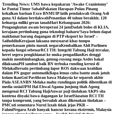
Skip
Trending News:
UMS bawa kepakaran ‘Awake Craniotomy’
to
ke Pantai Timur Sabah
Pakatan Harapan Pulau Pinang
content
kekalkan barisan Exco BN
MUIP latih pendakwah Orang Asli
guna AI dalam berdakwah
Penantian 40 tahun berakhir, 120
keluarga miliki geran tanah
Hari Kebangsaan 2026:
Pengangkutan awam beroperasi 24 jam
Dadah bolos di KLIA,
kerajaan pertimbang guna teknologi baharu
‘Saya belum dapat
maklumat barang dagangan di PTP eksport ke Israel’ –
Saifuddin
Kerajaan laksana mesyuarat khas tumpu
pemerkasaan pintu masuk negara
Kembalikan Ahli Parlimen
kepada fungsi sebenar
RCI TH: Integriti Tabung Haji tercalar,
heret segera pengkhianat ke muka pengadilan
Kes denggi
makin membimbangkan, gotong-royong mega Aedes bakal
dilaksana
PH sambut baik BN terbuka runding kerusi di
Melaka
Bersatu pertimbang lapor ROS dakwaan keahlian
dalam PN gugur automatik
Bapa lemas cuba bantu anak jatuh
kolam ikan
Gol Pavithran bawa Malaysia ke separuh akhir
Piala ASEAN
BN Melaka mahu rundingan politik dihentikan di
media sosial
JPM Hal Ehwal Agama junjung titah Agong
mengenai RCI Tabung Haji
Anwar puji tindakan AKPS sita
kontena disyaki bawa dagangan ke Israel
Siasatan RCI TH
tanpa kompromi, yang bersalah akan dikenakan tindakan –
PM
Cuti sementara Nurul Izzah tidak jejas PKR –
Fahmi
Negara Arab banyak hancur kerana ekstremis, Malaysia