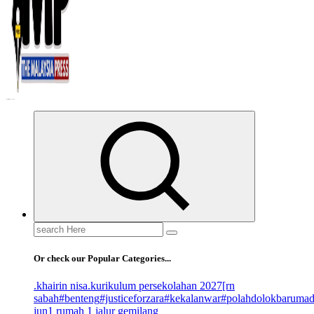
Informasi Berfakta Membuka Minda
Search
for:
Or check our Popular Categories...
.khairin nisa
.kurikulum persekolahan 2027
[rn
sabah
#benteng
#justiceforzara
#kekalanwar
#polahdolokbaruma
jun
1 rumah 1 jalur gemilang