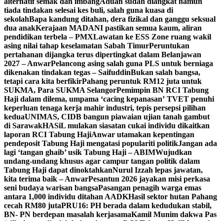
alternatif semak dan imbang
Aduan sudah diangkat namun
tiada tindakan selesai kes buli, salah guna kuasa di
sekolah
Bapa kandung ditahan, dera fizikal dan ganggu seksual
dua anak
Kerajaan MADANI pastikan semua kaum, aliran
pendidikan terbela – PMX
Lawatan ke ESS Zone ruang wakil
asing nilai tahap keselamatan Sabah Timur
Peruntukan
pertahanan dijangka terus dipertingkat dalam Belanjawan
2027 – Anwar
Pelancong asing salah guna PLS untuk berniaga
dikenakan tindakan tegas – Saifuddin
Bukan salah bangsa,
tetapi cara kita berfikir
Pahang peruntuk RM12 juta untuk
SUKMA, Para SUKMA Selangor
Pemimpin BN RCI Tabung
Haji dalam dilema, umpama ‘cacing kepanasan’
TVET penuhi
keperluan tenaga kerja mahir industri, tepis persepsi pilihan
kedua
UNIMAS, CIDB bangun piawaian ujian tanah gambut
di Sarawak
HASiL mulakan siasatan cukai individu dikaitkan
laporan RCI Tabung Haji
Anwar utamakan kepentingan
pendeposit Tabung Haji mengatasi populariti politik
Jangan ada
lagi ‘tangan ghaib’ usik Tabung Haji – ABIM
Wujudkan
undang-undang khusus agar campur tangan politik dalam
Tabung Haji dapat dinoktahkan
Nurul Izzah lepas jawatan,
kita terima baik – Anwar
Pesantun 2026 jayakan misi perkasa
seni budaya warisan bangsa
Pasangan penagih warga emas
antara 1,000 individu ditahan AADK
Hasil sektor hutan Pahang
cecah RM80 juta
PRU16: PH berada dalam kedudukan stabil,
BN- PN berdepan masalah kerjasama
Kamil Munim dakwa Pas