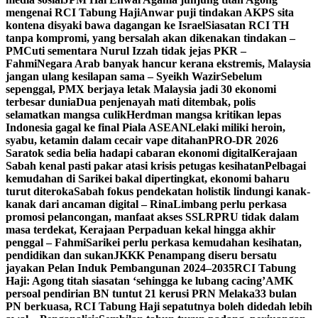
mengenai RCI Tabung Haji
Anwar puji tindakan AKPS sita
kontena disyaki bawa dagangan ke Israel
Siasatan RCI TH
tanpa kompromi, yang bersalah akan dikenakan tindakan –
PM
Cuti sementara Nurul Izzah tidak jejas PKR –
Fahmi
Negara Arab banyak hancur kerana ekstremis, Malaysia
jangan ulang kesilapan sama – Syeikh Wazir
Sebelum
sepenggal, PMX berjaya letak Malaysia jadi 30 ekonomi
terbesar dunia
Dua penjenayah mati ditembak, polis
selamatkan mangsa culik
Herdman mangsa kritikan lepas
Indonesia gagal ke final Piala ASEAN
Lelaki miliki heroin,
syabu, ketamin dalam cecair vape ditahan
PRO-DR 2026
Saratok sedia belia hadapi cabaran ekonomi digital
Kerajaan
Sabah kenal pasti pakar atasi krisis petugas kesihatan
Pelbagai
kemudahan di Sarikei bakal dipertingkat, ekonomi baharu
turut diteroka
Sabah fokus pendekatan holistik lindungi kanak-
kanak dari ancaman digital – Rina
Limbang perlu perkasa
promosi pelancongan, manfaat akses SSLR
PRU tidak dalam
masa terdekat, Kerajaan Perpaduan kekal hingga akhir
penggal – Fahmi
Sarikei perlu perkasa kemudahan kesihatan,
pendidikan dan sukan
JKKK Penampang diseru bersatu
jayakan Pelan Induk Pembangunan 2024–2035
RCI Tabung
Haji: Agong titah siasatan ‘sehingga ke lubang cacing’
AMK
persoal pendirian BN tuntut 21 kerusi PRN Melaka
33 bulan
PN berkuasa, RCI Tabung Haji sepatutnya boleh didedah lebih