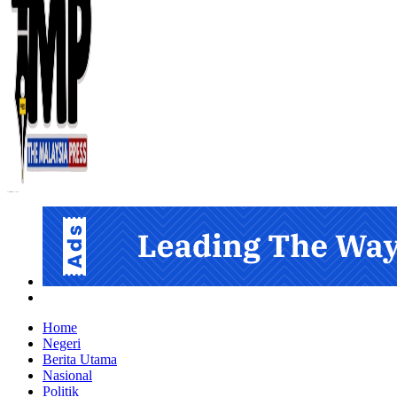
Informasi Berfakta Membuka Minda
Home
Negeri
Berita Utama
Nasional
Politik