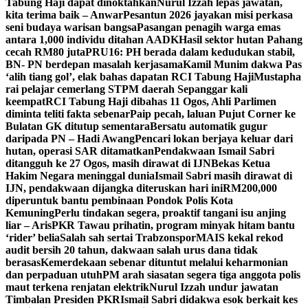
Tabung Haji dapat dinoktahkan
Nurul Izzah lepas jawatan,
kita terima baik – Anwar
Pesantun 2026 jayakan misi perkasa
seni budaya warisan bangsa
Pasangan penagih warga emas
antara 1,000 individu ditahan AADK
Hasil sektor hutan Pahang
cecah RM80 juta
PRU16: PH berada dalam kedudukan stabil,
BN- PN berdepan masalah kerjasama
Kamil Munim dakwa Pas
‘alih tiang gol’, elak bahas dapatan RCI Tabung Haji
Mustapha
rai pelajar cemerlang STPM daerah Sepanggar kali
keempat
RCI Tabung Haji dibahas 11 Ogos, Ahli Parlimen
diminta teliti fakta sebenar
Paip pecah, laluan Pujut Corner ke
Bulatan GK ditutup sementara
Bersatu automatik gugur
daripada PN – Hadi Awang
Pencari lokan berjaya keluar dari
hutan, operasi SAR ditamatkan
Pendakwaan Ismail Sabri
ditangguh ke 27 Ogos, masih dirawat di IJN
Bekas Ketua
Hakim Negara meninggal dunia
Ismail Sabri masih dirawat di
IJN, pendakwaan dijangka diteruskan hari ini
RM200,000
diperuntuk bantu pembinaan Pondok Polis Kota
Kemuning
Perlu tindakan segera, proaktif tangani isu anjing
liar – Aris
PKR Tawau prihatin, program minyak hitam bantu
‘rider’ belia
Salah sah sertai Trabzonspor
MAIS kekal rekod
audit bersih 20 tahun, dakwaan salah urus dana tidak
berasas
Kemerdekaan sebenar dituntut melalui keharmonian
dan perpaduan utuh
PM arah siasatan segera tiga anggota polis
maut terkena renjatan elektrik
Nurul Izzah undur jawatan
Timbalan Presiden PKR
Ismail Sabri didakwa esok berkait kes