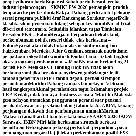
pengisytiharan harta
Koperasi Sabah perlu berani teroka
industri pelancongan – SKM
KLFW 2026 pemangkin produk
tempatan ke pentas dunia
Rakyat Pahang perlu ambil peluang
sertai program publisiti draf Rancangan Struktur negeri
Polis
klasifikasikan penemuan tulang sebagai kes bunuh
Nurul Izzah
diberi cuti sementara, Saifuddin jalankan tugas Timbalan
Presiden PKR – Fahmi
Kerajaan Perpaduan kekal stabil,
perkembangan politik negeri tidak jejas kerjasama –
Fahmi
Syariat atau tidak bukan alasan sindir orang lain –
Faiz
Kembara Merdeka Jalur Gemilang semarak patriotisme,
perpaduan rakyat
Hab wanita di Pantai Timur Sabah tingkat
akses program pembangunan – Rina
BN mahu bertanding 21
kerusi PRN Melaka
RCI Tabung Haji: BN tidak akan
berkompromi jika berlaku penyelewengan
Selangor teliti
tambah penerima HPIPT tahun depan, perhalusi tempoh
permohonan
Maritim Pahang rampas bot nelayan Vietnam,
hasil tangkapan
Akmal pertahankan tegur kelemahan projek
LRA Kedah, tolak budaya ‘business as usual’
Maritim Malaysia
gesa nelayan utamakan penggunaan peranti suar pencari
peribadi
Anwar ucap selamat ulang tahun ke-55 ABIM, kenang
perjuangan dakwah dan pembangunan ummah
Maritim
Malaysia tamatkan latihan berskala besar SAREX 2026
JKOM
Sarawak, IKBN Miri jalin kerjasama strategik perkasa
belia
Bulan Kebangsaan peluang perkukuh perpaduan, pacu
pembangunan negara
Hajiji tekan perkembangan positif ESS