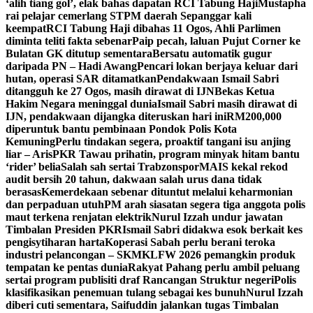
‘alih tiang gol’, elak bahas dapatan RCI Tabung Haji
Mustapha
rai pelajar cemerlang STPM daerah Sepanggar kali
keempat
RCI Tabung Haji dibahas 11 Ogos, Ahli Parlimen
diminta teliti fakta sebenar
Paip pecah, laluan Pujut Corner ke
Bulatan GK ditutup sementara
Bersatu automatik gugur
daripada PN – Hadi Awang
Pencari lokan berjaya keluar dari
hutan, operasi SAR ditamatkan
Pendakwaan Ismail Sabri
ditangguh ke 27 Ogos, masih dirawat di IJN
Bekas Ketua
Hakim Negara meninggal dunia
Ismail Sabri masih dirawat di
IJN, pendakwaan dijangka diteruskan hari ini
RM200,000
diperuntuk bantu pembinaan Pondok Polis Kota
Kemuning
Perlu tindakan segera, proaktif tangani isu anjing
liar – Aris
PKR Tawau prihatin, program minyak hitam bantu
‘rider’ belia
Salah sah sertai Trabzonspor
MAIS kekal rekod
audit bersih 20 tahun, dakwaan salah urus dana tidak
berasas
Kemerdekaan sebenar dituntut melalui keharmonian
dan perpaduan utuh
PM arah siasatan segera tiga anggota polis
maut terkena renjatan elektrik
Nurul Izzah undur jawatan
Timbalan Presiden PKR
Ismail Sabri didakwa esok berkait kes
pengisytiharan harta
Koperasi Sabah perlu berani teroka
industri pelancongan – SKM
KLFW 2026 pemangkin produk
tempatan ke pentas dunia
Rakyat Pahang perlu ambil peluang
sertai program publisiti draf Rancangan Struktur negeri
Polis
klasifikasikan penemuan tulang sebagai kes bunuh
Nurul Izzah
diberi cuti sementara, Saifuddin jalankan tugas Timbalan