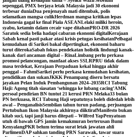
jangan ulang kesilapan sama – Syeikh Wazir
Sebelum
sepenggal, PMX berjaya letak Malaysia jadi 30 ekonomi
terbesar dunia
Dua penjenayah mati ditembak, polis
selamatkan mangsa culik
Herdman mangsa kritikan lepas
Indonesia gagal ke final Piala ASEAN
Lelaki miliki heroin,
syabu, ketamin dalam cecair vape ditahan
PRO-DR 2026
Saratok sedia belia hadapi cabaran ekonomi digital
Kerajaan
Sabah kenal pasti pakar atasi krisis petugas kesihatan
Pelbagai
kemudahan di Sarikei bakal dipertingkat, ekonomi baharu
turut diteroka
Sabah fokus pendekatan holistik lindungi kanak-
kanak dari ancaman digital – Rina
Limbang perlu perkasa
promosi pelancongan, manfaat akses SSLR
PRU tidak dalam
masa terdekat, Kerajaan Perpaduan kekal hingga akhir
penggal – Fahmi
Sarikei perlu perkasa kemudahan kesihatan,
pendidikan dan sukan
JKKK Penampang diseru bersatu
jayakan Pelan Induk Pembangunan 2024–2035
RCI Tabung
Haji: Agong titah siasatan ‘sehingga ke lubang cacing’
AMK
persoal pendirian BN tuntut 21 kerusi PRN Melaka
33 bulan
PN berkuasa, RCI Tabung Haji sepatutnya boleh didedah lebih
awal – Penganalisis
Sembilan tahun turun padang, perjuangan
Pertubuhan Ikon Malaysia akhirnya diiktiraf
Manifesto bukan
kitab suci, tapi janji harus ditepati – Wilfred Yap
Penyatuan
utuh di bawah GPS jamin kemakmuran berterusan Bumi
Kenyalang
PKR belum terima surat letak jawatan ahli
Parlimen
DAP sahkan tanding PRN Sarawak, tawar suara