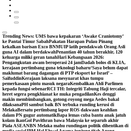
Trending News:
UMS bawa kepakaran ‘Awake Craniotomy’
ke Pantai Timur Sabah
Pakatan Harapan Pulau Pinang
kekalkan barisan Exco BN
MUIP latih pendakwah Orang Asli
guna AI dalam berdakwah
Penantian 40 tahun berakhir, 120
keluarga miliki geran tanah
Hari Kebangsaan 2026:
Pengangkutan awam beroperasi 24 jam
Dadah bolos di KLIA,
kerajaan pertimbang guna teknologi baharu
‘Saya belum dapat
maklumat barang dagangan di PTP eksport ke Israel’ –
Saifuddin
Kerajaan laksana mesyuarat khas tumpu
pemerkasaan pintu masuk negara
Kembalikan Ahli Parlimen
kepada fungsi sebenar
RCI TH: Integriti Tabung Haji tercalar,
heret segera pengkhianat ke muka pengadilan
Kes denggi
makin membimbangkan, gotong-royong mega Aedes bakal
dilaksana
PH sambut baik BN terbuka runding kerusi di
Melaka
Bersatu pertimbang lapor ROS dakwaan keahlian
dalam PN gugur automatik
Bapa lemas cuba bantu anak jatuh
kolam ikan
Gol Pavithran bawa Malaysia ke separuh akhir
Piala ASEAN
BN Melaka mahu rundingan politik dihentikan di
media sosial
JPM Hal Ehwal Agama junjung titah Agong