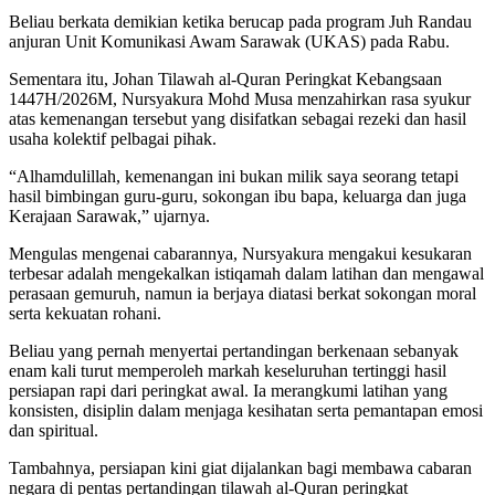
Beliau berkata demikian ketika berucap pada program Juh Randau
anjuran Unit Komunikasi Awam Sarawak (UKAS) pada Rabu.
Sementara itu, Johan Tilawah al-Quran Peringkat Kebangsaan
1447H/2026M, Nursyakura Mohd Musa menzahirkan rasa syukur
atas kemenangan tersebut yang disifatkan sebagai rezeki dan hasil
usaha kolektif pelbagai pihak.
“Alhamdulillah, kemenangan ini bukan milik saya seorang tetapi
hasil bimbingan guru-guru, sokongan ibu bapa, keluarga dan juga
Kerajaan Sarawak,” ujarnya.
Mengulas mengenai cabarannya, Nursyakura mengakui kesukaran
terbesar adalah mengekalkan istiqamah dalam latihan dan mengawal
perasaan gemuruh, namun ia berjaya diatasi berkat sokongan moral
serta kekuatan rohani.
Beliau yang pernah menyertai pertandingan berkenaan sebanyak
enam kali turut memperoleh markah keseluruhan tertinggi hasil
persiapan rapi dari peringkat awal. Ia merangkumi latihan yang
konsisten, disiplin dalam menjaga kesihatan serta pemantapan emosi
dan spiritual.
Tambahnya, persiapan kini giat dijalankan bagi membawa cabaran
negara di pentas pertandingan tilawah al-Quran peringkat