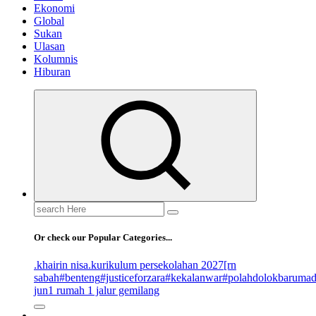
Ekonomi
Global
Sukan
Ulasan
Kolumnis
Hiburan
Search
for:
Or check our Popular Categories...
.khairin nisa
.kurikulum persekolahan 2027
[rn
sabah
#benteng
#justiceforzara
#kekalanwar
#polahdolokbaruma
jun
1 rumah 1 jalur gemilang