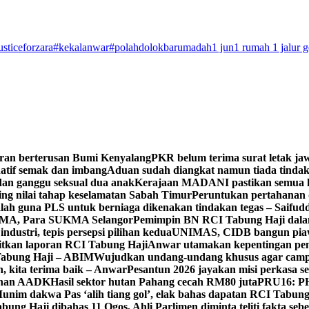
usticeforzara
#kekalanwar
#polahdolokbarumadah
1 jun
1 rumah 1 jalur 
ran berterusan Bumi Kenyalang
PKR belum terima surat letak jaw
atif semak dan imbang
Aduan sudah diangkat namun tiada tindakan
 dan ganggu seksual dua anak
Kerajaan MADANI pastikan semua k
ng nilai tahap keselamatan Sabah Timur
Peruntukan pertahanan 
alah guna PLS untuk berniaga dikenakan tindakan tegas – Saifud
KMA, Para SUKMA Selangor
Pemimpin BN RCI Tabung Haji dal
dustri, tepis persepsi pilihan kedua
UNIMAS, CIDB bangun piaw
aitkan laporan RCI Tabung Haji
Anwar utamakan kepentingan pen
 Tabung Haji – ABIM
Wujudkan undang-undang khusus agar campu
n, kita terima baik – Anwar
Pesantun 2026 jayakan misi perkasa s
tahan AADK
Hasil sektor hutan Pahang cecah RM80 juta
PRU16: PH
unim dakwa Pas ‘alih tiang gol’, elak bahas dapatan RCI Tabung
ung Haji dibahas 11 Ogos, Ahli Parlimen diminta teliti fakta seb