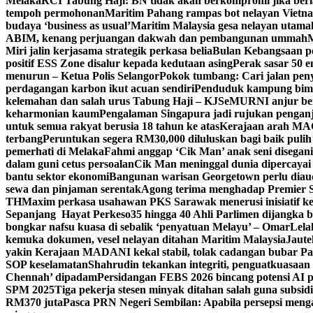
Melaka
RCI Tabung Haji: BN tidak akan berkompromi jika ber
tempoh permohonan
Maritim Pahang rampas bot nelayan Vietna
budaya ‘business as usual’
Maritim Malaysia gesa nelayan utama
ABIM, kenang perjuangan dakwah dan pembangunan ummah
M
Miri jalin kerjasama strategik perkasa belia
Bulan Kebangsaan p
positif ESS Zone disalur kepada kedutaan asing
Perak sasar 50 
menurun – Ketua Polis Selangor
Pokok tumbang: Cari jalan pen
perdagangan karbon ikut acuan sendiri
Penduduk kampung bimb
kelemahan dan salah urus Tabung Haji – KJ
SeMURNI anjur be
keharmonian kaum
Pengalaman Singapura jadi rujukan pengan
untuk semua rakyat berusia 18 tahun ke atas
Kerajaan arah MAG
terbang
Peruntukan segera RM30,000 diluluskan bagi baik pulih
pemerhati di Melaka
Fahmi anggap ‘Cik Man’ anak seni disegan
dalam guni cetus persoalan
Cik Man meninggal dunia dipercayai 
bantu sektor ekonomi
Bangunan warisan Georgetown perlu diaudi
sewa dan pinjaman serentak
Agong terima menghadap Premier Sa
TH
Maxim perkasa usahawan PKS Sarawak menerusi inisiatif k
Sepanjang Hayat Perkeso
35 hingga 40 Ahli Parlimen dijangka
bongkar nafsu kuasa di sebalik ‘penyatuan Melayu’ – Omar
Lela
kemuka dokumen, vesel nelayan ditahan Maritim Malaysia
Jaute
yakin Kerajaan MADANI kekal stabil, tolak cadangan bubar Pa
SOP keselamatan
Shahrudin tekankan integriti, penguatkuasaan
Chennah’ dipadam
Persidangan FEBS 2026 bincang potensi AI p
SPM 2025
Tiga pekerja stesen minyak ditahan salah guna sub
RM370 juta
Pasca PRN Negeri Sembilan: Apabila persepsi mengat