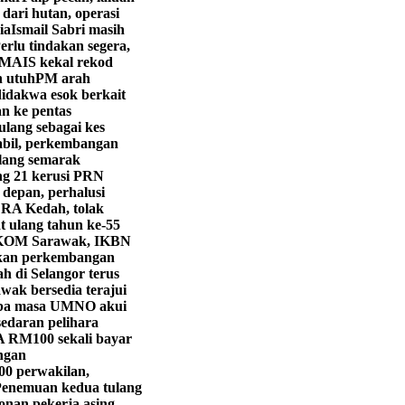
 dari hutan, operasi
ia
Ismail Sabri masih
erlu tindakan segera,
MAIS kekal rekod
n utuh
PM arah
didakwa esok berkait
 ke pentas
ulang sebagai kes
abil, perkembangan
lang semarak
g 21 kerusi PRN
 depan, perhalusi
LRA Kedah, tolak
 ulang tahun ke-55
KOM Sarawak, IKBN
ekan perkembangan
h di Selangor terus
wak bersedia terajui
iba masa UMNO akui
edaran pelihara
 RM100 sekali bayar
ngan
00 perwakilan,
enemuan kedua tulang
onan pekerja asing