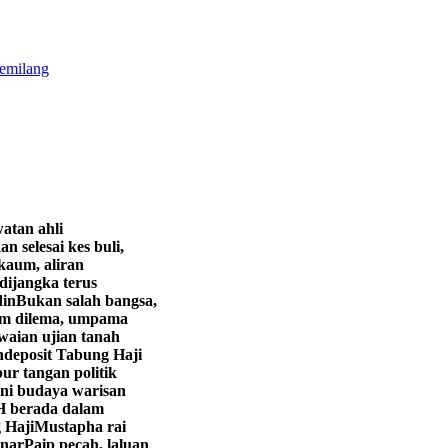
gemilang
atan ahli
 selesai kes buli,
aum, aliran
dijangka terus
din
Bukan salah bangsa,
am dilema, umpama
aian ujian tanah
deposit Tabung Haji
r tangan politik
eni budaya warisan
 berada dalam
 Haji
Mustapha rai
enar
Paip pecah, laluan