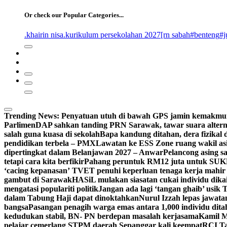
for:
Or check our Popular Categories...
.khairin nisa
.kurikulum persekolahan 2027
[rn sabah
#benteng
#j
Trending News:
Penyatuan utuh di bawah GPS jamin kemakmu
Parlimen
DAP sahkan tanding PRN Sarawak, tawar suara altern
salah guna kuasa di sekolah
Bapa kandung ditahan, dera fizikal
pendidikan terbela – PMX
Lawatan ke ESS Zone ruang wakil asi
dipertingkat dalam Belanjawan 2027 – Anwar
Pelancong asing s
tetapi cara kita berfikir
Pahang peruntuk RM12 juta untuk SU
‘cacing kepanasan’
TVET penuhi keperluan tenaga kerja mahir in
gambut di Sarawak
HASiL mulakan siasatan cukai individu dik
mengatasi populariti politik
Jangan ada lagi ‘tangan ghaib’ usik
dalam Tabung Haji dapat dinoktahkan
Nurul Izzah lepas jawata
bangsa
Pasangan penagih warga emas antara 1,000 individu di
kedudukan stabil, BN- PN berdepan masalah kerjasama
Kamil M
pelajar cemerlang STPM daerah Sepanggar kali keempat
RCI Tab