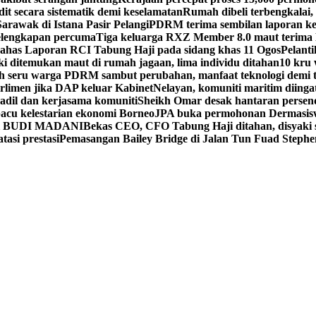
t secara sistematik demi keselamatan
Rumah dibeli terbengkalai, 
rawak di Istana Pasir Pelangi
PDRM terima sembilan laporan ke
elengkapan percuma
Tiga keluarga RXZ Member 8.0 maut terima
 bahas Laporan RCI Tabung Haji pada sidang khas 11 Ogos
Pelant
ki ditemukan maut di rumah jagaan, lima individu ditahan
10 kru 
h seru warga PDRM sambut perubahan, manfaat teknologi demi 
rlimen jika DAP keluar Kabinet
Nelayan, komuniti maritim diinga
 adil dan kerjasama komuniti
Sheikh Omar desak hantaran persenda
acu kelestarian ekonomi Borneo
JPA buka permohonan Dermasisw
sidi BUDI MADANI
Bekas CEO, CFO Tabung Haji ditahan, disyaki 
asi prestasi
Pemasangan Bailey Bridge di Jalan Tun Fuad Stephen