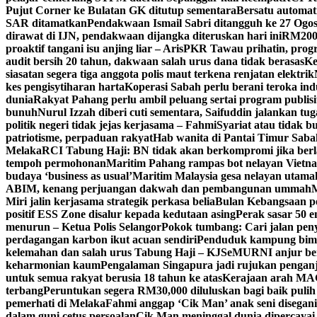
Pujut Corner ke Bulatan GK ditutup sementara
Bersatu automat
SAR ditamatkan
Pendakwaan Ismail Sabri ditangguh ke 27 Ogos
dirawat di IJN, pendakwaan dijangka diteruskan hari ini
RM200,
proaktif tangani isu anjing liar – Aris
PKR Tawau prihatin, progr
audit bersih 20 tahun, dakwaan salah urus dana tidak berasas
Ke
siasatan segera tiga anggota polis maut terkena renjatan elektrik
kes pengisytiharan harta
Koperasi Sabah perlu berani teroka in
dunia
Rakyat Pahang perlu ambil peluang sertai program publisi
bunuh
Nurul Izzah diberi cuti sementara, Saifuddin jalankan t
politik negeri tidak jejas kerjasama – Fahmi
Syariat atau tidak bu
patriotisme, perpaduan rakyat
Hab wanita di Pantai Timur Saba
Melaka
RCI Tabung Haji: BN tidak akan berkompromi jika ber
tempoh permohonan
Maritim Pahang rampas bot nelayan Vietna
budaya ‘business as usual’
Maritim Malaysia gesa nelayan utama
ABIM, kenang perjuangan dakwah dan pembangunan ummah
M
Miri jalin kerjasama strategik perkasa belia
Bulan Kebangsaan p
positif ESS Zone disalur kepada kedutaan asing
Perak sasar 50 
menurun – Ketua Polis Selangor
Pokok tumbang: Cari jalan pen
perdagangan karbon ikut acuan sendiri
Penduduk kampung bimb
kelemahan dan salah urus Tabung Haji – KJ
SeMURNI anjur be
keharmonian kaum
Pengalaman Singapura jadi rujukan pengan
untuk semua rakyat berusia 18 tahun ke atas
Kerajaan arah MAG
terbang
Peruntukan segera RM30,000 diluluskan bagi baik pulih
pemerhati di Melaka
Fahmi anggap ‘Cik Man’ anak seni disegan
dalam guni cetus persoalan
Cik Man meninggal dunia dipercayai 