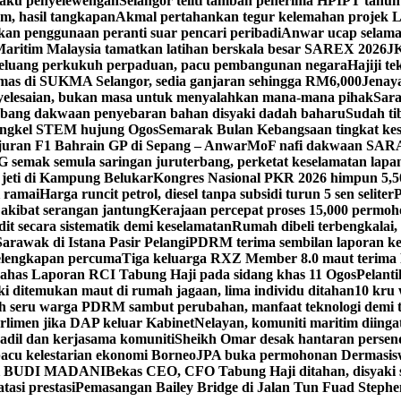
laku penyelewengan
Selangor teliti tambah penerima HPIPT tahun
m, hasil tangkapan
Akmal pertahankan tegur kelemahan projek 
kan penggunaan peranti suar pencari peribadi
Anwar ucap selamat
aritim Malaysia tamatkan latihan berskala besar SAREX 2026
J
eluang perkukuh perpaduan, pacu pembangunan negara
Hajiji t
emas di SUKMA Selangor, sedia ganjaran sehingga RM6,000
Jenaya
yelesaian, bukan masa untuk menyalahkan mana-mana pihak
Sara
ang dakwaan penyebaran bahan disyaki dadah baharu
Sudah t
ngkel STEM hujung Ogos
Semarak Bulan Kebangsaan tingkat kes
juran F1 Bahrain GP di Sepang – Anwar
MoF nafi dakwaan SARA
 semak semula saringan juruterbang, perketat keselamatan lapa
 jeti di Kampung Belukar
Kongres Nasional PKR 2026 himpun 5,5
i ramai
Harga runcit petrol, diesel tanpa subsidi turun 5 sen seliter
P
akibat serangan jantung
Kerajaan percepat proses 15,000 permoh
t secara sistematik demi keselamatan
Rumah dibeli terbengkalai, 
rawak di Istana Pasir Pelangi
PDRM terima sembilan laporan ke
elengkapan percuma
Tiga keluarga RXZ Member 8.0 maut terima
 bahas Laporan RCI Tabung Haji pada sidang khas 11 Ogos
Pelant
ki ditemukan maut di rumah jagaan, lima individu ditahan
10 kru 
h seru warga PDRM sambut perubahan, manfaat teknologi demi 
rlimen jika DAP keluar Kabinet
Nelayan, komuniti maritim diinga
 adil dan kerjasama komuniti
Sheikh Omar desak hantaran persenda
acu kelestarian ekonomi Borneo
JPA buka permohonan Dermasisw
sidi BUDI MADANI
Bekas CEO, CFO Tabung Haji ditahan, disyaki 
asi prestasi
Pemasangan Bailey Bridge di Jalan Tun Fuad Stephen