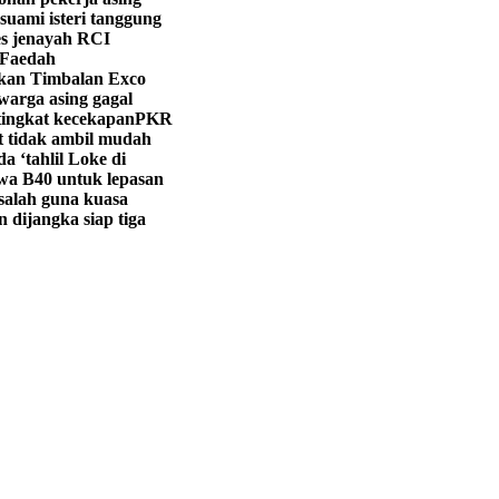
suami isteri tanggung
s jenayah RCI
 Faedah
ikan Timbalan Exco
warga asing gagal
tingkat kecekapan
PKR
t tidak ambil mudah
 ‘tahlil Loke di
a B40 untuk lepasan
salah guna kuasa
 dijangka siap tiga