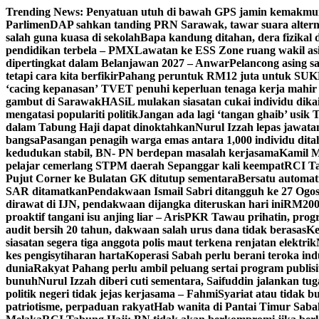
Skip
Trending News:
Penyatuan utuh di bawah GPS jamin kemakmu
to
Parlimen
DAP sahkan tanding PRN Sarawak, tawar suara altern
content
salah guna kuasa di sekolah
Bapa kandung ditahan, dera fizikal
pendidikan terbela – PMX
Lawatan ke ESS Zone ruang wakil asi
dipertingkat dalam Belanjawan 2027 – Anwar
Pelancong asing s
tetapi cara kita berfikir
Pahang peruntuk RM12 juta untuk SU
‘cacing kepanasan’
TVET penuhi keperluan tenaga kerja mahir in
gambut di Sarawak
HASiL mulakan siasatan cukai individu dik
mengatasi populariti politik
Jangan ada lagi ‘tangan ghaib’ usik
dalam Tabung Haji dapat dinoktahkan
Nurul Izzah lepas jawata
bangsa
Pasangan penagih warga emas antara 1,000 individu di
kedudukan stabil, BN- PN berdepan masalah kerjasama
Kamil M
pelajar cemerlang STPM daerah Sepanggar kali keempat
RCI Tab
Pujut Corner ke Bulatan GK ditutup sementara
Bersatu automat
SAR ditamatkan
Pendakwaan Ismail Sabri ditangguh ke 27 Ogos
dirawat di IJN, pendakwaan dijangka diteruskan hari ini
RM200,
proaktif tangani isu anjing liar – Aris
PKR Tawau prihatin, progr
audit bersih 20 tahun, dakwaan salah urus dana tidak berasas
Ke
siasatan segera tiga anggota polis maut terkena renjatan elektrik
kes pengisytiharan harta
Koperasi Sabah perlu berani teroka in
dunia
Rakyat Pahang perlu ambil peluang sertai program publisi
bunuh
Nurul Izzah diberi cuti sementara, Saifuddin jalankan t
politik negeri tidak jejas kerjasama – Fahmi
Syariat atau tidak bu
patriotisme, perpaduan rakyat
Hab wanita di Pantai Timur Saba