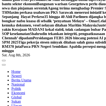
bantu sektor ekonomi
Bangunan warisan Georgetown perlu diaudi
sewa dan pinjaman serentak
Agong terima menghadap Premier Sa
TH
Maxim perkasa usahawan PKS Sarawak menerusi inisiatif k
Sepanjang Hayat Perkeso
35 hingga 40 Ahli Parlimen dijangka
bongkar nafsu kuasa di sebalik ‘penyatuan Melayu’ – Omar
Lela
kemuka dokumen, vesel nelayan ditahan Maritim Malaysia
Jaute
yakin Kerajaan MADANI kekal stabil, tolak cadangan bubar Pa
SOP keselamatan
Shahrudin tekankan integriti, penguatkuasaan
Chennah’ dipadam
Persidangan FEBS 2026 bincang potensi AI p
SPM 2025
Tiga pekerja stesen minyak ditahan salah guna sub
RM370 juta
Pasca PRN Negeri Sembilan: Apabila persepsi mengat
minggu
Sat. Aug 8th, 2026
Home
Negeri
Berita Utama
Nasional
Politik
Ekonomi
Global
Sukan
Ulasan