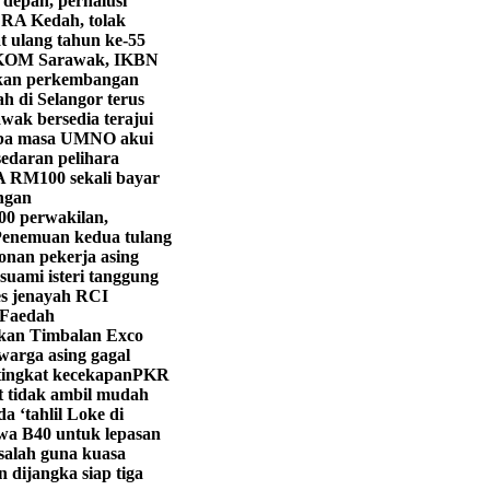
 depan, perhalusi
LRA Kedah, tolak
 ulang tahun ke-55
KOM Sarawak, IKBN
ekan perkembangan
h di Selangor terus
wak bersedia terajui
iba masa UMNO akui
edaran pelihara
 RM100 sekali bayar
ngan
00 perwakilan,
enemuan kedua tulang
onan pekerja asing
suami isteri tanggung
s jenayah RCI
 Faedah
ikan Timbalan Exco
warga asing gagal
tingkat kecekapan
PKR
t tidak ambil mudah
 ‘tahlil Loke di
a B40 untuk lepasan
salah guna kuasa
 dijangka siap tiga