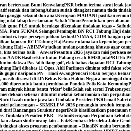
ran berterusan Bumi Kenyalang
PKR belum terima surat letak jaw
atif semak dan imbang
Aduan sudah diangkat namun tiada tindakan
 dan ganggu seksual dua anak
Kerajaan MADANI pastikan semua k
ng nilai tahap keselamatan Sabah Timur
Peruntukan pertahanan 
alah guna PLS untuk berniaga dikenakan tindakan tegas – Saifud
KMA, Para SUKMA Selangor
Pemimpin BN RCI Tabung Haji dal
dustri, tepis persepsi pilihan kedua
UNIMAS, CIDB bangun piaw
aitkan laporan RCI Tabung Haji
Anwar utamakan kepentingan pen
 Tabung Haji – ABIM
Wujudkan undang-undang khusus agar campu
n, kita terima baik – Anwar
Pesantun 2026 jayakan misi perkasa s
tahan AADK
Hasil sektor hutan Pahang cecah RM80 juta
PRU16: PH
unim dakwa Pas ‘alih tiang gol’, elak bahas dapatan RCI Tabung
ung Haji dibahas 11 Ogos, Ahli Parlimen diminta teliti fakta seb
ik gugur daripada PN – Hadi Awang
Pencari lokan berjaya keluar
, masih dirawat di IJN
Bekas Ketua Hakim Negara meninggal dun
000 diperuntuk bantu pembinaan Pondok Polis Kota Kemuning
P
am minyak hitam bantu ‘rider’ belia
Salah sah sertai Trabzonspor
merdekaan sebenar dituntut melalui keharmonian dan perpadua
Nurul Izzah undur jawatan Timbalan Presiden PKR
Ismail Sabri 
dustri pelancongan – SKM
KLFW 2026 pemangkin produk tempatan
ti draf Rancangan Struktur negeri
Polis klasifikasikan penemuan t
ugas Timbalan Presiden PKR – Fahmi
Kerajaan Perpaduan kekal st
kan alasan sindir orang lain – Faiz
Kembara Merdeka Jalur Gemi
h tingkat akses program pembangunan – Rina
BN mahu bertandin