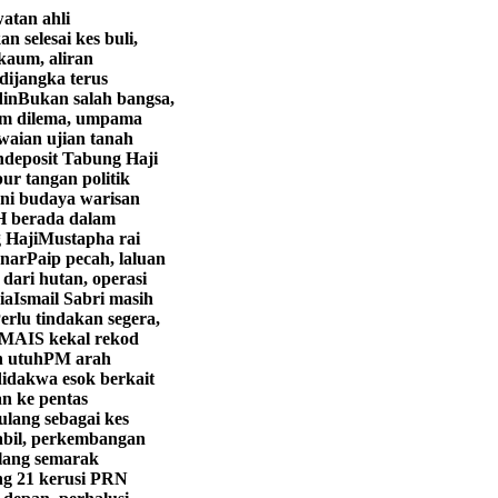
atan ahli
 selesai kes buli,
aum, aliran
dijangka terus
din
Bukan salah bangsa,
am dilema, umpama
aian ujian tanah
deposit Tabung Haji
r tangan politik
eni budaya warisan
 berada dalam
 Haji
Mustapha rai
enar
Paip pecah, laluan
 dari hutan, operasi
ia
Ismail Sabri masih
erlu tindakan segera,
MAIS kekal rekod
n utuh
PM arah
didakwa esok berkait
 ke pentas
ulang sebagai kes
abil, perkembangan
lang semarak
g 21 kerusi PRN