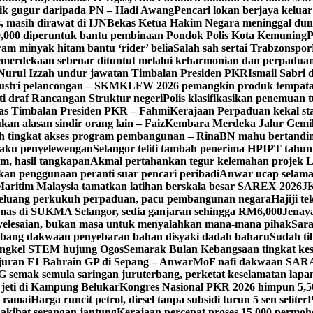
ik gugur daripada PN – Hadi Awang
Pencari lokan berjaya keluar
, masih dirawat di IJN
Bekas Ketua Hakim Negara meninggal dun
000 diperuntuk bantu pembinaan Pondok Polis Kota Kemuning
P
am minyak hitam bantu ‘rider’ belia
Salah sah sertai Trabzonspor
merdekaan sebenar dituntut melalui keharmonian dan perpadua
Nurul Izzah undur jawatan Timbalan Presiden PKR
Ismail Sabri 
dustri pelancongan – SKM
KLFW 2026 pemangkin produk tempatan
ti draf Rancangan Struktur negeri
Polis klasifikasikan penemuan t
ugas Timbalan Presiden PKR – Fahmi
Kerajaan Perpaduan kekal st
kan alasan sindir orang lain – Faiz
Kembara Merdeka Jalur Gemi
h tingkat akses program pembangunan – Rina
BN mahu bertandin
laku penyelewengan
Selangor teliti tambah penerima HPIPT tahun
m, hasil tangkapan
Akmal pertahankan tegur kelemahan projek 
kan penggunaan peranti suar pencari peribadi
Anwar ucap selamat
aritim Malaysia tamatkan latihan berskala besar SAREX 2026
J
eluang perkukuh perpaduan, pacu pembangunan negara
Hajiji t
emas di SUKMA Selangor, sedia ganjaran sehingga RM6,000
Jenaya
yelesaian, bukan masa untuk menyalahkan mana-mana pihak
Sara
ang dakwaan penyebaran bahan disyaki dadah baharu
Sudah t
ngkel STEM hujung Ogos
Semarak Bulan Kebangsaan tingkat kes
juran F1 Bahrain GP di Sepang – Anwar
MoF nafi dakwaan SARA
 semak semula saringan juruterbang, perketat keselamatan lapa
 jeti di Kampung Belukar
Kongres Nasional PKR 2026 himpun 5,5
i ramai
Harga runcit petrol, diesel tanpa subsidi turun 5 sen seliter
P
akibat serangan jantung
Kerajaan percepat proses 15,000 permoh